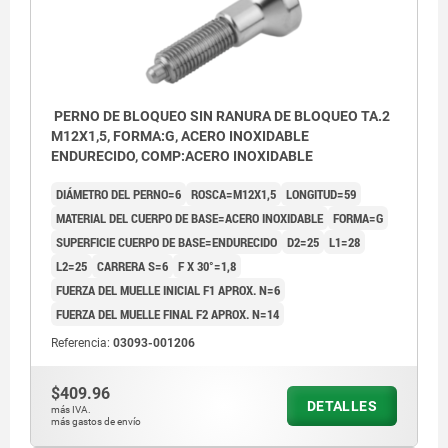
PERNO DE BLOQUEO SIN RANURA DE BLOQUEO TA.2
M12X1,5, FORMA:G, ACERO INOXIDABLE
ENDURECIDO, COMP:ACERO INOXIDABLE
DIÁMETRO DEL PERNO=6
ROSCA=M12X1,5
LONGITUD=59
MATERIAL DEL CUERPO DE BASE=ACERO INOXIDABLE
FORMA=G
SUPERFICIE CUERPO DE BASE=ENDURECIDO
D2=25
L1=28
L2=25
CARRERA S=6
F X 30°=1,8
FUERZA DEL MUELLE INICIAL F1 APROX. N=6
FUERZA DEL MUELLE FINAL F2 APROX. N=14
Referencia:
03093-001206
$409.96
DETALLES
más IVA.
más gastos de envío