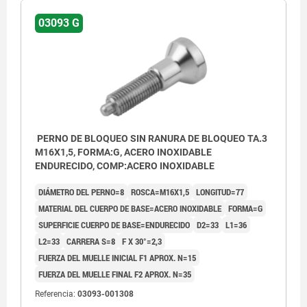
03093 G
PERNO DE BLOQUEO SIN RANURA DE BLOQUEO TA.3
M16X1,5, FORMA:G, ACERO INOXIDABLE
ENDURECIDO, COMP:ACERO INOXIDABLE
DIÁMETRO DEL PERNO=8
ROSCA=M16X1,5
LONGITUD=77
MATERIAL DEL CUERPO DE BASE=ACERO INOXIDABLE
FORMA=G
SUPERFICIE CUERPO DE BASE=ENDURECIDO
D2=33
L1=36
L2=33
CARRERA S=8
F X 30°=2,3
FUERZA DEL MUELLE INICIAL F1 APROX. N=15
FUERZA DEL MUELLE FINAL F2 APROX. N=35
Referencia:
03093-001308