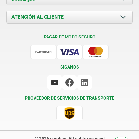
Novedades
Documents
ATENCIÓN AL CLIENTE
Contacto
Condiciones de entrega
PAGAR DE MODO SEGURO
Certificación
SÍGANOS
PROVEEDOR DE SERVICIOS DE TRANSPORTE
© 2026 norelem. All rights reserved