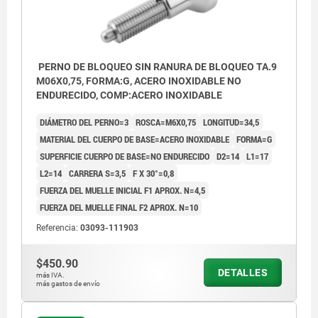
PERNO DE BLOQUEO SIN RANURA DE BLOQUEO TA.9
M06X0,75, FORMA:G, ACERO INOXIDABLE NO
ENDURECIDO, COMP:ACERO INOXIDABLE
DIÁMETRO DEL PERNO=3
ROSCA=M6X0,75
LONGITUD=34,5
MATERIAL DEL CUERPO DE BASE=ACERO INOXIDABLE
FORMA=G
SUPERFICIE CUERPO DE BASE=NO ENDURECIDO
D2=14
L1=17
L2=14
CARRERA S=3,5
F X 30°=0,8
FUERZA DEL MUELLE INICIAL F1 APROX. N=4,5
FUERZA DEL MUELLE FINAL F2 APROX. N=10
Referencia:
03093-111903
$450.90
DETALLES
más IVA.
más gastos de envío