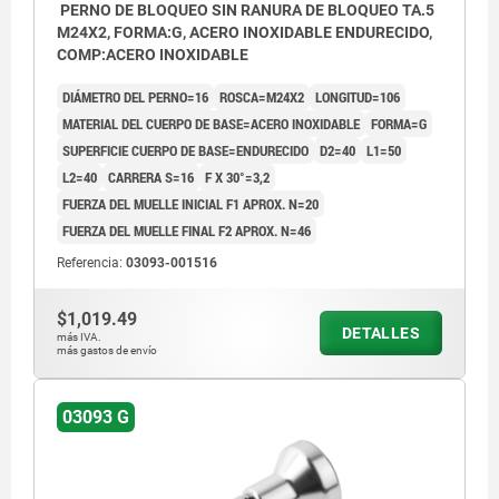
PERNO DE BLOQUEO SIN RANURA DE BLOQUEO TA.5
M24X2, FORMA:G, ACERO INOXIDABLE ENDURECIDO,
COMP:ACERO INOXIDABLE
DIÁMETRO DEL PERNO=16
ROSCA=M24X2
LONGITUD=106
MATERIAL DEL CUERPO DE BASE=ACERO INOXIDABLE
FORMA=G
SUPERFICIE CUERPO DE BASE=ENDURECIDO
D2=40
L1=50
L2=40
CARRERA S=16
F X 30°=3,2
FUERZA DEL MUELLE INICIAL F1 APROX. N=20
FUERZA DEL MUELLE FINAL F2 APROX. N=46
Referencia:
03093-001516
$1,019.49
DETALLES
más IVA.
más gastos de envío
03093 G