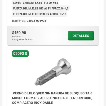
L2=14
CARRERA S=3,5
F X 30°=0,8
FUERZA DEL MUELLE INICIAL F1 APROX. N=4,5
FUERZA DEL MUELLE FINAL F2 APROX. N=10
Referencia:
03093-001903
$450.90
DETALLES
más IVA.
más gastos de envío
03093 G
PERNO DE BLOQUEO SIN RANURA DE BLOQUEO TA.0
M08X1, FORMA:G, ACERO INOXIDABLE ENDURECIDO,
COMP:ACERO INOXIDABLE