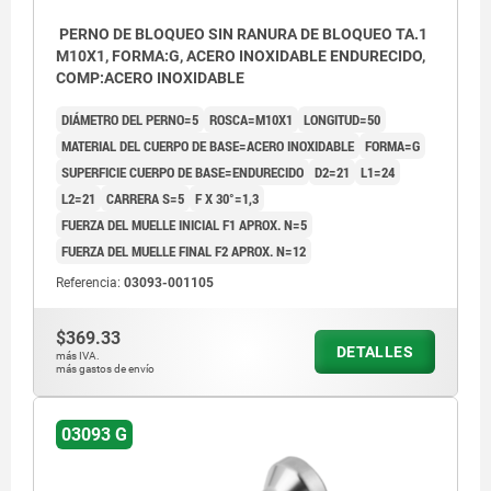
PERNO DE BLOQUEO SIN RANURA DE BLOQUEO TA.1
M10X1, FORMA:G, ACERO INOXIDABLE ENDURECIDO,
COMP:ACERO INOXIDABLE
DIÁMETRO DEL PERNO=5
ROSCA=M10X1
LONGITUD=50
MATERIAL DEL CUERPO DE BASE=ACERO INOXIDABLE
FORMA=G
SUPERFICIE CUERPO DE BASE=ENDURECIDO
D2=21
L1=24
L2=21
CARRERA S=5
F X 30°=1,3
FUERZA DEL MUELLE INICIAL F1 APROX. N=5
FUERZA DEL MUELLE FINAL F2 APROX. N=12
Referencia:
03093-001105
$369.33
DETALLES
más IVA.
más gastos de envío
03093 G