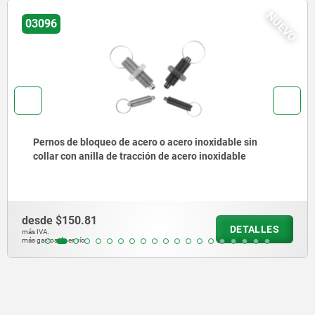
VO
NU
03092
Pernos de bloqueo de acero o acero inoxidable, versión
corta, con vástago roscado
desde
$204.99
DETALLES
más IVA.
más gastos de envío