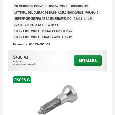
DIÁMETRO DEL PERNO=4
ROSCA=M8X1
LONGITUD=43
MATERIAL DEL CUERPO DE BASE=ACERO INOXIDABLE
FORMA=G
SUPERFICIE CUERPO DE BASE=ENDURECIDO
D2=18
L1=21
L2=18
CARRERA S=4
F X 30°=1
FUERZA DEL MUELLE INICIAL F1 APROX. N=6
FUERZA DEL MUELLE FINAL F2 APROX. N=12
Referencia:
03093-001004
$430.43
DETALLES
más IVA.
más gastos de envío
03093 G