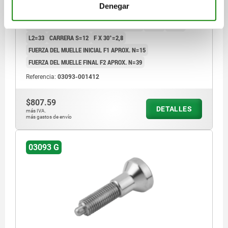
DIÁMETRO DEL PERNO=12
ROSCA=M20X1,5
LONGITUD=87
Denegar
MATERIAL DEL CUERPO DE BASE=ACERO INOXIDABLE
FORMA=G
SUPERFICIE CUERPO DE BASE=ENDURECIDO
D2=33
L1=42
L2=33
CARRERA S=12
F X 30°=2,8
FUERZA DEL MUELLE INICIAL F1 APROX. N=15
FUERZA DEL MUELLE FINAL F2 APROX. N=39
Referencia:
03093-001412
$807.59
DETALLES
más IVA.
más gastos de envío
03093 G