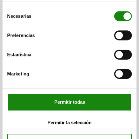
FUERZA DEL MUELLE INICIAL F1 APROX. N=15
Selección
FUERZA DEL MUELLE FINAL F2 APROX. N=34
Necesarias
de
Referencia:
03093-001410
consentimiento
Preferencias
$734.75
DETALLES
más IVA.
más gastos de envío
Estadística
03093 G
Marketing
Permitir todas
PERNO DE BLOQUEO SIN RANURA DE BLOQUEO TA.4
M20X1,5, FORMA:G, ACERO INOXIDABLE
Permitir la selección
ENDURECIDO, COMP:ACERO INOXIDABLE