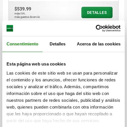
$539.99
DETALLES
más IVA.
más gastos de envío
03093 G
Consentimiento
Detalles
Acerca de las cookies
Esta página web usa cookies
Las cookies de este sitio web se usan para personalizar
el contenido y los anuncios, ofrecer funciones de redes
PERNO DE BLOQUEO SIN RANURA DE BLOQUEO TA.4
sociales y analizar el tráfico. Además, compartimos
M20X1,5, FORMA:G, ACERO INOXIDABLE
ENDURECIDO, COMP:ACERO INOXIDABLE
información sobre el uso que haga del sitio web con
nuestros partners de redes sociales, publicidad y análisis
DIÁMETRO DEL PERNO=10
ROSCA=M20X1,5
LONGITUD=83
web, quienes pueden combinarla con otra información
MATERIAL DEL CUERPO DE BASE=ACERO INOXIDABLE
FORMA=G
que les haya proporcionado o que hayan recopilado a
SUPERFICIE CUERPO DE BASE=ENDURECIDO
D2=33
L1=40
partir del uso que haya hecho de sus servicios.
L2=33
CARRERA S=10
F X 30°=2,8