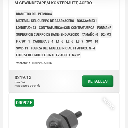
M.GEWINDEZAPF,M.KONTERMUTT, ACERO
ENDURECIDO
DIÁMETRO DEL PERNO=4
MATERIAL DEL CUERPO DE BASE=ACERO
ROSCA=M8X1
LONGITUD=23
CONTRATUERCA=CON CONTRATUERCA
FORMA=F
SUPERFICIE CUERPO DE BASE=ENDURECIDO
TAMAÑO=0
D2=M3
F X 30°=1
CARRERA S=4
L1=6
L2=6
L3=7
SW1=10
SW2=13
FUERZA DEL MUELLE INICIAL F1 APROX. N=4
FUERZA DEL MUELLE FINAL F2 APROX. N=12
Referencia:
03092-6004
$219.13
DETALLES
más IVA.
más gastos de envío
NUEVO
03092 F