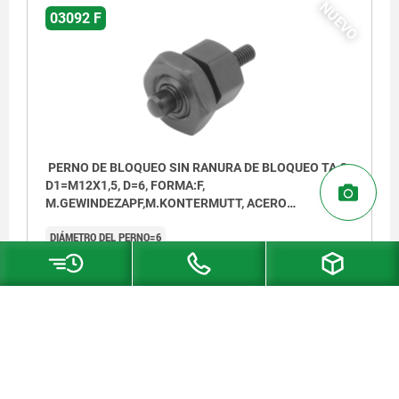
NUEVO
03092 F
PERNO DE BLOQUEO SIN RANURA DE BLOQUEO TA.2
D1=M12X1,5, D=6, FORMA:F,
M.GEWINDEZAPF,M.KONTERMUTT, ACERO
ENDURECIDO
DIÁMETRO DEL PERNO=6
MATERIAL DEL CUERPO DE BASE=ACERO
ROSCA=M12X1,5
LONGITUD=32
CONTRATUERCA=CON CONTRATUERCA
FORMA=F
SUPERFICIE CUERPO DE BASE=ENDURECIDO
TAMAÑO=2
D2=M6
F X 30°=1,8
CARRERA S=6
L1=10
L2=8
L3=8
SW1=14
SW2=19
FUERZA DEL MUELLE INICIAL F1 APROX. N=6
FUERZA DEL MUELLE FINAL F2 APROX. N=14
Referencia:
03092-6206