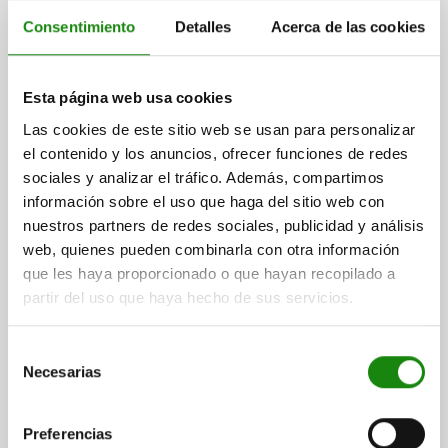
mostrar / ocultar dibujo
Consentimiento
Detalles
Acerca de las cookies
1
2
3
Esta página web usa cookies
NUEVO
Las cookies de este sitio web se usan para personalizar
03092 F
el contenido y los anuncios, ofrecer funciones de redes
sociales y analizar el tráfico. Además, compartimos
información sobre el uso que haga del sitio web con
nuestros partners de redes sociales, publicidad y análisis
web, quienes pueden combinarla con otra información
que les haya proporcionado o que hayan recopilado a
partir del uso que haya hecho de sus servicios.
PERNO DE BLOQUEO SIN RANURA DE BLOQUEO TA.9
D1=M06X0,75, D=3, FORMA:F,
M.GEWINDEZAPF,M.KONTERMUTT, ACERO
Selección
ENDURECIDO
Necesarias
de
DIÁMETRO DEL PERNO=3
consentimiento
MATERIAL DEL CUERPO DE BASE=ACERO
ROSCA=M6X0,75
Preferencias
LONGITUD=18
CONTRATUERCA=CON CONTRATUERCA
FORMA=F