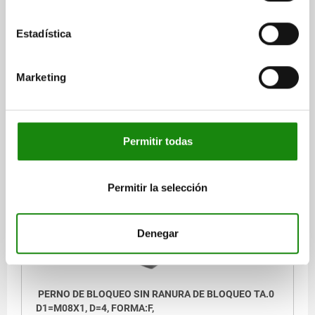
SUPERFICIE CUERPO DE BASE=ENDURECIDO
TAMAÑO=9
D2=M2
F X 30°=0,8
CARRERA S=3,5
L1=6
L2=5
L3=3,5
SW1=8
Estadística
SW2=10
FUERZA DEL MUELLE INICIAL F1 APROX. N=4
FUERZA DEL MUELLE FINAL F2 APROX. N=10
Marketing
Referencia:
03092-6903
$230.27
DETALLES
más IVA.
más gastos de envío
Permitir todas
NUEVO
03092 F
Permitir la selección
Denegar
PERNO DE BLOQUEO SIN RANURA DE BLOQUEO TA.0
D1=M08X1, D=4, FORMA:F,