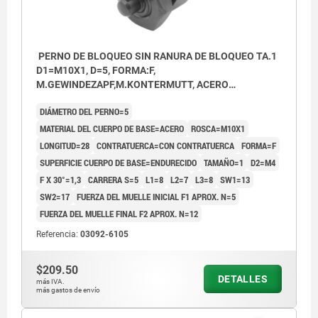
PERNO DE BLOQUEO SIN RANURA DE BLOQUEO TA.1
D1=M10X1, D=5, FORMA:F,
M.GEWINDEZAPF,M.KONTERMUTT, ACERO
ENDURECIDO
DIÁMETRO DEL PERNO=5
MATERIAL DEL CUERPO DE BASE=ACERO
ROSCA=M10X1
LONGITUD=28
CONTRATUERCA=CON CONTRATUERCA
FORMA=F
SUPERFICIE CUERPO DE BASE=ENDURECIDO
TAMAÑO=1
D2=M4
F X 30°=1,3
CARRERA S=5
L1=8
L2=7
L3=8
SW1=13
SW2=17
FUERZA DEL MUELLE INICIAL F1 APROX. N=5
FUERZA DEL MUELLE FINAL F2 APROX. N=12
Referencia:
03092-6105
$209.50
DETALLES
más IVA.
más gastos de envío