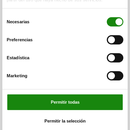
LONGITUD=61
FORMA=AP
D2=33
L1=15
L2=12
CARRERA S=10
SW1=22
F X 30°=2,8
Selección
FUERZA DEL MUELLE INICIAL F1 APROX. N=15
Necesarias
de
FUERZA DEL MUELLE FINAL F2 APROX. N=32
consentimiento
Referencia:
03089-95410
Preferencias
$440.66
DETALLES
más IVA.
más gastos de envío
Estadística
03089 AP
Marketing
Permitir todas
Permitir la selección
PERNO DE BLOQUEO VERSIÓN CORTA CON SEGURO
ROSCADO TA.9 M06X0,75, D=3, FORMA:AP SIN