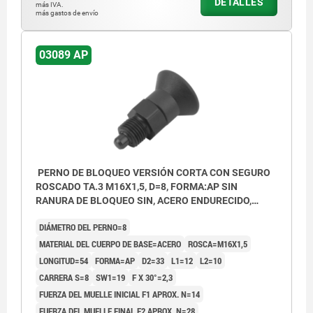
DETALLES
más IVA.
más gastos de envío
03089 AP
PERNO DE BLOQUEO VERSIÓN CORTA CON SEGURO
ROSCADO TA.3 M16X1,5, D=8, FORMA:AP SIN
RANURA DE BLOQUEO SIN, ACERO ENDURECIDO,
COMP:TERMOPLÁSTICO GRIS ANTRACITA RAL7021
DIÁMETRO DEL PERNO=8
MATERIAL DEL CUERPO DE BASE=ACERO
ROSCA=M16X1,5
LONGITUD=54
FORMA=AP
D2=33
L1=12
L2=10
CARRERA S=8
SW1=19
F X 30°=2,3
FUERZA DEL MUELLE INICIAL F1 APROX. N=14
FUERZA DEL MUELLE FINAL F2 APROX. N=28