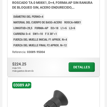
ROSCADO TA.0 M08X1, D=4, FORMA:AP SIN RANURA
DE BLOQUEO SIN, ACERO ENDURECIDO,
COMP:TERMOPLÁSTICO GRIS ANTRACITA RAL7021
DIÁMETRO DEL PERNO=4
MATERIAL DEL CUERPO DE BASE=ACERO
ROSCA=M8X1
LONGITUD=29,5
FORMA=AP
D2=18
L1=6
L2=6
CARRERA S=4
SW1=10
F X 30°=1
FUERZA DEL MUELLE INICIAL F1 APROX. N=4
FUERZA DEL MUELLE FINAL F2 APROX. N=12
Referencia:
03089-95004
$224.25
DETALLES
más IVA.
más gastos de envío
03089 AP