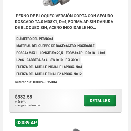
PERNO DE BLOQUEO VERSIÓN CORTA CON SEGURO
ROSCADO TA.0 M08X1, D=4, FORMA:AP SIN RANURA
DE BLOQUEO SIN, ACERO INOXIDABLE NO
ENDURECIDO, COMP:TERMOPLÁSTICO GRIS
DIÁMETRO DEL PERNO=4
ANTRACITA RAL7021
MATERIAL DEL CUERPO DE BASE=ACERO INOXIDABLE
ROSCA=M8X1
LONGITUD=29,5
FORMA=AP
D2=18
L1=6
L2=6
CARRERA S=4
SW1=10
F X 30°=1
FUERZA DEL MUELLE INICIAL F1 APROX. N=4
FUERZA DEL MUELLE FINAL F2 APROX. N=12
Referencia:
03089-195004
$382.58
DETALLES
más IVA.
más gastos de envío
03089 AP