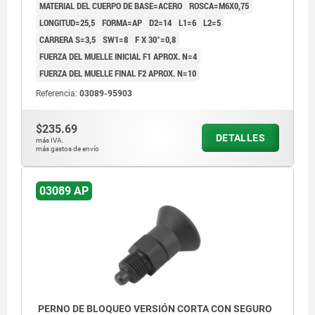
MATERIAL DEL CUERPO DE BASE=ACERO
ROSCA=M6X0,75
LONGITUD=25,5
FORMA=AP
D2=14
L1=6
L2=5
CARRERA S=3,5
SW1=8
F X 30°=0,8
FUERZA DEL MUELLE INICIAL F1 APROX. N=4
FUERZA DEL MUELLE FINAL F2 APROX. N=10
Referencia:
03089-95903
$235.69
DETALLES
más IVA.
más gastos de envío
03089 AP
PERNO DE BLOQUEO VERSIÓN CORTA CON SEGURO