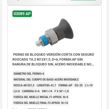
03089 AP
PERNO DE BLOQUEO VERSIÓN CORTA CON SEGURO
ROSCADO TA.2 M12X1,5, D=6, FORMA:AP SIN
RANURA DE BLOQUEO SIN, ACERO INOXIDABLE NO
ENDURECIDO, COMP:TERMOPLÁSTICO GRIS
DIÁMETRO DEL PERNO=6
ANTRACITA RAL7021
MATERIAL DEL CUERPO DE BASE=ACERO INOXIDABLE
ROSCA=M12X1,5
LONGITUD=41,7
FORMA=AP
D2=25
L1=10
L2=8
CARRERA S=6
SW1=14
F X 30°=1,8
FUERZA DEL MUELLE INICIAL F1 APROX. N=6
FUERZA DEL MUELLE FINAL F2 APROX. N=14