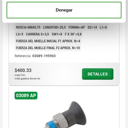
RANURA DE BLOQUEO SIN, ACERO INOXIDABLE NO
ENDURECIDO, COMP:TERMOPLÁSTICO GRIS
Denegar
DIÁMETRO DEL PERNO=3
ANTRACITA RAL7021
MATERIAL DEL CUERPO DE BASE=ACERO INOXIDABLE
ROSCA=M6X0,75
LONGITUD=25,5
FORMA=AP
D2=14
L1=6
L2=5
CARRERA S=3,5
SW1=8
F X 30°=0,8
FUERZA DEL MUELLE INICIAL F1 APROX. N=4
FUERZA DEL MUELLE FINAL F2 APROX. N=10
Referencia:
03089-195903
$400.33
DETALLES
más IVA.
más gastos de envío
03089 AP