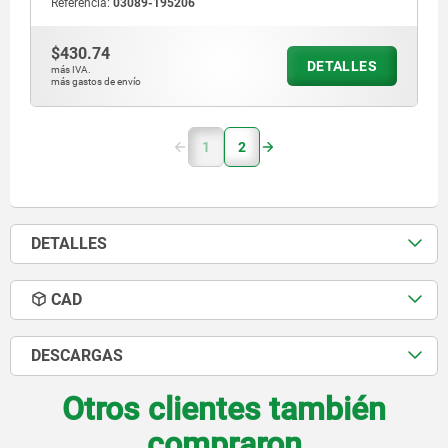
Referencia:
03089-195206
$430.74
DETALLES
más IVA.
más gastos de envío
1
2
DETALLES
CAD
DESCARGAS
Otros clientes también
compraron