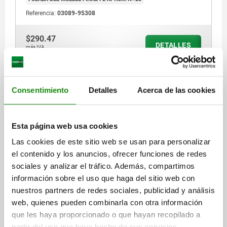
Referencia:
03089-95308
$290.47
DETALLES
más IVA.
más gastos de envío
03089 AP
Consentimiento
Detalles
Acerca de las cookies
Esta página web usa cookies
Las cookies de este sitio web se usan para personalizar
el contenido y los anuncios, ofrecer funciones de redes
sociales y analizar el tráfico. Además, compartimos
PERNO DE BLOQUEO VERSIÓN CORTA CON SEGURO
información sobre el uso que haga del sitio web con
ROSCADO TA.4 M20X1,5, D=10, FORMA:AP SIN
RANURA DE BLOQUEO SIN, ACERO ENDURECIDO,
nuestros partners de redes sociales, publicidad y análisis
COMP:TERMOPLÁSTICO GRIS ANTRACITA RAL7021
web, quienes pueden combinarla con otra información
DIÁMETRO DEL PERNO=10
que les haya proporcionado o que hayan recopilado a
MATERIAL DEL CUERPO DE BASE=ACERO
ROSCA=M20X1,5
partir del uso que haya hecho de sus servicios.