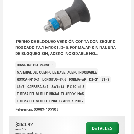
PERNO DE BLOQUEO VERSIÓN CORTA CON SEGURO
ROSCADO TA.1 M10X1, D=5, FORMA:AP SIN RANURA
DE BLOQUEO SIN, ACERO INOXIDABLE NO
ENDURECIDO, COMP:TERMOPLÁSTICO GRIS
DIÁMETRO DEL PERNO=5
ANTRACITA RAL7021
MATERIAL DEL CUERPO DE BASE=ACERO INOXIDABLE
ROSCA=M10X1
LONGITUD=34,5
FORMA=AP
D2=21
L1=8
L2=7
CARRERA S=5
SW1=13
F X 30°=1,3
FUERZA DEL MUELLE INICIAL F1 APROX. N=5
FUERZA DEL MUELLE FINAL F2 APROX. N=12
Referencia:
03089-195105
$363.92
DETALLES
más IVA.
más gastos de envío