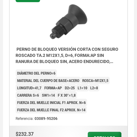
PERNO DE BLOQUEO VERSIÓN CORTA CON SEGURO
ROSCADO TA.2 M12X1,5, D=6, FORMA:AP SIN
RANURA DE BLOQUEO SIN, ACERO ENDURECIDO,
COMP:TERMOPLÁSTICO GRIS ANTRACITA RAL7021
DIÁMETRO DEL PERNO=6
MATERIAL DEL CUERPO DE BASE=ACERO
ROSCA=M12X1,5
LONGITUD=41,7
FORMA=AP
D2=25
L1=10
L2=8
CARRERA S=6
SW1=14
F X 30°=1,8
FUERZA DEL MUELLE INICIAL F1 APROX. N=6
FUERZA DEL MUELLE FINAL F2 APROX. N=14
Referencia:
03089-95206
$232.37