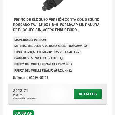
PERNO DE BLOQUEO VERSIÓN CORTA CON SEGURO
ROSCADO TA.1 M10X1, D=5, FORMA:AP SIN RANURA
DE BLOQUEO SIN, ACERO ENDURECIDO,
COMP:TERMOPLÁSTICO GRIS ANTRACITA RAL7021
DIÁMETRO DEL PERNO=5
MATERIAL DEL CUERPO DE BASE=ACERO
ROSCA=M10X1
LONGITUD=34,5
FORMA=AP
D2=21
L1=8
L2=7
CARRERA S=5
SW1=13
F X 30°=1,3
FUERZA DEL MUELLE INICIAL F1 APROX. N=5
FUERZA DEL MUELLE FINAL F2 APROX. N=12
Referencia:
03089-95105
$213.71
DETALLES
más IVA.
más gastos de envío
03089 AP