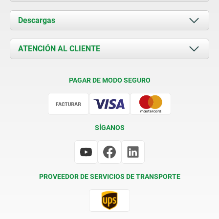
Acerca de nosotros
Descargas
Novedades
Documents
ATENCIÓN AL CLIENTE
Contacto
Condiciones de entrega
PAGAR DE MODO SEGURO
Certificación
SÍGANOS
PROVEEDOR DE SERVICIOS DE TRANSPORTE