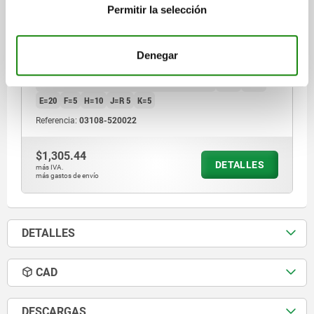
M.KUGELANS.ABG., ACERO INOXIDABLE
Permitir la selección
A=20
DIÁMETRO=20
G=M5
MATERIAL DEL CUERPO DE BASE=ACERO INOXIDABLE
Denegar
VERSIÓN 1=ROSCA INTERIOR EN AMBOS LADOS
FORMA=D2
TALADRO ROSCADO DEL NÚCLEO=ORIFICIO CIEGO
B=14
D=14
E=20
F=5
H=10
J=R 5
K=5
Referencia:
03108-520022
$1,305.44
DETALLES
más IVA.
más gastos de envío
DETALLES
CAD
DESCARGAS