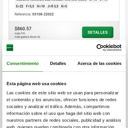
E=22
F=5,5
H=10
J=R 5,5
K=5
Referencia:
03108-22022
$860.57
DETALLES
más IVA.
más gastos de envío
03108 D2
Consentimiento
Detalles
Acerca de las cookies
Esta página web usa cookies
Las cookies de este sitio web se usan para personalizar
el contenido y los anuncios, ofrecer funciones de redes
PERNO DE ALOJAMIENTO ROSCA INTERIOR EN
sociales y analizar el tráfico. Además, compartimos
AMBOS LA C=25, A=25, G=M05, FORM:D2 ABGESETZT
información sobre el uso que haga del sitio web con
M.KUGELANS.ABG., ACERO P. HERRAMIENTAS
nuestros partners de redes sociales, publicidad y análisis
A=25
DIÁMETRO=25
G=M5
web, quienes pueden combinarla con otra información