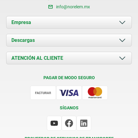
info@norelem.mx
Empresa
Acerca de nosotros
Descargas
Novedades
Documents
ATENCIÓN AL CLIENTE
Contacto
Condiciones de entrega
PAGAR DE MODO SEGURO
Certificación
SÍGANOS