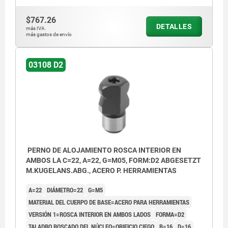
$767.26
DETALLES
más IVA.
más gastos de envío
D1) Rosca interior en un lado con orificio
ciego
03108 D2
D2) Rosca interior en ambos lados con
orificio ciego
D3) Rosca interior en ambos lados con
perforación de pasada
PERNO DE ALOJAMIENTO ROSCA INTERIOR EN
AMBOS LA C=22, A=22, G=M05, FORM:D2 ABGESETZT
M.KUGELANS.ABG., ACERO P. HERRAMIENTAS
A=22
DIÁMETRO=22
G=M5
MATERIAL DEL CUERPO DE BASE=ACERO PARA HERRAMIENTAS
VERSIÓN 1=ROSCA INTERIOR EN AMBOS LADOS
FORMA=D2
TALADRO ROSCADO DEL NÚCLEO=ORIFICIO CIEGO
B=16
D=16