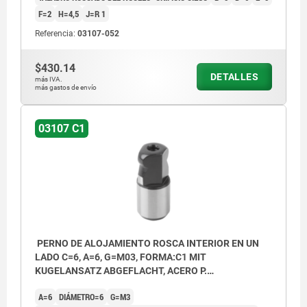
F=2
H=4,5
J=R 1
Referencia:
03107-052
C1) Rosca interior en un lado con orificio
$430.14
ciego
DETALLES
más IVA.
más gastos de envío
C2) Rosca interior en ambos lados con
orificio ciego
03107 C1
C3) Rosca interior en ambos lados con
perforación de pasada
PERNO DE ALOJAMIENTO ROSCA INTERIOR EN UN
LADO C=6, A=6, G=M03, FORMA:C1 MIT
KUGELANSATZ ABGEFLACHT, ACERO P.
HERRAMIENTAS
A=6
DIÁMETRO=6
G=M3