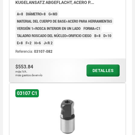
KUGELANSATZ ABGEFLACHT, ACERO P.
HERRAMIENTAS
A=8
DIÁMETRO=8
G=M3
MATERIAL DEL CUERPO DE BASE=ACERO PARA HERRAMIENTAS
VERSIÓN 1=ROSCA INTERIOR EN UN LADO
FORMA=C1
TALADRO ROSCADO DEL NÚCLEO=ORIFICIO CIEGO
B=8
D=10
E=8
F=2
H=6
J=R 2
Referencia:
03107-082
$553.84
DETALLES
más IVA.
más gastos de envío
03107 C1