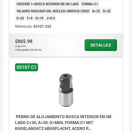
VERSIÓN 1=ROSCA INTERIOR EN UN LADO
FORMA=C1
TALADRO ROSCADO DEL NÚCLEO=ORIFICIO CIEGO
B=25
D=25
E=25
F=6
H=10
J=R 6
Referencia:
03107-252
$865.98
DETALLES
más IVA.
más gastos de envío
03107 C1
PERNO DE ALOJAMIENTO ROSCA INTERIOR EN UN
LADO C=30, A=30, G=M06, FORMA:C1 MIT
KUGELANSATZ ABGEFLACHT, ACERO P.