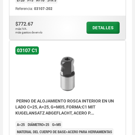
E=20
F=5
H=10
J=R 5
Referencia:
03107-202
$772.67
DETALLES
más IVA.
más gastos de envío
03107 C1
PERNO DE ALOJAMIENTO ROSCA INTERIOR EN UN
LADO C=25, A=25, G=M05, FORMA:C1 MIT
KUGELANSATZ ABGEFLACHT, ACERO P.
HERRAMIENTAS
A=25
DIÁMETRO=25
G=M5
MATERIAL DEL CUERPO DE BASE=ACERO PARA HERRAMIENTAS