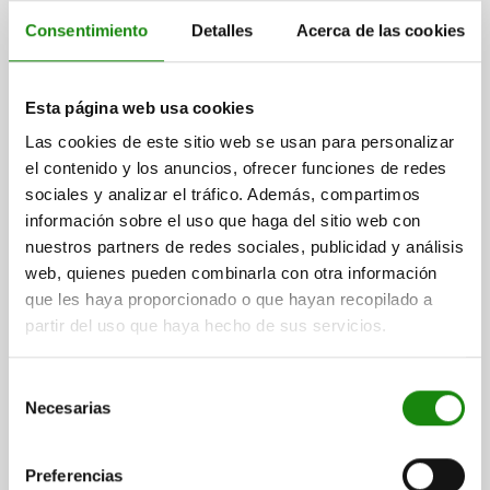
Consentimiento
Detalles
Acerca de las cookies
Esta página web usa cookies
Las cookies de este sitio web se usan para personalizar
PERNO DE ALOJAMIENTO ROSCA INTERIOR EN UN
el contenido y los anuncios, ofrecer funciones de redes
LADO C=14, A=14, G=M04, FORMA:C1 MIT
sociales y analizar el tráfico. Además, compartimos
KUGELANSATZ ABGEFLACHT, ACERO P.
información sobre el uso que haga del sitio web con
HERRAMIENTAS
nuestros partners de redes sociales, publicidad y análisis
A=14
DIÁMETRO=14
G=M4
web, quienes pueden combinarla con otra información
MATERIAL DEL CUERPO DE BASE=ACERO PARA HERRAMIENTAS
que les haya proporcionado o que hayan recopilado a
VERSIÓN 1=ROSCA INTERIOR EN UN LADO
FORMA=C1
partir del uso que haya hecho de sus servicios.
TALADRO ROSCADO DEL NÚCLEO=ORIFICIO CIEGO
B=14
D=17
E=14
F=3,5
H=8
J=R 3,5
Selección
Referencia:
03107-142
Necesarias
de
consentimiento
$630.29
DETALLES
más IVA.
Preferencias
más gastos de envío