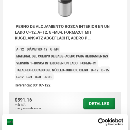
PERNO DE ALOJAMIENTO ROSCA INTERIOR EN UN
LADO C=12, A=12, G=M04, FORMA:C1 MIT
KUGELANSATZ ABGEFLACHT, ACERO P.
HERRAMIENTAS
A=12
DIÁMETRO=12
G=M4
MATERIAL DEL CUERPO DE BASE=ACERO PARA HERRAMIENTAS
VERSIÓN 1=ROSCA INTERIOR EN UN LADO
FORMA=C1
TALADRO ROSCADO DEL NÚCLEO=ORIFICIO CIEGO
B=12
D=15
E=12
F=3
H=8
J=R 3
Referencia:
03107-122
$591.16
DETALLES
más IVA.
más gastos de envío
03107 C1