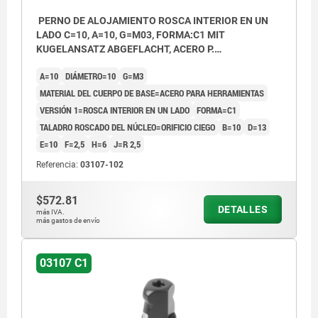
PERNO DE ALOJAMIENTO ROSCA INTERIOR EN UN
LADO C=10, A=10, G=M03, FORMA:C1 MIT
KUGELANSATZ ABGEFLACHT, ACERO P.
HERRAMIENTAS
A=10
DIÁMETRO=10
G=M3
MATERIAL DEL CUERPO DE BASE=ACERO PARA HERRAMIENTAS
VERSIÓN 1=ROSCA INTERIOR EN UN LADO
FORMA=C1
TALADRO ROSCADO DEL NÚCLEO=ORIFICIO CIEGO
B=10
D=13
E=10
F=2,5
H=6
J=R 2,5
Referencia:
03107-102
$572.81
DETALLES
más IVA.
más gastos de envío
03107 C1