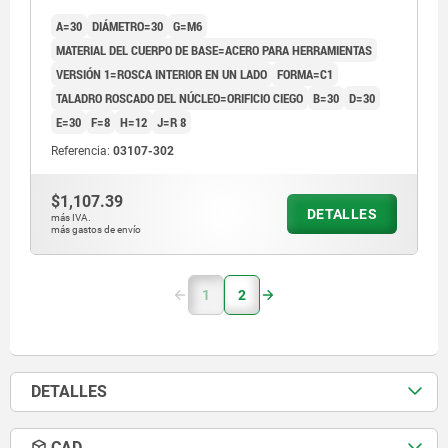
HERRAMIENTAS
A=30
DIÁMETRO=30
G=M6
MATERIAL DEL CUERPO DE BASE=ACERO PARA HERRAMIENTAS
VERSIÓN 1=ROSCA INTERIOR EN UN LADO
FORMA=C1
TALADRO ROSCADO DEL NÚCLEO=ORIFICIO CIEGO
B=30
D=30
E=30
F=8
H=12
J=R 8
Referencia:
03107-302
$1,107.39
DETALLES
más IVA.
más gastos de envío
1
2
DETALLES
CAD