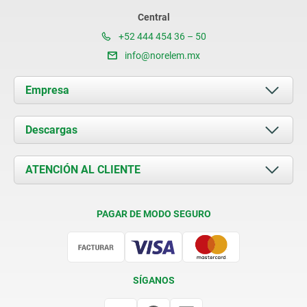
Central
+52 444 454 36 – 50
info@norelem.mx
Empresa
Acerca de nosotros
Descargas
Novedades
Documents
ATENCIÓN AL CLIENTE
Contacto
Condiciones de entrega
PAGAR DE MODO SEGURO
Certificación
SÍGANOS