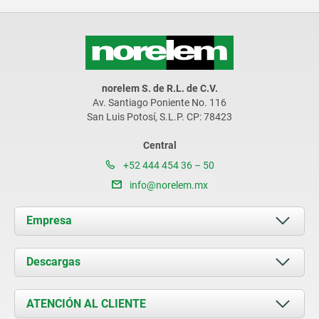
norelem S. de R.L. de C.V.
Av. Santiago Poniente No. 116
San Luis Potosí, S.L.P. CP: 78423
Central
+52 444 454 36 – 50
info@norelem.mx
Empresa
Acerca de nosotros
Descargas
Novedades
Documents
ATENCIÓN AL CLIENTE
Contacto