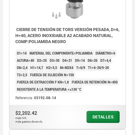
CIERRE DE TENSIÓN DE TORS VERSIÓN PESADA, D=6,
H=40, ACERO INOXIDABLE A2 ACABADO NATURAL,
COMP:POLIAMIDA NEGRO
D1=14
MATERIAL DEL COMPONENTE=POLIAMIDA
DIÁMETRO=6
ALTURA=40
D2=25
D3=30
D4=21
D5=14
D6=26
D7=4,4
D8=2,4
H1=14,7
H2=5,5
M=M2X4
T=6/9
T1=6-20/9-20
T2=2,5
FUERZA DE SUJECIÓN N=150
FUERZA DE EXTRACCIÓN F KN=1,8
FUERZA DE RETENCIÓN N=450
RESISTENTE A LA TEMPERATURA =≤130 °C
Referencia:
03192-08-14
$2,202.42
DETALLES
1) Opción de montaje 1
más IVA.
más gastos de envío
2) Opción de montaje 2