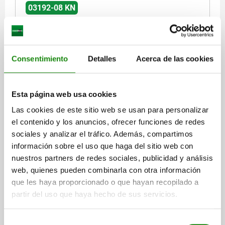
3) Placa
03192-08 KN
Consentimiento
Detalles
Acerca de las cookies
CIERRE DE TENSIÓN DE TORS VERSIÓN PESADA, D=8,
Esta página web usa cookies
H=48, ACERO INOXIDABLE A2 ACABADO NATURAL,
Las cookies de este sitio web se usan para personalizar
COMP:POLIAMIDA NEGRO
el contenido y los anuncios, ofrecer funciones de redes
D1=18
MATERIAL DEL COMPONENTE=POLIAMIDA
DIÁMETRO=8
sociales y analizar el tráfico. Además, compartimos
ALTURA=48
D2=34
D3=40
D4=28
D5=18
D6=35
D7=6,5
información sobre el uso que haga del sitio web con
D8=3,4
H1=16
H2=5,5
M=M3X5
T=6/9
T1=6-20/9-20
nuestros partners de redes sociales, publicidad y análisis
T2=2,5
FUERZA DE SUJECIÓN N=250
web, quienes pueden combinarla con otra información
FUERZA DE EXTRACCIÓN F KN=2,4
FUERZA DE RETENCIÓN N=750
que les haya proporcionado o que hayan recopilado a
RESISTENTE A LA TEMPERATURA =≤180 °C
partir del uso que haya hecho de sus servicios.
Referencia:
03192-08-18
Selección