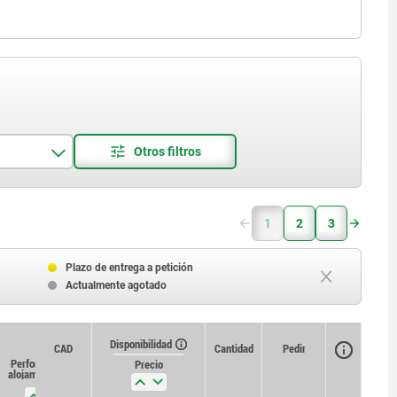
1
2
3
Plazo de entrega a petición
Actualmente agotado
Disponibilidad
CAD
Cantidad
Pedir
Perforación de
Precio
alojamiento H11