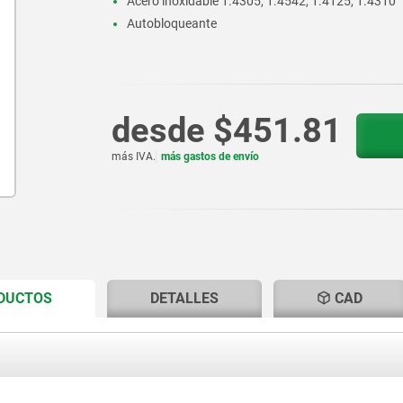
Acero inoxidable 1.4305, 1.4542, 1.4125, 1.4310
Autobloqueante
desde
$451.81
más IVA.
más gastos de envío
CURRENT
CURRENT
ODUCTOS
DETALLES
CAD
TAB:
TAB: