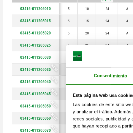
20
doble máx.
35
kN
03415-011205010
5
10
24
A
25
40
03415-011205015
5
15
24
A
45
03415-011205020
5
20
24
A
50
03415-011205025
5
25
24
A
60
03415-011205030
5
30
24
A
NEW
70
03415-011205035
5
35
24
A
Consentimiento
80
NEW
03415-011205040
5
40
24
A
90
NEW
03415-011205045
5
45
24
A
Esta página web usa cookie
100
NEW
Las cookies de este sitio we
03415-011205050
5
50
24
A
y analizar el tráfico. Ademá
110
NEW
03415-011205060
5
60
24
A
redes sociales, publicidad y
120
que hayan recopilado a parti
NEW
03415-011205070
5
70
24
A