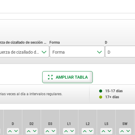
Fuerza de cizallado de sección doble máx. kN
Forma
D
24
A
11,5
35
15,5
AMPLIAR TABLA
63
22
15-17 días
ias veces al día a intervalos regulares.
17+ días
100
28
144
D
D2
D3
L1
L2
L5
SW
257