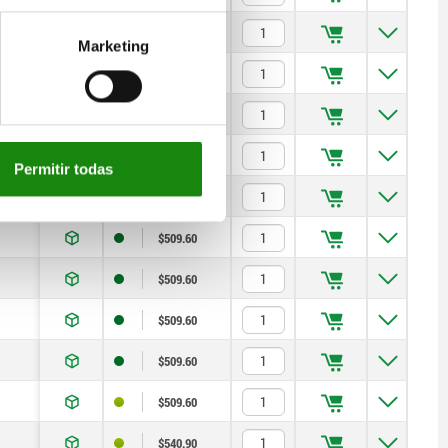
5
$539.10
Marketing
6
$459.93
6
$459.93
6
$459.93
Permitir todas
6
$459.93
6
$509.60
6
$509.60
6
$509.60
6
$509.60
6
$509.60
6
$540.90