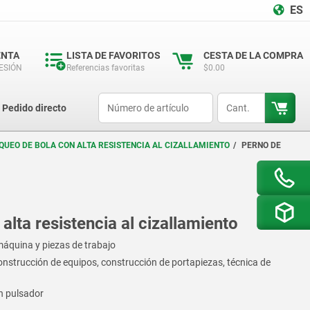
ES
ENTA
LISTA DE FAVORITOS
CESTA DE LA COMPRA
SESIÓN
Referencias favoritas
$0.00
productCode
qty
Pedido directo
QUEO DE BOLA CON ALTA RESISTENCIA AL CIZALLAMIENTO
PERNO DE
lta resistencia al cizallamiento
máquina y piezas de trabajo
onstrucción de equipos, construcción de portapiezas, técnica de
ón pulsador