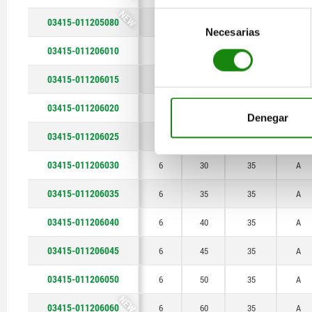
130
NEW
Selección
03415-011205080
5
80
24
A
Necesarias
de
140
consentimiento
03415-011206010
6
10
35
A
150
03415-011206015
6
15
35
A
03415-011206020
6
20
35
A
Denegar
03415-011206025
6
25
35
A
03415-011206030
6
30
35
A
03415-011206035
6
35
35
A
03415-011206040
6
40
35
A
03415-011206045
6
45
35
A
03415-011206050
6
50
35
A
NEW
03415-011206060
6
60
35
A