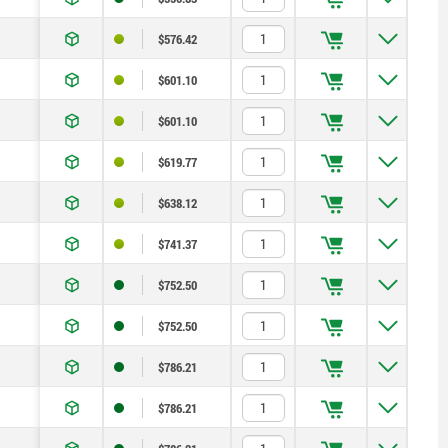
8
$576.42
8
$601.10
8
$601.10
8
$619.77
8
$638.12
10
$741.37
10
$752.50
10
$752.50
10
$786.21
10
$786.21