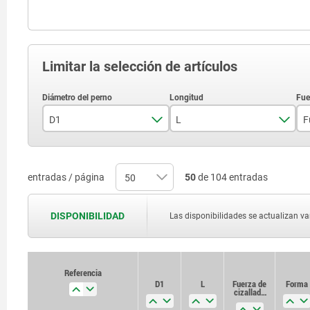
Limitar la selección de artículos
D1
L
5
6
entradas / página
50
de 104 entradas
10
8
15
DISPONIBILIDAD
Las disponibilidades se actualizan var
10
20
12
25
Referencia
D1
L
Fuerza de
Forma
16
cizallado
30
de
sección