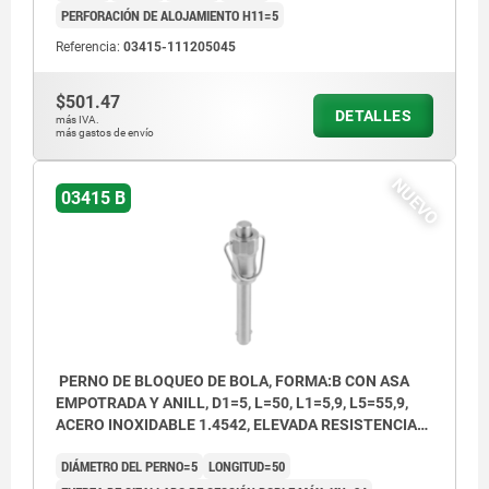
PERFORACIÓN DE ALOJAMIENTO H11=5
Referencia:
03415-111205045
$501.47
DETALLES
más IVA.
más gastos de envío
NUEVO
03415 B
PERNO DE BLOQUEO DE BOLA, FORMA:B CON ASA
EMPOTRADA Y ANILL, D1=5, L=50, L1=5,9, L5=55,9,
ACERO INOXIDABLE 1.4542, ELEVADA RESISTENCIA
AL CIZ, COMP:ACERO INOXIDABLE
DIÁMETRO DEL PERNO=5
LONGITUD=50