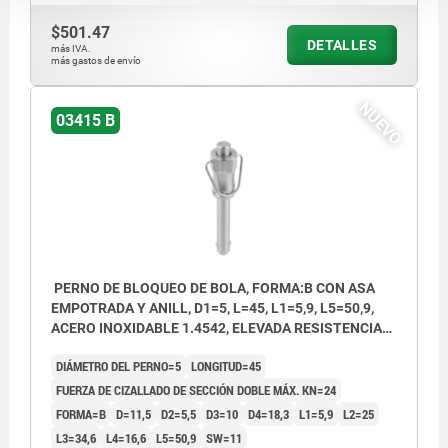
$501.47
DETALLES
más IVA.
más gastos de envío
NUEVO
03415 B
PERNO DE BLOQUEO DE BOLA, FORMA:B CON ASA
EMPOTRADA Y ANILL, D1=5, L=45, L1=5,9, L5=50,9,
ACERO INOXIDABLE 1.4542, ELEVADA RESISTENCIA
AL CIZ, COMP:ACERO INOXIDABLE
DIÁMETRO DEL PERNO=5
LONGITUD=45
FUERZA DE CIZALLADO DE SECCIÓN DOBLE MÁX. KN=24
FORMA=B
D=11,5
D2=5,5
D3=10
D4=18,3
L1=5,9
L2=25
L3=34,6
L4=16,6
L5=50,9
SW=11