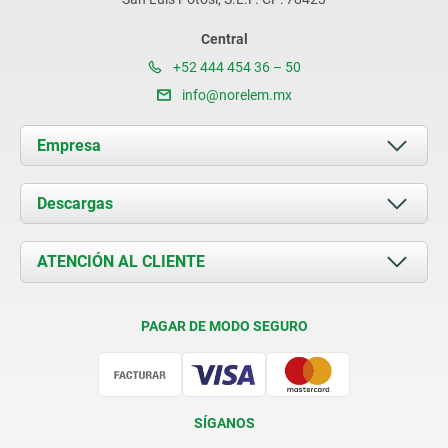
Central
+52 444 454 36 – 50
info@norelem.mx
Empresa
Acerca de nosotros
Descargas
Novedades
Documents
ATENCIÓN AL CLIENTE
Contacto
Condiciones de entrega
PAGAR DE MODO SEGURO
Certificación
SÍGANOS