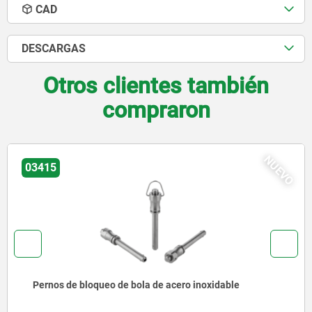
CAD
DESCARGAS
Otros clientes también
compraron
UEVO
03418
Pernos de bloqueo de bola con botón de maniobra d
acero inoxidable y alta resistencia al cizallamiento