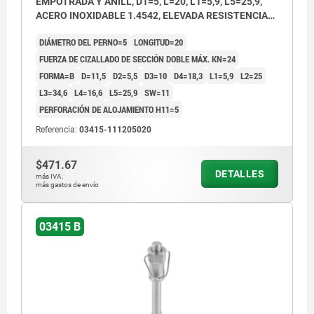
EMPOTRADA Y ANILL, D1=5, L=20, L1=5,9, L5=25,9,
ACERO INOXIDABLE 1.4542, ELEVADA RESISTENCIA
AL CIZ, COMP:ACERO INOXIDABLE
DIÁMETRO DEL PERNO=5
LONGITUD=20
FUERZA DE CIZALLADO DE SECCIÓN DOBLE MÁX. KN=24
FORMA=B
D=11,5
D2=5,5
D3=10
D4=18,3
L1=5,9
L2=25
L3=34,6
L4=16,6
L5=25,9
SW=11
PERFORACIÓN DE ALOJAMIENTO H11=5
Referencia:
03415-111205020
$471.67
DETALLES
más IVA.
más gastos de envío
03415 B