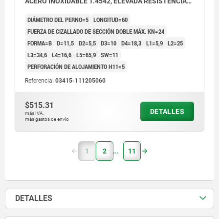
ACERO INOXIDABLE 1.4542, ELEVADA RESISTENCIA
AL CIZ, COMP:ACERO INOXIDABLE
DIÁMETRO DEL PERNO=5
LONGITUD=60
FUERZA DE CIZALLADO DE SECCIÓN DOBLE MÁX. KN=24
FORMA=B
D=11,5
D2=5,5
D3=10
D4=18,3
L1=5,9
L2=25
L3=34,6
L4=16,6
L5=65,9
SW=11
PERFORACIÓN DE ALOJAMIENTO H11=5
Referencia:
03415-111205060
$515.31
DETALLES
más IVA.
más gastos de envío
1
2
11
DETALLES