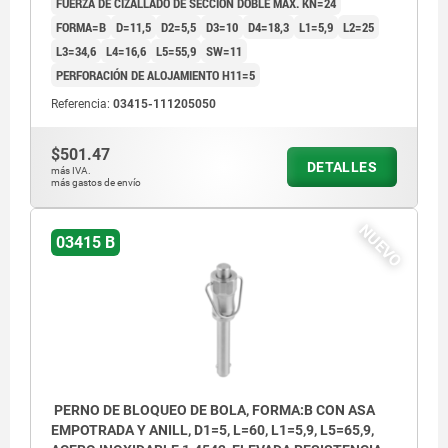
FUERZA DE CIZALLADO DE SECCIÓN DOBLE MÁX. KN=24
FORMA=B
D=11,5
D2=5,5
D3=10
D4=18,3
L1=5,9
L2=25
L3=34,6
L4=16,6
L5=55,9
SW=11
PERFORACIÓN DE ALOJAMIENTO H11=5
Referencia:
03415-111205050
$501.47
DETALLES
más IVA.
más gastos de envío
NUEVO
03415 B
PERNO DE BLOQUEO DE BOLA, FORMA:B CON ASA
EMPOTRADA Y ANILL, D1=5, L=60, L1=5,9, L5=65,9,