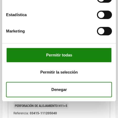
NUEVO
Estadística
03415 B
Marketing
Permitir todas
PERNO DE BLOQUEO DE BOLA, FORMA:B CON ASA
EMPOTRADA Y ANILL, D1=5, L=40, L1=5,9, L5=45,9,
ACERO INOXIDABLE 1.4542, ELEVADA RESISTENCIA
Permitir la selección
AL CIZ, COMP:ACERO INOXIDABLE
DIÁMETRO DEL PERNO=5
LONGITUD=40
FUERZA DE CIZALLADO DE SECCIÓN DOBLE MÁX. KN=24
Denegar
FORMA=B
D=11,5
D2=5,5
D3=10
D4=18,3
L1=5,9
L2=25
L3=34,6
L4=16,6
L5=45,9
SW=11
PERFORACIÓN DE ALOJAMIENTO H11=5
Referencia:
03415-111205040