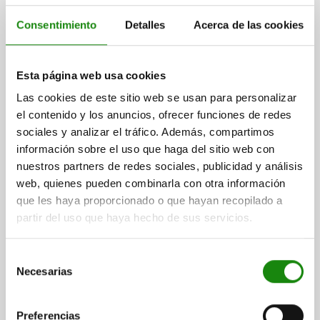
NUEVO
Consentimiento
Detalles
Acerca de las cookies
Esta página web usa cookies
Las cookies de este sitio web se usan para personalizar
el contenido y los anuncios, ofrecer funciones de redes
PERNO DE BLOQUEO DE BOLA, FORMA:B CON ASA
sociales y analizar el tráfico. Además, compartimos
EMPOTRADA Y ANILL, D1=5, L=35, L1=5,9, L5=40,9,
ACERO INOXIDABLE 1.4542, ELEVADA RESISTENCIA
información sobre el uso que haga del sitio web con
AL CIZ, COMP:ACERO INOXIDABLE
nuestros partners de redes sociales, publicidad y análisis
DIÁMETRO DEL PERNO=5
LONGITUD=35
web, quienes pueden combinarla con otra información
FUERZA DE CIZALLADO DE SECCIÓN DOBLE MÁX. KN=24
que les haya proporcionado o que hayan recopilado a
FORMA=B
D=11,5
D2=5,5
D3=10
D4=18,3
L1=5,9
L2=25
partir del uso que haya hecho de sus servicios.
L3=34,6
L4=16,6
L5=40,9
SW=11
PERFORACIÓN DE ALOJAMIENTO H11=5
Selección
Referencia:
03415-111205035
Necesarias
de
consentimiento
$501.47
DETALLES
más IVA.
Preferencias
más gastos de envío