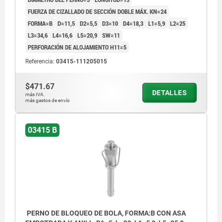
FUERZA DE CIZALLADO DE SECCIÓN DOBLE MÁX. KN=24
FORMA=B
D=11,5
D2=5,5
D3=10
D4=18,3
L1=5,9
L2=25
L3=34,6
L4=16,6
L5=20,9
SW=11
PERFORACIÓN DE ALOJAMIENTO H11=5
Referencia:
03415-111205015
$471.67
DETALLES
más IVA.
más gastos de envío
03415 B
PERNO DE BLOQUEO DE BOLA, FORMA:B CON ASA