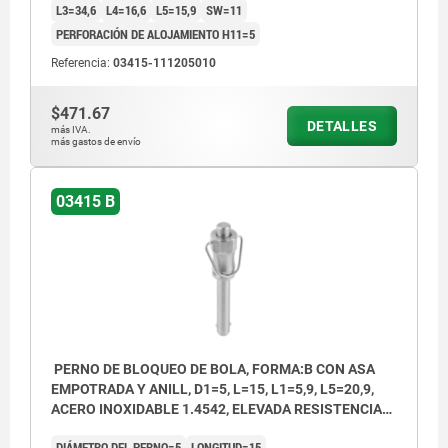
L3=34,6
L4=16,6
L5=15,9
SW=11
PERFORACIÓN DE ALOJAMIENTO H11=5
Referencia:
03415-111205010
$471.67
DETALLES
más IVA.
más gastos de envío
03415 B
PERNO DE BLOQUEO DE BOLA, FORMA:B CON ASA
EMPOTRADA Y ANILL, D1=5, L=15, L1=5,9, L5=20,9,
ACERO INOXIDABLE 1.4542, ELEVADA RESISTENCIA
AL CIZ, COMP:ACERO INOXIDABLE
DIÁMETRO DEL PERNO=5
LONGITUD=15