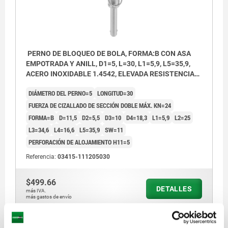
PERNO DE BLOQUEO DE BOLA, FORMA:B CON ASA
EMPOTRADA Y ANILL, D1=5, L=30, L1=5,9, L5=35,9,
ACERO INOXIDABLE 1.4542, ELEVADA RESISTENCIA
AL CIZ, COMP:ACERO INOXIDABLE
DIÁMETRO DEL PERNO=5
LONGITUD=30
FUERZA DE CIZALLADO DE SECCIÓN DOBLE MÁX. KN=24
FORMA=B
D=11,5
D2=5,5
D3=10
D4=18,3
L1=5,9
L2=25
L3=34,6
L4=16,6
L5=35,9
SW=11
PERFORACIÓN DE ALOJAMIENTO H11=5
Referencia:
03415-111205030
$499.66
DETALLES
más IVA.
más gastos de envío
03415 B