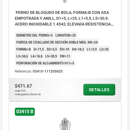
PERNO DE BLOQUEO DE BOLA, FORMA:B CON ASA
EMPOTRADA Y ANILL, D1=5, L=25, L1=5,9, L5=30,9,
ACERO INOXIDABLE 1.4542, ELEVADA RESISTENCIA
AL CIZ, COMP:ACERO INOXIDABLE
DIÁMETRO DEL PERNO=5
LONGITUD=25
FUERZA DE CIZALLADO DE SECCIÓN DOBLE MÁX. KN=24
FORMA=B
D=11,5
D2=5,5
D3=10
D4=18,3
L1=5,9
L2=25
L3=34,6
L4=16,6
L5=30,9
SW=11
PERFORACIÓN DE ALOJAMIENTO H11=5
Referencia:
03415-111205025
$471.67
DETALLES
más IVA.
más gastos de envío
03415 B