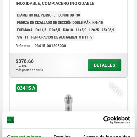
INOXIDABLE, COMP:ACERO INOXIDABLE
DIÁMETRO DEL PERNO=5
LONGITUD=30
FUERZA DE CIZALLADO DE SECCIÓN DOBLE MÁX. KN=15
FORMA=A
D=11,5
D2=5,5
D3=10
L1=5,9
L2=25
L5=35,9
SW=11
PERFORACIÓN DE ALOJAMIENTO H11=5
Referencia:
03415-001205030
$378.66
DETALLES
más IVA.
más gastos de envío
NUEVO
03415 A
Consentimiento
Detalles
Acerca de las cookies