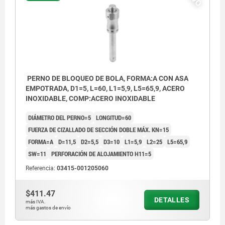
PERNO DE BLOQUEO DE BOLA, FORMA:A CON ASA
EMPOTRADA, D1=5, L=60, L1=5,9, L5=65,9, ACERO
INOXIDABLE, COMP:ACERO INOXIDABLE
DIÁMETRO DEL PERNO=5
LONGITUD=60
FUERZA DE CIZALLADO DE SECCIÓN DOBLE MÁX. KN=15
FORMA=A
D=11,5
D2=5,5
D3=10
L1=5,9
L2=25
L5=65,9
SW=11
PERFORACIÓN DE ALOJAMIENTO H11=5
Referencia:
03415-001205060
$411.47
DETALLES
más IVA.
más gastos de envío