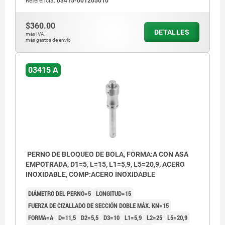
Referencia:
03415-001205010
$360.00
DETALLES
más IVA.
más gastos de envío
03415 A
PERNO DE BLOQUEO DE BOLA, FORMA:A CON ASA
EMPOTRADA, D1=5, L=15, L1=5,9, L5=20,9, ACERO
INOXIDABLE, COMP:ACERO INOXIDABLE
DIÁMETRO DEL PERNO=5
LONGITUD=15
FUERZA DE CIZALLADO DE SECCIÓN DOBLE MÁX. KN=15
FORMA=A
D=11,5
D2=5,5
D3=10
L1=5,9
L2=25
L5=20,9