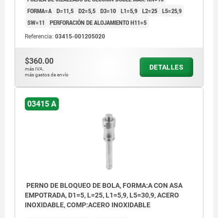
FORMA=A
D=11,5
D2=5,5
D3=10
L1=5,9
L2=25
L5=25,9
SW=11
PERFORACIÓN DE ALOJAMIENTO H11=5
Referencia:
03415-001205020
$360.00
DETALLES
más IVA.
más gastos de envío
03415 A
PERNO DE BLOQUEO DE BOLA, FORMA:A CON ASA
EMPOTRADA, D1=5, L=25, L1=5,9, L5=30,9, ACERO
INOXIDABLE, COMP:ACERO INOXIDABLE