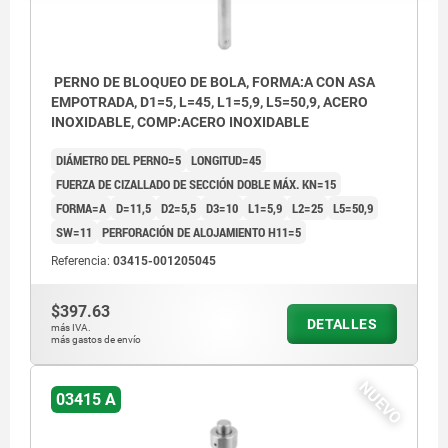
PERNO DE BLOQUEO DE BOLA, FORMA:A CON ASA
EMPOTRADA, D1=5, L=45, L1=5,9, L5=50,9, ACERO
INOXIDABLE, COMP:ACERO INOXIDABLE
DIÁMETRO DEL PERNO=5
LONGITUD=45
FUERZA DE CIZALLADO DE SECCIÓN DOBLE MÁX. KN=15
FORMA=A
D=11,5
D2=5,5
D3=10
L1=5,9
L2=25
L5=50,9
SW=11
PERFORACIÓN DE ALOJAMIENTO H11=5
Referencia:
03415-001205045
$397.63
DETALLES
más IVA.
más gastos de envío
NUEVO
03415 A