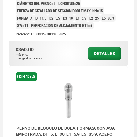
DIÁMETRO DEL PERNO=5
LONGITUD=25
FUERZA DE CIZALLADO DE SECCIÓN DOBLE MÁX. KN=15
FORMA=A
D=11,5
D2=5,5
D3=10
L1=5,9
L2=25
L5=30,9
SW=11
PERFORACIÓN DE ALOJAMIENTO H11=5
Referencia:
03415-001205025
$360.00
DETALLES
más IVA.
más gastos de envío
03415 A
PERNO DE BLOQUEO DE BOLA, FORMA:A CON ASA
EMPOTRADA, D1=5, L=30, L1=5,9, L5=35,9, ACERO