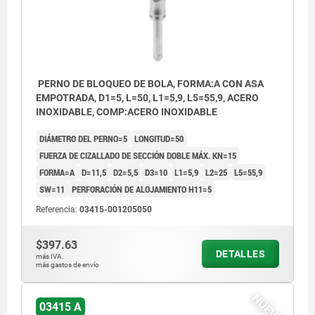
PERNO DE BLOQUEO DE BOLA, FORMA:A CON ASA
EMPOTRADA, D1=5, L=50, L1=5,9, L5=55,9, ACERO
INOXIDABLE, COMP:ACERO INOXIDABLE
DIÁMETRO DEL PERNO=5
LONGITUD=50
FUERZA DE CIZALLADO DE SECCIÓN DOBLE MÁX. KN=15
FORMA=A
D=11,5
D2=5,5
D3=10
L1=5,9
L2=25
L5=55,9
SW=11
PERFORACIÓN DE ALOJAMIENTO H11=5
Referencia:
03415-001205050
$397.63
DETALLES
más IVA.
más gastos de envío
NUEVO
03415 A