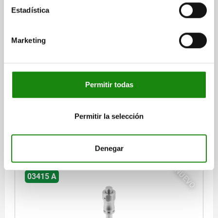
Estadística
PERNO DE BLOQUEO DE BOLA, FORMA:A CON ASA
EMPOTRADA, D1=5, L=40, L1=5,9, L5=45,9, ACERO
Marketing
INOXIDABLE, COMP:ACERO INOXIDABLE
DIÁMETRO DEL PERNO=5
LONGITUD=40
FUERZA DE CIZALLADO DE SECCIÓN DOBLE MÁX. KN=15
FORMA=A
D=11,5
D2=5,5
D3=10
L1=5,9
L2=25
L5=45,9
Permitir todas
SW=11
PERFORACIÓN DE ALOJAMIENTO H11=5
Referencia:
03415-001205040
Permitir la selección
$397.63
DETALLES
más IVA.
Denegar
más gastos de envío
NUEVO
03415 A