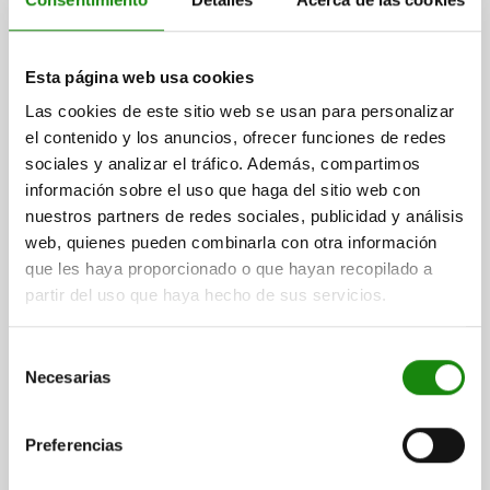
PERNO DE BLOQUEO DE BOLA, FORMA:A CON ASA
EMPOTRADA, D1=5, L=35, L1=5,9, L5=40,9, ACERO
INOXIDABLE, COMP:ACERO INOXIDABLE
Esta página web usa cookies
DIÁMETRO DEL PERNO=5
LONGITUD=35
Las cookies de este sitio web se usan para personalizar
FUERZA DE CIZALLADO DE SECCIÓN DOBLE MÁX. KN=15
el contenido y los anuncios, ofrecer funciones de redes
FORMA=A
D=11,5
D2=5,5
D3=10
L1=5,9
L2=25
L5=40,9
sociales y analizar el tráfico. Además, compartimos
SW=11
PERFORACIÓN DE ALOJAMIENTO H11=5
información sobre el uso que haga del sitio web con
Referencia:
03415-001205035
nuestros partners de redes sociales, publicidad y análisis
web, quienes pueden combinarla con otra información
$397.63
que les haya proporcionado o que hayan recopilado a
DETALLES
más IVA.
más gastos de envío
partir del uso que haya hecho de sus servicios.
NUEVO
03415 A
Selección
Necesarias
de
consentimiento
Preferencias