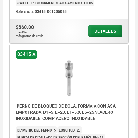
SW=11
PERFORACIÓN DE ALOJAMIENTO H11=5
Referencia:
03415-001205015
$360.00
DETALLES
más IVA.
más gastos de envío
03415 A
PERNO DE BLOQUEO DE BOLA, FORMA:A CON ASA
EMPOTRADA, D1=5, L=20, L1=5,9, L5=25,9, ACERO
INOXIDABLE, COMP:ACERO INOXIDABLE
DIÁMETRO DEL PERNO=5
LONGITUD=20
FUERZA DE CIZALLADO DE SECCIÓN DOBLE MÁX. KN=15