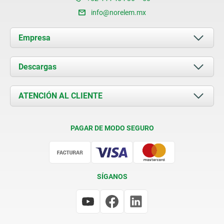
info@norelem.mx
Empresa
Acerca de nosotros
Descargas
Novedades
Documents
ATENCIÓN AL CLIENTE
Contacto
Condiciones de entrega
PAGAR DE MODO SEGURO
Certificación
SÍGANOS