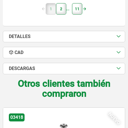
1
2
11
DETALLES
CAD
DESCARGAS
Otros clientes también
compraron
O
NUE
03415