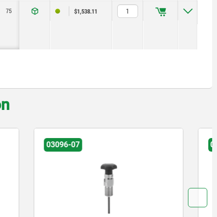
75
M6
25
20
21,2
8
22
$1,538.11
on
03091