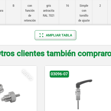
B
con
gris
16
Simple
2
ura
función
antracita
con
de
RAL 7021
tornillo
retención
de ajuste
AMPLIAR TABLA
tros clientes también comprar
03096-07