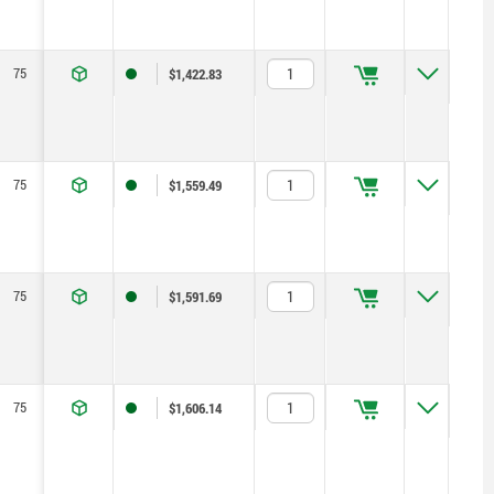
75
M6
25
10
21,2
8
22
$1,422.83
75
M6
25
20
21,2
8
22
$1,559.49
75
M6
25
20
21,2
8
22
$1,591.69
75
M6
25
20
21,2
8
22
$1,606.14