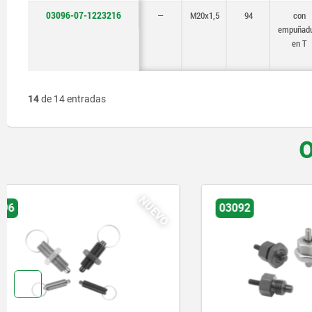
03096-07-1223216
—
M20x1,5
94
con
empuñad
en T
14
de 14 entradas
O
NUEVO
03092
03096-07