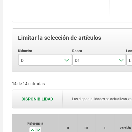
Limitar la selección de artículos
D
D1
L
6
M20x1,5
14
de 14 entradas
DISPONIBILIDAD
Las disponibilidades se actualizan var
Referencia
Referencia
D
D
D1
D1
L
L
Versión 
Versión 