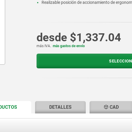
Realizable posición de accionamiento de ergono
desde
$1,337.04
más IVA.
más gastos de envío
SELECCION
CURRENT
CURRENT
ODUCTOS
DETALLES
CAD
TAB:
TAB: