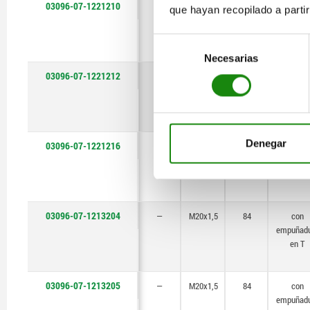
03096-07-1221210
6
M20x1,5
94
con
que hayan recopilado a parti
empuñad
en T
Selección
Necesarias
de
consentimiento
03096-07-1221212
6
M20x1,5
94
con
empuñad
en T
Denegar
03096-07-1221216
6
M20x1,5
94
con
empuñad
en T
03096-07-1213204
—
M20x1,5
84
con
empuñad
en T
03096-07-1213205
—
M20x1,5
84
con
empuñad