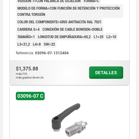
VERSIÓN 1=CON PALANCA DE SUJECIÓN
FORMA=C
MODELO DE FORMA=CON FUNCIÓN DE RETENCIÓN Y PROTECCIÓN
CONTRA TORSIÓN
COLOR DEL COMPONENTE=GRIS ANTRACITA RAL 7021
CARRERA S=4
CONEXIÓN DE CABLE BOWDEN=DOBLE
TAMAÑO=1
LONGITUD DE EMPUÑADURA=65,2
L1=25
L2=10
L3=21,2
L4=8
SW=22
Referencia:
03096-07-1312404
$1,375.88
DETALLES
más IVA.
más gastos de envío
03096-07 C