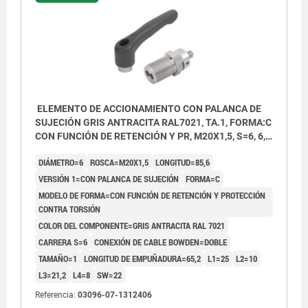
ELEMENTO DE ACCIONAMIENTO CON PALANCA DE
SUJECIÓN GRIS ANTRACITA RAL7021, TA.1, FORMA:C
CON FUNCIÓN DE RETENCIÓN Y PR, M20X1,5, S=6, 6,
ZWEIFACH, L=85,6, ACERO INOXIDABLE,
DIÁMETRO=6
ROSCA=M20X1,5
LONGITUD=85,6
COMP:TERMOPLÁSTICO
VERSIÓN 1=CON PALANCA DE SUJECIÓN
FORMA=C
MODELO DE FORMA=CON FUNCIÓN DE RETENCIÓN Y PROTECCIÓN
CONTRA TORSIÓN
COLOR DEL COMPONENTE=GRIS ANTRACITA RAL 7021
CARRERA S=6
CONEXIÓN DE CABLE BOWDEN=DOBLE
TAMAÑO=1
LONGITUD DE EMPUÑADURA=65,2
L1=25
L2=10
L3=21,2
L4=8
SW=22
Referencia:
03096-07-1312406