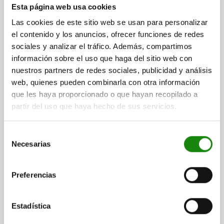
Esta página web usa cookies
Las cookies de este sitio web se usan para personalizar
el contenido y los anuncios, ofrecer funciones de redes
ELEMENTO DE ACCIONAMIENTO CON PALANCA DE
sociales y analizar el tráfico. Además, compartimos
SUJECIÓN GRIS ANTRACITA RAL7021, TA.2, FORMA:C
información sobre el uso que haga del sitio web con
CON FUNCIÓN DE RETENCIÓN Y PR, M20X1,5, S=12, 6,
nuestros partners de redes sociales, publicidad y análisis
EINFACH, L=95,6, ACERO INOXIDABLE,
web, quienes pueden combinarla con otra información
DIÁMETRO=6
ROSCA=M20X1,5
LONGITUD=95,6
COMP:TERMOPLÁSTICO
que les haya proporcionado o que hayan recopilado a
VERSIÓN 1=CON PALANCA DE SUJECIÓN
FORMA=C
partir del uso que haya hecho de sus servicios.
MODELO DE FORMA=CON FUNCIÓN DE RETENCIÓN Y PROTECCIÓN
CONTRA TORSIÓN
COLOR DEL COMPONENTE=GRIS ANTRACITA RAL 7021
Selección
CARRERA S=12
CONEXIÓN DE CABLE BOWDEN=SIMPLE
Necesarias
de
TAMAÑO=2
LONGITUD DE EMPUÑADURA=65,2
L1=25
L2=20
consentimiento
L3=21,2
L4=8
SW=22
Preferencias
Referencia:
03096-07-1321412
$1,432.47
Estadística
DETALLES
más IVA.
más gastos de envío