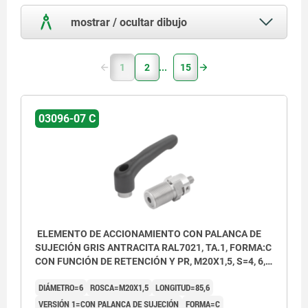
mostrar / ocultar dibujo
1
2
15
03096-07 C
ELEMENTO DE ACCIONAMIENTO CON PALANCA DE
SUJECIÓN GRIS ANTRACITA RAL7021, TA.1, FORMA:C
CON FUNCIÓN DE RETENCIÓN Y PR, M20X1,5, S=4, 6,
EINFACH, L=85,6, ACERO INOXIDABLE,
DIÁMETRO=6
ROSCA=M20X1,5
LONGITUD=85,6
COMP:TERMOPLÁSTICO
VERSIÓN 1=CON PALANCA DE SUJECIÓN
FORMA=C