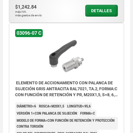
$1,242.84
DETALLES
más IVA.
más gastos de envío
03096-07 C
ELEMENTO DE ACCIONAMIENTO CON PALANCA DE
SUJECIÓN GRIS ANTRACITA RAL7021, TA.2, FORMA:C
CON FUNCIÓN DE RETENCIÓN Y PR, M20X1,5, S=8, 6,
EINFACH, L=95,6, ACERO INOXIDABLE,
DIÁMETRO=6
ROSCA=M20X1,5
LONGITUD=95,6
COMP:TERMOPLÁSTICO
VERSIÓN 1=CON PALANCA DE SUJECIÓN
FORMA=C
MODELO DE FORMA=CON FUNCIÓN DE RETENCIÓN Y PROTECCIÓN
CONTRA TORSIÓN