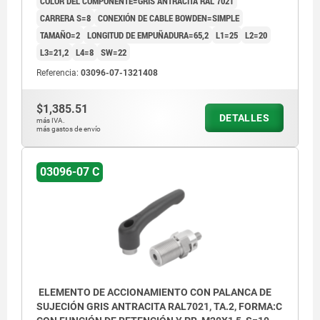
COLOR DEL COMPONENTE=GRIS ANTRACITA RAL 7021
CARRERA S=8
CONEXIÓN DE CABLE BOWDEN=SIMPLE
TAMAÑO=2
LONGITUD DE EMPUÑADURA=65,2
L1=25
L2=20
L3=21,2
L4=8
SW=22
Referencia:
03096-07-1321408
$1,385.51
DETALLES
más IVA.
más gastos de envío
03096-07 C
ELEMENTO DE ACCIONAMIENTO CON PALANCA DE
SUJECIÓN GRIS ANTRACITA RAL7021, TA.2, FORMA:C