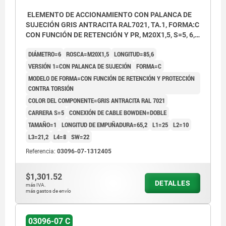
ELEMENTO DE ACCIONAMIENTO CON PALANCA DE
SUJECIÓN GRIS ANTRACITA RAL7021, TA.1, FORMA:C
CON FUNCIÓN DE RETENCIÓN Y PR, M20X1,5, S=5, 6,
ZWEIFACH, L=85,6, ACERO INOXIDABLE,
DIÁMETRO=6
ROSCA=M20X1,5
LONGITUD=85,6
COMP:TERMOPLÁSTICO
VERSIÓN 1=CON PALANCA DE SUJECIÓN
FORMA=C
MODELO DE FORMA=CON FUNCIÓN DE RETENCIÓN Y PROTECCIÓN
CONTRA TORSIÓN
COLOR DEL COMPONENTE=GRIS ANTRACITA RAL 7021
CARRERA S=5
CONEXIÓN DE CABLE BOWDEN=DOBLE
TAMAÑO=1
LONGITUD DE EMPUÑADURA=65,2
L1=25
L2=10
L3=21,2
L4=8
SW=22
Referencia:
03096-07-1312405
$1,301.52
DETALLES
más IVA.
más gastos de envío
03096-07 C