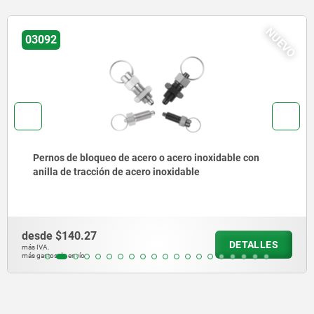
NUEVO
03092
Pernos de bloqueo de acero o acero inoxidable, versión
corta, con vástago roscado
desde
$204.99
DETALLES
más IVA.
más gastos de envío