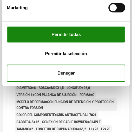
Marketing
03096-07 C
Permitir todas
Permitir la selección
ELEMENTO DE ACCIONAMIENTO CON PALANCA DE
SUJECIÓN GRIS ANTRACITA RAL7021, TA.2, FORMA:C
Denegar
CON FUNCIÓN DE RETENCIÓN Y PR, M20X1,5, S=16, 6,
EINFACH, L=95,6, ACERO INOXIDABLE,
DIÁMETRO=6
ROSCA=M20X1,5
LONGITUD=95,6
COMP:TERMOPLÁSTICO
VERSIÓN 1=CON PALANCA DE SUJECIÓN
FORMA=C
MODELO DE FORMA=CON FUNCIÓN DE RETENCIÓN Y PROTECCIÓN
CONTRA TORSIÓN
COLOR DEL COMPONENTE=GRIS ANTRACITA RAL 7021
CARRERA S=16
CONEXIÓN DE CABLE BOWDEN=SIMPLE
TAMAÑO=2
LONGITUD DE EMPUÑADURA=65,2
L1=25
L2=20