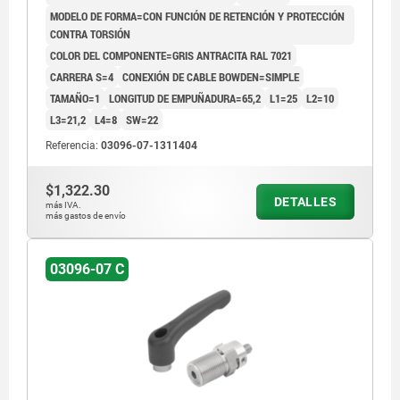
MODELO DE FORMA=CON FUNCIÓN DE RETENCIÓN Y PROTECCIÓN
CONTRA TORSIÓN
COLOR DEL COMPONENTE=GRIS ANTRACITA RAL 7021
CARRERA S=4
CONEXIÓN DE CABLE BOWDEN=SIMPLE
TAMAÑO=1
LONGITUD DE EMPUÑADURA=65,2
L1=25
L2=10
1) Conexión de cable Bowden simple
L3=21,2
L4=8
SW=22
2) Conexión de cable Bowden doble
Referencia:
03096-07-1311404
3) Conexión de cable Bowden simple con
$1,322.30
tornillo de ajuste
DETALLES
más IVA.
más gastos de envío
03096-07 C