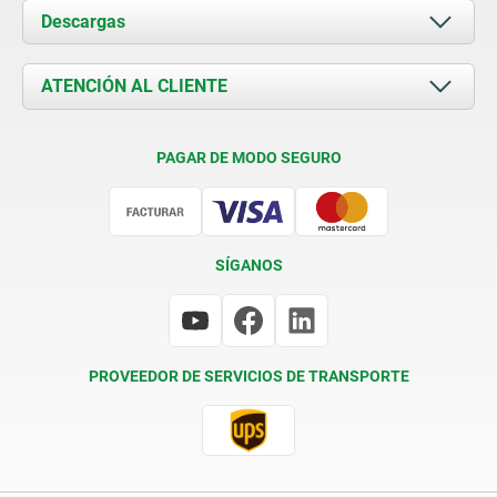
Acerca de nosotros
Descargas
Novedades
Documents
ATENCIÓN AL CLIENTE
Contacto
Condiciones de entrega
PAGAR DE MODO SEGURO
Certificación
SÍGANOS
PROVEEDOR DE SERVICIOS DE TRANSPORTE