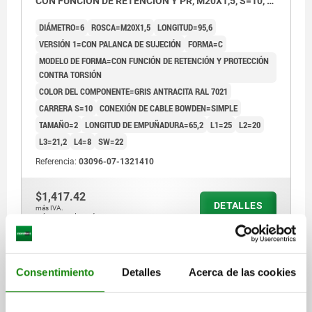
CON FUNCIÓN DE RETENCIÓN Y PR, M20X1,5, S=10, 6,
EINFACH, L=95,6, ACERO INOXIDABLE,
DIÁMETRO=6
ROSCA=M20X1,5
LONGITUD=95,6
COMP:TERMOPLÁSTICO
VERSIÓN 1=CON PALANCA DE SUJECIÓN
FORMA=C
MODELO DE FORMA=CON FUNCIÓN DE RETENCIÓN Y PROTECCIÓN
CONTRA TORSIÓN
COLOR DEL COMPONENTE=GRIS ANTRACITA RAL 7021
CARRERA S=10
CONEXIÓN DE CABLE BOWDEN=SIMPLE
TAMAÑO=2
LONGITUD DE EMPUÑADURA=65,2
L1=25
L2=20
L3=21,2
L4=8
SW=22
Referencia:
03096-07-1321410
$1,417.42
DETALLES
más IVA.
más gastos de envío
03096-07 C
Consentimiento
Detalles
Acerca de las cookies