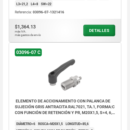
L3=21,2
L4=8
SW=22
Referencia:
03096-07-1321416
$1,364.13
DETALLES
más IVA.
más gastos de envío
03096-07 C
ELEMENTO DE ACCIONAMIENTO CON PALANCA DE
SUJECIÓN GRIS ANTRACITA RAL7021, TA.1, FORMA:C
CON FUNCIÓN DE RETENCIÓN Y PR, M20X1,5, S=4, 6,
ZWEIFACH, L=85,6, ACERO INOXIDABLE,
DIÁMETRO=6
ROSCA=M20X1,5
LONGITUD=85,6
COMP:TERMOPLÁSTICO