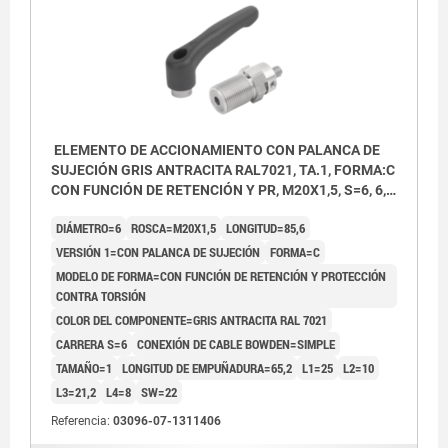
ELEMENTO DE ACCIONAMIENTO CON PALANCA DE
SUJECIÓN GRIS ANTRACITA RAL7021, TA.1, FORMA:C
CON FUNCIÓN DE RETENCIÓN Y PR, M20X1,5, S=6, 6,
EINFACH, L=85,6, ACERO INOXIDABLE,
DIÁMETRO=6
ROSCA=M20X1,5
LONGITUD=85,6
COMP:TERMOPLÁSTICO
VERSIÓN 1=CON PALANCA DE SUJECIÓN
FORMA=C
MODELO DE FORMA=CON FUNCIÓN DE RETENCIÓN Y PROTECCIÓN
CONTRA TORSIÓN
COLOR DEL COMPONENTE=GRIS ANTRACITA RAL 7021
CARRERA S=6
CONEXIÓN DE CABLE BOWDEN=SIMPLE
TAMAÑO=1
LONGITUD DE EMPUÑADURA=65,2
L1=25
L2=10
L3=21,2
L4=8
SW=22
Referencia:
03096-07-1311406