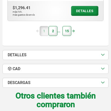
$1,296.41
DETALLES
más IVA.
más gastos de envío
1
2
15
DETALLES
CAD
DESCARGAS
Otros clientes también
compraron