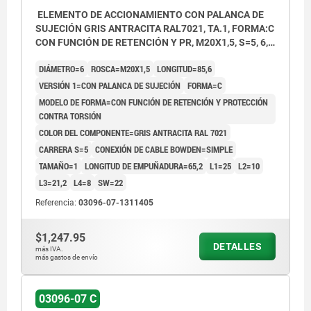
ELEMENTO DE ACCIONAMIENTO CON PALANCA DE
SUJECIÓN GRIS ANTRACITA RAL7021, TA.1, FORMA:C
CON FUNCIÓN DE RETENCIÓN Y PR, M20X1,5, S=5, 6,
EINFACH, L=85,6, ACERO INOXIDABLE,
DIÁMETRO=6
ROSCA=M20X1,5
LONGITUD=85,6
COMP:TERMOPLÁSTICO
VERSIÓN 1=CON PALANCA DE SUJECIÓN
FORMA=C
MODELO DE FORMA=CON FUNCIÓN DE RETENCIÓN Y PROTECCIÓN
CONTRA TORSIÓN
COLOR DEL COMPONENTE=GRIS ANTRACITA RAL 7021
CARRERA S=5
CONEXIÓN DE CABLE BOWDEN=SIMPLE
TAMAÑO=1
LONGITUD DE EMPUÑADURA=65,2
L1=25
L2=10
L3=21,2
L4=8
SW=22
Referencia:
03096-07-1311405
$1,247.95
DETALLES
más IVA.
más gastos de envío
03096-07 C