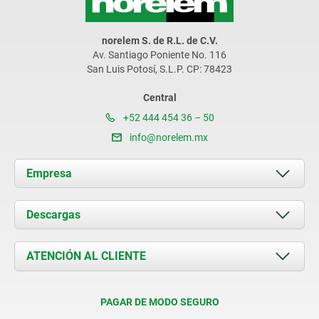
norelem S. de R.L. de C.V.
Av. Santiago Poniente No. 116
San Luis Potosí, S.L.P. CP: 78423
Central
+52 444 454 36 – 50
info@norelem.mx
Empresa
Acerca de nosotros
Descargas
Novedades
Documents
ATENCIÓN AL CLIENTE
Contacto
Condiciones de entrega
PAGAR DE MODO SEGURO
Certificación