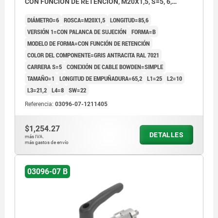
CON FUNCIÓN DE RETENCIÓN, M20X1,5, S=5, 6,
EINFACH, L=85,6, ACERO INOXIDABLE,
DIÁMETRO=6
ROSCA=M20X1,5
LONGITUD=85,6
COMP:TERMOPLÁSTICO
VERSIÓN 1=CON PALANCA DE SUJECIÓN
FORMA=B
MODELO DE FORMA=CON FUNCIÓN DE RETENCIÓN
COLOR DEL COMPONENTE=GRIS ANTRACITA RAL 7021
CARRERA S=5
CONEXIÓN DE CABLE BOWDEN=SIMPLE
TAMAÑO=1
LONGITUD DE EMPUÑADURA=65,2
L1=25
L2=10
L3=21,2
L4=8
SW=22
Referencia:
03096-07-1211405
$1,254.27
DETALLES
más IVA.
más gastos de envío
03096-07 B