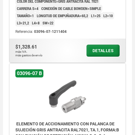
COLOR DEL COMPONENTE=GRIS ANTRACITA RAL 7021
CARRERA S=4
CONEXIÓN DE CABLE BOWDEN=SIMPLE
TAMAÑO=1
LONGITUD DE EMPUÑADURA=65,2
L1=25
L2=10
L3=21,2
L4=8
SW=22
1) Conexión de cable Bowden simple
Referencia:
03096-07-1211404
2) Conexión de cable Bowden doble
3) Conexión de cable Bowden simple con
$1,328.61
DETALLES
más IVA.
tornillo de ajuste
más gastos de envío
03096-07 B
ELEMENTO DE ACCIONAMIENTO CON PALANCA DE
SUJECIÓN GRIS ANTRACITA RAL7021, TA.1, FORMA:B