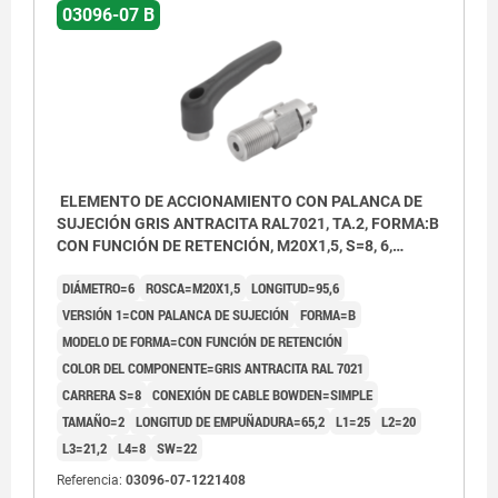
03096-07 B
ELEMENTO DE ACCIONAMIENTO CON PALANCA DE
SUJECIÓN GRIS ANTRACITA RAL7021, TA.2, FORMA:B
CON FUNCIÓN DE RETENCIÓN, M20X1,5, S=8, 6,
EINFACH, L=95,6, ACERO INOXIDABLE,
DIÁMETRO=6
ROSCA=M20X1,5
LONGITUD=95,6
COMP:TERMOPLÁSTICO
VERSIÓN 1=CON PALANCA DE SUJECIÓN
FORMA=B
MODELO DE FORMA=CON FUNCIÓN DE RETENCIÓN
COLOR DEL COMPONENTE=GRIS ANTRACITA RAL 7021
CARRERA S=8
CONEXIÓN DE CABLE BOWDEN=SIMPLE
TAMAÑO=2
LONGITUD DE EMPUÑADURA=65,2
L1=25
L2=20
L3=21,2
L4=8
SW=22
Referencia:
03096-07-1221408