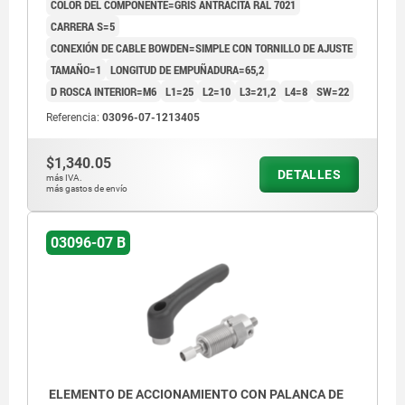
COLOR DEL COMPONENTE=GRIS ANTRACITA RAL 7021
CARRERA S=5
CONEXIÓN DE CABLE BOWDEN=SIMPLE CON TORNILLO DE AJUSTE
TAMAÑO=1
LONGITUD DE EMPUÑADURA=65,2
D ROSCA INTERIOR=M6
L1=25
L2=10
L3=21,2
L4=8
SW=22
Referencia:
03096-07-1213405
$1,340.05
DETALLES
más IVA.
más gastos de envío
03096-07 B
ELEMENTO DE ACCIONAMIENTO CON PALANCA DE