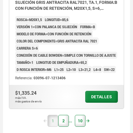
SUJECIÓN GRIS ANTRACITA RAL7021, TA.1, FORMA:B
CON FUNCIÓN DE RETENCIÓN, M20X1,5, S=6,
EINFACH MIT STELLSCHRAUBE, L=85,6, ACERO
ROSCA=M20X1,5
LONGITUD=85,6
INOXIDABLE, COMP:TERMOPLÁSTICO
VERSIÓN 1=CON PALANCA DE SUJECIÓN
FORMA=B
MODELO DE FORMA=CON FUNCIÓN DE RETENCIÓN
COLOR DEL COMPONENTE=GRIS ANTRACITA RAL 7021
CARRERA S=6
CONEXIÓN DE CABLE BOWDEN=SIMPLE CON TORNILLO DE AJUSTE
TAMAÑO=1
LONGITUD DE EMPUÑADURA=65,2
D ROSCA INTERIOR=M6
L1=25
L2=10
L3=21,2
L4=8
SW=22
Referencia:
03096-07-1213406
$1,335.24
DETALLES
más IVA.
más gastos de envío
1
2
10