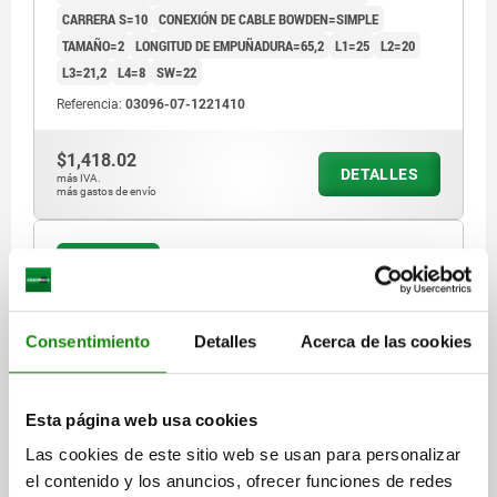
CARRERA S=10
CONEXIÓN DE CABLE BOWDEN=SIMPLE
TAMAÑO=2
LONGITUD DE EMPUÑADURA=65,2
L1=25
L2=20
L3=21,2
L4=8
SW=22
Referencia:
03096-07-1221410
$1,418.02
DETALLES
más IVA.
más gastos de envío
03096-07 B
Consentimiento
Detalles
Acerca de las cookies
Esta página web usa cookies
ELEMENTO DE ACCIONAMIENTO CON PALANCA DE
Las cookies de este sitio web se usan para personalizar
SUJECIÓN GRIS ANTRACITA RAL7021, TA.2, FORMA:B
el contenido y los anuncios, ofrecer funciones de redes
CON FUNCIÓN DE RETENCIÓN, M20X1,5, S=12, 6,