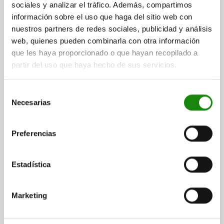
sociales y analizar el tráfico. Además, compartimos
EINFACH, L=95,6, ACERO INOXIDABLE,
DIÁMETRO=6
ROSCA=M20X1,5
LONGITUD=95,6
COMP:TERMOPLÁSTICO
información sobre el uso que haga del sitio web con
VERSIÓN 1=CON PALANCA DE SUJECIÓN
FORMA=B
nuestros partners de redes sociales, publicidad y análisis
MODELO DE FORMA=CON FUNCIÓN DE RETENCIÓN
web, quienes pueden combinarla con otra información
COLOR DEL COMPONENTE=GRIS ANTRACITA RAL 7021
que les haya proporcionado o que hayan recopilado a
CARRERA S=12
CONEXIÓN DE CABLE BOWDEN=SIMPLE
partir del uso que haya hecho de sus servicios.
TAMAÑO=2
LONGITUD DE EMPUÑADURA=65,2
L1=25
L2=20
L3=21,2
L4=8
SW=22
Selección
Referencia:
03096-07-1221412
Necesarias
de
consentimiento
$1,432.76
DETALLES
Preferencias
más IVA.
más gastos de envío
Estadística
03096-07 B
Marketing