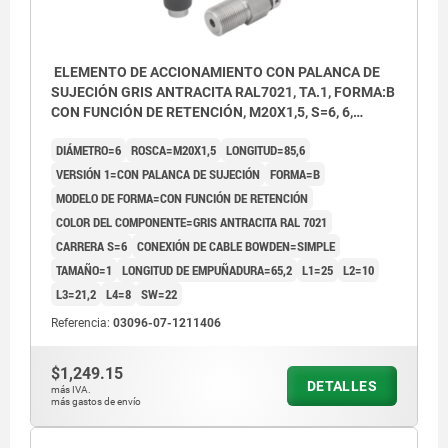
ELEMENTO DE ACCIONAMIENTO CON PALANCA DE
SUJECIÓN GRIS ANTRACITA RAL7021, TA.1, FORMA:B
CON FUNCIÓN DE RETENCIÓN, M20X1,5, S=6, 6,
EINFACH, L=85,6, ACERO INOXIDABLE,
DIÁMETRO=6
ROSCA=M20X1,5
LONGITUD=85,6
COMP:TERMOPLÁSTICO
VERSIÓN 1=CON PALANCA DE SUJECIÓN
FORMA=B
MODELO DE FORMA=CON FUNCIÓN DE RETENCIÓN
COLOR DEL COMPONENTE=GRIS ANTRACITA RAL 7021
CARRERA S=6
CONEXIÓN DE CABLE BOWDEN=SIMPLE
TAMAÑO=1
LONGITUD DE EMPUÑADURA=65,2
L1=25
L2=10
L3=21,2
L4=8
SW=22
Referencia:
03096-07-1211406
$1,249.15
DETALLES
más IVA.
más gastos de envío