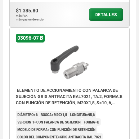
$1,385.80
DETALLES
más IVA.
más gastos de envío
03096-07 B
ELEMENTO DE ACCIONAMIENTO CON PALANCA DE
SUJECIÓN GRIS ANTRACITA RAL7021, TA.2, FORMA:B
CON FUNCIÓN DE RETENCIÓN, M20X1,5, S=10, 6,
EINFACH, L=95,6, ACERO INOXIDABLE,
DIÁMETRO=6
ROSCA=M20X1,5
LONGITUD=95,6
COMP:TERMOPLÁSTICO
VERSIÓN 1=CON PALANCA DE SUJECIÓN
FORMA=B
MODELO DE FORMA=CON FUNCIÓN DE RETENCIÓN
COLOR DEL COMPONENTE=GRIS ANTRACITA RAL 7021