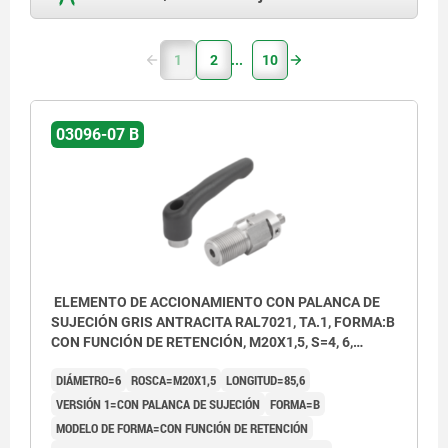
1
2
10
03096-07 B
ELEMENTO DE ACCIONAMIENTO CON PALANCA DE
SUJECIÓN GRIS ANTRACITA RAL7021, TA.1, FORMA:B
CON FUNCIÓN DE RETENCIÓN, M20X1,5, S=4, 6,
EINFACH, L=85,6, ACERO INOXIDABLE,
DIÁMETRO=6
ROSCA=M20X1,5
LONGITUD=85,6
COMP:TERMOPLÁSTICO
VERSIÓN 1=CON PALANCA DE SUJECIÓN
FORMA=B
MODELO DE FORMA=CON FUNCIÓN DE RETENCIÓN