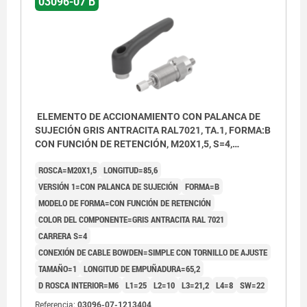
03096-07 B
ELEMENTO DE ACCIONAMIENTO CON PALANCA DE
SUJECIÓN GRIS ANTRACITA RAL7021, TA.1, FORMA:B
CON FUNCIÓN DE RETENCIÓN, M20X1,5, S=4,
EINFACH MIT STELLSCHRAUBE, L=85,6, ACERO
ROSCA=M20X1,5
LONGITUD=85,6
INOXIDABLE, COMP:TERMOPLÁSTICO
VERSIÓN 1=CON PALANCA DE SUJECIÓN
FORMA=B
MODELO DE FORMA=CON FUNCIÓN DE RETENCIÓN
COLOR DEL COMPONENTE=GRIS ANTRACITA RAL 7021
CARRERA S=4
CONEXIÓN DE CABLE BOWDEN=SIMPLE CON TORNILLO DE AJUSTE
TAMAÑO=1
LONGITUD DE EMPUÑADURA=65,2
D ROSCA INTERIOR=M6
L1=25
L2=10
L3=21,2
L4=8
SW=22
Referencia:
03096-07-1213404