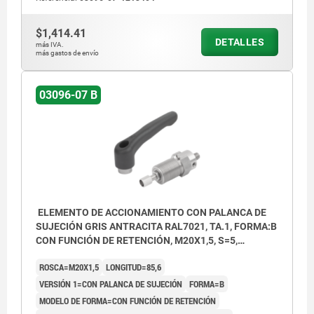
$1,414.41
DETALLES
más IVA.
más gastos de envío
03096-07 B
ELEMENTO DE ACCIONAMIENTO CON PALANCA DE
SUJECIÓN GRIS ANTRACITA RAL7021, TA.1, FORMA:B
CON FUNCIÓN DE RETENCIÓN, M20X1,5, S=5,
EINFACH MIT STELLSCHRAUBE, L=85,6, ACERO
ROSCA=M20X1,5
LONGITUD=85,6
INOXIDABLE, COMP:TERMOPLÁSTICO
VERSIÓN 1=CON PALANCA DE SUJECIÓN
FORMA=B
MODELO DE FORMA=CON FUNCIÓN DE RETENCIÓN