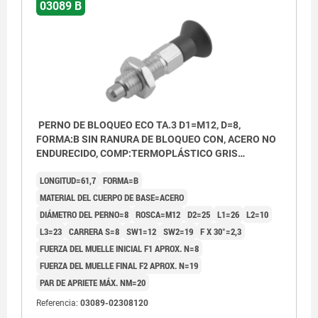
03089 B
PERNO DE BLOQUEO ECO TA.3 D1=M12, D=8,
FORMA:B SIN RANURA DE BLOQUEO CON, ACERO NO
ENDURECIDO, COMP:TERMOPLÁSTICO GRIS
ANTRACITA RAL7021
LONGITUD=61,7
FORMA=B
MATERIAL DEL CUERPO DE BASE=ACERO
DIÁMETRO DEL PERNO=8
ROSCA=M12
D2=25
L1=26
L2=10
L3=23
CARRERA S=8
SW1=12
SW2=19
F X 30°=2,3
FUERZA DEL MUELLE INICIAL F1 APROX. N=8
FUERZA DEL MUELLE FINAL F2 APROX. N=19
PAR DE APRIETE MÁX. NM=20
Referencia:
03089-02308120