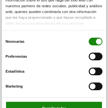
información sobre el uso que haga del sitio web con
ANTRACITA RAL7021
nuestros partners de redes sociales, publicidad y análisis
LONGITUD=47,5
FORMA=B
web, quienes pueden combinarla con otra información
MATERIAL DEL CUERPO DE BASE=ACERO
que les haya proporcionado o que hayan recopilado a
DIÁMETRO DEL PERNO=6
ROSCA=M10
D2=18
L1=20
L2=8
partir del uso que haya hecho de sus servicios.
L3=17
CARRERA S=6
SW1=10
SW2=17
F X 30°=1,8
FUERZA DEL MUELLE INICIAL F1 APROX. N=8
Selección
FUERZA DEL MUELLE FINAL F2 APROX. N=15
Necesarias
de
PAR DE APRIETE MÁX. NM=15
consentimiento
Referencia:
03089-02206100
Preferencias
$127.02
DETALLES
más IVA.
más gastos de envío
Estadística
03089 B
Marketing