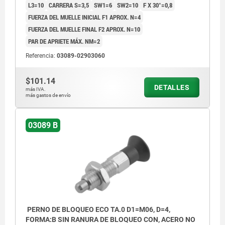
L3=10
CARRERA S=3,5
SW1=6
SW2=10
F X 30°=0,8
FUERZA DEL MUELLE INICIAL F1 APROX. N=4
FUERZA DEL MUELLE FINAL F2 APROX. N=10
PAR DE APRIETE MÁX. NM=2
Referencia:
03089-02903060
$101.14
DETALLES
más IVA.
más gastos de envío
03089 B
PERNO DE BLOQUEO ECO TA.0 D1=M06, D=4,
FORMA:B SIN RANURA DE BLOQUEO CON, ACERO NO