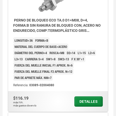
PERNO DE BLOQUEO ECO TA.0 D1=M08, D=4,
FORMA:B SIN RANURA DE BLOQUEO CON, ACERO NO
ENDURECIDO, COMP:TERMOPLÁSTICO GRIS
ANTRACITA RAL7021
LONGITUD=36
FORMA=B
MATERIAL DEL CUERPO DE BASE=ACERO
DIÁMETRO DEL PERNO=4
ROSCA=M8
D2=14
L1=15
L2=6
L3=13
CARRERA S=4
SW1=8
SW2=13
F X 30°=1
FUERZA DEL MUELLE INICIAL F1 APROX. N=6
FUERZA DEL MUELLE FINAL F2 APROX. N=12
PAR DE APRIETE MÁX. NM=7
Referencia:
03089-02004080
$116.19
DETALLES
más IVA.
más gastos de envío