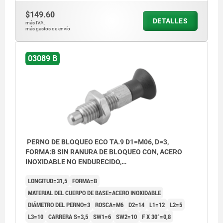
$149.60
DETALLES
más IVA.
más gastos de envío
03089 B
PERNO DE BLOQUEO ECO TA.9 D1=M06, D=3,
FORMA:B SIN RANURA DE BLOQUEO CON, ACERO
INOXIDABLE NO ENDURECIDO,
COMP:TERMOPLÁSTICO GRIS ANTRACITA RAL7021
LONGITUD=31,5
FORMA=B
MATERIAL DEL CUERPO DE BASE=ACERO INOXIDABLE
DIÁMETRO DEL PERNO=3
ROSCA=M6
D2=14
L1=12
L2=5
L3=10
CARRERA S=3,5
SW1=6
SW2=10
F X 30°=0,8