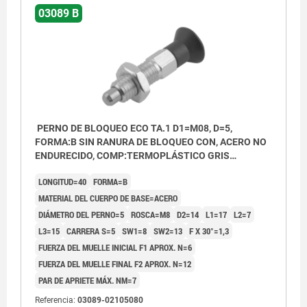
03089 B
PERNO DE BLOQUEO ECO TA.1 D1=M08, D=5,
FORMA:B SIN RANURA DE BLOQUEO CON, ACERO NO
ENDURECIDO, COMP:TERMOPLÁSTICO GRIS
ANTRACITA RAL7021
LONGITUD=40
FORMA=B
MATERIAL DEL CUERPO DE BASE=ACERO
DIÁMETRO DEL PERNO=5
ROSCA=M8
D2=14
L1=17
L2=7
L3=15
CARRERA S=5
SW1=8
SW2=13
F X 30°=1,3
FUERZA DEL MUELLE INICIAL F1 APROX. N=6
FUERZA DEL MUELLE FINAL F2 APROX. N=12
PAR DE APRIETE MÁX. NM=7
Referencia:
03089-02105080