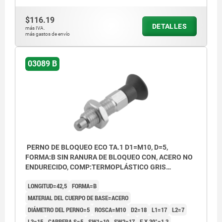
$116.19
DETALLES
más IVA.
más gastos de envío
03089 B
PERNO DE BLOQUEO ECO TA.1 D1=M10, D=5,
FORMA:B SIN RANURA DE BLOQUEO CON, ACERO NO
ENDURECIDO, COMP:TERMOPLÁSTICO GRIS
ANTRACITA RAL7021
LONGITUD=42,5
FORMA=B
MATERIAL DEL CUERPO DE BASE=ACERO
DIÁMETRO DEL PERNO=5
ROSCA=M10
D2=18
L1=17
L2=7
L3=15
CARRERA S=5
SW1=10
SW2=17
F X 30°=1,3