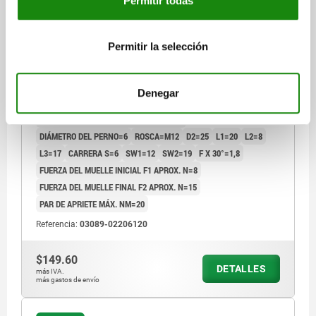
Permitir todas
Permitir la selección
PERNO DE BLOQUEO ECO TA.2 D1=M12, D=6,
FORMA:B SIN RANURA DE BLOQUEO CON, ACERO NO
ENDURECIDO, COMP:TERMOPLÁSTICO GRIS
ANTRACITA RAL7021
Denegar
LONGITUD=51,7
FORMA=B
MATERIAL DEL CUERPO DE BASE=ACERO
DIÁMETRO DEL PERNO=6
ROSCA=M12
D2=25
L1=20
L2=8
L3=17
CARRERA S=6
SW1=12
SW2=19
F X 30°=1,8
FUERZA DEL MUELLE INICIAL F1 APROX. N=8
FUERZA DEL MUELLE FINAL F2 APROX. N=15
PAR DE APRIETE MÁX. NM=20
Referencia:
03089-02206120
$149.60
DETALLES
más IVA.
más gastos de envío