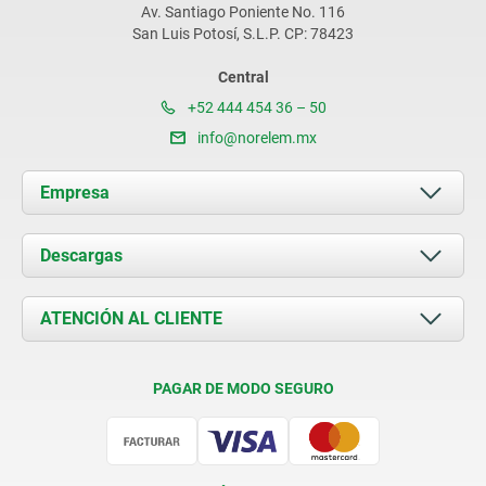
Av. Santiago Poniente No. 116
San Luis Potosí, S.L.P. CP: 78423
Central
+52 444 454 36 – 50
info@norelem.mx
Empresa
Acerca de nosotros
Descargas
Novedades
Documents
ATENCIÓN AL CLIENTE
Contacto
Condiciones de entrega
PAGAR DE MODO SEGURO
Certificación