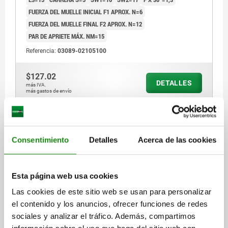
FUERZA DEL MUELLE INICIAL F1 APROX. N=6
FUERZA DEL MUELLE FINAL F2 APROX. N=12
PAR DE APRIETE MÁX. NM=15
Referencia:
03089-02105100
$127.02
DETALLES
más IVA.
más gastos de envío
03089 B
Consentimiento
Detalles
Acerca de las cookies
Esta página web usa cookies
Las cookies de este sitio web se usan para personalizar
el contenido y los anuncios, ofrecer funciones de redes
PERNO DE BLOQUEO ECO TA.2 D1=M10, D=6,
sociales y analizar el tráfico. Además, compartimos
FORMA:B SIN RANURA DE BLOQUEO CON, ACERO NO
ENDURECIDO, COMP:TERMOPLÁSTICO GRIS