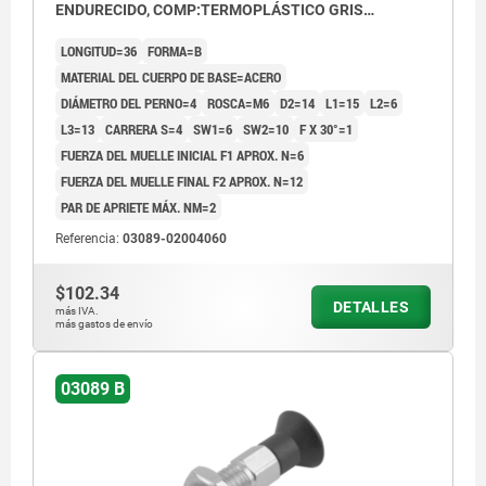
ENDURECIDO, COMP:TERMOPLÁSTICO GRIS
ANTRACITA RAL7021
LONGITUD=36
FORMA=B
MATERIAL DEL CUERPO DE BASE=ACERO
DIÁMETRO DEL PERNO=4
ROSCA=M6
D2=14
L1=15
L2=6
L3=13
CARRERA S=4
SW1=6
SW2=10
F X 30°=1
FUERZA DEL MUELLE INICIAL F1 APROX. N=6
FUERZA DEL MUELLE FINAL F2 APROX. N=12
PAR DE APRIETE MÁX. NM=2
Referencia:
03089-02004060
$102.34
DETALLES
más IVA.
más gastos de envío
03089 B