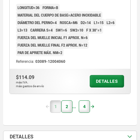
COMP:TERMOPLÁSTICO GRIS ANTRACITA RAL7021
LONGITUD=36
FORMA=B
MATERIAL DEL CUERPO DE BASE=ACERO INOXIDABLE
DIÁMETRO DEL PERNO=4
ROSCA=M6
D2=14
L1=15
L2=6
L3=13
CARRERA S=4
SW1=6
SW2=10
F X 30°=1
FUERZA DEL MUELLE INICIAL F1 APROX. N=6
FUERZA DEL MUELLE FINAL F2 APROX. N=12
PAR DE APRIETE MÁX. NM=2
Referencia:
03089-12004060
$114.09
DETALLES
más IVA.
más gastos de envío
1
2
4
DETALLES