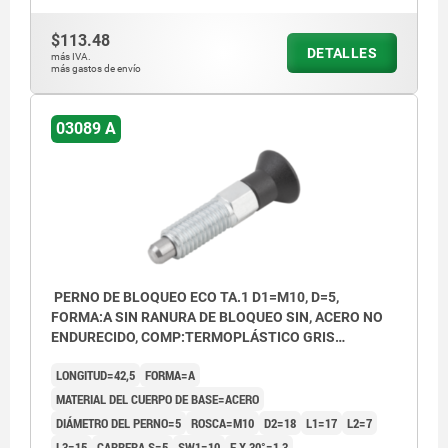
$113.48
DETALLES
más IVA.
más gastos de envío
03089 A
PERNO DE BLOQUEO ECO TA.1 D1=M10, D=5,
FORMA:A SIN RANURA DE BLOQUEO SIN, ACERO NO
ENDURECIDO, COMP:TERMOPLÁSTICO GRIS
ANTRACITA RAL7021
LONGITUD=42,5
FORMA=A
MATERIAL DEL CUERPO DE BASE=ACERO
DIÁMETRO DEL PERNO=5
ROSCA=M10
D2=18
L1=17
L2=7
L3=15
CARRERA S=5
SW1=10
F X 30°=1,3