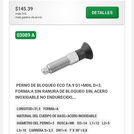
$145.39
DETALLES
más IVA.
más gastos de envío
03089 A
PERNO DE BLOQUEO ECO TA.9 D1=M06, D=3,
FORMA:A SIN RANURA DE BLOQUEO SIN, ACERO
INOXIDABLE NO ENDURECIDO,
COMP:TERMOPLÁSTICO GRIS ANTRACITA RAL7021
LONGITUD=31,5
FORMA=A
MATERIAL DEL CUERPO DE BASE=ACERO INOXIDABLE
DIÁMETRO DEL PERNO=3
ROSCA=M6
D2=14
L1=12
L2=5
L3=10
CARRERA S=3,5
SW1=6
F X 30°=0,8