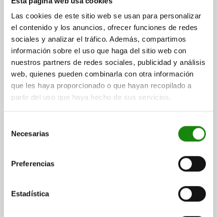
Esta página web usa cookies
ANTRACITA RAL7021
Las cookies de este sitio web se usan para personalizar
LONGITUD=47,5
FORMA=A
el contenido y los anuncios, ofrecer funciones de redes
MATERIAL DEL CUERPO DE BASE=ACERO
sociales y analizar el tráfico. Además, compartimos
DIÁMETRO DEL PERNO=6
ROSCA=M10
D2=18
L1=20
L2=8
información sobre el uso que haga del sitio web con
L3=17
CARRERA S=6
SW1=10
F X 30°=1,8
nuestros partners de redes sociales, publicidad y análisis
FUERZA DEL MUELLE INICIAL F1 APROX. N=8
web, quienes pueden combinarla con otra información
FUERZA DEL MUELLE FINAL F2 APROX. N=15
que les haya proporcionado o que hayan recopilado a
PAR DE APRIETE MÁX. NM=15
partir del uso que haya hecho de sus servicios.
Referencia:
03089-01206100
Selección
$122.51
DETALLES
Necesarias
más IVA.
de
más gastos de envío
consentimiento
Preferencias
03089 A
Estadística