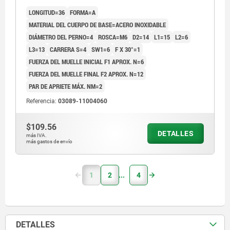
COMP:TERMOPLÁSTICO GRIS ANTRACITA RAL7021
LONGITUD=36
FORMA=A
MATERIAL DEL CUERPO DE BASE=ACERO INOXIDABLE
DIÁMETRO DEL PERNO=4
ROSCA=M6
D2=14
L1=15
L2=6
L3=13
CARRERA S=4
SW1=6
F X 30°=1
FUERZA DEL MUELLE INICIAL F1 APROX. N=6
FUERZA DEL MUELLE FINAL F2 APROX. N=12
PAR DE APRIETE MÁX. NM=2
Referencia:
03089-11004060
$109.56
DETALLES
más IVA.
más gastos de envío
1
2
4
DETALLES