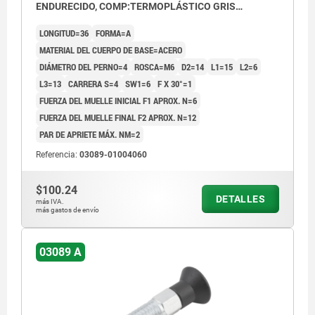
ENDURECIDO, COMP:TERMOPLÁSTICO GRIS
ANTRACITA RAL7021
LONGITUD=36
FORMA=A
MATERIAL DEL CUERPO DE BASE=ACERO
DIÁMETRO DEL PERNO=4
ROSCA=M6
D2=14
L1=15
L2=6
L3=13
CARRERA S=4
SW1=6
F X 30°=1
FUERZA DEL MUELLE INICIAL F1 APROX. N=6
FUERZA DEL MUELLE FINAL F2 APROX. N=12
PAR DE APRIETE MÁX. NM=2
Referencia:
03089-01004060
$100.24
DETALLES
más IVA.
más gastos de envío
03089 A