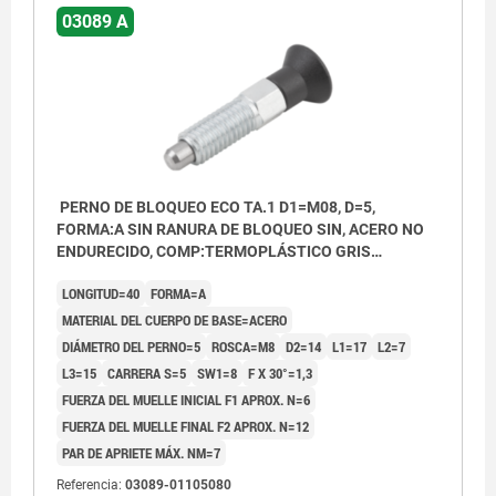
03089 A
PERNO DE BLOQUEO ECO TA.1 D1=M08, D=5,
FORMA:A SIN RANURA DE BLOQUEO SIN, ACERO NO
ENDURECIDO, COMP:TERMOPLÁSTICO GRIS
ANTRACITA RAL7021
LONGITUD=40
FORMA=A
MATERIAL DEL CUERPO DE BASE=ACERO
DIÁMETRO DEL PERNO=5
ROSCA=M8
D2=14
L1=17
L2=7
L3=15
CARRERA S=5
SW1=8
F X 30°=1,3
FUERZA DEL MUELLE INICIAL F1 APROX. N=6
FUERZA DEL MUELLE FINAL F2 APROX. N=12
PAR DE APRIETE MÁX. NM=7
Referencia:
03089-01105080