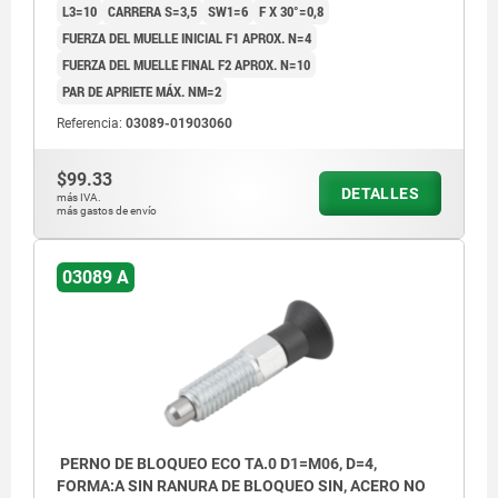
L3=10
CARRERA S=3,5
SW1=6
F X 30°=0,8
FUERZA DEL MUELLE INICIAL F1 APROX. N=4
FUERZA DEL MUELLE FINAL F2 APROX. N=10
PAR DE APRIETE MÁX. NM=2
Referencia:
03089-01903060
$99.33
DETALLES
más IVA.
más gastos de envío
03089 A
PERNO DE BLOQUEO ECO TA.0 D1=M06, D=4,
FORMA:A SIN RANURA DE BLOQUEO SIN, ACERO NO