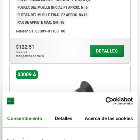
FUERZA DEL MUELLE INICIAL F1 APROX. N=6
FUERZA DEL MUELLE FINAL F2 APROX. N=12
PAR DE APRIETE MÁX. NM=15
Referencia:
03089-01105100
$122.51
DETALLES
más IVA.
más gastos de envío
03089 A
Consentimiento
Detalles
Acerca de las cookies
PERNO DE BLOQUEO ECO TA.2 D1=M10, D=6,
FORMA:A SIN RANURA DE BLOQUEO SIN, ACERO NO
ENDURECIDO, COMP:TERMOPLÁSTICO GRIS