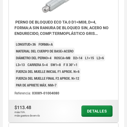
PERNO DE BLOQUEO ECO TA.0 D1=M08, D=4,
FORMA:A SIN RANURA DE BLOQUEO SIN, ACERO NO
ENDURECIDO, COMP:TERMOPLÁSTICO GRIS
ANTRACITA RAL7021
LONGITUD=36
FORMA=A
MATERIAL DEL CUERPO DE BASE=ACERO
DIÁMETRO DEL PERNO=4
ROSCA=M8
D2=14
L1=15
L2=6
L3=13
CARRERA S=4
SW1=8
F X 30°=1
FUERZA DEL MUELLE INICIAL F1 APROX. N=6
FUERZA DEL MUELLE FINAL F2 APROX. N=12
PAR DE APRIETE MÁX. NM=7
Referencia:
03089-01004080
$113.48
DETALLES
más IVA.
más gastos de envío