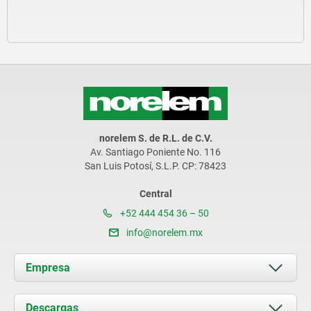
norelem S. de R.L. de C.V.
Av. Santiago Poniente No. 116
San Luis Potosí, S.L.P. CP: 78423
Central
+52 444 454 36 – 50
info@norelem.mx
Empresa
Acerca de nosotros
Descargas