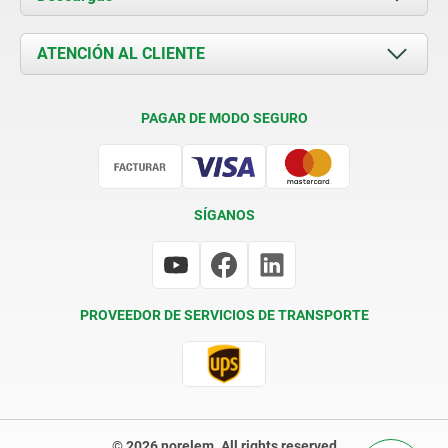
Novedades
Documents
ATENCIÓN AL CLIENTE
Contacto
Condiciones de entrega
PAGAR DE MODO SEGURO
Certificación
SÍGANOS
PROVEEDOR DE SERVICIOS DE TRANSPORTE
© 2026 norelem. All rights reserved