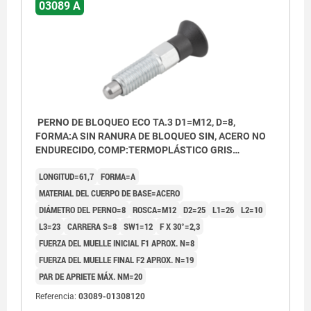
03089 A
PERNO DE BLOQUEO ECO TA.3 D1=M12, D=8,
FORMA:A SIN RANURA DE BLOQUEO SIN, ACERO NO
ENDURECIDO, COMP:TERMOPLÁSTICO GRIS
ANTRACITA RAL7021
LONGITUD=61,7
FORMA=A
MATERIAL DEL CUERPO DE BASE=ACERO
DIÁMETRO DEL PERNO=8
ROSCA=M12
D2=25
L1=26
L2=10
L3=23
CARRERA S=8
SW1=12
F X 30°=2,3
FUERZA DEL MUELLE INICIAL F1 APROX. N=8
FUERZA DEL MUELLE FINAL F2 APROX. N=19
PAR DE APRIETE MÁX. NM=20
Referencia:
03089-01308120