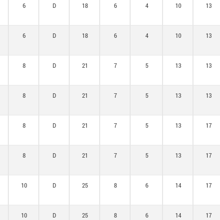
6
D
18
6
4
10
13
6
D
18
6
4
10
13
8
D
21
7
5
13
13
8
D
21
7
5
13
13
8
D
21
7
5
13
17
8
D
21
7
5
13
17
10
D
25
8
6
14
17
10
D
25
8
6
14
17