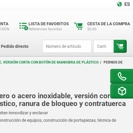
ES
ENTA
LISTA DE FAVORITOS
CESTA DE LA COMPRA
SESIÓN
Referencias favoritas
$0.00
productCode
qty
Pedido directo
E, VERSIÓN CORTA CON BOTÓN DE MANIOBRA DE PLÁSTICO
PERNOS DE
ro o acero inoxidable, versión corta
tico, ranura de bloqueo y contratuerca
ten inmovilizar y enclavar
onstrucción de equipos, construcción de portapiezas, técnica de