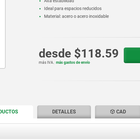
Alta estabilidad
Ideal para espacios reducidos
Material: acero o acero inoxidable
desde
$118.59
más IVA.
más gastos de envío
CURRENT
CURRENT
ODUCTOS
DETALLES
CAD
TAB:
TAB: