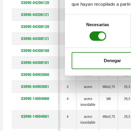
03090-04206120
6
acero
M12
41,7
que hayan recopilado a parti
03090-04206121
6
acero
M12x1,5
41,7
Selección
Necesarias
de
03090-04308120
8
acero
M12
54
consentimiento
03090-04308121
8
acero
M12x1,5
54
03090-04308160
8
acero
M16
54
Denegar
03090-04308161
8
acero
M16x1,5
54
03090-04903060
3
acero
M6
25,5
03090-04903061
3
acero
M6x0,75
25,5
03090-14004060
4
acero
M6
29,5
inoxidable
03090-14004061
4
acero
M6x0,75
29,5
inoxidable