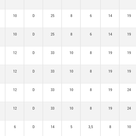
10
D
25
8
6
14
19
10
D
25
8
6
14
19
12
D
33
10
8
19
19
12
D
33
10
8
19
19
12
D
33
10
8
19
24
12
D
33
10
8
19
24
6
D
14
5
3,5
8
10