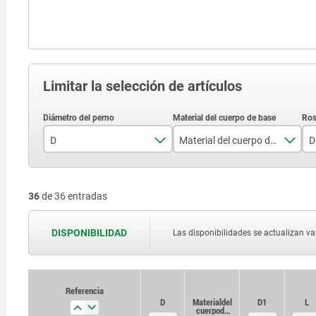
Limitar la selección de artículos
D
Material del cuerpo de base
D
3
acero
36
de 36 entradas
4
acero inoxidable
5
DISPONIBILIDAD
Las disponibilidades se actualizan var
6
8
Referencia
Referencia
D
D
Material del
Material del
D1
D1
L
L
cuerpo de
cuerpo de