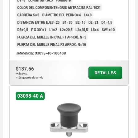
COLOR DEL COMPONENTE=GRIS ANTRACITA RAL 7021
CARRERA S=5
DIÁMETRO DEL PERNO=4
L4=8
DISTANCIA ENTRE EJES=25
B1=35
B2=15
D2=21
D4=4,5
D5=9,5
F X 30°=1
L1=2
L2=20,5
L3=25,5
L5=4
SW1=10
FUERZA DEL MUELLE INICIAL F1 APROX. N=3
FUERZA DEL MUELLE FINAL F2 APROX. N=16
Referencia:
03098-40-100408
$137.56
DETALLES
más IVA.
más gastos de envío
03098-40 A