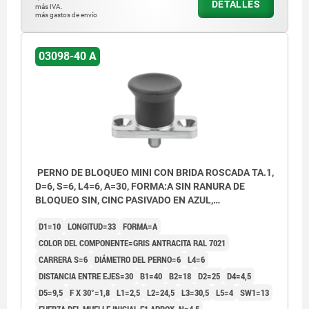
DETALLES
más IVA.
más gastos de envío
03098-40 A
PERNO DE BLOQUEO MINI CON BRIDA ROSCADA TA.1,
D=6, S=6, L4=6, A=30, FORMA:A SIN RANURA DE
BLOQUEO SIN, CINC PASIVADO EN AZUL,
COMP:TERMOPLÁSTICO GRIS ANTRACITA RAL7021
D1=10
LONGITUD=33
FORMA=A
COLOR DEL COMPONENTE=GRIS ANTRACITA RAL 7021
CARRERA S=6
DIÁMETRO DEL PERNO=6
L4=6
DISTANCIA ENTRE EJES=30
B1=40
B2=18
D2=25
D4=4,5
D5=9,5
F X 30°=1,8
L1=2,5
L2=24,5
L3=30,5
L5=4
SW1=13
FUERZA DEL MUELLE INICIAL F1 APROX. N=4,5