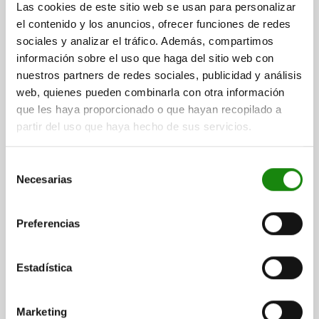
Las cookies de este sitio web se usan para personalizar
COLOR DEL COMPONENTE=GRIS ANTRACITA RAL 7021
el contenido y los anuncios, ofrecer funciones de redes
CARRERA S=6
DIÁMETRO DEL PERNO=6
L4=12
sociales y analizar el tráfico. Además, compartimos
DISTANCIA ENTRE EJES=30
B1=40
B2=18
D2=25
D4=4,5
información sobre el uso que haga del sitio web con
D5=9,5
F X 30°=1,8
L1=2,5
L2=24,5
L3=30,5
L5=4
SW1=13
nuestros partners de redes sociales, publicidad y análisis
FUERZA DEL MUELLE INICIAL F1 APROX. N=4,5
web, quienes pueden combinarla con otra información
FUERZA DEL MUELLE FINAL F2 APROX. N=12,5
que les haya proporcionado o que hayan recopilado a
Referencia:
03098-40-110612
partir del uso que haya hecho de sus servicios.
$153.82
DETALLES
más IVA.
Selección
más gastos de envío
Necesarias
de
consentimiento
03098-40 A
Preferencias
Estadística
Marketing