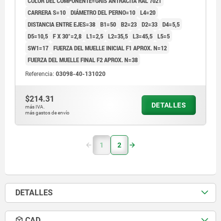
COLOR DEL COMPONENTE=GRIS ANTRACITA RAL 7021
CARRERA S=10
DIÁMETRO DEL PERNO=10
L4=20
DISTANCIA ENTRE EJES=38
B1=50
B2=23
D2=33
D4=5,5
D5=10,5
F X 30°=2,8
L1=2,5
L2=35,5
L3=45,5
L5=5
SW1=17
FUERZA DEL MUELLE INICIAL F1 APROX. N=12
FUERZA DEL MUELLE FINAL F2 APROX. N=38
Referencia:
03098-40-131020
$214.31
DETALLES
más IVA.
más gastos de envío
1
2
DETALLES
CAD