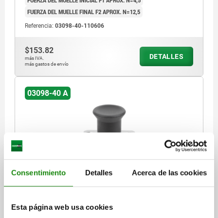
FUERZA DEL MUELLE FINAL F2 APROX. N=12,5
Referencia:
03098-40-110606
$153.82
DETALLES
más IVA.
más gastos de envío
03098-40 A
Consentimiento
Detalles
Acerca de las cookies
PERNO DE BLOQUEO MINI CON BRIDA ROSCADA TA.1,
D=6, S=6, L4=12, A=30, FORMA:A SIN RANURA DE
BLOQUEO SIN, CINC PASIVADO EN AZUL,
COMP:TERMOPLÁSTICO GRIS ANTRACITA RAL7021
Esta página web usa cookies
D1=10
LONGITUD=39
FORMA=A