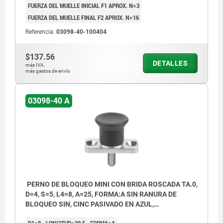
FUERZA DEL MUELLE INICIAL F1 APROX. N=3
FUERZA DEL MUELLE FINAL F2 APROX. N=16
Referencia:
03098-40-100404
$137.56
DETALLES
más IVA.
más gastos de envío
03098-40 A
PERNO DE BLOQUEO MINI CON BRIDA ROSCADA TA.0,
D=4, S=5, L4=8, A=25, FORMA:A SIN RANURA DE
BLOQUEO SIN, CINC PASIVADO EN AZUL,
COMP:TERMOPLÁSTICO GRIS ANTRACITA RAL7021
D1=8
LONGITUD=30,5
FORMA=A