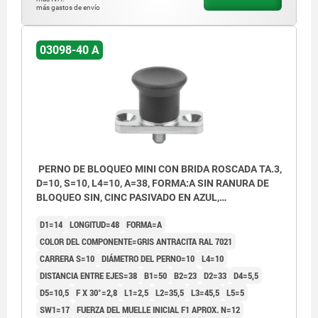
más gastos de envío
03098-40 A
PERNO DE BLOQUEO MINI CON BRIDA ROSCADA TA.3,
D=10, S=10, L4=10, A=38, FORMA:A SIN RANURA DE
BLOQUEO SIN, CINC PASIVADO EN AZUL,
COMP:TERMOPLÁSTICO GRIS ANTRACITA RAL7021
D1=14
LONGITUD=48
FORMA=A
COLOR DEL COMPONENTE=GRIS ANTRACITA RAL 7021
CARRERA S=10
DIÁMETRO DEL PERNO=10
L4=10
DISTANCIA ENTRE EJES=38
B1=50
B2=23
D2=33
D4=5,5
D5=10,5
F X 30°=2,8
L1=2,5
L2=35,5
L3=45,5
L5=5
SW1=17
FUERZA DEL MUELLE INICIAL F1 APROX. N=12