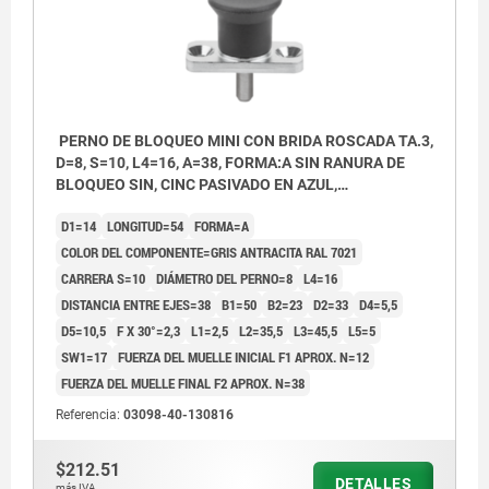
PERNO DE BLOQUEO MINI CON BRIDA ROSCADA TA.3,
D=8, S=10, L4=16, A=38, FORMA:A SIN RANURA DE
BLOQUEO SIN, CINC PASIVADO EN AZUL,
COMP:TERMOPLÁSTICO GRIS ANTRACITA RAL7021
D1=14
LONGITUD=54
FORMA=A
COLOR DEL COMPONENTE=GRIS ANTRACITA RAL 7021
CARRERA S=10
DIÁMETRO DEL PERNO=8
L4=16
DISTANCIA ENTRE EJES=38
B1=50
B2=23
D2=33
D4=5,5
D5=10,5
F X 30°=2,3
L1=2,5
L2=35,5
L3=45,5
L5=5
SW1=17
FUERZA DEL MUELLE INICIAL F1 APROX. N=12
FUERZA DEL MUELLE FINAL F2 APROX. N=38
Referencia:
03098-40-130816
$212.51
DETALLES
más IVA.