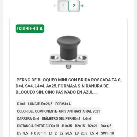
1
2
03098-40 A
PERNO DE BLOQUEO MINI CON BRIDA ROSCADA TA.0,
D=4, S=4, L4=4, A=25, FORMA:A SIN RANURA DE
BLOQUEO SIN, CINC PASIVADO EN AZUL,
COMP:TERMOPLÁSTICO GRIS ANTRACITA RAL7021
D1=8
LONGITUD=26,5
FORMA=A
COLOR DEL COMPONENTE=GRIS ANTRACITA RAL 7021
CARRERA S=4
DIÁMETRO DEL PERNO=4
L4=4
DISTANCIA ENTRE EJES=25
B1=35
B2=15
D2=21
D4=4,5
D5=9,5
F X 30°=1
L1=2
L2=20,5
L3=25,5
L5=4
SW1=10