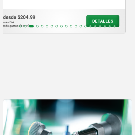
desde
$140.27
DETALLES
más IVA.
más gastos de envío