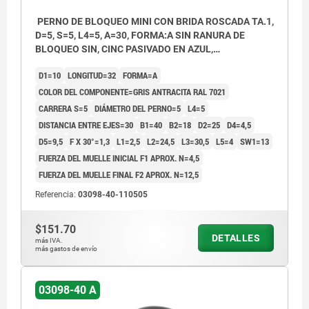
PERNO DE BLOQUEO MINI CON BRIDA ROSCADA TA.1,
D=5, S=5, L4=5, A=30, FORMA:A SIN RANURA DE
BLOQUEO SIN, CINC PASIVADO EN AZUL,
COMP:TERMOPLÁSTICO GRIS ANTRACITA RAL7021
D1=10
LONGITUD=32
FORMA=A
COLOR DEL COMPONENTE=GRIS ANTRACITA RAL 7021
CARRERA S=5
DIÁMETRO DEL PERNO=5
L4=5
DISTANCIA ENTRE EJES=30
B1=40
B2=18
D2=25
D4=4,5
D5=9,5
F X 30°=1,3
L1=2,5
L2=24,5
L3=30,5
L5=4
SW1=13
FUERZA DEL MUELLE INICIAL F1 APROX. N=4,5
FUERZA DEL MUELLE FINAL F2 APROX. N=12,5
Referencia:
03098-40-110505
$151.70
DETALLES
más IVA.
más gastos de envío
03098-40 A