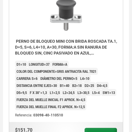
PERNO DE BLOQUEO MINI CON BRIDA ROSCADA TA.1,
D=5, S=6, L4=10, A=30, FORMA:A SIN RANURA DE
BLOQUEO SIN, CINC PASIVADO EN AZUL,
COMP:TERMOPLÁSTICO GRIS ANTRACITA RAL7021
D1=10
LONGITUD=37
FORMA=A
COLOR DEL COMPONENTE=GRIS ANTRACITA RAL 7021
CARRERA S=6
DIÁMETRO DEL PERNO=5
L4=10
DISTANCIA ENTRE EJES=30
B1=40
B2=18
D2=25
D4=4,5
D5=9,5
F X 30°=1,3
L1=2,5
L2=24,5
L3=30,5
L5=4
SW1=13
FUERZA DEL MUELLE INICIAL F1 APROX. N=4,5
FUERZA DEL MUELLE FINAL F2 APROX. N=12,5
Referencia:
03098-40-110510
$151.70