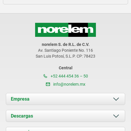
norelem S. de R.L. de C.V.
Av. Santiago Poniente No. 116
San Luis Potosí, S.L.P. CP: 78423
Central
+52 444 454 36 – 50
info@norelem.mx
Empresa
Acerca de nosotros
Descargas
Novedades
Documents