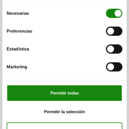
CON RANURA DE BLOQUEO SIN CONTRATUERCA, D=7,
Selección
FORMA:B MIT MITTELSTELLUNG, ACERO NIQUELADO,
Necesarias
de
COMP:POLIAMIDA NEGRO
LONGITUD=44,7
FORMA=B
consentimiento
MODELO DE FORMA=CON POSICIÓN CENTRAL
Preferencias
DIÁMETRO DEL PERNO=7
DIÁMETRO EXTERIOR=12
D2=4,9
D3=32
D4=32
D5=24
D6=12
D7=33
D8=8
D9=4,5
T=6
T1=6-15
L1=34
L2=5,7
L3=39
L4=13
CARRERA S=5
Estadística
FUERZA DE SUJECIÓN N=170
FUERZA DEL MUELLE (N)=9
RESISTENTE A LA TEMPERATURA =80 °C
Marketing
FUERZA DE CIZALLADO KN=1,3
M=M4X6
Referencia:
03096-42-0107
$2,889.31
Permitir todas
DETALLES
más IVA.
más gastos de envío
Permitir la selección
FORMAS