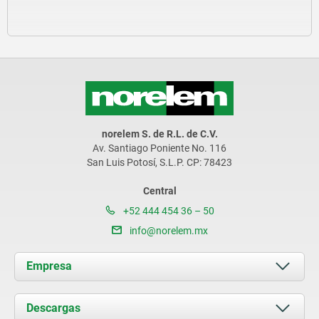
norelem S. de R.L. de C.V.
Av. Santiago Poniente No. 116
San Luis Potosí, S.L.P. CP: 78423
Central
+52 444 454 36 – 50
info@norelem.mx
Empresa
Acerca de nosotros
Descargas