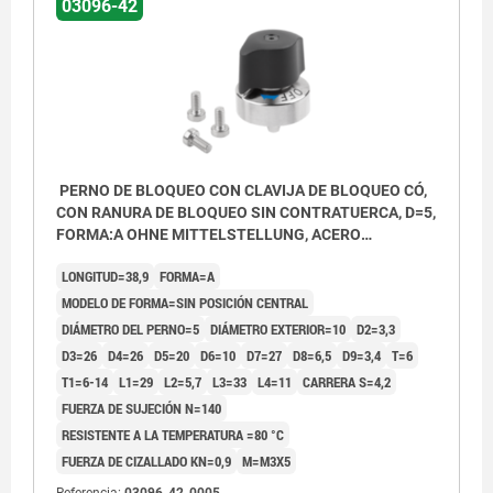
03096-42
PERNO DE BLOQUEO CON CLAVIJA DE BLOQUEO CÓ,
CON RANURA DE BLOQUEO SIN CONTRATUERCA, D=5,
FORMA:A OHNE MITTELSTELLUNG, ACERO
NIQUELADO, COMP:POLIAMIDA NEGRO
LONGITUD=38,9
FORMA=A
MODELO DE FORMA=SIN POSICIÓN CENTRAL
DIÁMETRO DEL PERNO=5
DIÁMETRO EXTERIOR=10
D2=3,3
D3=26
D4=26
D5=20
D6=10
D7=27
D8=6,5
D9=3,4
T=6
T1=6-14
L1=29
L2=5,7
L3=33
L4=11
CARRERA S=4,2
FUERZA DE SUJECIÓN N=140
RESISTENTE A LA TEMPERATURA =80 °C
FUERZA DE CIZALLADO KN=0,9
M=M3X5
Referencia:
03096-42-0005