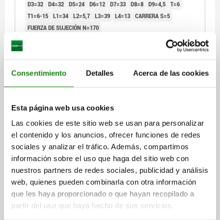
D3=32
D4=32
D5=24
D6=12
D7=33
D8=8
D9=4,5
T=6
T1=6-15
L1=34
L2=5,7
L3=39
L4=13
CARRERA S=5
FUERZA DE SUJECIÓN N=170
RESISTENTE A LA TEMPERATURA =80 °C
FUERZA DE CIZALLADO KN=1,3
M=M4X6
Referencia:
03096-42-0007
Consentimiento
Detalles
Acerca de las cookies
$2,231.92
DETALLES
más IVA.
más gastos de envío
Esta página web usa cookies
Las cookies de este sitio web se usan para personalizar
03096-42
el contenido y los anuncios, ofrecer funciones de redes
sociales y analizar el tráfico. Además, compartimos
información sobre el uso que haga del sitio web con
nuestros partners de redes sociales, publicidad y análisis
web, quienes pueden combinarla con otra información
que les haya proporcionado o que hayan recopilado a
partir del uso que haya hecho de sus servicios.
PERNO DE BLOQUEO CON CLAVIJA DE BLOQUEO CÓ,