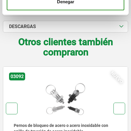
Denegar
DETALLES
DESCARGAS
Otros clientes también
compraron
NUEVO
03092
Pernos de bloqueo de acero o acero inoxidable con