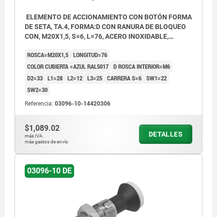
ELEMENTO DE ACCIONAMIENTO CON BOTÓN FORMA
DE SETA, TA.4, FORMA:D CON RANURA DE BLOQUEO
CON, M20X1,5, S=6, L=76, ACERO INOXIDABLE,
COMP:TERMOPLÁSTICO GRIS ANTRACITA RAL7021,
ROSCA=M20X1,5
LONGITUD=76
CUBIERTA:AZUL RAL5017
COLOR CUBIERTA =AZUL RAL5017
D ROSCA INTERIOR=M6
D2=33
L1=28
L2=12
L3=25
CARRERA S=6
SW1=22
SW2=30
Referencia:
03096-10-14420306
$1,089.02
DETALLES
más IVA.
más gastos de envío
03096-10 DE