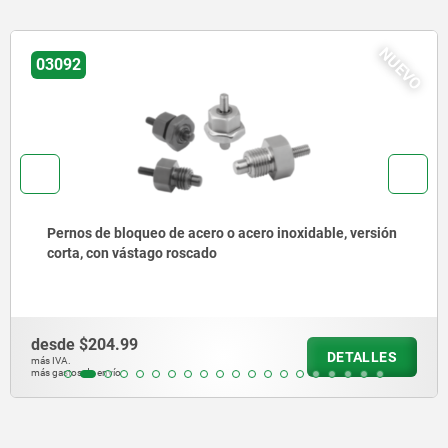
NUEV
03096
Pernos de bloqueo de acero o acero inoxidable sin
collar con anilla de tracción de acero inoxidable
desde
$150.81
DETALLES
más IVA.
más gastos de envío