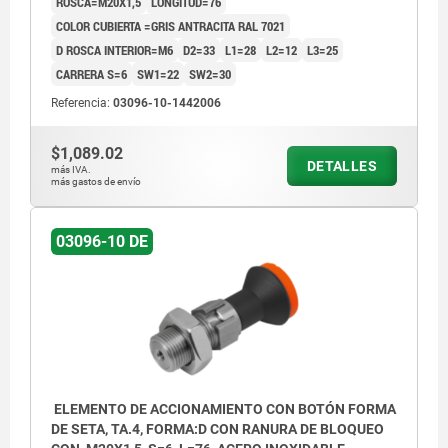
ROSCA=M20X1,5
LONGITUD=76
CUBIERTA:GRIS ATR. RAL7021
COLOR CUBIERTA =GRIS ANTRACITA RAL 7021
D ROSCA INTERIOR=M6
D2=33
L1=28
L2=12
L3=25
CARRERA S=6
SW1=22
SW2=30
Referencia:
03096-10-1442006
$1,089.02
1) Perno de bloqueo
DETALLES
más IVA.
más gastos de envío
2) Cubierta de cable Bowden
3) Cable Bowden
03096-10 DE
4) Tornillo de ajuste
5) Elemento de accionamiento
6) Boquilla roscada
7) Cubierta
ELEMENTO DE ACCIONAMIENTO CON BOTÓN FORMA
Forma D: con ranura de bloqueo, con
DE SETA, TA.4, FORMA:D CON RANURA DE BLOQUEO
contratuerca