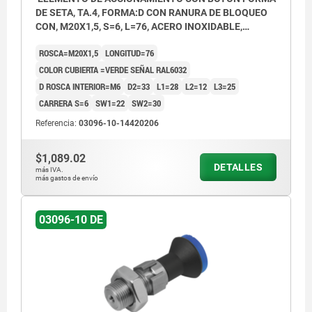
DE SETA, TA.4, FORMA:D CON RANURA DE BLOQUEO
CON, M20X1,5, S=6, L=76, ACERO INOXIDABLE,
COMP:TERMOPLÁSTICO GRIS ANTRACITA RAL7021,
ROSCA=M20X1,5
LONGITUD=76
CUBIERTA:VERDE RAL6032
COLOR CUBIERTA =VERDE SEÑAL RAL6032
D ROSCA INTERIOR=M6
D2=33
L1=28
L2=12
L3=25
CARRERA S=6
SW1=22
SW2=30
Referencia:
03096-10-14420206
$1,089.02
DETALLES
más IVA.
más gastos de envío
03096-10 DE