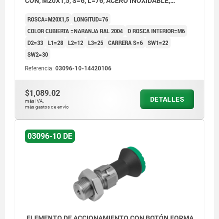
CON, M20X1,5, S=6, L=76, ACERO INOXIDABLE,
COMP:TERMOPLÁSTICO GRIS ANTRACITA RAL7021,
ROSCA=M20X1,5
LONGITUD=76
CUBIERTA:NARANJA RAL 2004
COLOR CUBIERTA =NARANJA RAL 2004
D ROSCA INTERIOR=M6
D2=33
L1=28
L2=12
L3=25
CARRERA S=6
SW1=22
SW2=30
Referencia:
03096-10-14420106
$1,089.02
DETALLES
más IVA.
más gastos de envío
03096-10 DE
ELEMENTO DE ACCIONAMIENTO CON BOTÓN FORMA