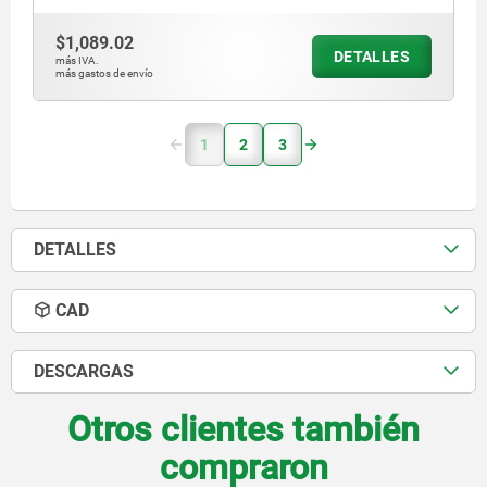
$1,089.02
DETALLES
más IVA.
más gastos de envío
1
2
3
DETALLES
CAD
DESCARGAS
Otros clientes también
compraron