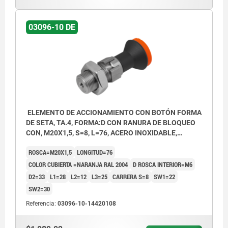
03096-10 DE
ELEMENTO DE ACCIONAMIENTO CON BOTÓN FORMA
DE SETA, TA.4, FORMA:D CON RANURA DE BLOQUEO
CON, M20X1,5, S=8, L=76, ACERO INOXIDABLE,
COMP:TERMOPLÁSTICO GRIS ANTRACITA RAL7021,
ROSCA=M20X1,5
LONGITUD=76
CUBIERTA:NARANJA RAL 2004
COLOR CUBIERTA =NARANJA RAL 2004
D ROSCA INTERIOR=M6
D2=33
L1=28
L2=12
L3=25
CARRERA S=8
SW1=22
SW2=30
Referencia:
03096-10-14420108