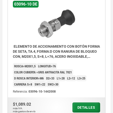
03096-10 DE
ELEMENTO DE ACCIONAMIENTO CON BOTÓN FORMA
DE SETA, TA.4, FORMA:D CON RANURA DE BLOQUEO
CON, M20X1,5, S=8, L=76, ACERO INOXIDABLE,
COMP:TERMOPLÁSTICO GRIS ANTRACITA RAL7021,
ROSCA=M20X1,5
LONGITUD=76
CUBIERTA:GRIS ATR. RAL7021
COLOR CUBIERTA =GRIS ANTRACITA RAL 7021
D ROSCA INTERIOR=M6
D2=33
L1=28
L2=12
L3=25
CARRERA S=8
SW1=22
SW2=30
Referencia:
03096-10-1442008
$1,089.02
DETALLES
más IVA.
más gastos de envío