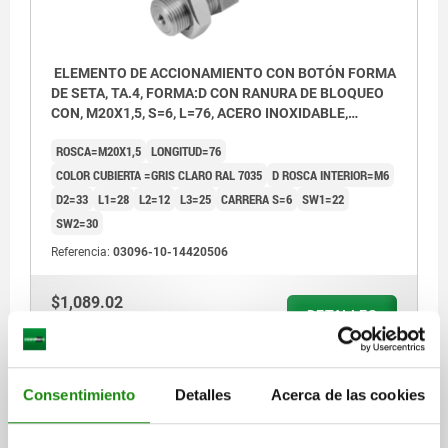
ELEMENTO DE ACCIONAMIENTO CON BOTÓN FORMA
DE SETA, TA.4, FORMA:D CON RANURA DE BLOQUEO
CON, M20X1,5, S=6, L=76, ACERO INOXIDABLE,
COMP:TERMOPLÁSTICO GRIS ANTRACITA RAL7021,
ROSCA=M20X1,5
LONGITUD=76
CUBIERTA:GRIS RAL7035
COLOR CUBIERTA =GRIS CLARO RAL 7035
D ROSCA INTERIOR=M6
D2=33
L1=28
L2=12
L3=25
CARRERA S=6
SW1=22
SW2=30
Referencia:
03096-10-14420506
$1,089.02
DETALLES
más IVA.
más gastos de envío
03096-10 DE
Consentimiento
Detalles
Acerca de las cookies