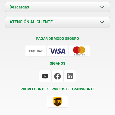
Acerca de nosotros
Descargas
Novedades
Documents
ATENCIÓN AL CLIENTE
Contacto
Condiciones de entrega
PAGAR DE MODO SEGURO
Certificación
SÍGANOS
PROVEEDOR DE SERVICIOS DE TRANSPORTE