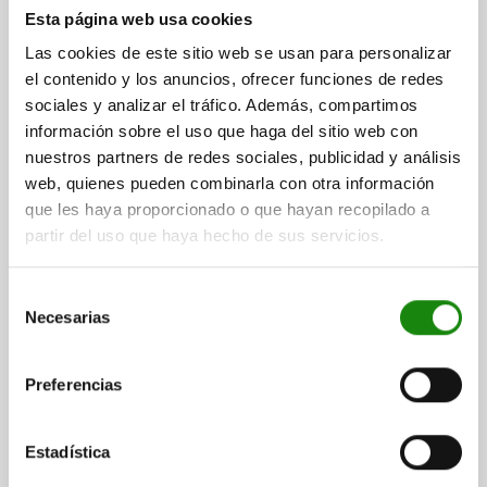
Esta página web usa cookies
Las cookies de este sitio web se usan para personalizar
el contenido y los anuncios, ofrecer funciones de redes
sociales y analizar el tráfico. Además, compartimos
ELEMENTO DE ACCIONAMIENTO CON BOTÓN FORMA
información sobre el uso que haga del sitio web con
DE SETA, TA.4, FORMA:D CON RANURA DE BLOQUEO
nuestros partners de redes sociales, publicidad y análisis
CON, M20X1,5, S=6, L=76, ACERO INOXIDABLE,
web, quienes pueden combinarla con otra información
COMP:TERMOPLÁSTICO GRIS ANTRACITA RAL7021,
ROSCA=M20X1,5
LONGITUD=76
CUBIERTA:ROJO RAL3020
que les haya proporcionado o que hayan recopilado a
COLOR CUBIERTA =ROJO TRÁFICO RAL 3020
partir del uso que haya hecho de sus servicios.
D ROSCA INTERIOR=M6
D2=33
L1=28
L2=12
L3=25
CARRERA S=6
SW1=22
SW2=30
Selección
Referencia:
03096-10-14420606
Necesarias
de
consentimiento
$1,089.02
DETALLES
Preferencias
más IVA.
más gastos de envío
Estadística
03096-10 DE