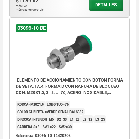
$1,089.02
DETALLES
más IVA.
más gastos de envío
03096-10 DE
ELEMENTO DE ACCIONAMIENTO CON BOTÓN FORMA
DE SETA, TA.4, FORMA:D CON RANURA DE BLOQUEO
CON, M20X1,5, S=8, L=76, ACERO INOXIDABLE,
COMP:TERMOPLÁSTICO GRIS ANTRACITA RAL7021,
ROSCA=M20X1,5
LONGITUD=76
CUBIERTA:VERDE RAL6032
COLOR CUBIERTA =VERDE SEÑAL RAL6032
D ROSCA INTERIOR=M6
D2=33
L1=28
L2=12
L3=25
CARRERA S=8
SW1=22
SW2=30
Referencia:
03096-10-14420208