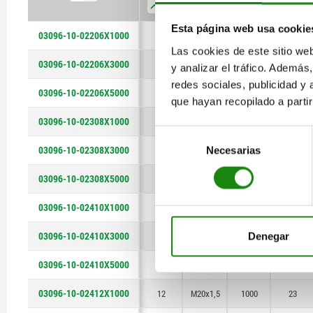
Esta página web usa cookie
03096-10-02206X1000
6
M12x1,5
1000
14
Las cookies de este sitio we
03096-10-02206X3000
6
M12x1,5
3000
14
y analizar el tráfico. Ademá
redes sociales, publicidad y
03096-10-02206X5000
6
M12x1,5
5000
14
que hayan recopilado a parti
03096-10-02308X1000
8
M16x1,5
1000
19
Selección
03096-10-02308X3000
Necesarias
8
M16x1,5
3000
19
de
consentimiento
03096-10-02308X5000
8
M16x1,5
5000
19
03096-10-02410X1000
10
M20x1,5
1000
23
03096-10-02410X3000
Denegar
10
M20x1,5
3000
23
03096-10-02410X5000
10
M20x1,5
5000
23
03096-10-02412X1000
12
M20x1,5
1000
23