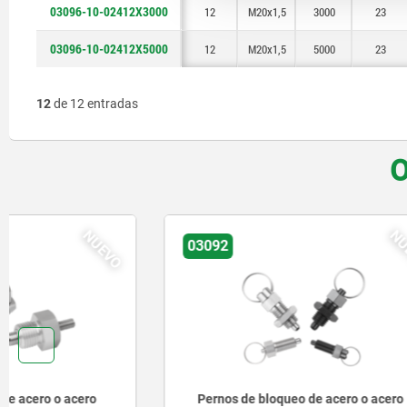
03096-10-02412X3000
12
M20x1,5
3000
23
03096-10-02412X5000
12
M20x1,5
5000
23
12
de 12 entradas
O
NUEVO
03092
95033 inc
Pernos de bloqueo de acero o acero
Ruedas fij