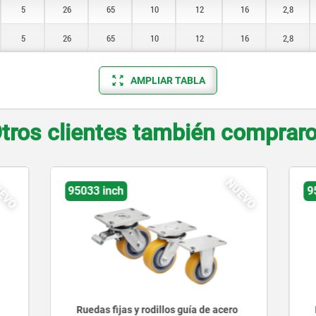
5
26
65
10
12
16
2,8
5
26
65
10
12
16
2,8
AMPLIAR TABLA
tros clientes también comprar
NUEVO
h
95042 inch
as y rodillos guía de acero
Ruedas fijas y rodillos guí