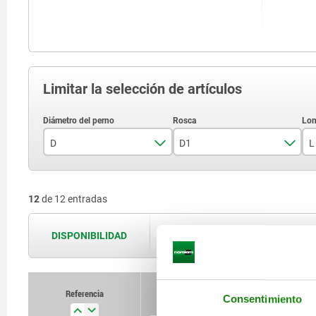
Limitar la selección de artículos
D
D1
L
6
M12x1,5
12
de 12 entradas
8
M16x1,5
10
M20x1,5
DISPONIBILIDAD
Las disponibilidades se actualizan var
12
Referencia
Consentimiento
D
D1
L
D2