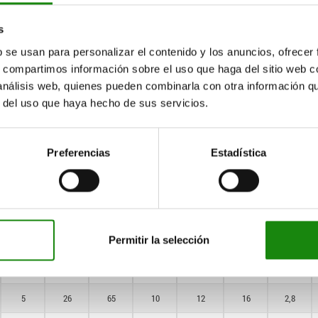
s
5
18
49
10
6
10
1,8
b se usan para personalizar el contenido y los anuncios, ofrecer
5
18
49
10
6
10
1,8
s, compartimos información sobre el uso que haga del sitio web 
 análisis web, quienes pueden combinarla con otra información q
5
18
49
10
6
10
1,8
r del uso que haya hecho de sus servicios.
5
23
59
10
8
13
2,3
Preferencias
Estadística
5
23
59
10
8
13
2,3
5
23
59
10
8
13
2,3
5
24
65
10
10
16
2,8
Permitir la selección
5
24
65
10
10
16
2,8
5
24
65
10
10
16
2,8
5
26
65
10
12
16
2,8