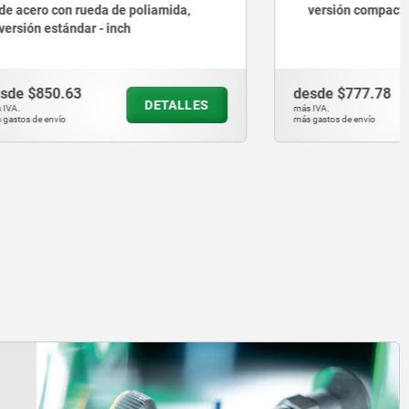
amida,
versión compacta - inch
desde
$777.78
ETALLES
DETALLES
más IVA.
más gastos de envío