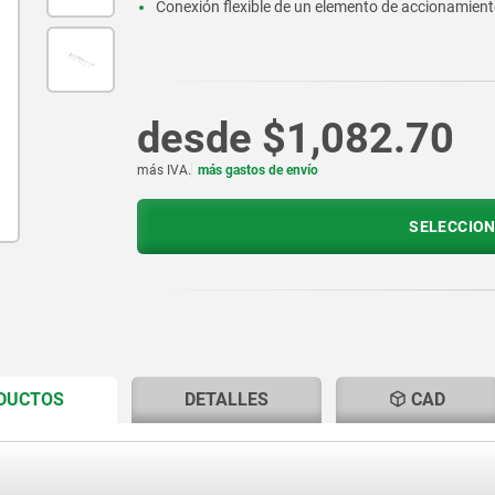
Conexión flexible de un elemento de accionamien
desde
$1,082.70
más IVA.
más gastos de envío
SELECCION
CURRENT
CURRENT
ODUCTOS
DETALLES
CAD
TAB:
TAB: