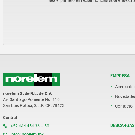
Sea el primero en recibir noticias sobre nuestr
EMPRESA
Acerca de
norelem S. de R.L. de C.V.
Novedade
Av. Santiago Poniente No. 116
San Luis Potosí, S.L.P. CP: 78423
Contacto
Central
DESCARGAS
+52 444 454 36 – 50
info@norelem.mx