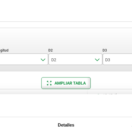
D2
D3
1000
14
5
AMPLIAR TABLA
3000
19
5000
23
15-17 días
ias veces al día a intervalos regulares.
17+ días
Detalles
D3
L1
L2
L3
Carrera S
SW
F x 30°