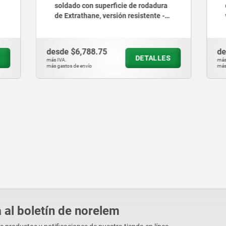
on superficie de rodadura
de acero con rueda de poli
ane, versión resistente -
versión estándar - inch
788.75
desde
$850.63
DETALLES
D
más IVA.
vío
más gastos de envío
 al boletín de norelem