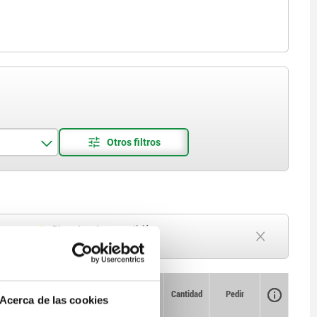
Plazo de entrega a petición
Actualmente agotado
Disponibilidad
CAD
Cantidad
Pedir
Acerca de las cookies
Fuerza
Fuerza
Precio
del
del