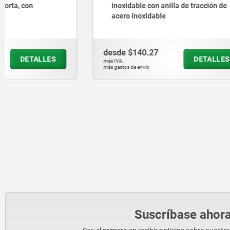
inoxidable con anilla de tracción de
soldado c
acero inoxidable
de Extrath
inch
desde
$140.27
desde
$6,
DETALLES
más IVA.
más IVA.
más gastos de envío
más gastos de en
Suscríbase ahora