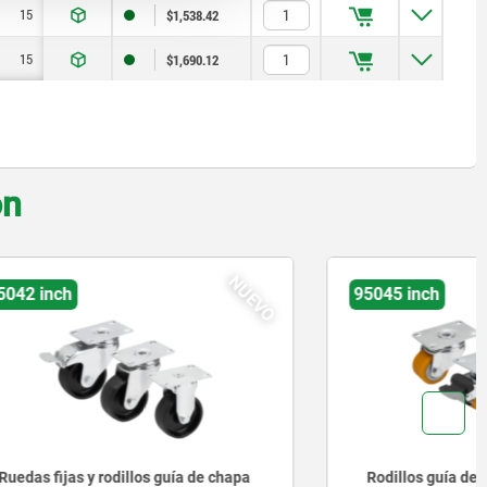
15
39
$1,538.42
15
39
$1,690.12
on
NUEVO
NUEVO
95045 inch
a de chapa
Rodillos guía de chapa de acero