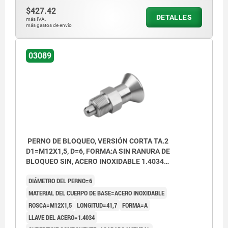
$427.42
DETALLES
más IVA.
más gastos de envío
03089
PERNO DE BLOQUEO, VERSIÓN CORTA TA.2
D1=M12X1,5, D=6, FORMA:A SIN RANURA DE
BLOQUEO SIN, ACERO INOXIDABLE 1.4034
ENDURECIDO, COMP:ACERO INOXIDABLE 1.4305
DIÁMETRO DEL PERNO=6
ACABADO NATURAL
MATERIAL DEL CUERPO DE BASE=ACERO INOXIDABLE
ROSCA=M12X1,5
LONGITUD=41,7
FORMA=A
LLAVE DEL ACERO=1.4034