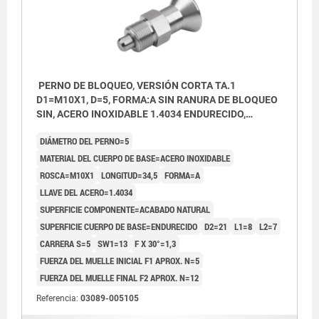
PERNO DE BLOQUEO, VERSIÓN CORTA TA.1
D1=M10X1, D=5, FORMA:A SIN RANURA DE BLOQUEO
SIN, ACERO INOXIDABLE 1.4034 ENDURECIDO,
COMP:ACERO INOXIDABLE 1.4305 ACABADO
DIÁMETRO DEL PERNO=5
NATURAL
MATERIAL DEL CUERPO DE BASE=ACERO INOXIDABLE
ROSCA=M10X1
LONGITUD=34,5
FORMA=A
LLAVE DEL ACERO=1.4034
SUPERFICIE COMPONENTE=ACABADO NATURAL
SUPERFICIE CUERPO DE BASE=ENDURECIDO
D2=21
L1=8
L2=7
CARRERA S=5
SW1=13
F X 30°=1,3
FUERZA DEL MUELLE INICIAL F1 APROX. N=5
FUERZA DEL MUELLE FINAL F2 APROX. N=12
Referencia:
03089-005105