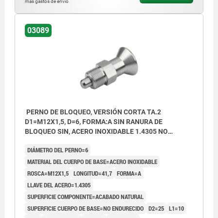
más gastos de envío
03089
PERNO DE BLOQUEO, VERSIÓN CORTA TA.2
D1=M12X1,5, D=6, FORMA:A SIN RANURA DE
BLOQUEO SIN, ACERO INOXIDABLE 1.4305 NO
ENDURECIDO, COMP:ACERO INOXIDABLE 1.4305
DIÁMETRO DEL PERNO=6
ACABADO NATURAL
MATERIAL DEL CUERPO DE BASE=ACERO INOXIDABLE
ROSCA=M12X1,5
LONGITUD=41,7
FORMA=A
LLAVE DEL ACERO=1.4305
SUPERFICIE COMPONENTE=ACABADO NATURAL
SUPERFICIE CUERPO DE BASE=NO ENDURECIDO
D2=25
L1=10