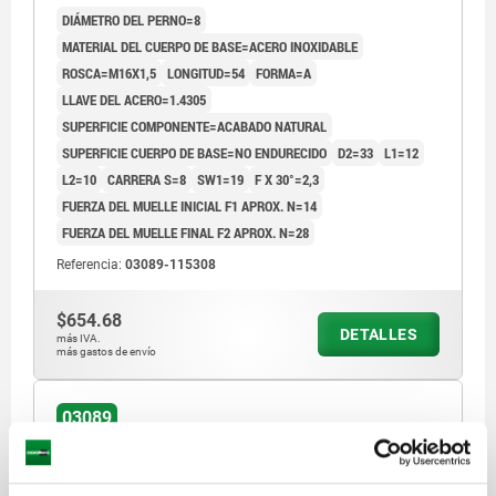
DIÁMETRO DEL PERNO=8
ACABADO NATURAL
MATERIAL DEL CUERPO DE BASE=ACERO INOXIDABLE
ROSCA=M16X1,5
LONGITUD=54
FORMA=A
LLAVE DEL ACERO=1.4305
SUPERFICIE COMPONENTE=ACABADO NATURAL
SUPERFICIE CUERPO DE BASE=NO ENDURECIDO
D2=33
L1=12
L2=10
CARRERA S=8
SW1=19
F X 30°=2,3
FUERZA DEL MUELLE INICIAL F1 APROX. N=14
FUERZA DEL MUELLE FINAL F2 APROX. N=28
Referencia:
03089-115308
$654.68
DETALLES
más IVA.
más gastos de envío
03089