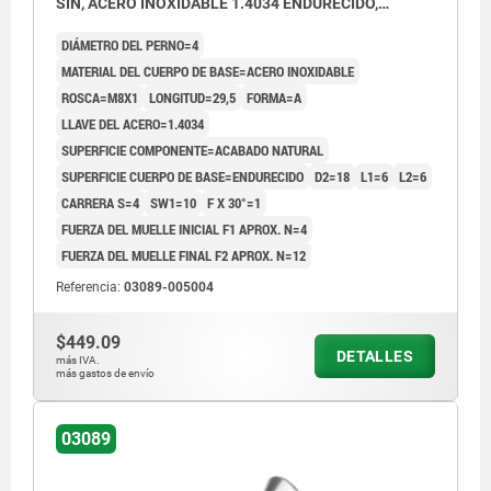
SIN, ACERO INOXIDABLE 1.4034 ENDURECIDO,
COMP:ACERO INOXIDABLE 1.4305 ACABADO
DIÁMETRO DEL PERNO=4
NATURAL
MATERIAL DEL CUERPO DE BASE=ACERO INOXIDABLE
ROSCA=M8X1
LONGITUD=29,5
FORMA=A
LLAVE DEL ACERO=1.4034
SUPERFICIE COMPONENTE=ACABADO NATURAL
SUPERFICIE CUERPO DE BASE=ENDURECIDO
D2=18
L1=6
L2=6
CARRERA S=4
SW1=10
F X 30°=1
FUERZA DEL MUELLE INICIAL F1 APROX. N=4
FUERZA DEL MUELLE FINAL F2 APROX. N=12
Referencia:
03089-005004
$449.09
DETALLES
más IVA.
más gastos de envío
03089