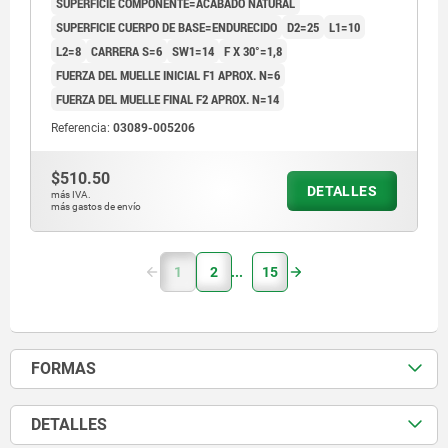
SUPERFICIE COMPONENTE=ACABADO NATURAL
SUPERFICIE CUERPO DE BASE=ENDURECIDO
D2=25
L1=10
L2=8
CARRERA S=6
SW1=14
F X 30°=1,8
FUERZA DEL MUELLE INICIAL F1 APROX. N=6
FUERZA DEL MUELLE FINAL F2 APROX. N=14
Referencia:
03089-005206
$510.50
DETALLES
más IVA.
más gastos de envío
1
2
15
FORMAS
DETALLES