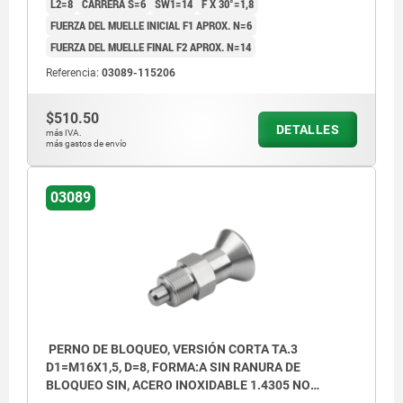
L2=8
CARRERA S=6
SW1=14
F X 30°=1,8
FUERZA DEL MUELLE INICIAL F1 APROX. N=6
FUERZA DEL MUELLE FINAL F2 APROX. N=14
Referencia:
03089-115206
$510.50
DETALLES
más IVA.
más gastos de envío
03089
PERNO DE BLOQUEO, VERSIÓN CORTA TA.3
D1=M16X1,5, D=8, FORMA:A SIN RANURA DE
BLOQUEO SIN, ACERO INOXIDABLE 1.4305 NO
ENDURECIDO, COMP:ACERO INOXIDABLE 1.4305