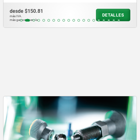
desde
$140.27
DETALLES
más IVA.
más gastos de envío