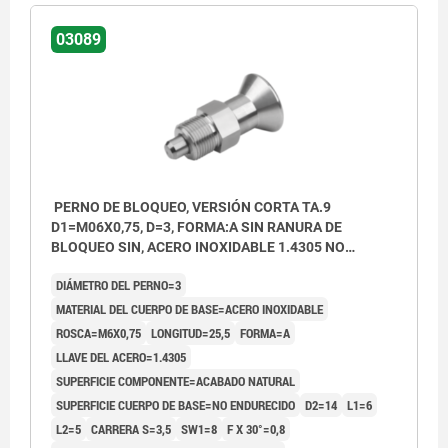
03089
PERNO DE BLOQUEO, VERSIÓN CORTA TA.9
D1=M06X0,75, D=3, FORMA:A SIN RANURA DE
BLOQUEO SIN, ACERO INOXIDABLE 1.4305 NO
ENDURECIDO, COMP:ACERO INOXIDABLE 1.4305
DIÁMETRO DEL PERNO=3
ACABADO NATURAL
MATERIAL DEL CUERPO DE BASE=ACERO INOXIDABLE
ROSCA=M6X0,75
LONGITUD=25,5
FORMA=A
LLAVE DEL ACERO=1.4305
SUPERFICIE COMPONENTE=ACABADO NATURAL
SUPERFICIE CUERPO DE BASE=NO ENDURECIDO
D2=14
L1=6
L2=5
CARRERA S=3,5
SW1=8
F X 30°=0,8
Forma A: sin ranura de bloqueo, sin