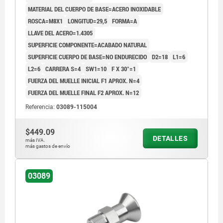
MATERIAL DEL CUERPO DE BASE=ACERO INOXIDABLE
ROSCA=M8X1
LONGITUD=29,5
FORMA=A
LLAVE DEL ACERO=1.4305
SUPERFICIE COMPONENTE=ACABADO NATURAL
SUPERFICIE CUERPO DE BASE=NO ENDURECIDO
D2=18
L1=6
L2=6
CARRERA S=4
SW1=10
F X 30°=1
FUERZA DEL MUELLE INICIAL F1 APROX. N=4
FUERZA DEL MUELLE FINAL F2 APROX. N=12
Referencia:
03089-115004
$449.09
DETALLES
más IVA.
más gastos de envío
03089