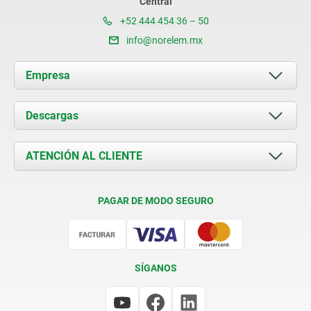
Central
+52 444 454 36 – 50
info@norelem.mx
Empresa
Acerca de nosotros
Descargas
Novedades
Documents
ATENCIÓN AL CLIENTE
Contacto
Condiciones de entrega
PAGAR DE MODO SEGURO
Certificación
SÍGANOS