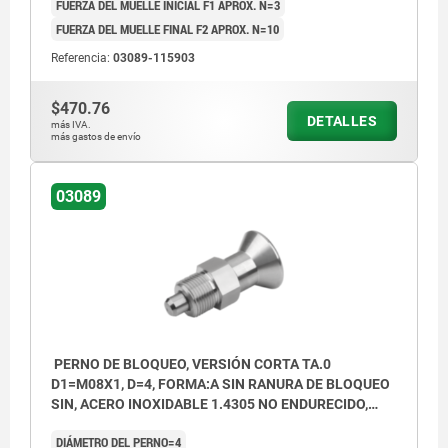
FUERZA DEL MUELLE INICIAL F1 APROX. N=3
contratuerca
FUERZA DEL MUELLE FINAL F2 APROX. N=10
Forma B: sin ranura de bloqueo, con
Referencia:
03089-115903
contratuerca
$470.76
Forma C: con ranura de bloqueo, sin
DETALLES
más IVA.
más gastos de envío
contratuerca
Forma D: con ranura de bloqueo, con
03089
contratuerca
PERNO DE BLOQUEO, VERSIÓN CORTA TA.0
D1=M08X1, D=4, FORMA:A SIN RANURA DE BLOQUEO
SIN, ACERO INOXIDABLE 1.4305 NO ENDURECIDO,
COMP:ACERO INOXIDABLE 1.4305 ACABADO
DIÁMETRO DEL PERNO=4
NATURAL