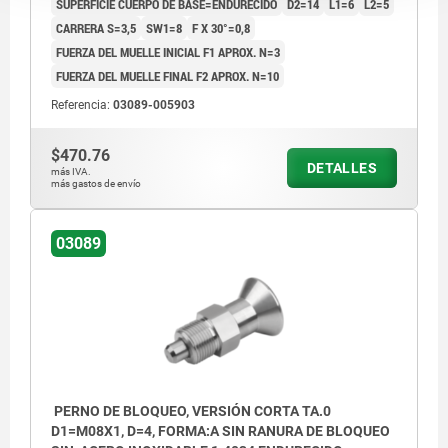
SUPERFICIE CUERPO DE BASE=ENDURECIDO
D2=14
L1=6
L2=5
CARRERA S=3,5
SW1=8
F X 30°=0,8
FUERZA DEL MUELLE INICIAL F1 APROX. N=3
FUERZA DEL MUELLE FINAL F2 APROX. N=10
Referencia:
03089-005903
$470.76
DETALLES
más IVA.
más gastos de envío
03089
PERNO DE BLOQUEO, VERSIÓN CORTA TA.0
D1=M08X1, D=4, FORMA:A SIN RANURA DE BLOQUEO