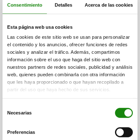
Consentimiento
Detalles
Acerca de las cookies
Esta página web usa cookies
PERNO DE BLOQUEO, VERSIÓN CORTA TA.4
D1=M20X1,5, D=10, FORMA:A SIN RANURA DE
Las cookies de este sitio web se usan para personalizar
BLOQUEO SIN, ACERO INOXIDABLE 1.4305 NO
el contenido y los anuncios, ofrecer funciones de redes
ENDURECIDO, COMP:ACERO INOXIDABLE 1.4305
sociales y analizar el tráfico. Además, compartimos
DIÁMETRO DEL PERNO=10
ACABADO NATURAL
información sobre el uso que haga del sitio web con
MATERIAL DEL CUERPO DE BASE=ACERO INOXIDABLE
nuestros partners de redes sociales, publicidad y análisis
ROSCA=M20X1,5
LONGITUD=61
FORMA=A
web, quienes pueden combinarla con otra información
LLAVE DEL ACERO=1.4305
que les haya proporcionado o que hayan recopilado a
SUPERFICIE COMPONENTE=ACABADO NATURAL
partir del uso que haya hecho de sus servicios.
SUPERFICIE CUERPO DE BASE=NO ENDURECIDO
D2=33
L1=15
L2=12
CARRERA S=10
SW1=22
F X 30°=2,8
Selección
FUERZA DEL MUELLE INICIAL F1 APROX. N=15
Necesarias
de
FUERZA DEL MUELLE FINAL F2 APROX. N=32
consentimiento
Referencia:
03089-115410
Preferencias
$962.00