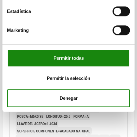
DETALLES
más IVA.
más gastos de envío
Estadística
03089
Marketing
Permitir todas
PERNO DE BLOQUEO, VERSIÓN CORTA TA.9
Permitir la selección
D1=M06X0,75, D=3, FORMA:A SIN RANURA DE
BLOQUEO SIN, ACERO INOXIDABLE 1.4034
ENDURECIDO, COMP:ACERO INOXIDABLE 1.4305
Denegar
DIÁMETRO DEL PERNO=3
ACABADO NATURAL
MATERIAL DEL CUERPO DE BASE=ACERO INOXIDABLE
ROSCA=M6X0,75
LONGITUD=25,5
FORMA=A
LLAVE DEL ACERO=1.4034
SUPERFICIE COMPONENTE=ACABADO NATURAL