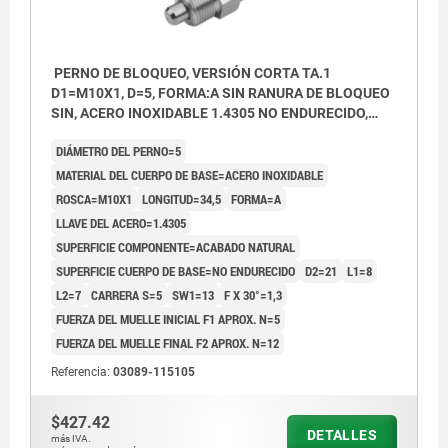
PERNO DE BLOQUEO, VERSIÓN CORTA TA.1
D1=M10X1, D=5, FORMA:A SIN RANURA DE BLOQUEO
SIN, ACERO INOXIDABLE 1.4305 NO ENDURECIDO,
COMP:ACERO INOXIDABLE 1.4305 ACABADO
DIÁMETRO DEL PERNO=5
NATURAL
MATERIAL DEL CUERPO DE BASE=ACERO INOXIDABLE
ROSCA=M10X1
LONGITUD=34,5
FORMA=A
LLAVE DEL ACERO=1.4305
SUPERFICIE COMPONENTE=ACABADO NATURAL
SUPERFICIE CUERPO DE BASE=NO ENDURECIDO
D2=21
L1=8
L2=7
CARRERA S=5
SW1=13
F X 30°=1,3
FUERZA DEL MUELLE INICIAL F1 APROX. N=5
FUERZA DEL MUELLE FINAL F2 APROX. N=12
Referencia:
03089-115105
$427.42
DETALLES
más IVA.