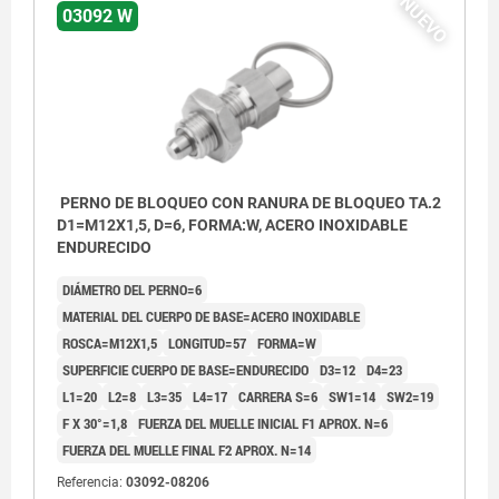
NUEVO
03092 W
PERNO DE BLOQUEO CON RANURA DE BLOQUEO TA.2
D1=M12X1,5, D=6, FORMA:W, ACERO INOXIDABLE
ENDURECIDO
DIÁMETRO DEL PERNO=6
MATERIAL DEL CUERPO DE BASE=ACERO INOXIDABLE
ROSCA=M12X1,5
LONGITUD=57
FORMA=W
SUPERFICIE CUERPO DE BASE=ENDURECIDO
D3=12
D4=23
L1=20
L2=8
L3=35
L4=17
CARRERA S=6
SW1=14
SW2=19
F X 30°=1,8
FUERZA DEL MUELLE INICIAL F1 APROX. N=6
FUERZA DEL MUELLE FINAL F2 APROX. N=14
Referencia:
03092-08206