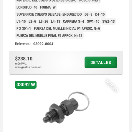
LONGITUD=40
FORMA=W
SUPERFICIE CUERPO DE BASE=ENDURECIDO
D3=8
D4=15
L1=15
L2=6
L3=26
L4=13
CARRERA S=4
SW1=10
SW2=13
F X 30°=1
FUERZA DEL MUELLE INICIAL F1 APROX. N=6
FUERZA DEL MUELLE FINAL F2 APROX. N=12
Referencia:
03092-8004
$238.10
DETALLES
más IVA.
más gastos de envío
NUEVO
03092 W