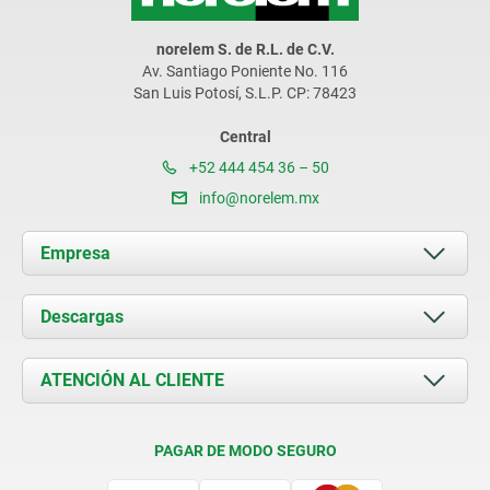
norelem S. de R.L. de C.V.
Av. Santiago Poniente No. 116
San Luis Potosí, S.L.P. CP: 78423
Central
+52 444 454 36 – 50
info@norelem.mx
Empresa
Acerca de nosotros
Descargas
Novedades
Documents
ATENCIÓN AL CLIENTE
Contacto
Condiciones de entrega
PAGAR DE MODO SEGURO
Certificación