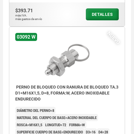
$393.71
DETALLES
más IVA.
más gastos de envío
NUEVO
03092 W
PERNO DE BLOQUEO CON RANURA DE BLOQUEO TA.3
D1=M16X1,5, D=8, FORMA:W, ACERO INOXIDABLE
ENDURECIDO
DIÁMETRO DEL PERNO=8
MATERIAL DEL CUERPO DE BASE=ACERO INOXIDABLE
ROSCA=M16X1,5
LONGITUD=72
FORMA=W
SUPERFICIE CUERPO DE BASE=ENDURECIDO
D3=16
D4=28