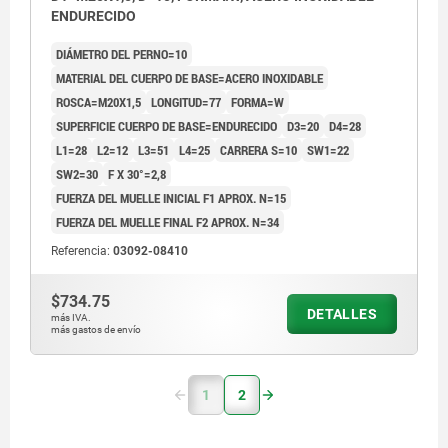
ENDURECIDO
DIÁMETRO DEL PERNO=10
MATERIAL DEL CUERPO DE BASE=ACERO INOXIDABLE
ROSCA=M20X1,5
LONGITUD=77
FORMA=W
SUPERFICIE CUERPO DE BASE=ENDURECIDO
D3=20
D4=28
L1=28
L2=12
L3=51
L4=25
CARRERA S=10
SW1=22
SW2=30
F X 30°=2,8
FUERZA DEL MUELLE INICIAL F1 APROX. N=15
FUERZA DEL MUELLE FINAL F2 APROX. N=34
Referencia:
03092-08410
$734.75
DETALLES
más IVA.
más gastos de envío
1
2