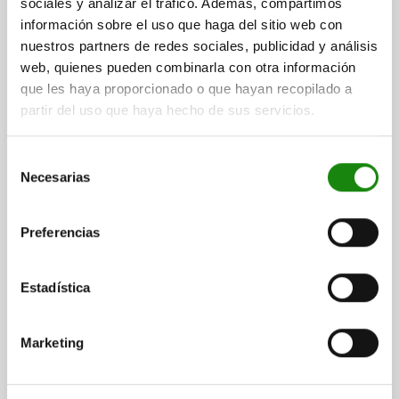
sociales y analizar el tráfico. Además, compartimos
ENDURECIDO
información sobre el uso que haga del sitio web con
DIÁMETRO DEL PERNO=4
nuestros partners de redes sociales, publicidad y análisis
MATERIAL DEL CUERPO DE BASE=ACERO INOXIDABLE
web, quienes pueden combinarla con otra información
ROSCA=M8X1
LONGITUD=40
FORMA=W
que les haya proporcionado o que hayan recopilado a
SUPERFICIE CUERPO DE BASE=ENDURECIDO
D3=8
D4=15
partir del uso que haya hecho de sus servicios.
L1=15
L2=6
L3=26
L4=13
CARRERA S=4
SW1=10
SW2=13
F X 30°=1
FUERZA DEL MUELLE INICIAL F1 APROX. N=6
Selección
FUERZA DEL MUELLE FINAL F2 APROX. N=12
Necesarias
de
Referencia:
03092-08004
consentimiento
Preferencias
$351.88
DETALLES
más IVA.
más gastos de envío
Estadística
NUEVO
03092 W
Marketing