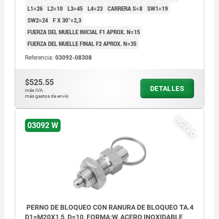
L1=26
L2=10
L3=45
L4=23
CARRERA S=8
SW1=19
SW2=24
F X 30°=2,3
FUERZA DEL MUELLE INICIAL F1 APROX. N=15
FUERZA DEL MUELLE FINAL F2 APROX. N=35
Referencia:
03092-08308
$525.55
DETALLES
más IVA.
más gastos de envío
NUEVO
03092 W
PERNO DE BLOQUEO CON RANURA DE BLOQUEO TA.4
D1=M20X1,5, D=10, FORMA:W, ACERO INOXIDABLE