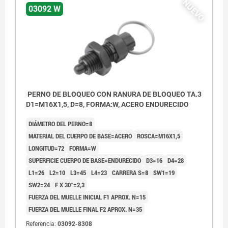
NUEVO
03092 W
PERNO DE BLOQUEO CON RANURA DE BLOQUEO TA.3
D1=M16X1,5, D=8, FORMA:W, ACERO ENDURECIDO
DIÁMETRO DEL PERNO=8
MATERIAL DEL CUERPO DE BASE=ACERO
ROSCA=M16X1,5
LONGITUD=72
FORMA=W
SUPERFICIE CUERPO DE BASE=ENDURECIDO
D3=16
D4=28
L1=26
L2=10
L3=45
L4=23
CARRERA S=8
SW1=19
SW2=24
F X 30°=2,3
FUERZA DEL MUELLE INICIAL F1 APROX. N=15
FUERZA DEL MUELLE FINAL F2 APROX. N=35
Referencia:
03092-8308