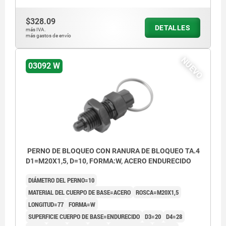
$328.09
DETALLES
más IVA.
más gastos de envío
NUEVO
03092 W
PERNO DE BLOQUEO CON RANURA DE BLOQUEO TA.4
D1=M20X1,5, D=10, FORMA:W, ACERO ENDURECIDO
DIÁMETRO DEL PERNO=10
MATERIAL DEL CUERPO DE BASE=ACERO
ROSCA=M20X1,5
LONGITUD=77
FORMA=W
SUPERFICIE CUERPO DE BASE=ENDURECIDO
D3=20
D4=28