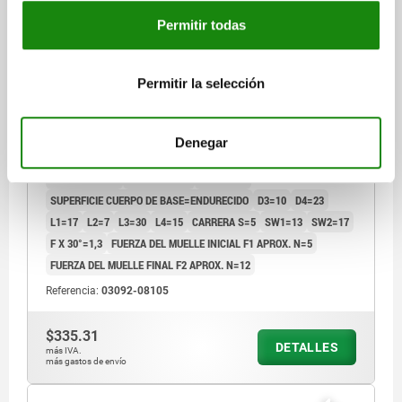
Permitir todas
PERNO DE BLOQUEO CON RANURA DE BLOQUEO TA.1
Permitir la selección
D1=M10X1, D=5, FORMA:W, ACERO INOXIDABLE
ENDURECIDO
DIÁMETRO DEL PERNO=5
Denegar
MATERIAL DEL CUERPO DE BASE=ACERO INOXIDABLE
ROSCA=M10X1
LONGITUD=52
FORMA=W
SUPERFICIE CUERPO DE BASE=ENDURECIDO
D3=10
D4=23
L1=17
L2=7
L3=30
L4=15
CARRERA S=5
SW1=13
SW2=17
F X 30°=1,3
FUERZA DEL MUELLE INICIAL F1 APROX. N=5
FUERZA DEL MUELLE FINAL F2 APROX. N=12
Referencia:
03092-08105
$335.31
DETALLES
más IVA.
más gastos de envío