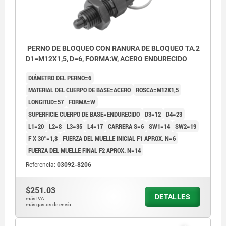
PERNO DE BLOQUEO CON RANURA DE BLOQUEO TA.2
D1=M12X1,5, D=6, FORMA:W, ACERO ENDURECIDO
DIÁMETRO DEL PERNO=6
MATERIAL DEL CUERPO DE BASE=ACERO
ROSCA=M12X1,5
LONGITUD=57
FORMA=W
SUPERFICIE CUERPO DE BASE=ENDURECIDO
D3=12
D4=23
L1=20
L2=8
L3=35
L4=17
CARRERA S=6
SW1=14
SW2=19
F X 30°=1,8
FUERZA DEL MUELLE INICIAL F1 APROX. N=6
FUERZA DEL MUELLE FINAL F2 APROX. N=14
Referencia:
03092-8206
$251.03
DETALLES
más IVA.
más gastos de envío