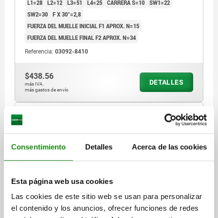
L1=28
L2=12
L3=51
L4=25
CARRERA S=10
SW1=22
SW2=30
F X 30°=2,8
FUERZA DEL MUELLE INICIAL F1 APROX. N=15
FUERZA DEL MUELLE FINAL F2 APROX. N=34
Referencia:
03092-8410
$438.56
DETALLES
más IVA.
más gastos de envío
NUEVO
03092 W
Consentimiento
Detalles
Acerca de las cookies
Esta página web usa cookies
Las cookies de este sitio web se usan para personalizar
PERNO DE BLOQUEO CON RANURA DE BLOQUEO TA.0
el contenido y los anuncios, ofrecer funciones de redes
D1=M08X1, D=4, FORMA:W, ACERO INOXIDABLE