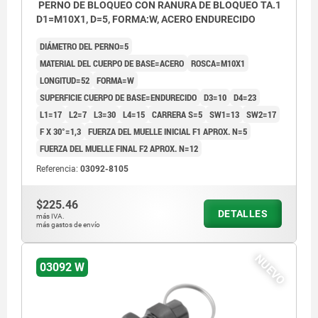
PERNO DE BLOQUEO CON RANURA DE BLOQUEO TA.1
D1=M10X1, D=5, FORMA:W, ACERO ENDURECIDO
DIÁMETRO DEL PERNO=5
MATERIAL DEL CUERPO DE BASE=ACERO
ROSCA=M10X1
LONGITUD=52
FORMA=W
SUPERFICIE CUERPO DE BASE=ENDURECIDO
D3=10
D4=23
L1=17
L2=7
L3=30
L4=15
CARRERA S=5
SW1=13
SW2=17
F X 30°=1,3
FUERZA DEL MUELLE INICIAL F1 APROX. N=5
FUERZA DEL MUELLE FINAL F2 APROX. N=12
Referencia:
03092-8105
$225.46
DETALLES
más IVA.
más gastos de envío
NUEVO
03092 W