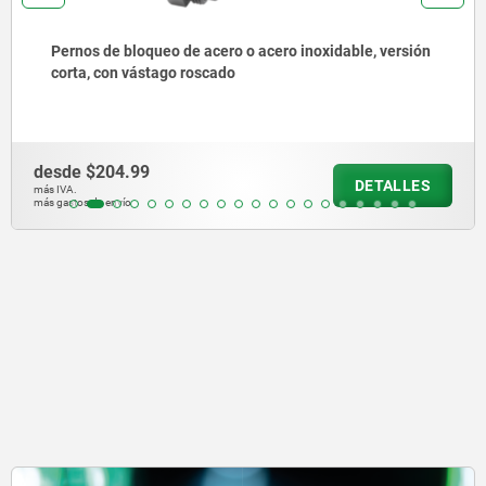
Pernos de bloqueo de acero inoxidable para arandelas
de junta y apoyo Hygienic USIT® con botón de
maniobra de acero inoxidable
desde
$1,455.64
DETALLES
más IVA.
más gastos de envío