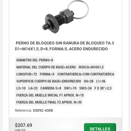
PERNO DE BLOQUEO SIN RANURA DE BLOQUEO TA.3
D1=M16X1,5, D=8, FORMA:S, ACERO ENDURECIDO
DIÁMETRO DEL PERNO=8
MATERIAL DEL CUERPO DE BASE=ACERO
ROSCA=M16X1,5
LONGITUD=72
FORMA=S
CONTRATUERCA=CON CONTRATUERCA
SUPERFICIE CUERPO DE BASE=ENDURECIDO
D4=28
L1=26
L2=10
L4=23
CARRERA S=8
SW1=19
SW2=24
F X 30°=2,3
FUERZA DEL MUELLE INICIAL F1 APROX. N=15
FUERZA DEL MUELLE FINAL F2 APROX. N=35
Referencia:
03092-4308
$207.69
DETALLES
más IVA.