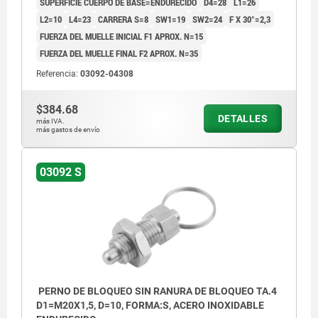
SUPERFICIE CUERPO DE BASE=ENDURECIDO
D4=28
L1=26
L2=10
L4=23
CARRERA S=8
SW1=19
SW2=24
F X 30°=2,3
FUERZA DEL MUELLE INICIAL F1 APROX. N=15
FUERZA DEL MUELLE FINAL F2 APROX. N=35
Referencia:
03092-04308
$384.68
DETALLES
más IVA.
más gastos de envío
03092 S
PERNO DE BLOQUEO SIN RANURA DE BLOQUEO TA.4
D1=M20X1,5, D=10, FORMA:S, ACERO INOXIDABLE