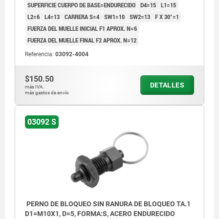
SUPERFICIE CUERPO DE BASE=ENDURECIDO
D4=15
L1=15
L2=6
L4=13
CARRERA S=4
SW1=10
SW2=13
F X 30°=1
FUERZA DEL MUELLE INICIAL F1 APROX. N=6
FUERZA DEL MUELLE FINAL F2 APROX. N=12
Referencia:
03092-4004
$150.50
DETALLES
más IVA.
más gastos de envío
03092 S
PERNO DE BLOQUEO SIN RANURA DE BLOQUEO TA.1
D1=M10X1, D=5, FORMA:S, ACERO ENDURECIDO