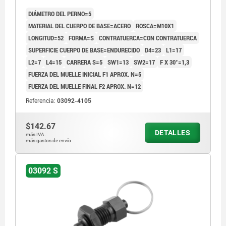
DIÁMETRO DEL PERNO=5
MATERIAL DEL CUERPO DE BASE=ACERO
ROSCA=M10X1
LONGITUD=52
FORMA=S
CONTRATUERCA=CON CONTRATUERCA
SUPERFICIE CUERPO DE BASE=ENDURECIDO
D4=23
L1=17
L2=7
L4=15
CARRERA S=5
SW1=13
SW2=17
F X 30°=1,3
FUERZA DEL MUELLE INICIAL F1 APROX. N=5
FUERZA DEL MUELLE FINAL F2 APROX. N=12
Referencia:
03092-4105
$142.67
DETALLES
más IVA.
más gastos de envío
03092 S