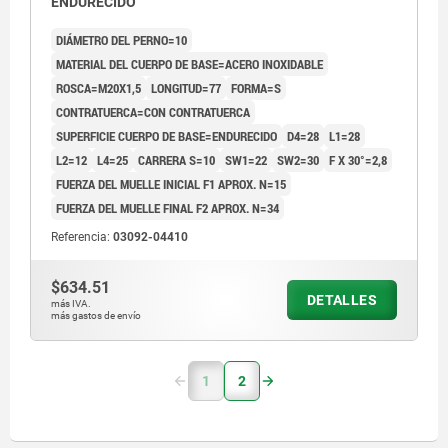
ENDURECIDO
DIÁMETRO DEL PERNO=10
MATERIAL DEL CUERPO DE BASE=ACERO INOXIDABLE
ROSCA=M20X1,5
LONGITUD=77
FORMA=S
CONTRATUERCA=CON CONTRATUERCA
SUPERFICIE CUERPO DE BASE=ENDURECIDO
D4=28
L1=28
L2=12
L4=25
CARRERA S=10
SW1=22
SW2=30
F X 30°=2,8
FUERZA DEL MUELLE INICIAL F1 APROX. N=15
FUERZA DEL MUELLE FINAL F2 APROX. N=34
Referencia:
03092-04410
$634.51
DETALLES
más IVA.
más gastos de envío
1
2