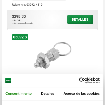
Referencia:
03092-4410
$298.30
DETALLES
más IVA.
más gastos de envío
03092 S
PERNO DE BLOQUEO SIN RANURA DE BLOQUEO TA.0
D1=M08X1, D=4, FORMA:S, ACERO INOXIDABLE
ENDURECIDO
Consentimiento
Detalles
Acerca de las cookies
DIÁMETRO DEL PERNO=4
MATERIAL DEL CUERPO DE BASE=ACERO INOXIDABLE