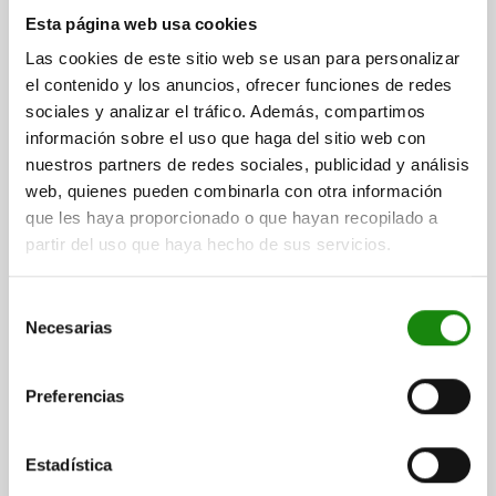
ROSCA=M8X1
LONGITUD=40
FORMA=S
Esta página web usa cookies
CONTRATUERCA=CON CONTRATUERCA
SUPERFICIE CUERPO DE BASE=ENDURECIDO
D4=15
L1=15
Las cookies de este sitio web se usan para personalizar
L2=6
L4=13
CARRERA S=4
SW1=10
SW2=13
F X 30°=1
el contenido y los anuncios, ofrecer funciones de redes
FUERZA DEL MUELLE INICIAL F1 APROX. N=6
sociales y analizar el tráfico. Además, compartimos
FUERZA DEL MUELLE FINAL F2 APROX. N=12
información sobre el uso que haga del sitio web con
nuestros partners de redes sociales, publicidad y análisis
Referencia:
03092-04004
web, quienes pueden combinarla con otra información
que les haya proporcionado o que hayan recopilado a
$257.05
DETALLES
partir del uso que haya hecho de sus servicios.
más IVA.
más gastos de envío
Selección
03092 S
Necesarias
de
consentimiento
Preferencias
Estadística