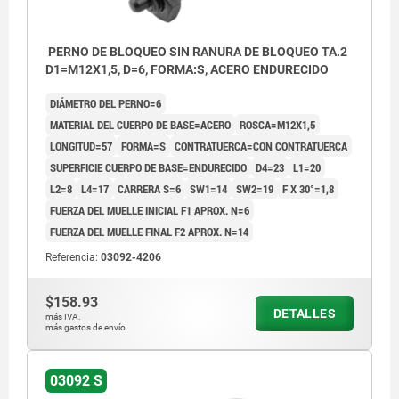
PERNO DE BLOQUEO SIN RANURA DE BLOQUEO TA.2
D1=M12X1,5, D=6, FORMA:S, ACERO ENDURECIDO
DIÁMETRO DEL PERNO=6
MATERIAL DEL CUERPO DE BASE=ACERO
ROSCA=M12X1,5
LONGITUD=57
FORMA=S
CONTRATUERCA=CON CONTRATUERCA
SUPERFICIE CUERPO DE BASE=ENDURECIDO
D4=23
L1=20
L2=8
L4=17
CARRERA S=6
SW1=14
SW2=19
F X 30°=1,8
FUERZA DEL MUELLE INICIAL F1 APROX. N=6
FUERZA DEL MUELLE FINAL F2 APROX. N=14
Referencia:
03092-4206
$158.93
DETALLES
más IVA.
más gastos de envío
03092 S