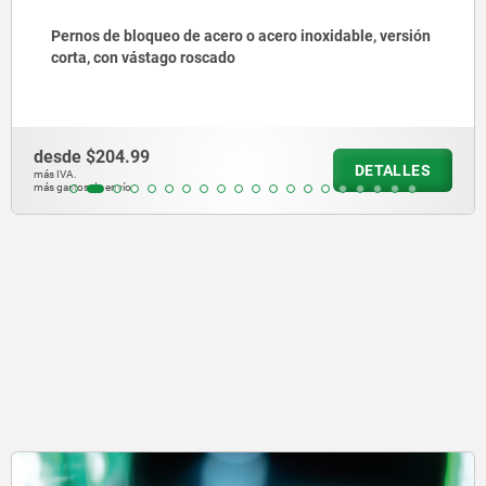
Pieza de presión con resorte, para montaje a presión,
sin collar, acero
desde
$31.30
DETALLES
más IVA.
más gastos de envío