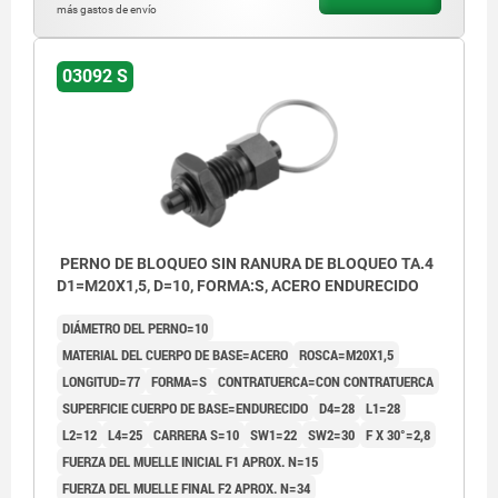
más gastos de envío
03092 S
PERNO DE BLOQUEO SIN RANURA DE BLOQUEO TA.4
D1=M20X1,5, D=10, FORMA:S, ACERO ENDURECIDO
DIÁMETRO DEL PERNO=10
MATERIAL DEL CUERPO DE BASE=ACERO
ROSCA=M20X1,5
LONGITUD=77
FORMA=S
CONTRATUERCA=CON CONTRATUERCA
SUPERFICIE CUERPO DE BASE=ENDURECIDO
D4=28
L1=28
L2=12
L4=25
CARRERA S=10
SW1=22
SW2=30
F X 30°=2,8
FUERZA DEL MUELLE INICIAL F1 APROX. N=15
FUERZA DEL MUELLE FINAL F2 APROX. N=34