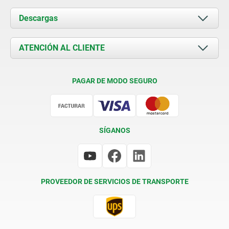
Acerca de nosotros
Descargas
Novedades
Documents
ATENCIÓN AL CLIENTE
Contacto
Condiciones de entrega
PAGAR DE MODO SEGURO
Certificación
SÍGANOS
PROVEEDOR DE SERVICIOS DE TRANSPORTE