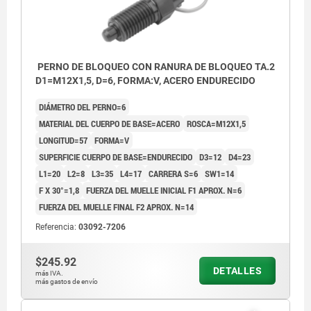
PERNO DE BLOQUEO CON RANURA DE BLOQUEO TA.2
D1=M12X1,5, D=6, FORMA:V, ACERO ENDURECIDO
DIÁMETRO DEL PERNO=6
MATERIAL DEL CUERPO DE BASE=ACERO
ROSCA=M12X1,5
LONGITUD=57
FORMA=V
SUPERFICIE CUERPO DE BASE=ENDURECIDO
D3=12
D4=23
L1=20
L2=8
L3=35
L4=17
CARRERA S=6
SW1=14
F X 30°=1,8
FUERZA DEL MUELLE INICIAL F1 APROX. N=6
FUERZA DEL MUELLE FINAL F2 APROX. N=14
Referencia:
03092-7206
$245.92
DETALLES
más IVA.
más gastos de envío