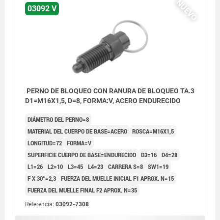
NUEVO
03092 V
PERNO DE BLOQUEO CON RANURA DE BLOQUEO TA.3
D1=M16X1,5, D=8, FORMA:V, ACERO ENDURECIDO
DIÁMETRO DEL PERNO=8
MATERIAL DEL CUERPO DE BASE=ACERO
ROSCA=M16X1,5
LONGITUD=72
FORMA=V
SUPERFICIE CUERPO DE BASE=ENDURECIDO
D3=16
D4=28
L1=26
L2=10
L3=45
L4=23
CARRERA S=8
SW1=19
F X 30°=2,3
FUERZA DEL MUELLE INICIAL F1 APROX. N=15
FUERZA DEL MUELLE FINAL F2 APROX. N=35
Referencia:
03092-7308