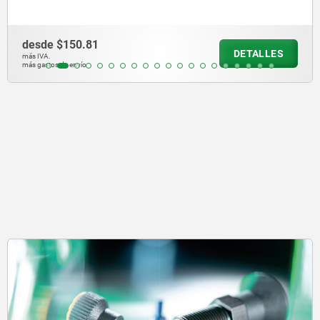
desde
$2,336.96
DETALLES
más IVA.
más gastos de envío