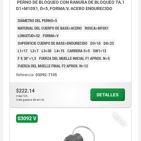
PERNO DE BLOQUEO CON RANURA DE BLOQUEO TA.1
D1=M10X1, D=5, FORMA:V, ACERO ENDURECIDO
DIÁMETRO DEL PERNO=5
MATERIAL DEL CUERPO DE BASE=ACERO
ROSCA=M10X1
LONGITUD=52
FORMA=V
SUPERFICIE CUERPO DE BASE=ENDURECIDO
D3=10
D4=23
L1=17
L2=7
L3=30
L4=15
CARRERA S=5
SW1=13
F X 30°=1,3
FUERZA DEL MUELLE INICIAL F1 APROX. N=5
FUERZA DEL MUELLE FINAL F2 APROX. N=12
Referencia:
03092-7105
$222.14
DETALLES
más IVA.
más gastos de envío
NUEVO
03092 V