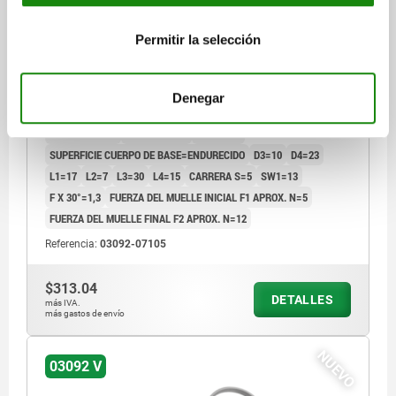
PERNO DE BLOQUEO CON RANURA DE BLOQUEO TA.1
Permitir la selección
D1=M10X1, D=5, FORMA:V, ACERO INOXIDABLE
ENDURECIDO
DIÁMETRO DEL PERNO=5
Denegar
MATERIAL DEL CUERPO DE BASE=ACERO INOXIDABLE
ROSCA=M10X1
LONGITUD=52
FORMA=V
SUPERFICIE CUERPO DE BASE=ENDURECIDO
D3=10
D4=23
L1=17
L2=7
L3=30
L4=15
CARRERA S=5
SW1=13
F X 30°=1,3
FUERZA DEL MUELLE INICIAL F1 APROX. N=5
FUERZA DEL MUELLE FINAL F2 APROX. N=12
Referencia:
03092-07105
$313.04
DETALLES
más IVA.
más gastos de envío
NUEVO
03092 V