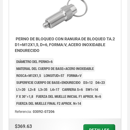
PERNO DE BLOQUEO CON RANURA DE BLOQUEO TA.2
D1=M12X1,5, D=6, FORMA:V, ACERO INOXIDABLE
ENDURECIDO
DIÁMETRO DEL PERNO=6
MATERIAL DEL CUERPO DE BASE=ACERO INOXIDABLE
ROSCA=M12X1,5
LONGITUD=57
FORMA=V
SUPERFICIE CUERPO DE BASE=ENDURECIDO
D3=12
D4=23
L1=20
L2=8
L3=35
L4=17
CARRERA S=6
SW1=14
F X 30°=1,8
FUERZA DEL MUELLE INICIAL F1 APROX. N=6
FUERZA DEL MUELLE FINAL F2 APROX. N=14
Referencia:
03092-07206
$369.63