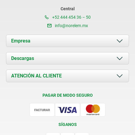
Central
+52 444 454 36 – 50
info@norelem.mx
Empresa
Acerca de nosotros
Descargas
Novedades
Documents
ATENCIÓN AL CLIENTE
Contacto
Condiciones de entrega
PAGAR DE MODO SEGURO
Certificación
SÍGANOS