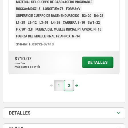
MATERIAL DEL CUERPO DE BASE=ACERO INOXIDABLE
ROSCA=M20X1,5
LONGITUD=77
FORMA=V
SUPERFICIE CUERPO DE BASE=ENDURECIDO
D3=20
D4=28
L1=28
L2=12
L3=51
L4=25
CARRERA S=10
SW1=22
F X 30°=2,8
FUERZA DEL MUELLE INICIAL F1 APROX. N=15
FUERZA DEL MUELLE FINAL F2 APROX. N=34
Referencia:
03092-07410
$710.07
DETALLES
más IVA.
más gastos de envío
1
2
DETALLES