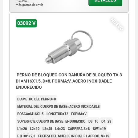
DETALLES
más IVA.
más gastos de envío
NUEVO
03092 V
PERNO DE BLOQUEO CON RANURA DE BLOQUEO TA.3
D1=M16X1,5, D=8, FORMA:V, ACERO INOXIDABLE
ENDURECIDO
DIÁMETRO DEL PERNO=8
MATERIAL DEL CUERPO DE BASE=ACERO INOXIDABLE
ROSCA=M16X1,5
LONGITUD=72
FORMA=V
SUPERFICIE CUERPO DE BASE=ENDURECIDO
D3=16
D4=28
L1=26
L2=10
L3=45
L4=23
CARRERA S=8
SW1=19
F X 30°=2,3
FUERZA DEL MUELLE INICIAL F1 APROX. N=15