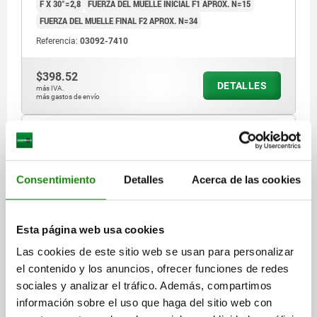
F X 30°=2,8
FUERZA DEL MUELLE INICIAL F1 APROX. N=15
FUERZA DEL MUELLE FINAL F2 APROX. N=34
Referencia:
03092-7410
$398.52
DETALLES
más IVA.
más gastos de envío
NUEVO
03092 V
Consentimiento
Detalles
Acerca de las cookies
Esta página web usa cookies
Las cookies de este sitio web se usan para personalizar
PERNO DE BLOQUEO CON RANURA DE BLOQUEO TA.0
el contenido y los anuncios, ofrecer funciones de redes
D1=M08X1, D=4, FORMA:V, ACERO INOXIDABLE
sociales y analizar el tráfico. Además, compartimos
ENDURECIDO
información sobre el uso que haga del sitio web con
DIÁMETRO DEL PERNO=4