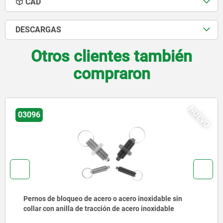
CAD
DESCARGAS
Otros clientes también
compraron
VO
03182
Pernos de bloqueo de precisión de acero con bola de
empuñadura de plástico y clavija de bloqueo cónica