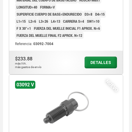
LONGITUD=40
FORMA=V
SUPERFICIE CUERPO DE BASE=ENDURECIDO
D3=8
D4=15
L1=15
L2=6
L3=26
L4=13
CARRERA S=4
SW1=10
F X 30°=1
FUERZA DEL MUELLE INICIAL F1 APROX. N=6
FUERZA DEL MUELLE FINAL F2 APROX. N=12
Referencia:
03092-7004
$233.88
DETALLES
más IVA.
más gastos de envío
NUEVO
03092 V