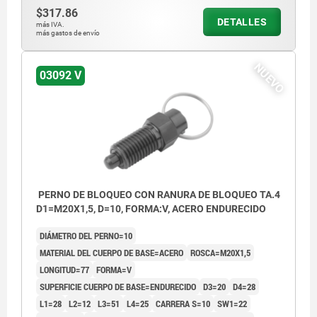
$317.86
DETALLES
más IVA.
más gastos de envío
NUEVO
03092 V
PERNO DE BLOQUEO CON RANURA DE BLOQUEO TA.4
D1=M20X1,5, D=10, FORMA:V, ACERO ENDURECIDO
DIÁMETRO DEL PERNO=10
MATERIAL DEL CUERPO DE BASE=ACERO
ROSCA=M20X1,5
LONGITUD=77
FORMA=V
SUPERFICIE CUERPO DE BASE=ENDURECIDO
D3=20
D4=28
L1=28
L2=12
L3=51
L4=25
CARRERA S=10
SW1=22