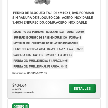
PERNO DE BLOQUEO TA.1 D1=M10X1, D=5, FORMA:B
SIN RANURA DE BLOQUEO CON, ACERO INOXIDABLE
1.4034 ENDURECIDO, COMP:ACERO INOXIDABLE
DIÁMETRO DEL PERNO=5
ROSCA=M10X1
LONGITUD=50
SUPERFICIE CUERPO DE BASE=ENDURECIDO
FORMA=B
MATERIAL DEL CUERPO DE BASE=ACERO INOXIDABLE
LLAVE DEL ACERO=1.4034
D2=21
L1=17
L2=7
L3=15
CARRERA S=5
SW1=13
SW2=17
F X 30°=1,3
FUERZA DEL MUELLE INICIAL F1 APROX. N=5
FUERZA DEL MUELLE FINAL F2 APROX. N=12
Referencia:
03089-002105
$434.64
DETALLES
más IVA.
más gastos de envío
03089 B