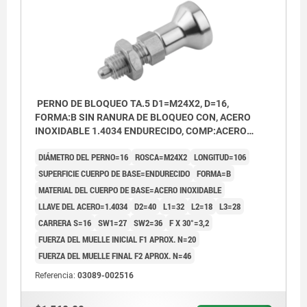
PERNO DE BLOQUEO TA.5 D1=M24X2, D=16,
FORMA:B SIN RANURA DE BLOQUEO CON, ACERO
INOXIDABLE 1.4034 ENDURECIDO, COMP:ACERO
INOXIDABLE
DIÁMETRO DEL PERNO=16
ROSCA=M24X2
LONGITUD=106
SUPERFICIE CUERPO DE BASE=ENDURECIDO
FORMA=B
MATERIAL DEL CUERPO DE BASE=ACERO INOXIDABLE
LLAVE DEL ACERO=1.4034
D2=40
L1=32
L2=18
L3=28
CARRERA S=16
SW1=27
SW2=36
F X 30°=3,2
FUERZA DEL MUELLE INICIAL F1 APROX. N=20
FUERZA DEL MUELLE FINAL F2 APROX. N=46
Referencia:
03089-002516