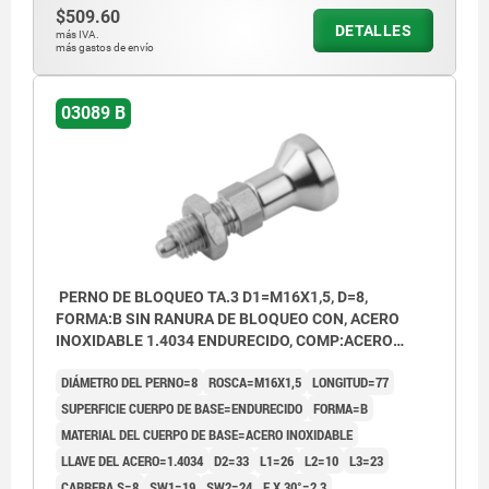
$509.60
DETALLES
más IVA.
más gastos de envío
03089 B
PERNO DE BLOQUEO TA.3 D1=M16X1,5, D=8,
FORMA:B SIN RANURA DE BLOQUEO CON, ACERO
INOXIDABLE 1.4034 ENDURECIDO, COMP:ACERO
INOXIDABLE
DIÁMETRO DEL PERNO=8
ROSCA=M16X1,5
LONGITUD=77
SUPERFICIE CUERPO DE BASE=ENDURECIDO
FORMA=B
MATERIAL DEL CUERPO DE BASE=ACERO INOXIDABLE
LLAVE DEL ACERO=1.4034
D2=33
L1=26
L2=10
L3=23
CARRERA S=8
SW1=19
SW2=24
F X 30°=2,3