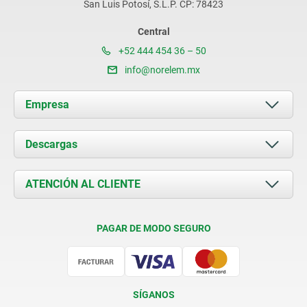
San Luis Potosí, S.L.P. CP: 78423
Central
+52 444 454 36 – 50
info@norelem.mx
Empresa
Acerca de nosotros
Descargas
Novedades
Documents
ATENCIÓN AL CLIENTE
Contacto
Condiciones de entrega
PAGAR DE MODO SEGURO
Certificación
SÍGANOS