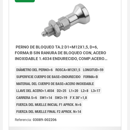
PERNO DE BLOQUEO TA.2 D1=M12X1,5, D=6,
FORMA:B SIN RANURA DE BLOQUEO CON, ACERO
INOXIDABLE 1.4034 ENDURECIDO, COMP:ACERO
INOXIDABLE
DIÁMETRO DEL PERNO=6
ROSCA=M12X1,5
LONGITUD=59
SUPERFICIE CUERPO DE BASE=ENDURECIDO
FORMA=B
MATERIAL DEL CUERPO DE BASE=ACERO INOXIDABLE
LLAVE DEL ACERO=1.4034
D2=25
L1=20
L2=8
L3=17
CARRERA S=6
SW1=14
SW2=19
F X 30°=1,8
FUERZA DEL MUELLE INICIAL F1 APROX. N=6
FUERZA DEL MUELLE FINAL F2 APROX. N=14
Referencia:
03089-002206