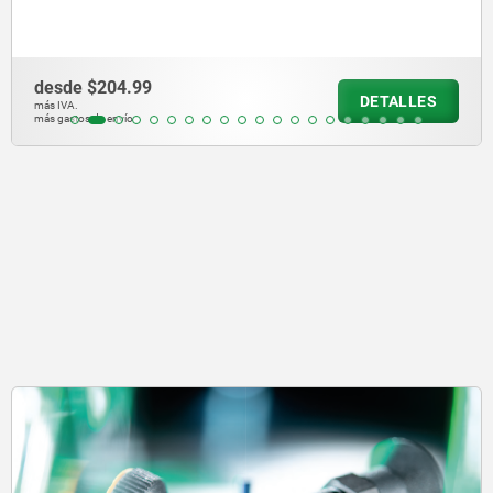
desde
$140.27
DETALLES
más IVA.
más gastos de envío