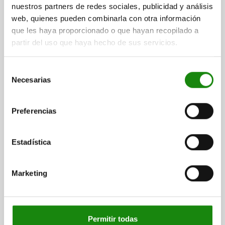
DIÁMETRO DEL PERNO=10
ROSCA=M20X1,5
LONGITUD=83
nuestros partners de redes sociales, publicidad y análisis
SUPERFICIE CUERPO DE BASE=ENDURECIDO
FORMA=B
web, quienes pueden combinarla con otra información
MATERIAL DEL CUERPO DE BASE=ACERO INOXIDABLE
que les haya proporcionado o que hayan recopilado a
LLAVE DEL ACERO=1.4034
D2=33
L1=28
L2=12
L3=25
partir del uso que haya hecho de sus servicios.
CARRERA S=10
SW1=22
SW2=30
F X 30°=2,8
FUERZA DEL MUELLE INICIAL F1 APROX. N=15
Selección
FUERZA DEL MUELLE FINAL F2 APROX. N=34
Necesarias
de
Referencia:
03089-002410
consentimiento
Preferencias
$872.61
DETALLES
más IVA.
más gastos de envío
Estadística
03089 B
Marketing
Permitir todas