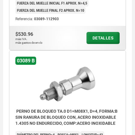
FUERZA DEL MUELLE INICIAL F1 APROX. N=4,5
FUERZA DEL MUELLE FINAL F2 APROX. N=10
Referencia:
03089-112903
$530.96
DETALLES
más IVA.
más gastos de envío
03089 B
PERNO DE BLOQUEO TA.0 D1=M08X1, D=4, FORMA:B
SIN RANURA DE BLOQUEO CON, ACERO INOXIDABLE
1.4305 NO ENDURECIDO, COMP:ACERO INOXIDABLE
DIÁMETRO DEL PERNO=4
ROSCA=M8X1
LONGITUD=43