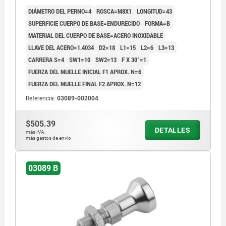
DIÁMETRO DEL PERNO=4
ROSCA=M8X1
LONGITUD=43
SUPERFICIE CUERPO DE BASE=ENDURECIDO
FORMA=B
MATERIAL DEL CUERPO DE BASE=ACERO INOXIDABLE
LLAVE DEL ACERO=1.4034
D2=18
L1=15
L2=6
L3=13
CARRERA S=4
SW1=10
SW2=13
F X 30°=1
FUERZA DEL MUELLE INICIAL F1 APROX. N=6
FUERZA DEL MUELLE FINAL F2 APROX. N=12
Referencia:
03089-002004
$505.39
DETALLES
más IVA.
más gastos de envío
03089 B