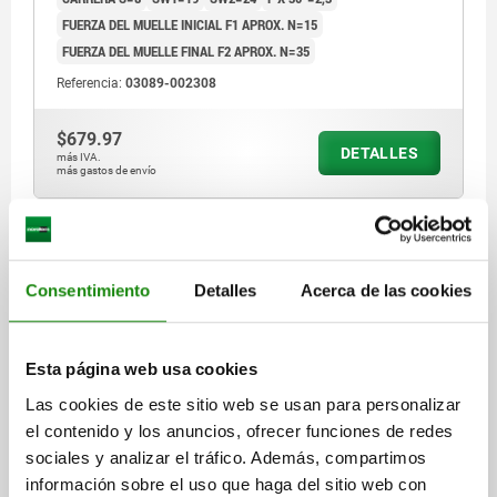
FUERZA DEL MUELLE INICIAL F1 APROX. N=15
FUERZA DEL MUELLE FINAL F2 APROX. N=35
Referencia:
03089-002308
$679.97
DETALLES
más IVA.
más gastos de envío
03089 B
Consentimiento
Detalles
Acerca de las cookies
Esta página web usa cookies
Las cookies de este sitio web se usan para personalizar
PERNO DE BLOQUEO TA.4 D1=M20X1,5, D=10,
el contenido y los anuncios, ofrecer funciones de redes
FORMA:B SIN RANURA DE BLOQUEO CON, ACERO
sociales y analizar el tráfico. Además, compartimos
INOXIDABLE 1.4034 ENDURECIDO, COMP:ACERO
información sobre el uso que haga del sitio web con
INOXIDABLE