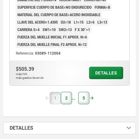
SUPERFICIE CUERPO DE BASE=NO ENDURECIDO
FORMA=B
MATERIAL DEL CUERPO DE BASE=ACERO INOXIDABLE
LLAVE DEL ACERO=1.4305
D2=18
L1=15
L2=6
L3=13
CARRERA S=4
SW1=10
SW2=13
F X 30°=1
FUERZA DEL MUELLE INICIAL F1 APROX. N=6
FUERZA DEL MUELLE FINAL F2 APROX. N=12
Referencia:
03089-112004
$505.39
DETALLES
más IVA.
más gastos de envío
1
2
5
DETALLES