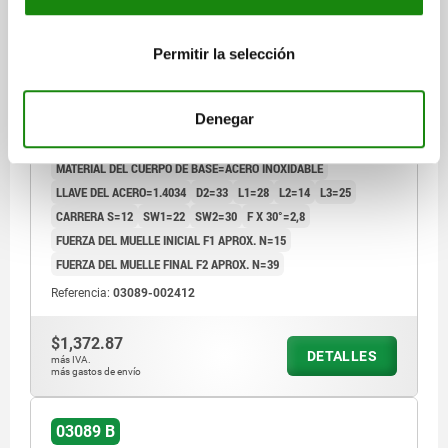
PERNO DE BLOQUEO TA.4 D1=M20X1,5, D=12,
Permitir la selección
FORMA:B SIN RANURA DE BLOQUEO CON, ACERO
INOXIDABLE 1.4034 ENDURECIDO, COMP:ACERO
INOXIDABLE
Denegar
DIÁMETRO DEL PERNO=12
ROSCA=M20X1,5
LONGITUD=87
SUPERFICIE CUERPO DE BASE=ENDURECIDO
FORMA=B
MATERIAL DEL CUERPO DE BASE=ACERO INOXIDABLE
LLAVE DEL ACERO=1.4034
D2=33
L1=28
L2=14
L3=25
CARRERA S=12
SW1=22
SW2=30
F X 30°=2,8
FUERZA DEL MUELLE INICIAL F1 APROX. N=15
FUERZA DEL MUELLE FINAL F2 APROX. N=39
Referencia:
03089-002412
$1,372.87
DETALLES
más IVA.
más gastos de envío
03089 B