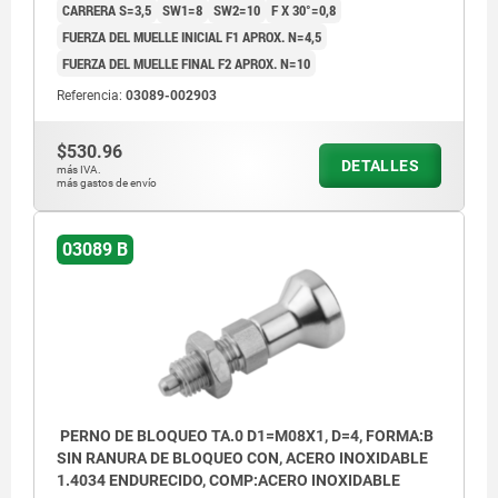
CARRERA S=3,5
SW1=8
SW2=10
F X 30°=0,8
FUERZA DEL MUELLE INICIAL F1 APROX. N=4,5
FUERZA DEL MUELLE FINAL F2 APROX. N=10
Referencia:
03089-002903
$530.96
DETALLES
más IVA.
más gastos de envío
03089 B
PERNO DE BLOQUEO TA.0 D1=M08X1, D=4, FORMA:B
SIN RANURA DE BLOQUEO CON, ACERO INOXIDABLE
1.4034 ENDURECIDO, COMP:ACERO INOXIDABLE