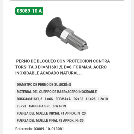
03089-10 A
PERNO DE BLOQUEO CON PROTECCIÓN CONTRA
TORSI TA.3 D1=M16X1,5, D=8, FORMA:A, ACERO
INOXIDABLE ACABADO NATURAL,
COMP:TERMOPLÁSTICO GRIS ANTRACITA RAL7021
DIÁMETRO DE PERNO DE SUJECIÓ=8
MATERIAL DEL CUERPO DE BASE=ACERO INOXIDABLE
ROSCA=M16X1,5
L=66
FORMA=A
D2=33
L1=26
L2=10
L3=23
CARRERA S=6
SW1=19
FUERZA DEL MUELLE INICIAL F1 APROX. N=20
FUERZA DEL MUELLE FINAL F2 APROX. N=35
Referencia:
03089-10-013081