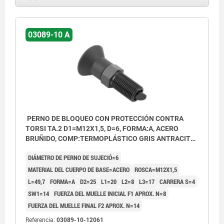
03089-10 A
PERNO DE BLOQUEO CON PROTECCIÓN CONTRA
TORSI TA.2 D1=M12X1,5, D=6, FORMA:A, ACERO
BRUÑIDO, COMP:TERMOPLÁSTICO GRIS ANTRACITA
RAL7021
DIÁMETRO DE PERNO DE SUJECIÓ=6
MATERIAL DEL CUERPO DE BASE=ACERO
ROSCA=M12X1,5
L=49,7
FORMA=A
D2=25
L1=20
L2=8
L3=17
CARRERA S=4
SW1=14
FUERZA DEL MUELLE INICIAL F1 APROX. N=8
FUERZA DEL MUELLE FINAL F2 APROX. N=14
Referencia:
03089-10-12061