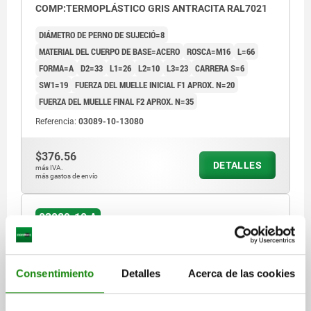
COMP:TERMOPLÁSTICO GRIS ANTRACITA RAL7021
DIÁMETRO DE PERNO DE SUJECIÓ=8
MATERIAL DEL CUERPO DE BASE=ACERO
ROSCA=M16
L=66
FORMA=A
D2=33
L1=26
L2=10
L3=23
CARRERA S=6
SW1=19
FUERZA DEL MUELLE INICIAL F1 APROX. N=20
FUERZA DEL MUELLE FINAL F2 APROX. N=35
Referencia:
03089-10-13080
$376.56
DETALLES
más IVA.
más gastos de envío
03089-10 A
Consentimiento
Detalles
Acerca de las cookies