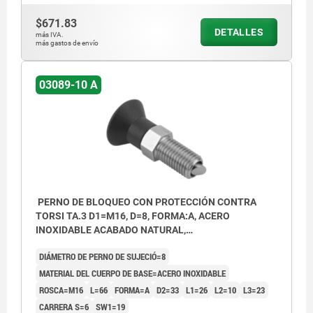
$671.83
DETALLES
más IVA.
más gastos de envío
03089-10 A
PERNO DE BLOQUEO CON PROTECCIÓN CONTRA
TORSI TA.3 D1=M16, D=8, FORMA:A, ACERO
INOXIDABLE ACABADO NATURAL,
COMP:TERMOPLÁSTICO GRIS ANTRACITA RAL7021
DIÁMETRO DE PERNO DE SUJECIÓ=8
MATERIAL DEL CUERPO DE BASE=ACERO INOXIDABLE
ROSCA=M16
L=66
FORMA=A
D2=33
L1=26
L2=10
L3=23
CARRERA S=6
SW1=19