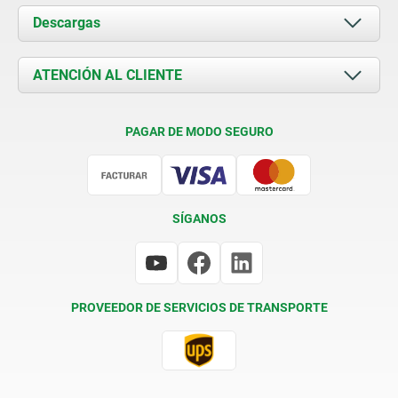
Acerca de nosotros
Descargas
Novedades
Documents
ATENCIÓN AL CLIENTE
Contacto
Condiciones de entrega
PAGAR DE MODO SEGURO
Certificación
SÍGANOS
PROVEEDOR DE SERVICIOS DE TRANSPORTE