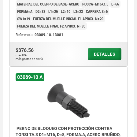
MATERIAL DEL CUERPO DE BASE=ACERO
ROSCA=M16X1,5
L=66
FORMA=A
D2=33
L1=26
L2=10
L3=23
CARRERA S=6
SW1=19
FUERZA DEL MUELLE INICIAL F1 APROX. N=20
FUERZA DEL MUELLE FINAL F2 APROX. N=35
Referencia:
03089-10-13081
$376.56
DETALLES
más IVA.
más gastos de envío
03089-10 A
PERNO DE BLOQUEO CON PROTECCIÓN CONTRA
TORSI TA.3 D1=M16, D=8, FORMA:A, ACERO BRUÑIDO,