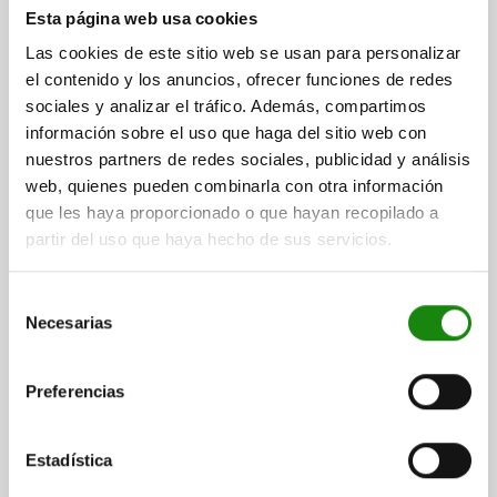
Esta página web usa cookies
PERNO DE BLOQUEO CON PROTECCIÓN CONTRA
Las cookies de este sitio web se usan para personalizar
TORSI TA.2 D1=M12X1,5, D=6, FORMA:A, ACERO
el contenido y los anuncios, ofrecer funciones de redes
INOXIDABLE ACABADO NATURAL,
COMP:TERMOPLÁSTICO GRIS ANTRACITA RAL7021
sociales y analizar el tráfico. Además, compartimos
DIÁMETRO DE PERNO DE SUJECIÓ=6
información sobre el uso que haga del sitio web con
MATERIAL DEL CUERPO DE BASE=ACERO INOXIDABLE
nuestros partners de redes sociales, publicidad y análisis
ROSCA=M12X1,5
L=49,7
FORMA=A
D2=25
L1=20
L2=8
web, quienes pueden combinarla con otra información
L3=17
CARRERA S=4
SW1=14
que les haya proporcionado o que hayan recopilado a
FUERZA DEL MUELLE INICIAL F1 APROX. N=8
partir del uso que haya hecho de sus servicios.
FUERZA DEL MUELLE FINAL F2 APROX. N=14
Referencia:
03089-10-012061
Selección
Necesarias
de
$506.28
consentimiento
DETALLES
más IVA.
más gastos de envío
Preferencias
03089-10 A
Estadística