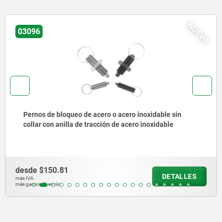
NUEVO
03092
ble sin
Pernos de bloqueo de acero o acero inoxi
dable
anilla de tracción de acero inoxidable
desde
$140.27
DETALLES
más IVA.
más gastos de envío