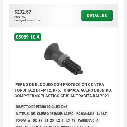
$292.57
DETALLES
más IVA.
más gastos de envío
1) Anillo de marcación
03089-10 A
PERNO DE BLOQUEO CON PROTECCIÓN CONTRA
TORSI TA.2 D1=M12, D=6, FORMA:A, ACERO BRUÑIDO,
COMP:TERMOPLÁSTICO GRIS ANTRACITA RAL7021
DIÁMETRO DE PERNO DE SUJECIÓ=6
MATERIAL DEL CUERPO DE BASE=ACERO
ROSCA=M12
L=49,7
FORMA=A
D2=25
L1=20
L2=8
L3=17
CARRERA S=4
SW1=14
FUERZA DEL MUELLE INICIAL F1 APROX. N=8