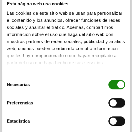
DIÁMETRO DEL PERNO=5
ROSCA=M10X1
FORMA=B
D2=25
Esta página web usa cookies
D3=2,4
L1=17
L2=7
L3=15
CARRERA S=5
SW1=13
Las cookies de este sitio web se usan para personalizar
SW2=17
F X 30°=1,3
LONGITUD DE CABLE=2000
el contenido y los anuncios, ofrecer funciones de redes
FUERZA DEL MUELLE INICIAL F1 APROX. N=5
sociales y analizar el tráfico. Además, compartimos
FUERZA DEL MUELLE FINAL F2 APROX. N=12
información sobre el uso que haga del sitio web con
Referencia:
03090-20-021051
nuestros partners de redes sociales, publicidad y análisis
web, quienes pueden combinarla con otra información
$2,602.45
que les haya proporcionado o que hayan recopilado a
DETALLES
más IVA.
partir del uso que haya hecho de sus servicios.
más gastos de envío
Selección
03090-20 B
Necesarias
de
consentimiento
Preferencias
Estadística
PERNO DE BLOQUEO W.STATUS SENS., HARDWIRED,