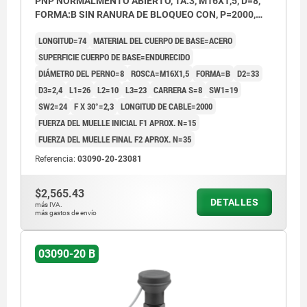
PNP NORMALMENTO ABIERTO, TA.3, M16X1,5, D=8,
FORMA:B SIN RANURA DE BLOQUEO CON, P=2000,
ACERO ENDURECIDO, COMP:TERMOPLÁSTICO GRIS
LONGITUD=74
MATERIAL DEL CUERPO DE BASE=ACERO
ANTRACITA RAL7021
SUPERFICIE CUERPO DE BASE=ENDURECIDO
DIÁMETRO DEL PERNO=8
ROSCA=M16X1,5
FORMA=B
D2=33
D3=2,4
L1=26
L2=10
L3=23
CARRERA S=8
SW1=19
SW2=24
F X 30°=2,3
LONGITUD DE CABLE=2000
FUERZA DEL MUELLE INICIAL F1 APROX. N=15
FUERZA DEL MUELLE FINAL F2 APROX. N=35
Referencia:
03090-20-23081
$2,565.43
DETALLES
más IVA.
más gastos de envío
03090-20 B