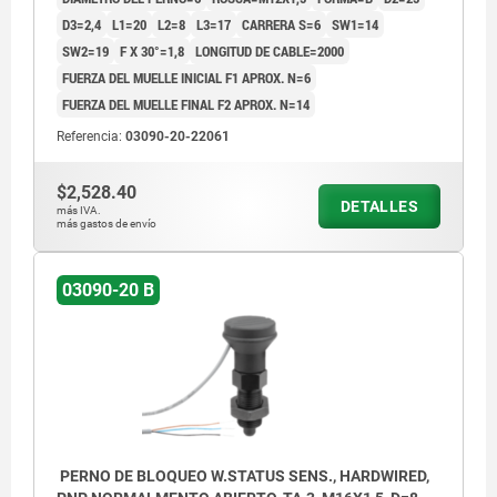
D3=2,4
L1=20
L2=8
L3=17
CARRERA S=6
SW1=14
SW2=19
F X 30°=1,8
LONGITUD DE CABLE=2000
FUERZA DEL MUELLE INICIAL F1 APROX. N=6
FUERZA DEL MUELLE FINAL F2 APROX. N=14
Referencia:
03090-20-22061
$2,528.40
DETALLES
más IVA.
más gastos de envío
03090-20 B
PERNO DE BLOQUEO W.STATUS SENS., HARDWIRED,