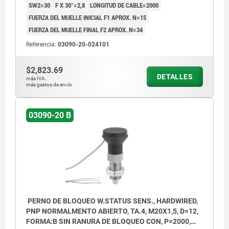
SW2=30
F X 30°=2,8
LONGITUD DE CABLE=2000
FUERZA DEL MUELLE INICIAL F1 APROX. N=15
FUERZA DEL MUELLE FINAL F2 APROX. N=34
Referencia:
03090-20-024101
$2,823.69
DETALLES
más IVA.
más gastos de envío
03090-20 B
PERNO DE BLOQUEO W.STATUS SENS., HARDWIRED,
PNP NORMALMENTO ABIERTO, TA.4, M20X1,5, D=12,
FORMA:B SIN RANURA DE BLOQUEO CON, P=2000,