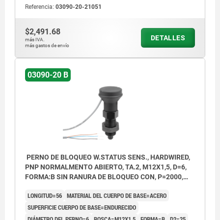
Referencia:
03090-20-21051
contratuerca
Forma B: sin ranura de bloqueo, con
$2,491.68
DETALLES
más IVA.
contratuerca
más gastos de envío
Forma C: sin ranura de bloqueo, con
03090-20 B
contratuerca
Forma D: con ranura de bloqueo, con
contratuerca
P = Longitud de cable
PERNO DE BLOQUEO W.STATUS SENS., HARDWIRED,
PNP NORMALMENTO ABIERTO, TA.2, M12X1,5, D=6,
BN = Marrón
FORMA:B SIN RANURA DE BLOQUEO CON, P=2000,
BK = Azul
ACERO ENDURECIDO, COMP:TERMOPLÁSTICO GRIS
LONGITUD=56
MATERIAL DEL CUERPO DE BASE=ACERO
ANTRACITA RAL7021
BU = Negro
SUPERFICIE CUERPO DE BASE=ENDURECIDO
DIÁMETRO DEL PERNO=6
ROSCA=M12X1,5
FORMA=B
D2=25