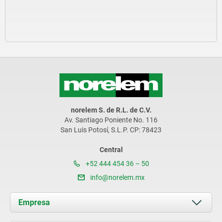
norelem S. de R.L. de C.V.
Av. Santiago Poniente No. 116
San Luis Potosí, S.L.P. CP: 78423
Central
+52 444 454 36 – 50
info@norelem.mx
Empresa