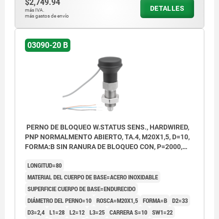
$2,749.94
DETALLES
más IVA.
más gastos de envío
03090-20 B
PERNO DE BLOQUEO W.STATUS SENS., HARDWIRED,
PNP NORMALMENTO ABIERTO, TA.4, M20X1,5, D=10,
FORMA:B SIN RANURA DE BLOQUEO CON, P=2000,
ACERO INOXIDABLE ENDURECIDO,
LONGITUD=80
COMP:TERMOPLÁSTICO GRIS ANTRACITA
MATERIAL DEL CUERPO DE BASE=ACERO INOXIDABLE
SUPERFICIE CUERPO DE BASE=ENDURECIDO
DIÁMETRO DEL PERNO=10
ROSCA=M20X1,5
FORMA=B
D2=33
D3=2,4
L1=28
L2=12
L3=25
CARRERA S=10
SW1=22