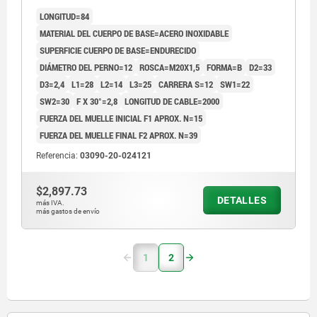
ACERO INOXIDABLE ENDURECIDO,
LONGITUD=84
COMP:TERMOPLÁSTICO GRIS ANTRACITA
MATERIAL DEL CUERPO DE BASE=ACERO INOXIDABLE
SUPERFICIE CUERPO DE BASE=ENDURECIDO
DIÁMETRO DEL PERNO=12
ROSCA=M20X1,5
FORMA=B
D2=33
D3=2,4
L1=28
L2=14
L3=25
CARRERA S=12
SW1=22
SW2=30
F X 30°=2,8
LONGITUD DE CABLE=2000
FUERZA DEL MUELLE INICIAL F1 APROX. N=15
FUERZA DEL MUELLE FINAL F2 APROX. N=39
Referencia:
03090-20-024121
$2,897.73
DETALLES
más IVA.
más gastos de envío
1
2