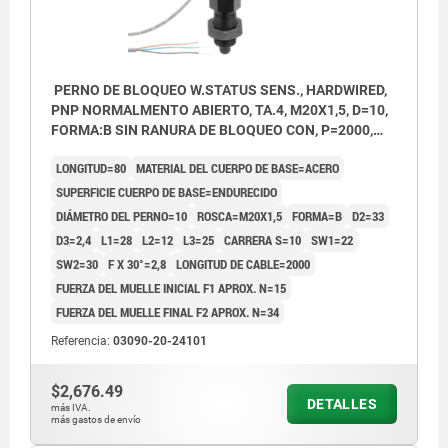
PERNO DE BLOQUEO W.STATUS SENS., HARDWIRED,
PNP NORMALMENTO ABIERTO, TA.4, M20X1,5, D=10,
FORMA:B SIN RANURA DE BLOQUEO CON, P=2000,
ACERO ENDURECIDO, COMP:TERMOPLÁSTICO GRIS
LONGITUD=80
MATERIAL DEL CUERPO DE BASE=ACERO
ANTRACITA RAL7021
SUPERFICIE CUERPO DE BASE=ENDURECIDO
DIÁMETRO DEL PERNO=10
ROSCA=M20X1,5
FORMA=B
D2=33
D3=2,4
L1=28
L2=12
L3=25
CARRERA S=10
SW1=22
SW2=30
F X 30°=2,8
LONGITUD DE CABLE=2000
FUERZA DEL MUELLE INICIAL F1 APROX. N=15
FUERZA DEL MUELLE FINAL F2 APROX. N=34
Referencia:
03090-20-24101
$2,676.49
DETALLES
más IVA.
más gastos de envío