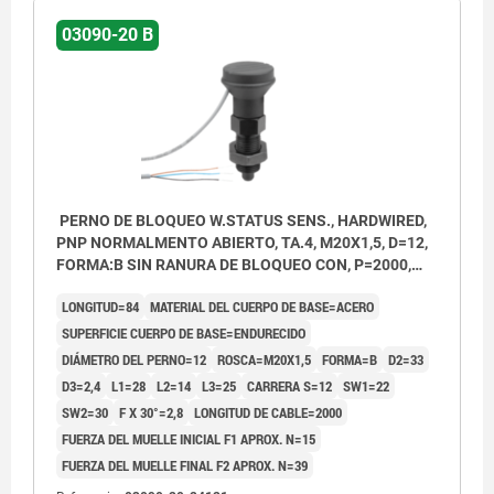
03090-20 B
PERNO DE BLOQUEO W.STATUS SENS., HARDWIRED,
PNP NORMALMENTO ABIERTO, TA.4, M20X1,5, D=12,
FORMA:B SIN RANURA DE BLOQUEO CON, P=2000,
ACERO ENDURECIDO, COMP:TERMOPLÁSTICO GRIS
LONGITUD=84
MATERIAL DEL CUERPO DE BASE=ACERO
ANTRACITA RAL7021
SUPERFICIE CUERPO DE BASE=ENDURECIDO
DIÁMETRO DEL PERNO=12
ROSCA=M20X1,5
FORMA=B
D2=33
D3=2,4
L1=28
L2=14
L3=25
CARRERA S=12
SW1=22
SW2=30
F X 30°=2,8
LONGITUD DE CABLE=2000
FUERZA DEL MUELLE INICIAL F1 APROX. N=15
FUERZA DEL MUELLE FINAL F2 APROX. N=39