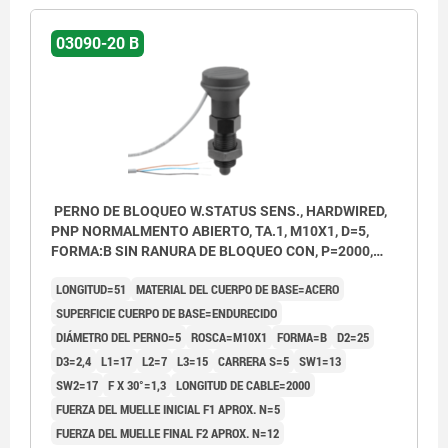
03090-20 B
PERNO DE BLOQUEO W.STATUS SENS., HARDWIRED,
PNP NORMALMENTO ABIERTO, TA.1, M10X1, D=5,
FORMA:B SIN RANURA DE BLOQUEO CON, P=2000,
ACERO ENDURECIDO, COMP:TERMOPLÁSTICO GRIS
LONGITUD=51
MATERIAL DEL CUERPO DE BASE=ACERO
ANTRACITA RAL7021
SUPERFICIE CUERPO DE BASE=ENDURECIDO
DIÁMETRO DEL PERNO=5
ROSCA=M10X1
FORMA=B
D2=25
D3=2,4
L1=17
L2=7
L3=15
CARRERA S=5
SW1=13
SW2=17
F X 30°=1,3
LONGITUD DE CABLE=2000
FUERZA DEL MUELLE INICIAL F1 APROX. N=5
FUERZA DEL MUELLE FINAL F2 APROX. N=12
Forma A: sin ranura de bloqueo, sin