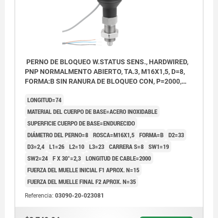
PERNO DE BLOQUEO W.STATUS SENS., HARDWIRED,
PNP NORMALMENTO ABIERTO, TA.3, M16X1,5, D=8,
FORMA:B SIN RANURA DE BLOQUEO CON, P=2000,
ACERO INOXIDABLE ENDURECIDO,
LONGITUD=74
COMP:TERMOPLÁSTICO GRIS ANTRACITA
MATERIAL DEL CUERPO DE BASE=ACERO INOXIDABLE
SUPERFICIE CUERPO DE BASE=ENDURECIDO
DIÁMETRO DEL PERNO=8
ROSCA=M16X1,5
FORMA=B
D2=33
D3=2,4
L1=26
L2=10
L3=23
CARRERA S=8
SW1=19
SW2=24
F X 30°=2,3
LONGITUD DE CABLE=2000
FUERZA DEL MUELLE INICIAL F1 APROX. N=15
FUERZA DEL MUELLE FINAL F2 APROX. N=35
Referencia:
03090-20-023081