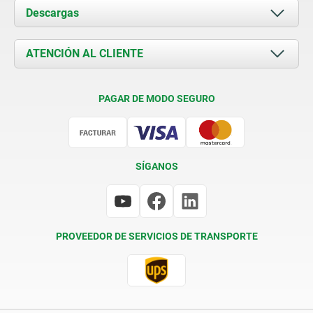
Acerca de nosotros
Descargas
Novedades
Documents
ATENCIÓN AL CLIENTE
Contacto
Condiciones de entrega
PAGAR DE MODO SEGURO
Certificación
SÍGANOS
PROVEEDOR DE SERVICIOS DE TRANSPORTE