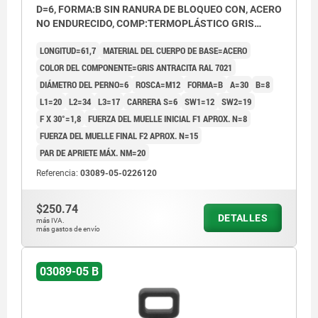
D=6, FORMA:B SIN RANURA DE BLOQUEO CON, ACERO
NO ENDURECIDO, COMP:TERMOPLÁSTICO GRIS
ANTRACITA RAL7021
LONGITUD=61,7
MATERIAL DEL CUERPO DE BASE=ACERO
COLOR DEL COMPONENTE=GRIS ANTRACITA RAL 7021
DIÁMETRO DEL PERNO=6
ROSCA=M12
FORMA=B
A=30
B=8
L1=20
L2=34
L3=17
CARRERA S=6
SW1=12
SW2=19
F X 30°=1,8
FUERZA DEL MUELLE INICIAL F1 APROX. N=8
FUERZA DEL MUELLE FINAL F2 APROX. N=15
PAR DE APRIETE MÁX. NM=20
Referencia:
03089-05-0226120
$250.74
DETALLES
más IVA.
más gastos de envío
03089-05 B