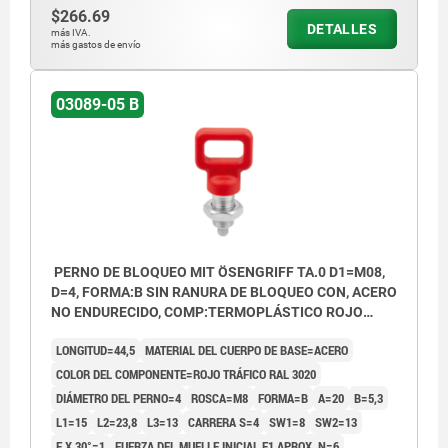
$266.69
DETALLES
más IVA.
más gastos de envío
03089-05 B
PERNO DE BLOQUEO MIT ÖSENGRIFF TA.0 D1=M08,
D=4, FORMA:B SIN RANURA DE BLOQUEO CON, ACERO
NO ENDURECIDO, COMP:TERMOPLÁSTICO ROJO
RAL3020
LONGITUD=44,5
MATERIAL DEL CUERPO DE BASE=ACERO
COLOR DEL COMPONENTE=ROJO TRÁFICO RAL 3020
DIÁMETRO DEL PERNO=4
ROSCA=M8
FORMA=B
A=20
B=5,3
L1=15
L2=23,8
L3=13
CARRERA S=4
SW1=8
SW2=13
F X 30°=1
FUERZA DEL MUELLE INICIAL F1 APROX. N=6