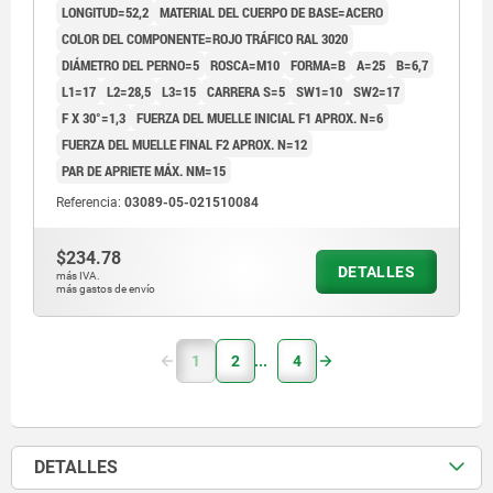
LONGITUD=52,2
MATERIAL DEL CUERPO DE BASE=ACERO
COLOR DEL COMPONENTE=ROJO TRÁFICO RAL 3020
DIÁMETRO DEL PERNO=5
ROSCA=M10
FORMA=B
A=25
B=6,7
L1=17
L2=28,5
L3=15
CARRERA S=5
SW1=10
SW2=17
F X 30°=1,3
FUERZA DEL MUELLE INICIAL F1 APROX. N=6
FUERZA DEL MUELLE FINAL F2 APROX. N=12
PAR DE APRIETE MÁX. NM=15
Referencia:
03089-05-021510084
$234.78
DETALLES
más IVA.
más gastos de envío
1
2
4
DETALLES