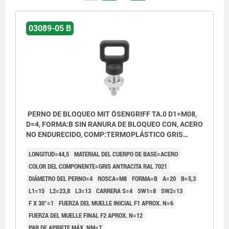
03089-05 B
PERNO DE BLOQUEO MIT ÖSENGRIFF TA.0 D1=M08,
D=4, FORMA:B SIN RANURA DE BLOQUEO CON, ACERO
NO ENDURECIDO, COMP:TERMOPLÁSTICO GRIS
ANTRACITA RAL7021
LONGITUD=44,5
MATERIAL DEL CUERPO DE BASE=ACERO
COLOR DEL COMPONENTE=GRIS ANTRACITA RAL 7021
DIÁMETRO DEL PERNO=4
ROSCA=M8
FORMA=B
A=20
B=5,3
L1=15
L2=23,8
L3=13
CARRERA S=4
SW1=8
SW2=13
F X 30°=1
FUERZA DEL MUELLE INICIAL F1 APROX. N=6
FUERZA DEL MUELLE FINAL F2 APROX. N=12
PAR DE APRIETE MÁX. NM=7