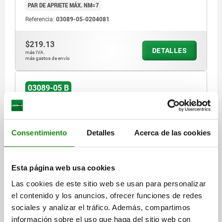
PAR DE APRIETE MÁX. NM=7
Referencia:
03089-05-0204081
$219.13
DETALLES
más IVA.
más gastos de envío
03089-05 B
Consentimiento
Detalles
Acerca de las cookies
Esta página web usa cookies
PERNO DE BLOQUEO MIT ÖSENGRIFF TA.1
D1=M10X1, D=5, FORMA:B SIN RANURA DE BLOQUEO
Las cookies de este sitio web se usan para personalizar
CON, ACERO NO ENDURECIDO,
el contenido y los anuncios, ofrecer funciones de redes
COMP:TERMOPLÁSTICO GRIS ANTRACITA RAL7021
sociales y analizar el tráfico. Además, compartimos
LONGITUD=52,2
MATERIAL DEL CUERPO DE BASE=ACERO
información sobre el uso que haga del sitio web con
COLOR DEL COMPONENTE=GRIS ANTRACITA RAL 7021