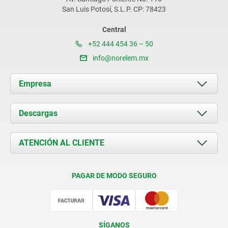
San Luis Potosí, S.L.P. CP: 78423
Central
+52 444 454 36 – 50
info@norelem.mx
Empresa
Acerca de nosotros
Descargas
Novedades
Documents
ATENCIÓN AL CLIENTE
Contacto
Condiciones de entrega
PAGAR DE MODO SEGURO
Certificación
SÍGANOS