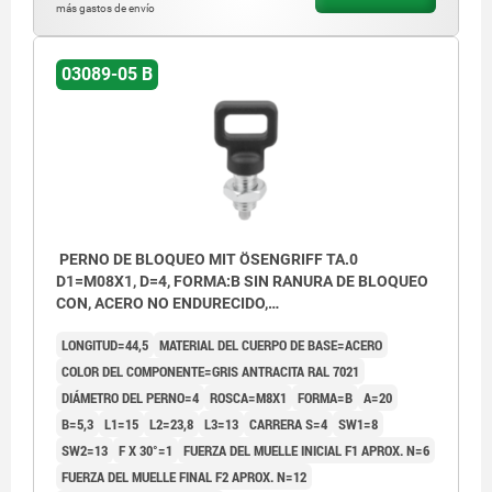
más gastos de envío
03089-05 B
PERNO DE BLOQUEO MIT ÖSENGRIFF TA.0
D1=M08X1, D=4, FORMA:B SIN RANURA DE BLOQUEO
CON, ACERO NO ENDURECIDO,
COMP:TERMOPLÁSTICO GRIS ANTRACITA RAL7021
LONGITUD=44,5
MATERIAL DEL CUERPO DE BASE=ACERO
COLOR DEL COMPONENTE=GRIS ANTRACITA RAL 7021
DIÁMETRO DEL PERNO=4
ROSCA=M8X1
FORMA=B
A=20
B=5,3
L1=15
L2=23,8
L3=13
CARRERA S=4
SW1=8
SW2=13
F X 30°=1
FUERZA DEL MUELLE INICIAL F1 APROX. N=6
FUERZA DEL MUELLE FINAL F2 APROX. N=12