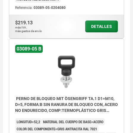
Forma A: sin ranura de bloqueo, sin
Referencia:
03089-05-0204080
contratuerca
Forma B: sin ranura de bloqueo, con
$219.13
DETALLES
más IVA.
contratuerca
más gastos de envío
Forma C: con ranura de bloqueo, sin
03089-05 B
contratuerca
Forma D: con ranura de bloqueo, con
contratuerca
PERNO DE BLOQUEO MIT ÖSENGRIFF TA.1 D1=M10,
D=5, FORMA:B SIN RANURA DE BLOQUEO CON, ACERO
NO ENDURECIDO, COMP:TERMOPLÁSTICO GRIS
ANTRACITA RAL7021
LONGITUD=52,2
MATERIAL DEL CUERPO DE BASE=ACERO
COLOR DEL COMPONENTE=GRIS ANTRACITA RAL 7021