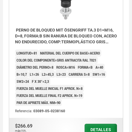
PERNO DE BLOQUEO MIT ÖSENGRIFF TA.3 D1=M16,
D=8, FORMA:B SIN RANURA DE BLOQUEO CON, ACERO
NO ENDURECIDO, COMP:TERMOPLÁSTICO GRIS
ANTRACITA RAL7021
LONGITUD=81
MATERIAL DEL CUERPO DE BASE=ACERO
COLOR DEL COMPONENTE=GRIS ANTRACITA RAL 7021
DIÁMETRO DEL PERNO=8
ROSCA=M16
FORMA=B
A=40
B=10,7
L1=26
L2=45,3
L3=23
CARRERA S=8
SW1=16
SW2=24
F X 30°=2,3
FUERZA DEL MUELLE INICIAL F1 APROX. N=8
FUERZA DEL MUELLE FINAL F2 APROX. N=19
PAR DE APRIETE MÁX. NM=90
Referencia:
03089-05-0238160
$266.69
DETALLES
más IVA.