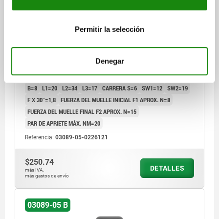
PERNO DE BLOQUEO MIT ÖSENGRIFF TA.2
D1=M12X1,5, D=6, FORMA:B SIN RANURA DE
Permitir la selección
BLOQUEO CON, ACERO NO ENDURECIDO,
COMP:TERMOPLÁSTICO GRIS ANTRACITA RAL7021
LONGITUD=61,7
MATERIAL DEL CUERPO DE BASE=ACERO
Denegar
COLOR DEL COMPONENTE=GRIS ANTRACITA RAL 7021
DIÁMETRO DEL PERNO=6
ROSCA=M12X1,5
FORMA=B
A=30
B=8
L1=20
L2=34
L3=17
CARRERA S=6
SW1=12
SW2=19
F X 30°=1,8
FUERZA DEL MUELLE INICIAL F1 APROX. N=8
FUERZA DEL MUELLE FINAL F2 APROX. N=15
PAR DE APRIETE MÁX. NM=20
Referencia:
03089-05-0226121
$250.74
DETALLES
más IVA.
más gastos de envío
03089-05 B