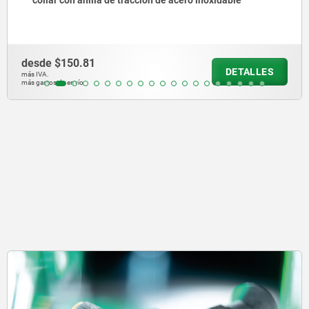
desde
$140.27
DETALLES
más IVA.
más gastos de envío