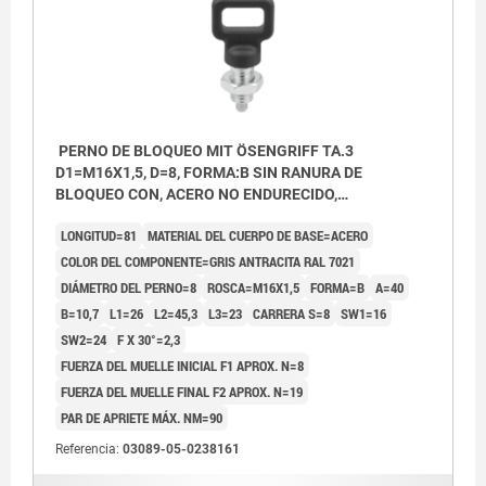
PERNO DE BLOQUEO MIT ÖSENGRIFF TA.3
D1=M16X1,5, D=8, FORMA:B SIN RANURA DE
BLOQUEO CON, ACERO NO ENDURECIDO,
COMP:TERMOPLÁSTICO GRIS ANTRACITA RAL7021
LONGITUD=81
MATERIAL DEL CUERPO DE BASE=ACERO
COLOR DEL COMPONENTE=GRIS ANTRACITA RAL 7021
DIÁMETRO DEL PERNO=8
ROSCA=M16X1,5
FORMA=B
A=40
B=10,7
L1=26
L2=45,3
L3=23
CARRERA S=8
SW1=16
SW2=24
F X 30°=2,3
FUERZA DEL MUELLE INICIAL F1 APROX. N=8
FUERZA DEL MUELLE FINAL F2 APROX. N=19
PAR DE APRIETE MÁX. NM=90
Referencia:
03089-05-0238161