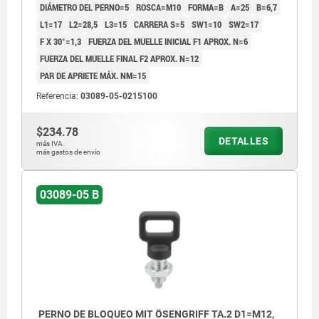
DIÁMETRO DEL PERNO=5
ROSCA=M10
FORMA=B
A=25
B=6,7
L1=17
L2=28,5
L3=15
CARRERA S=5
SW1=10
SW2=17
F X 30°=1,3
FUERZA DEL MUELLE INICIAL F1 APROX. N=6
FUERZA DEL MUELLE FINAL F2 APROX. N=12
PAR DE APRIETE MÁX. NM=15
Referencia:
03089-05-0215100
$234.78
DETALLES
más IVA.
más gastos de envío
03089-05 B
PERNO DE BLOQUEO MIT ÖSENGRIFF TA.2 D1=M12,