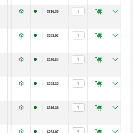
3
8
16
2,3
8
19
90
$316.36
3
4
8
1
6
12
7
$263.07
5
5
10
1,3
6
12
15
$280.84
7
6
12
1,8
8
15
20
$298.30
3
8
16
2,3
8
19
90
$316.36
3
4
8
1
6
12
7
$263.07