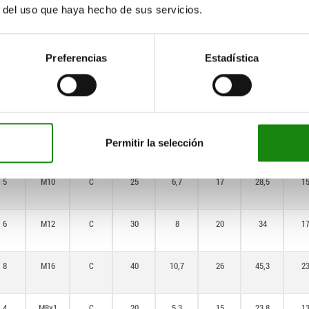
r del uso que haya hecho de sus servicios.
6
M12x1,5
C
30
8
20
34
1
Preferencias
Estadística
8
M16x1,5
C
40
10,7
26
45,3
2
4
M8
C
20
5,3
15
23,8
1
Permitir la selección
5
M10
C
25
6,7
17
28,5
1
6
M12
C
30
8
20
34
1
8
M16
C
40
10,7
26
45,3
2
4
M8x1
C
20
5,3
15
23,8
1