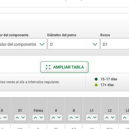
olor del componente
D
D1
gris antracita RAL 7021
4
M8
AMPLIAR TABLA
rojo tráfico RAL 3020
5
M8x1
6
M10
15-17 días
ias veces al día a intervalos regulares.
17+ días
8
M10x1
M12
D
D
D1
D1
Forma
Forma
A
A
B
B
L1
L1
L2
L2
L
L
M12x1,5
M16