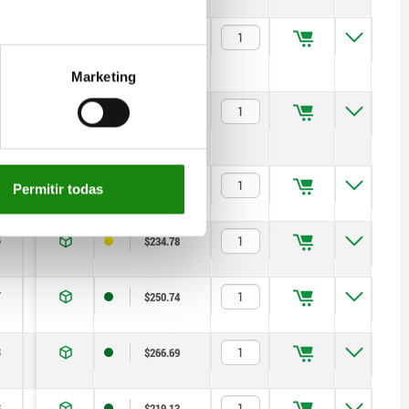
7
6
12
1,8
8
15
20
$250.74
Marketing
3
8
16
2,3
8
19
90
$266.69
3
4
8
1
6
12
7
$219.13
Permitir todas
5
5
10
1,3
6
12
15
$234.78
7
6
12
1,8
8
15
20
$250.74
3
8
16
2,3
8
19
90
$266.69
3
4
8
1
6
12
7
$219.13