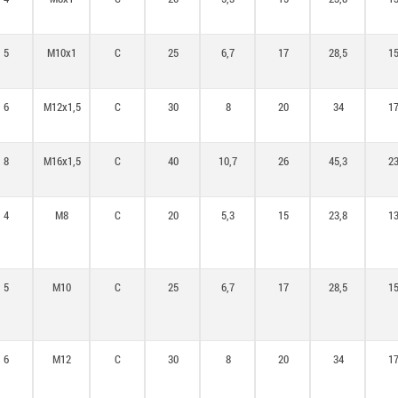
5
M10x1
C
25
6,7
17
28,5
1
6
M12x1,5
C
30
8
20
34
1
8
M16x1,5
C
40
10,7
26
45,3
2
4
M8
C
20
5,3
15
23,8
1
5
M10
C
25
6,7
17
28,5
1
6
M12
C
30
8
20
34
1