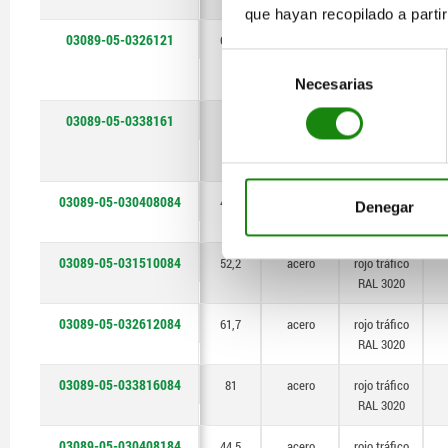
que hayan recopilado a parti
03089-05-0326121
61,7
acero
gris
antracita
Selección
RAL 7021
Necesarias
de
consentimiento
03089-05-0338161
81
acero
gris
antracita
RAL 7021
03089-05-030408084
44,5
acero
rojo tráfico
Denegar
RAL 3020
03089-05-031510084
52,2
acero
rojo tráfico
RAL 3020
03089-05-032612084
61,7
acero
rojo tráfico
RAL 3020
03089-05-033816084
81
acero
rojo tráfico
RAL 3020
03089-05-030408184
44,5
acero
rojo tráfico