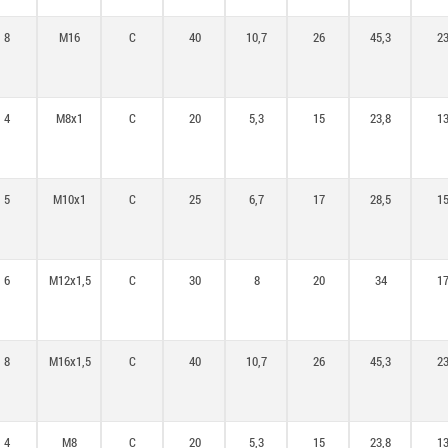
8
M16
C
40
10,7
26
45,3
2
4
M8x1
C
20
5,3
15
23,8
1
5
M10x1
C
25
6,7
17
28,5
1
6
M12x1,5
C
30
8
20
34
1
8
M16x1,5
C
40
10,7
26
45,3
2
4
M8
C
20
5,3
15
23,8
1