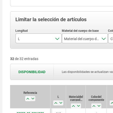
Limitar la selección de artículos
L
Material del cuerpo de base
C
44,5
acero
32
de 32 entradas
52,2
acero inoxidable
61,7
DISPONIBILIDAD
Las disponibilidades se actualizan var
81
Referencia
Referencia
L
L
Material del
Material del
Color del
Color del
cuerpo de
cuerpo de
componente
componente
base
base