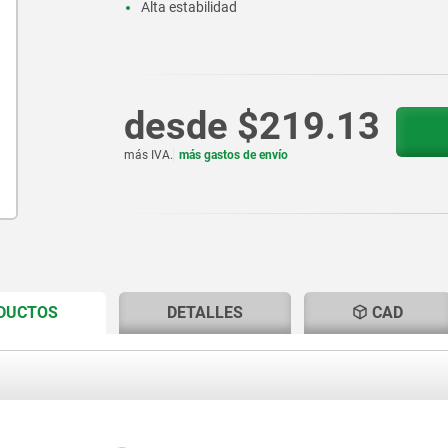
Alta estabilidad
desde
$219.13
más IVA.
más gastos de envío
CURRENT
CURRENT
ODUCTOS
DETALLES
CAD
TAB:
TAB: