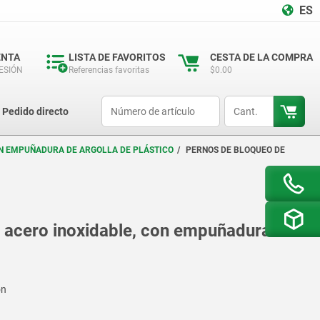
ES
ENTA
LISTA DE FAVORITOS
CESTA DE LA COMPRA
SESIÓN
Referencias favoritas
$0.00
productCode
qty
Pedido directo
ON EMPUÑADURA DE ARGOLLA DE PLÁSTICO
PERNOS DE BLOQUEO DE
 acero inoxidable, con empuñadura de
ón