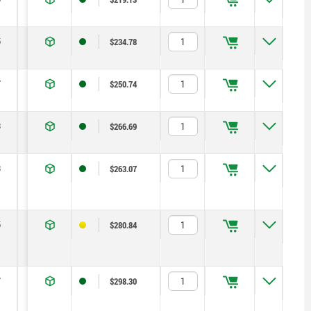
5
5
10
1,3
6
12
15
$234.78
7
6
12
1,8
8
15
20
$250.74
3
8
16
2,3
8
19
90
$266.69
3
4
8
1
6
12
7
$263.07
5
5
10
1,3
6
12
15
$280.84
7
6
12
1,8
8
15
20
$298.30