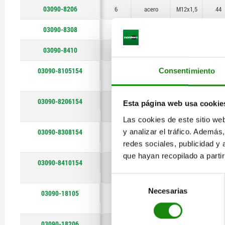
03090-8206
6
acero
M12x1,5
44
03090-8308
8
acero
M16x1,5
56,9
03090-8410
10
acero
M20x1,5
62,9
03090-8105154
Consentimiento
5
acero
M10x1
39
03090-8206154
6
acero
M12x1,5
44
Esta página web usa cookie
Las cookies de este sitio we
03090-8308154
y analizar el tráfico. Ademá
8
acero
M16x1,5
56,9
redes sociales, publicidad y
que hayan recopilado a parti
03090-8410154
10
acero
M20x1,5
62,9
Selección
Necesarias
de
03090-18105
5
acero
M10x1
39
consentimiento
inoxidable
03090-18206
6
acero
M12x1,5
44