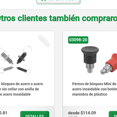
tros clientes también comprar
03089-05
 bloqueo Mini de acero o
Pernos de bloqueo de acer
xidable con botón de
inoxidable con empuñadur
de plástico
argolla de plástico
4.09
desde
$215.52
DETALLES
D