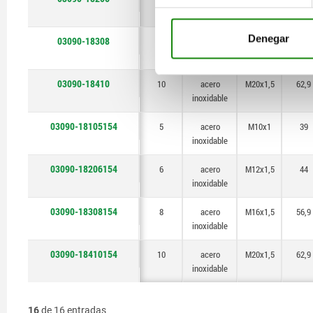
inoxidable
Denegar
03090-18308
8
acero
M16x1,5
56,9
inoxidable
03090-18410
10
acero
M20x1,5
62,9
inoxidable
03090-18105154
5
acero
M10x1
39
inoxidable
03090-18206154
6
acero
M12x1,5
44
inoxidable
03090-18308154
8
acero
M16x1,5
56,9
inoxidable
03090-18410154
10
acero
M20x1,5
62,9
inoxidable
16
de 16 entradas