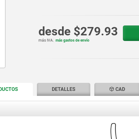
desde
$279.93
más IVA.
más gastos de envío
CURRENT
CURRENT
ODUCTOS
DETALLES
CAD
TAB:
TAB: