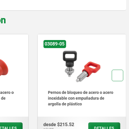
on
03096
o o acero
Pernos de bloqueo de acero o acero
a de
inoxidable sin collar con vástago
roscado
desde
$163.74
ETALLES
DETALLES