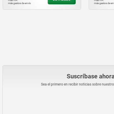
más IVA.
más IVA.
más gastos de envío
más gastos de en
Suscríbase ahora
Sea el primero en recibir noticias sobre nuestr