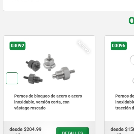
O
NUEVO
03096
03098-20
Pernos de bloqueo de acero o acero
Pernos de
inoxidable sin collar con anilla de
acero ino
tracción de acero inoxidable
maniobra 
desde
$150.81
desde
$11
DETALLES