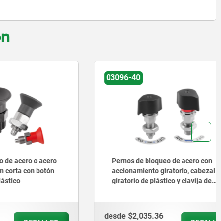
on
03096-40
o o acero
Pernos de bloqueo de acero con
on botón
accionamiento giratorio, cabezal
giratorio de plástico y clavija de
bloqueo cónica
desde
$2,035.36