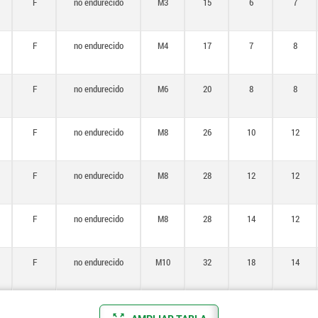
F
no endurecido
M3
15
6
7
F
no endurecido
M4
17
7
8
F
no endurecido
M6
20
8
8
F
no endurecido
M8
26
10
12
F
no endurecido
M8
28
12
12
F
no endurecido
M8
28
14
12
F
no endurecido
M10
32
18
14