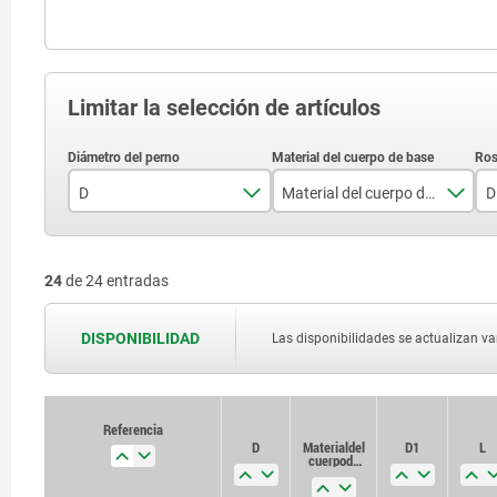
Limitar la selección de artículos
D
Material del cuerpo de base
D
3
acero
24
de 24 entradas
4
acero inoxidable
5
DISPONIBILIDAD
Las disponibilidades se actualizan var
6
8
Referencia
Referencia
D
D
Material del
Material del
D1
D1
L
L
10
cuerpo de
cuerpo de
base
base