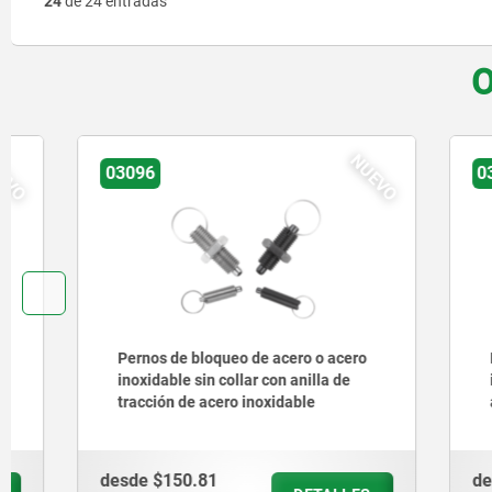
24
de 24 entradas
O
NUEVO
03096
03089-20
Pernos de bloqueo de acero o acero
Pernos de
inoxidable sin collar con anilla de
inoxidabl
tracción de acero inoxidable
apoyo Hyg
maniobra 
desde
$150.81
desde
$1,