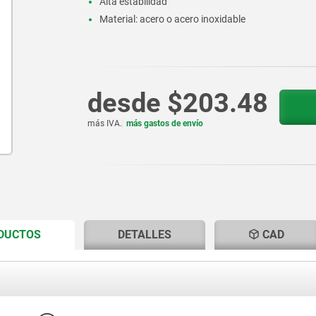
Alta estabilidad
Material: acero o acero inoxidable
desde
$203.48
más IVA.
más gastos de envío
CURRENT
CURRENT
ODUCTOS
DETALLES
CAD
TAB:
TAB: