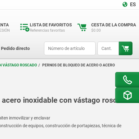
ES
ENTA
LISTA DE FAVORITOS
CESTA DE LA COMPRA
SESIÓN
Referencias favoritas
$0.00
productCode
qty
Pedido directo
ON VÁSTAGO ROSCADO
PERNOS DE BLOQUEO DE ACERO O ACERO
 acero inoxidable con vástago roscado
ten inmovilizar y enclavar
onstrucción de equipos, construcción de portapiezas, técnica de