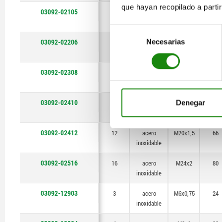
que hayan recopilado a parti
03092-02105
5
acero
M10x1
37
inoxidable
Selección
03092-02206
Necesarias
de
6
acero
M12x1,5
42
inoxidable
consentimiento
03092-02308
8
acero
M16x1,5
56
inoxidable
03092-02410
Denegar
10
acero
M20x1,5
62
inoxidable
03092-02412
12
acero
M20x1,5
66
inoxidable
03092-02516
16
acero
M24x2
80
inoxidable
03092-12903
3
acero
M6x0,75
24
inoxidable