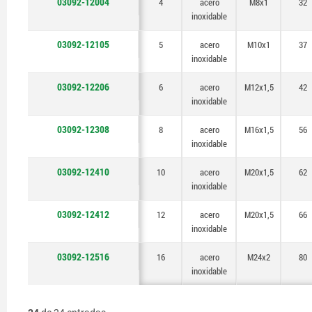
03092-12004
4
acero
M8x1
32
inoxidable
03092-12105
5
acero
M10x1
37
inoxidable
03092-12206
6
acero
M12x1,5
42
inoxidable
03092-12308
8
acero
M16x1,5
56
inoxidable
03092-12410
10
acero
M20x1,5
62
inoxidable
03092-12412
12
acero
M20x1,5
66
inoxidable
03092-12516
16
acero
M24x2
80
inoxidable