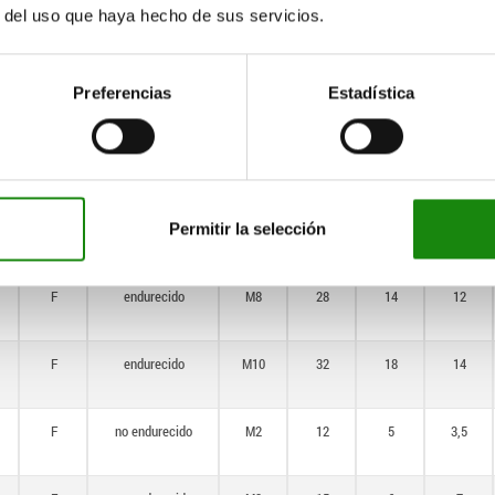
r del uso que haya hecho de sus servicios.
F
endurecido
M4
17
7
8
Preferencias
Estadística
F
endurecido
M6
20
8
8
F
endurecido
M8
26
10
12
Permitir la selección
F
endurecido
M8
28
12
12
F
endurecido
M8
28
14
12
F
endurecido
M10
32
18
14
F
no endurecido
M2
12
5
3,5