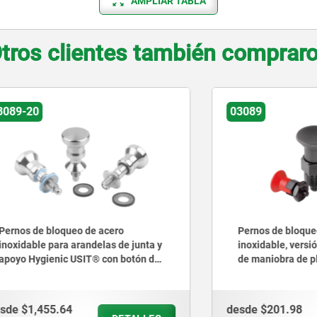
AMPLIAR TABLA
tros clientes también comprar
03089
 bloqueo de acero
Pernos de bloqueo de acer
e para arandelas de junta y
inoxidable, versión corta c
ienic USIT® con botón de
de maniobra de plástico
de acero inoxidable
455.64
desde
$201.98