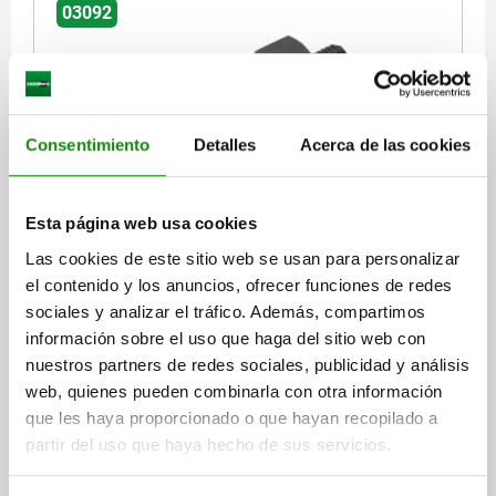
03092
Consentimiento
Detalles
Acerca de las cookies
PERNO DE BLOQUEO SIN RANURA DE BLOQUEO TA.4
D1=M20X1,5, D=10, FORMA:E, ACERO ENDURECIDO
Esta página web usa cookies
Las cookies de este sitio web se usan para personalizar
DIÁMETRO DEL PERNO=10
el contenido y los anuncios, ofrecer funciones de redes
MATERIAL DEL CUERPO DE BASE=ACERO
ROSCA=M20X1,5
sociales y analizar el tráfico. Además, compartimos
LONGITUD=62
FORMA=E
información sobre el uso que haga del sitio web con
SUPERFICIE CUERPO DE BASE=ENDURECIDO
D2=M8
L1=28
nuestros partners de redes sociales, publicidad y análisis
L2=12
L3=12
CARRERA S=10
SW1=22
F X 30°=2,8
web, quienes pueden combinarla con otra información
FUERZA DEL MUELLE INICIAL F1 APROX. N=15
que les haya proporcionado o que hayan recopilado a
FUERZA DEL MUELLE FINAL F2 APROX. N=34
partir del uso que haya hecho de sus servicios.
Referencia:
03092-1410