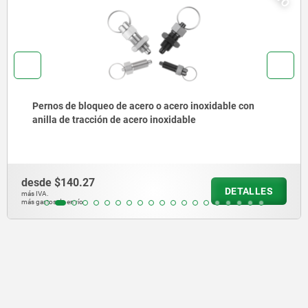
Pernos de bloqueo de acero o acero inoxidable, versión
corta, con vástago roscado
desde
$204.99
DETALLES
más IVA.
más gastos de envío