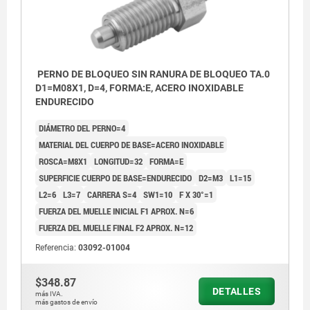
PERNO DE BLOQUEO SIN RANURA DE BLOQUEO TA.0
D1=M08X1, D=4, FORMA:E, ACERO INOXIDABLE
ENDURECIDO
DIÁMETRO DEL PERNO=4
MATERIAL DEL CUERPO DE BASE=ACERO INOXIDABLE
ROSCA=M8X1
LONGITUD=32
FORMA=E
SUPERFICIE CUERPO DE BASE=ENDURECIDO
D2=M3
L1=15
L2=6
L3=7
CARRERA S=4
SW1=10
F X 30°=1
FUERZA DEL MUELLE INICIAL F1 APROX. N=6
FUERZA DEL MUELLE FINAL F2 APROX. N=12
Referencia:
03092-01004
$348.87
DETALLES
más IVA.
más gastos de envío