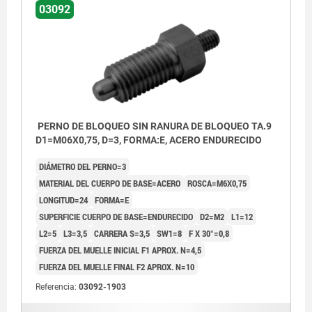
03092
PERNO DE BLOQUEO SIN RANURA DE BLOQUEO TA.9
D1=M06X0,75, D=3, FORMA:E, ACERO ENDURECIDO
DIÁMETRO DEL PERNO=3
MATERIAL DEL CUERPO DE BASE=ACERO
ROSCA=M6X0,75
LONGITUD=24
FORMA=E
SUPERFICIE CUERPO DE BASE=ENDURECIDO
D2=M2
L1=12
L2=5
L3=3,5
CARRERA S=3,5
SW1=8
F X 30°=0,8
FUERZA DEL MUELLE INICIAL F1 APROX. N=4,5
FUERZA DEL MUELLE FINAL F2 APROX. N=10
Forma E: con vástago roscado, sin
Referencia:
03092-1903
contratuerca