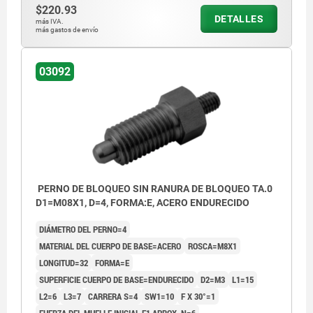
$220.93
DETALLES
Forma F: con vástago roscado, con
más IVA.
más gastos de envío
contratuerca
03092
PERNO DE BLOQUEO SIN RANURA DE BLOQUEO TA.0
D1=M08X1, D=4, FORMA:E, ACERO ENDURECIDO
DIÁMETRO DEL PERNO=4
MATERIAL DEL CUERPO DE BASE=ACERO
ROSCA=M8X1
LONGITUD=32
FORMA=E
SUPERFICIE CUERPO DE BASE=ENDURECIDO
D2=M3
L1=15
L2=6
L3=7
CARRERA S=4
SW1=10
F X 30°=1
FUERZA DEL MUELLE INICIAL F1 APROX. N=6