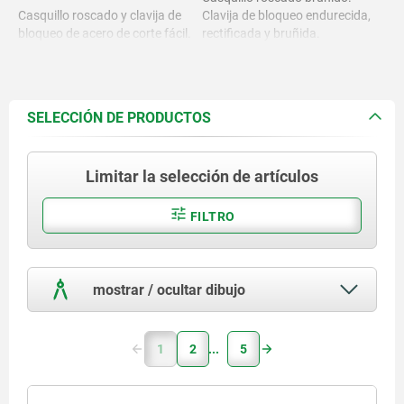
Casquillo roscado y clavija de
Clavija de bloqueo endurecida,
bloqueo de acero de corte fácil.
rectificada y bruñida.
Versión de acero inoxidable:
Casquillo roscado de acabado
Versión en acero inoxidable:
natural.
SELECCIÓN DE PRODUCTOS
Clavija de bloqueo endurecida y
Casquillo roscado 1.4305.
rectificada, con acabado
natural.
Limitar la selección de artículos
Clavija de bloqueo endurecida
Clavija de bloqueo no
1.4034.
endurecida, rectificada, acabado
natural.
FILTRO
Clavija de bloqueo no endurecido
1.4305
mostrar / ocultar dibujo
1
2
5