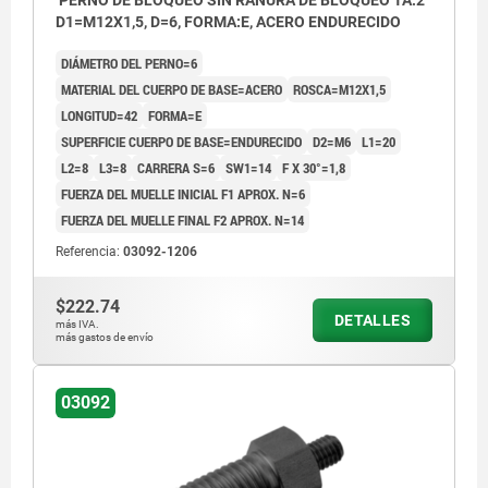
PERNO DE BLOQUEO SIN RANURA DE BLOQUEO TA.2
D1=M12X1,5, D=6, FORMA:E, ACERO ENDURECIDO
DIÁMETRO DEL PERNO=6
MATERIAL DEL CUERPO DE BASE=ACERO
ROSCA=M12X1,5
LONGITUD=42
FORMA=E
SUPERFICIE CUERPO DE BASE=ENDURECIDO
D2=M6
L1=20
L2=8
L3=8
CARRERA S=6
SW1=14
F X 30°=1,8
FUERZA DEL MUELLE INICIAL F1 APROX. N=6
FUERZA DEL MUELLE FINAL F2 APROX. N=14
Referencia:
03092-1206
$222.74
DETALLES
más IVA.
más gastos de envío
03092