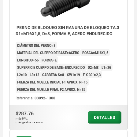
PERNO DE BLOQUEO SIN RANURA DE BLOQUEO TA.3
D1=M16X1,5, D=8, FORMA:E, ACERO ENDURECIDO
DIÁMETRO DEL PERNO=8
MATERIAL DEL CUERPO DE BASE=ACERO
ROSCA=M16X1,5
LONGITUD=56
FORMA=E
SUPERFICIE CUERPO DE BASE=ENDURECIDO
D2=M8
L1=26
L2=10
L3=12
CARRERA S=8
SW1=19
F X 30°=2,3
FUERZA DEL MUELLE INICIAL F1 APROX. N=15
FUERZA DEL MUELLE FINAL F2 APROX. N=35
Referencia:
03092-1308
$287.76
DETALLES
más IVA.
más gastos de envío