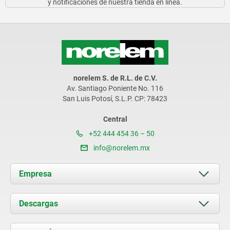
y notificaciones de nuestra tienda en línea.
norelem S. de R.L. de C.V.
Av. Santiago Poniente No. 116
San Luis Potosí, S.L.P. CP: 78423
Central
+52 444 454 36 – 50
info@norelem.mx
Empresa
Acerca de nosotros
Descargas
Novedades
Documents