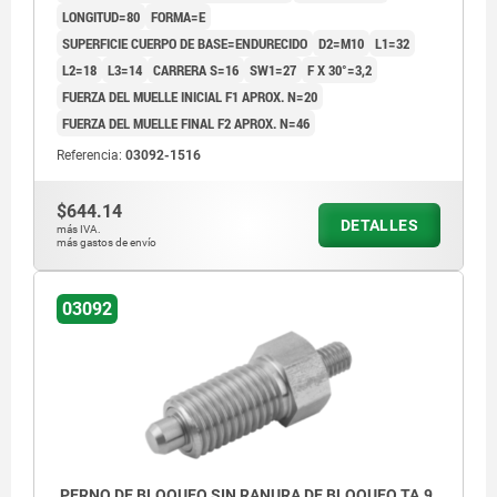
LONGITUD=80
FORMA=E
SUPERFICIE CUERPO DE BASE=ENDURECIDO
D2=M10
L1=32
L2=18
L3=14
CARRERA S=16
SW1=27
F X 30°=3,2
FUERZA DEL MUELLE INICIAL F1 APROX. N=20
FUERZA DEL MUELLE FINAL F2 APROX. N=46
Referencia:
03092-1516
$644.14
DETALLES
más IVA.
más gastos de envío
03092
PERNO DE BLOQUEO SIN RANURA DE BLOQUEO TA.9