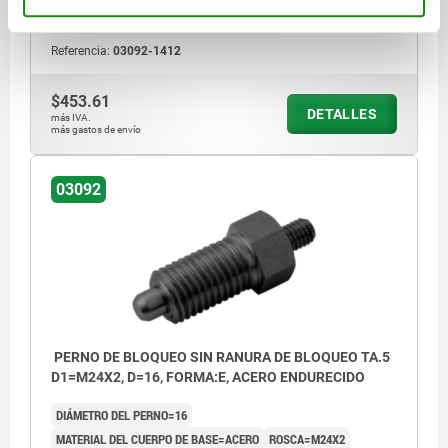
FUERZA DEL MUELLE FINAL F2 APROX. N=39
Referencia:
03092-1412
$453.61
DETALLES
más IVA.
más gastos de envío
03092
PERNO DE BLOQUEO SIN RANURA DE BLOQUEO TA.5
D1=M24X2, D=16, FORMA:E, ACERO ENDURECIDO
DIÁMETRO DEL PERNO=16
MATERIAL DEL CUERPO DE BASE=ACERO
ROSCA=M24X2