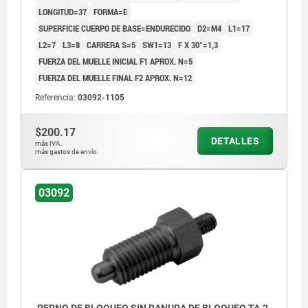
LONGITUD=37
FORMA=E
SUPERFICIE CUERPO DE BASE=ENDURECIDO
D2=M4
L1=17
L2=7
L3=8
CARRERA S=5
SW1=13
F X 30°=1,3
FUERZA DEL MUELLE INICIAL F1 APROX. N=5
FUERZA DEL MUELLE FINAL F2 APROX. N=12
Referencia:
03092-1105
$200.17
DETALLES
más IVA.
más gastos de envío
03092