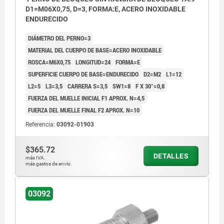
D1=M06X0,75, D=3, FORMA:E, ACERO INOXIDABLE
ENDURECIDO
DIÁMETRO DEL PERNO=3
MATERIAL DEL CUERPO DE BASE=ACERO INOXIDABLE
ROSCA=M6X0,75
LONGITUD=24
FORMA=E
SUPERFICIE CUERPO DE BASE=ENDURECIDO
D2=M2
L1=12
L2=5
L3=3,5
CARRERA S=3,5
SW1=8
F X 30°=0,8
FUERZA DEL MUELLE INICIAL F1 APROX. N=4,5
FUERZA DEL MUELLE FINAL F2 APROX. N=10
Referencia:
03092-01903
$365.72
DETALLES
más IVA.
más gastos de envío
03092