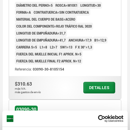
DIÁMETRO DEL PERNO=5
ROSCA=M10X1
LONGITUD=30
FORMA=A
CONTRATUERCA=SIN CONTRATUERCA
MATERIAL DEL CUERPO DE BASE=ACERO
COLOR DEL COMPONENTE=ROJO TRÁFICO RAL 3020
LONGITUD DE EMPUÑADURA=31,7
LONGITUD DE EMPUÑADURA=41,7
ANCHURA=17,9
B1=12,9
CARRERA S=5
L1=8
L2=7
SW1=13
F X 30°=1,3
FUERZA DEL MUELLE INICIAL F1 APROX. N=5
FUERZA DEL MUELLE FINAL F2 APROX. N=12
Referencia:
03090-30-8105154
$310.63
DETALLES
más IVA.
más gastos de envío
03090-30