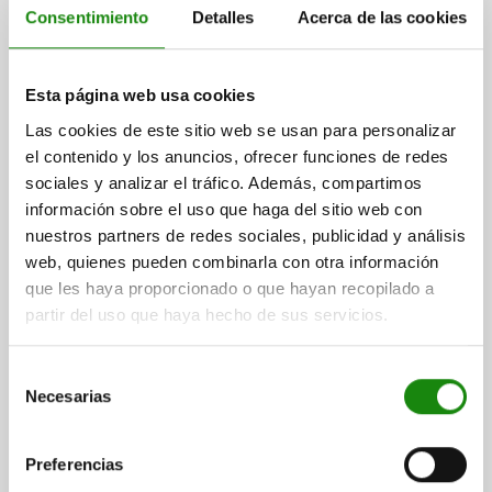
Consentimiento
Detalles
Acerca de las cookies
Esta página web usa cookies
PERNO DE BLOQUEO EMPUÑADURA EXCÉNTRICA,
VERSIÓN CORTA, TA.2, M12X1,5, D=6, FORMA:A OHNE
Las cookies de este sitio web se usan para personalizar
KONTERMUTTER, ACERO ENDURECIDO Y BRUÑIDO,
el contenido y los anuncios, ofrecer funciones de redes
COMP:TERMOPLÁSTICO ROJO RAL3020
sociales y analizar el tráfico. Además, compartimos
DIÁMETRO DEL PERNO=6
ROSCA=M12X1,5
LONGITUD=34
información sobre el uso que haga del sitio web con
FORMA=A
CONTRATUERCA=SIN CONTRATUERCA
nuestros partners de redes sociales, publicidad y análisis
MATERIAL DEL CUERPO DE BASE=ACERO
web, quienes pueden combinarla con otra información
COLOR DEL COMPONENTE=ROJO TRÁFICO RAL 3020
que les haya proporcionado o que hayan recopilado a
LONGITUD DE EMPUÑADURA=31,6
partir del uso que haya hecho de sus servicios.
LONGITUD DE EMPUÑADURA=41,7
ANCHURA=17,9
B1=12,9
CARRERA S=6
L1=10
L2=8
SW1=14
F X 30°=1,8
Selección
FUERZA DEL MUELLE INICIAL F1 APROX. N=6
Necesarias
de
FUERZA DEL MUELLE FINAL F2 APROX. N=14
consentimiento
Referencia:
03090-30-8206154
Preferencias
$351.27