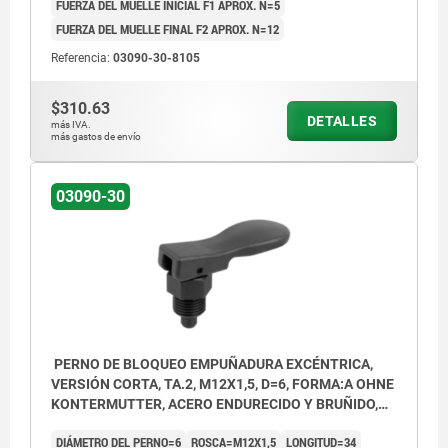
FUERZA DEL MUELLE INICIAL F1 APROX. N=5
Forma B: con contratuerca
FUERZA DEL MUELLE FINAL F2 APROX. N=12
Referencia:
03090-30-8105
$310.63
DETALLES
más IVA.
más gastos de envío
03090-30
PERNO DE BLOQUEO EMPUÑADURA EXCÉNTRICA,
VERSIÓN CORTA, TA.2, M12X1,5, D=6, FORMA:A OHNE
KONTERMUTTER, ACERO ENDURECIDO Y BRUÑIDO,
COMP:TERMOPLÁSTICO NEGRO
DIÁMETRO DEL PERNO=6
ROSCA=M12X1,5
LONGITUD=34