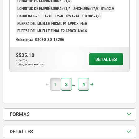
LONGITUD DE EMPUÑADURA=31,6
LONGITUD DE EMPUÑADURA=41,7
ANCHURA=17,9
B1=12,9
CARRERA S=6
L1=10
L2=8
SW1=14
F X 30°=1,8
FUERZA DEL MUELLE INICIAL F1 APROX. N=6
FUERZA DEL MUELLE FINAL F2 APROX. N=14
Referencia:
03090-30-18206
$535.18
DETALLES
más IVA.
más gastos de envío
1
2
4
FORMAS
DETALLES