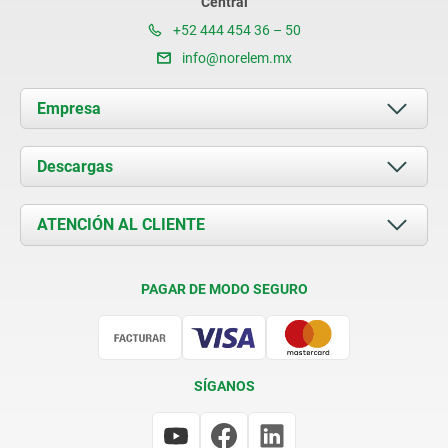
Central
+52 444 454 36 – 50
info@norelem.mx
Empresa
Acerca de nosotros
Descargas
Novedades
Documents
ATENCIÓN AL CLIENTE
Contacto
Condiciones de entrega
PAGAR DE MODO SEGURO
Certificación
SÍGANOS