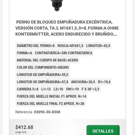
PERNO DE BLOQUEO EMPUÑADURA EXCÉNTRICA,
VERSIÓN CORTA, TA.3, M16X1,5, D=8, FORMA:A OHNE
KONTERMUTTER, ACERO ENDURECIDO Y BRUÑIDO,
COMP:TERMOPLÁSTICO NEGRO
DIÁMETRO DEL PERNO=8
ROSCA=M16X1,5
LONGITUD=42,9
FORMA=A
CONTRATUERCA=SIN CONTRATUERCA
MATERIAL DEL CUERPO DE BASE=ACERO
COLOR DEL COMPONENTE=NEGRO
LONGITUD DE EMPUÑADURA=55,5
LONGITUD DE EMPUÑADURA=67,8
ANCHURA=26,9
B1=19,4
CARRERA S=8
L1=12
L2=10
SW1=19
F X 30°=2,3
FUERZA DEL MUELLE INICIAL F1 APROX. N=14
FUERZA DEL MUELLE FINAL F2 APROX. N=28
Referencia:
03090-30-8308
$412.68
DETALLES
más IVA.