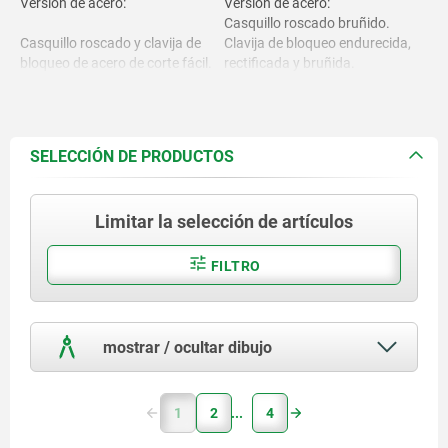
Versión de acero:
Versión de acero:
Casquillo roscado bruñido.
Casquillo roscado y clavija de
Clavija de bloqueo endurecida,
bloqueo de acero de corte fácil.
rectificada y bruñida.
Versión de acero inoxidable:
Casquillo roscado de acabado
Versión de acero inoxidable:
natural.
SELECCIÓN DE PRODUCTOS
Clavija de bloqueo rectificada,
Casquillo roscado 1.4305.
acabado natural.
Limitar la selección de artículos
Clavija de bloqueo 1.4305.
Empuñadura gris negruzcoáceo
RAL7021 o rojo tráfico
Empuñadura de termoplástico
RAL3020.
FILTRO
PPA
(resistente a altas temperaturas)
reforzado con fibra de vidrio.
mostrar / ocultar dibujo
1
2
4