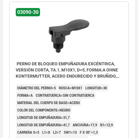
03090-30
PERNO DE BLOQUEO EMPUÑADURA EXCÉNTRICA,
VERSIÓN CORTA, TA.1, M10X1, D=5, FORMA:A OHNE
KONTERMUTTER, ACERO ENDURECIDO Y BRUÑIDO,
COMP:TERMOPLÁSTICO NEGRO
DIÁMETRO DEL PERNO=5
ROSCA=M10X1
LONGITUD=30
FORMA=A
CONTRATUERCA=SIN CONTRATUERCA
MATERIAL DEL CUERPO DE BASE=ACERO
COLOR DEL COMPONENTE=NEGRO
LONGITUD DE EMPUÑADURA=31,7
LONGITUD DE EMPUÑADURA=41,7
ANCHURA=17,9
B1=12,9
CARRERA S=5
L1=8
L2=7
SW1=13
F X 30°=1,3
Forma A: sin contratuerca