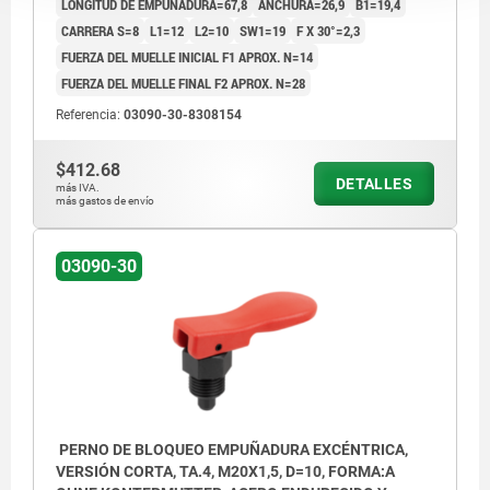
LONGITUD DE EMPUÑADURA=67,8
ANCHURA=26,9
B1=19,4
CARRERA S=8
L1=12
L2=10
SW1=19
F X 30°=2,3
FUERZA DEL MUELLE INICIAL F1 APROX. N=14
FUERZA DEL MUELLE FINAL F2 APROX. N=28
Referencia:
03090-30-8308154
$412.68
DETALLES
más IVA.
más gastos de envío
03090-30
PERNO DE BLOQUEO EMPUÑADURA EXCÉNTRICA,
VERSIÓN CORTA, TA.4, M20X1,5, D=10, FORMA:A