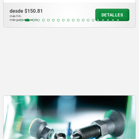
desde
$140.27
DETALLES
más IVA.
más gastos de envío