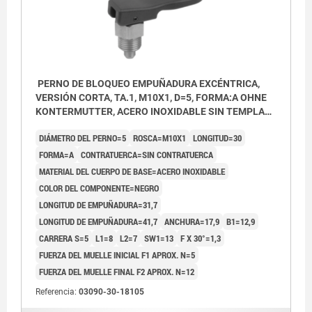
PERNO DE BLOQUEO EMPUÑADURA EXCÉNTRICA,
VERSIÓN CORTA, TA.1, M10X1, D=5, FORMA:A OHNE
KONTERMUTTER, ACERO INOXIDABLE SIN TEMPLAR
Y CON ACABADO, COMP:TERMOPLÁSTICO NEGRO
DIÁMETRO DEL PERNO=5
ROSCA=M10X1
LONGITUD=30
FORMA=A
CONTRATUERCA=SIN CONTRATUERCA
MATERIAL DEL CUERPO DE BASE=ACERO INOXIDABLE
COLOR DEL COMPONENTE=NEGRO
LONGITUD DE EMPUÑADURA=31,7
LONGITUD DE EMPUÑADURA=41,7
ANCHURA=17,9
B1=12,9
CARRERA S=5
L1=8
L2=7
SW1=13
F X 30°=1,3
FUERZA DEL MUELLE INICIAL F1 APROX. N=5
FUERZA DEL MUELLE FINAL F2 APROX. N=12
Referencia:
03090-30-18105