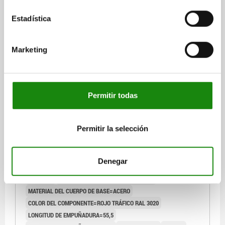
DETALLES
más IVA.
más gastos de envío
Estadística
03090-30
Marketing
Permitir todas
PERNO DE BLOQUEO EMPUÑADURA EXCÉNTRICA,
Permitir la selección
VERSIÓN CORTA, TA.3, M16X1,5, D=8, FORMA:A OHNE
KONTERMUTTER, ACERO ENDURECIDO Y BRUÑIDO,
COMP:TERMOPLÁSTICO ROJO RAL3020
Denegar
DIÁMETRO DEL PERNO=8
ROSCA=M16X1,5
LONGITUD=42,9
FORMA=A
CONTRATUERCA=SIN CONTRATUERCA
MATERIAL DEL CUERPO DE BASE=ACERO
COLOR DEL COMPONENTE=ROJO TRÁFICO RAL 3020
LONGITUD DE EMPUÑADURA=55,5