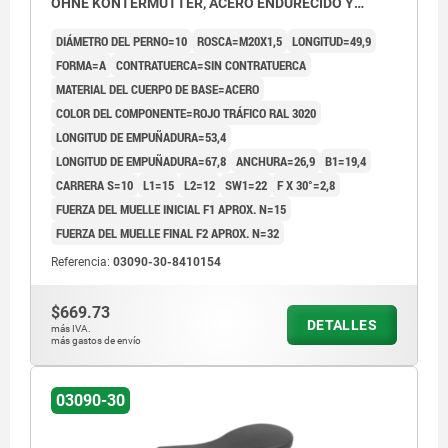
OHNE KONTERMUTTER, ACERO ENDURECIDO Y
BRUÑIDO, COMP:TERMOPLÁSTICO ROJO RAL3020
DIÁMETRO DEL PERNO=10
ROSCA=M20X1,5
LONGITUD=49,9
FORMA=A
CONTRATUERCA=SIN CONTRATUERCA
MATERIAL DEL CUERPO DE BASE=ACERO
COLOR DEL COMPONENTE=ROJO TRÁFICO RAL 3020
LONGITUD DE EMPUÑADURA=53,4
LONGITUD DE EMPUÑADURA=67,8
ANCHURA=26,9
B1=19,4
CARRERA S=10
L1=15
L2=12
SW1=22
F X 30°=2,8
FUERZA DEL MUELLE INICIAL F1 APROX. N=15
FUERZA DEL MUELLE FINAL F2 APROX. N=32
Referencia:
03090-30-8410154
$669.73
DETALLES
más IVA.
más gastos de envío
03090-30