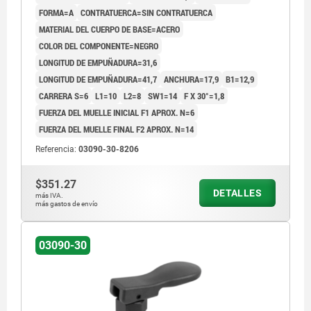
FORMA=A
CONTRATUERCA=SIN CONTRATUERCA
MATERIAL DEL CUERPO DE BASE=ACERO
COLOR DEL COMPONENTE=NEGRO
LONGITUD DE EMPUÑADURA=31,6
LONGITUD DE EMPUÑADURA=41,7
ANCHURA=17,9
B1=12,9
CARRERA S=6
L1=10
L2=8
SW1=14
F X 30°=1,8
FUERZA DEL MUELLE INICIAL F1 APROX. N=6
FUERZA DEL MUELLE FINAL F2 APROX. N=14
Referencia:
03090-30-8206
$351.27
DETALLES
más IVA.
más gastos de envío
03090-30