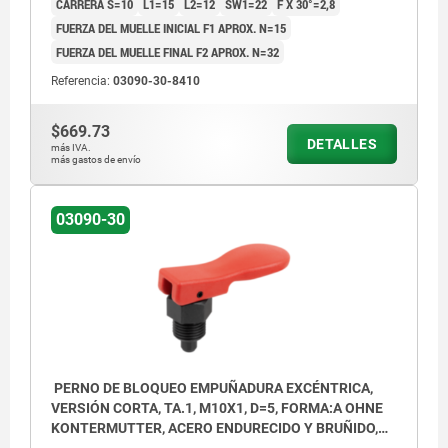
CARRERA S=10
L1=15
L2=12
SW1=22
F X 30°=2,8
FUERZA DEL MUELLE INICIAL F1 APROX. N=15
FUERZA DEL MUELLE FINAL F2 APROX. N=32
Referencia:
03090-30-8410
$669.73
DETALLES
más IVA.
más gastos de envío
03090-30
PERNO DE BLOQUEO EMPUÑADURA EXCÉNTRICA,
VERSIÓN CORTA, TA.1, M10X1, D=5, FORMA:A OHNE
KONTERMUTTER, ACERO ENDURECIDO Y BRUÑIDO,
COMP:TERMOPLÁSTICO ROJO RAL3020