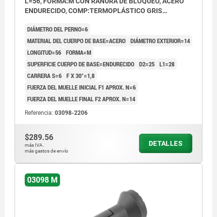
L=56, FORMA:M CON RANURA DE BLOQUEO, ACERO
ENDURECIDO, COMP:TERMOPLÁSTICO GRIS
ANTRACITA RAL7021
DIÁMETRO DEL PERNO=6
MATERIAL DEL CUERPO DE BASE=ACERO
DIÁMETRO EXTERIOR=14
LONGITUD=56
FORMA=M
SUPERFICIE CUERPO DE BASE=ENDURECIDO
D2=25
L1=28
CARRERA S=6
F X 30°=1,8
FUERZA DEL MUELLE INICIAL F1 APROX. N=6
FUERZA DEL MUELLE FINAL F2 APROX. N=14
Referencia:
03098-2206
$289.56
DETALLES
más IVA.
más gastos de envío
03098 M