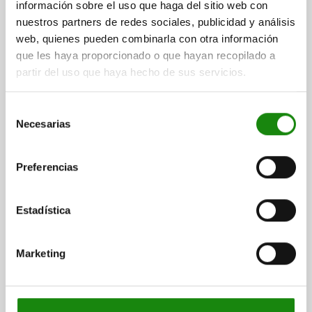
información sobre el uso que haga del sitio web con
INOXIDABLE ENDURECIDO, COMP:TERMOPLÁSTICO
GRIS ANTRACITA RAL7021
nuestros partners de redes sociales, publicidad y análisis
DIÁMETRO DEL PERNO=6
web, quienes pueden combinarla con otra información
MATERIAL DEL CUERPO DE BASE=ACERO INOXIDABLE
que les haya proporcionado o que hayan recopilado a
DIÁMETRO EXTERIOR=14
LONGITUD=56
FORMA=M
partir del uso que haya hecho de sus servicios.
SUPERFICIE CUERPO DE BASE=ENDURECIDO
D2=25
L1=28
CARRERA S=6
F X 30°=1,8
Selección
FUERZA DEL MUELLE INICIAL F1 APROX. N=6
Necesarias
de
FUERZA DEL MUELLE FINAL F2 APROX. N=14
consentimiento
Referencia:
03098-02206
Preferencias
$502.98
DETALLES
más IVA.
Estadística
más gastos de envío
03098 M
Marketing