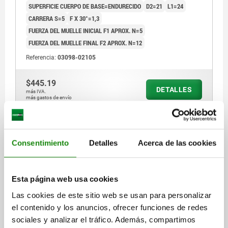
SUPERFICIE CUERPO DE BASE=ENDURECIDO
D2=21
L1=24
CARRERA S=5
F X 30°=1,3
FUERZA DEL MUELLE INICIAL F1 APROX. N=5
FUERZA DEL MUELLE FINAL F2 APROX. N=12
Referencia:
03098-02105
$445.19
DETALLES
más IVA.
más gastos de envío
03098 M
Consentimiento
Detalles
Acerca de las cookies
Esta página web usa cookies
Las cookies de este sitio web se usan para personalizar
el contenido y los anuncios, ofrecer funciones de redes
PERNO DE BLOQUEO SIN COLLAR TA.2, D1=14, D=6,
sociales y analizar el tráfico. Además, compartimos
L=56, FORMA:M CON RANURA DE BLOQUEO, ACERO