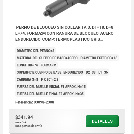
PERNO DE BLOQUEO SIN COLLAR TA.3, D1=18, D=8,
L=74, FORMA:M CON RANURA DE BLOQUEO, ACERO
ENDURECIDO, COMP:TERMOPLÁSTICO GRIS
ANTRACITA RAL7021
DIÁMETRO DEL PERNO=8
MATERIAL DEL CUERPO DE BASE=ACERO
DIÁMETRO EXTERIOR=18
LONGITUD=74
FORMA=M
SUPERFICIE CUERPO DE BASE=ENDURECIDO
D2=33
L1=36
CARRERA S=8
F X 30°=2,3
FUERZA DEL MUELLE INICIAL F1 APROX. N=15
FUERZA DEL MUELLE FINAL F2 APROX. N=35
Referencia:
03098-2308
$341.94
DETALLES
más IVA.
más gastos de envío