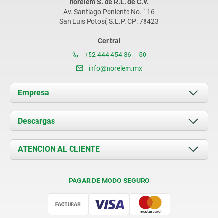
norelem S. de R.L. de C.V.
Av. Santiago Poniente No. 116
San Luis Potosí, S.L.P. CP: 78423
Central
+52 444 454 36 – 50
info@norelem.mx
Empresa
Acerca de nosotros
Descargas
Novedades
Documents
ATENCIÓN AL CLIENTE
Contacto
Condiciones de entrega
PAGAR DE MODO SEGURO
Certificación