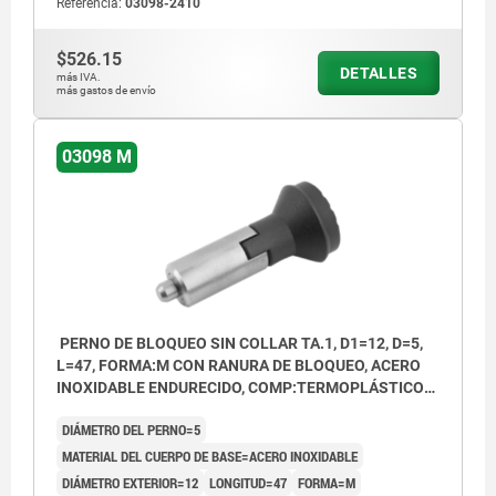
Referencia:
03098-2410
$526.15
DETALLES
más IVA.
más gastos de envío
03098 M
PERNO DE BLOQUEO SIN COLLAR TA.1, D1=12, D=5,
L=47, FORMA:M CON RANURA DE BLOQUEO, ACERO
INOXIDABLE ENDURECIDO, COMP:TERMOPLÁSTICO
GRIS ANTRACITA RAL7021
DIÁMETRO DEL PERNO=5
MATERIAL DEL CUERPO DE BASE=ACERO INOXIDABLE
DIÁMETRO EXTERIOR=12
LONGITUD=47
FORMA=M