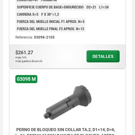
SUPERFICIE CUERPO DE BASE=ENDURECIDO
D2=21
L1=24
CARRERA S=5
F X 30°=1,3
FUERZA DEL MUELLE INICIAL F1 APROX. N=5
FUERZA DEL MUELLE FINAL F2 APROX. N=12
Referencia:
03098-2105
$261.27
DETALLES
más IVA.
más gastos de envío
03098 M
PERNO DE BLOQUEO SIN COLLAR TA.2, D1=14, D=6,