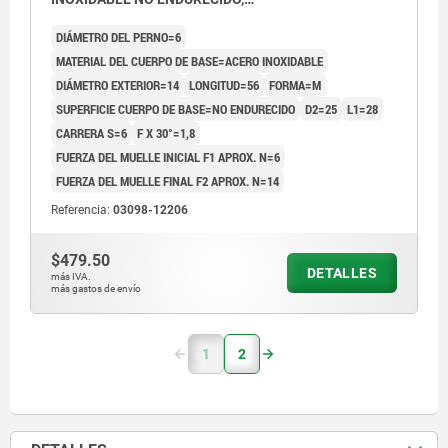
COMP:TERMOPLÁSTICO GRIS ANTRACITA RAL7021
DIÁMETRO DEL PERNO=6
MATERIAL DEL CUERPO DE BASE=ACERO INOXIDABLE
DIÁMETRO EXTERIOR=14
LONGITUD=56
FORMA=M
SUPERFICIE CUERPO DE BASE=NO ENDURECIDO
D2=25
L1=28
CARRERA S=6
F X 30°=1,8
FUERZA DEL MUELLE INICIAL F1 APROX. N=6
FUERZA DEL MUELLE FINAL F2 APROX. N=14
Referencia:
03098-12206
$479.50
DETALLES
más IVA.
más gastos de envío
1
2