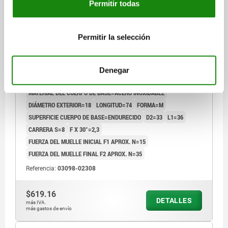
Permitir todas
Permitir la selección
PERNO DE BLOQUEO SIN COLLAR TA.3, D1=18, D=8,
L=74, FORMA:M CON RANURA DE BLOQUEO, ACERO
INOXIDABLE ENDURECIDO, COMP:TERMOPLÁSTICO
Denegar
GRIS ANTRACITA RAL7021
DIÁMETRO DEL PERNO=8
MATERIAL DEL CUERPO DE BASE=ACERO INOXIDABLE
DIÁMETRO EXTERIOR=18
LONGITUD=74
FORMA=M
SUPERFICIE CUERPO DE BASE=ENDURECIDO
D2=33
L1=36
CARRERA S=8
F X 30°=2,3
FUERZA DEL MUELLE INICIAL F1 APROX. N=15
FUERZA DEL MUELLE FINAL F2 APROX. N=35
Referencia:
03098-02308
$619.16
DETALLES
más IVA.
más gastos de envío