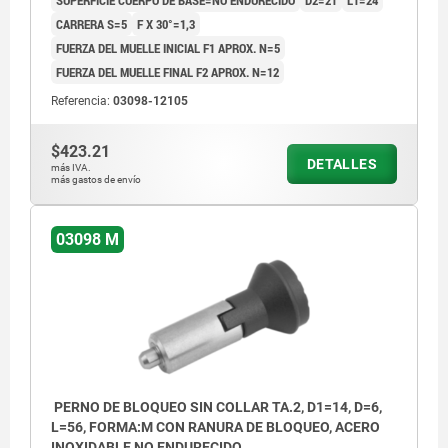
SUPERFICIE CUERPO DE BASE=NO ENDURECIDO
D2=21
L1=24
CARRERA S=5
F X 30°=1,3
FUERZA DEL MUELLE INICIAL F1 APROX. N=5
FUERZA DEL MUELLE FINAL F2 APROX. N=12
Referencia:
03098-12105
$423.21
DETALLES
más IVA.
más gastos de envío
03098 M
PERNO DE BLOQUEO SIN COLLAR TA.2, D1=14, D=6,
L=56, FORMA:M CON RANURA DE BLOQUEO, ACERO
INOXIDABLE NO ENDURECIDO,