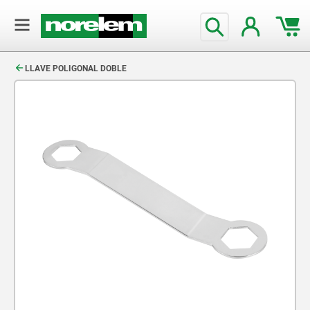
text.skipToContent
text.skipToNavigation
LLAVE POLIGONAL DOBLE