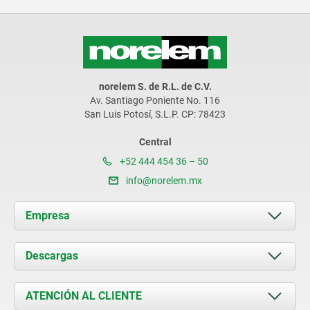
norelem S. de R.L. de C.V.
Av. Santiago Poniente No. 116
San Luis Potosí, S.L.P. CP: 78423
Central
+52 444 454 36 – 50
info@norelem.mx
Empresa
Acerca de nosotros
Descargas
Novedades
Documents
ATENCIÓN AL CLIENTE
Contacto