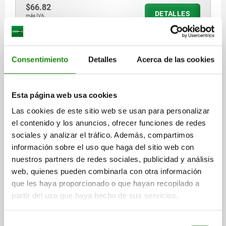
$66.82
DETALLES
más IVA.
más gastos de envío
Consentimiento
Detalles
Acerca de las cookies
DETALLES
CAD
Esta página web usa cookies
Las cookies de este sitio web se usan para personalizar
DESCARGAS
el contenido y los anuncios, ofrecer funciones de redes
sociales y analizar el tráfico. Además, compartimos
Otros clientes también
información sobre el uso que haga del sitio web con
compraron
nuestros partners de redes sociales, publicidad y análisis
web, quienes pueden combinarla con otra información
que les haya proporcionado o que hayan recopilado a
partir del uso que haya hecho de sus servicios.
NUEVO
03092
Selección