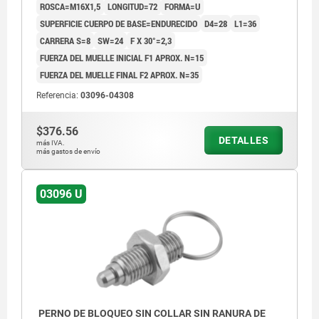
ROSCA=M16X1,5
LONGITUD=72
FORMA=U
SUPERFICIE CUERPO DE BASE=ENDURECIDO
D4=28
L1=36
CARRERA S=8
SW=24
F X 30°=2,3
FUERZA DEL MUELLE INICIAL F1 APROX. N=15
FUERZA DEL MUELLE FINAL F2 APROX. N=35
Referencia:
03096-04308
$376.56
DETALLES
más IVA.
más gastos de envío
03096 U
PERNO DE BLOQUEO SIN COLLAR SIN RANURA DE