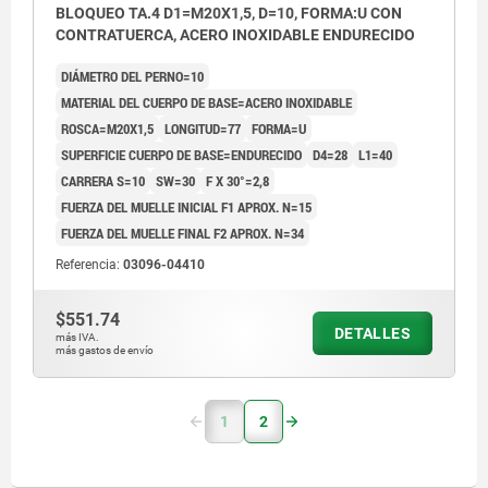
BLOQUEO TA.4 D1=M20X1,5, D=10, FORMA:U CON
CONTRATUERCA, ACERO INOXIDABLE ENDURECIDO
DIÁMETRO DEL PERNO=10
MATERIAL DEL CUERPO DE BASE=ACERO INOXIDABLE
ROSCA=M20X1,5
LONGITUD=77
FORMA=U
SUPERFICIE CUERPO DE BASE=ENDURECIDO
D4=28
L1=40
CARRERA S=10
SW=30
F X 30°=2,8
FUERZA DEL MUELLE INICIAL F1 APROX. N=15
FUERZA DEL MUELLE FINAL F2 APROX. N=34
Referencia:
03096-04410
$551.74
DETALLES
más IVA.
más gastos de envío
1
2