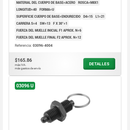
MATERIAL DEL CUERPO DE BASE=ACERO
ROSCA=M8X1
LONGITUD=40
FORMA=U
SUPERFICIE CUERPO DE BASE=ENDURECIDO
D4=15
L1=21
CARRERA S=4
SW=13
F X 30°=1
FUERZA DEL MUELLE INICIAL F1 APROX. N=6
FUERZA DEL MUELLE FINAL F2 APROX. N=12
Referencia:
03096-4004
$165.86
DETALLES
más IVA.
más gastos de envío
03096 U