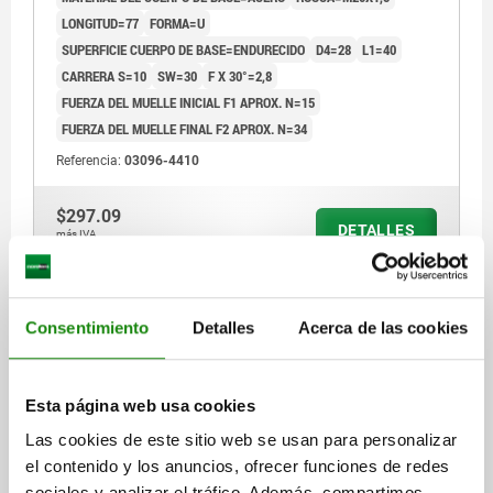
LONGITUD=77
FORMA=U
SUPERFICIE CUERPO DE BASE=ENDURECIDO
D4=28
L1=40
CARRERA S=10
SW=30
F X 30°=2,8
FUERZA DEL MUELLE INICIAL F1 APROX. N=15
FUERZA DEL MUELLE FINAL F2 APROX. N=34
Referencia:
03096-4410
$297.09
DETALLES
más IVA.
más gastos de envío
03096 U
Consentimiento
Detalles
Acerca de las cookies
Esta página web usa cookies
Las cookies de este sitio web se usan para personalizar
el contenido y los anuncios, ofrecer funciones de redes
sociales y analizar el tráfico. Además, compartimos