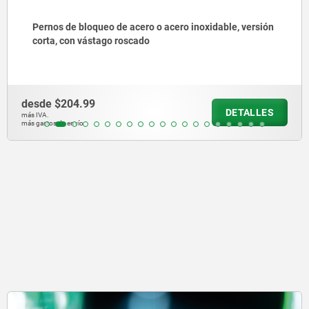
Casquillos receptores de acero inoxidable para sensor
de estado para perno de bloqueo de bola con
accionamiento giratorio
desde
$782.60
DETALLES
más IVA.
más gastos de envío