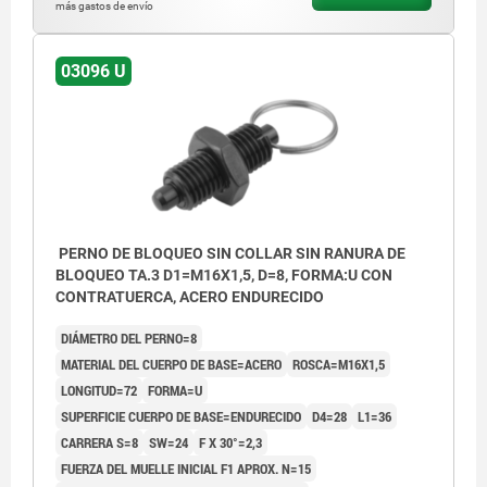
más gastos de envío
03096 U
PERNO DE BLOQUEO SIN COLLAR SIN RANURA DE
BLOQUEO TA.3 D1=M16X1,5, D=8, FORMA:U CON
CONTRATUERCA, ACERO ENDURECIDO
DIÁMETRO DEL PERNO=8
MATERIAL DEL CUERPO DE BASE=ACERO
ROSCA=M16X1,5
LONGITUD=72
FORMA=U
SUPERFICIE CUERPO DE BASE=ENDURECIDO
D4=28
L1=36
CARRERA S=8
SW=24
F X 30°=2,3
FUERZA DEL MUELLE INICIAL F1 APROX. N=15