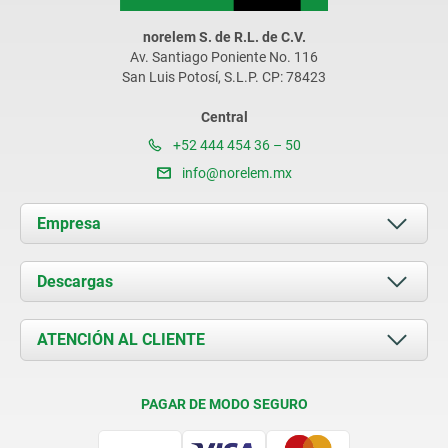
norelem S. de R.L. de C.V.
Av. Santiago Poniente No. 116
San Luis Potosí, S.L.P. CP: 78423
Central
+52 444 454 36 – 50
info@norelem.mx
Empresa
Acerca de nosotros
Descargas
Novedades
Documents
ATENCIÓN AL CLIENTE
Contacto
Condiciones de entrega
PAGAR DE MODO SEGURO
Certificación