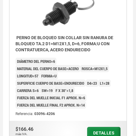
PERNO DE BLOQUEO SIN COLLAR SIN RANURA DE
BLOQUEO TA.2 D1=M12X1,5, D=6, FORMA:U CON
CONTRATUERCA, ACERO ENDURECIDO
DIÁMETRO DEL PERNO=6
MATERIAL DEL CUERPO DE BASE=ACERO
ROSCA=M12X1,5
LONGITUD=57
FORMA=U
SUPERFICIE CUERPO DE BASE=ENDURECIDO
D4=23
L1=28
CARRERA S=6
SW=19
F X 30°=1,8
FUERZA DEL MUELLE INICIAL F1 APROX. N=6
FUERZA DEL MUELLE FINAL F2 APROX. N=14
Referencia:
03096-4206
$166.46
DETALLES
más IVA.