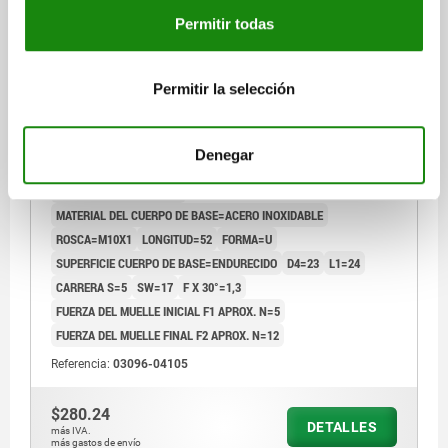
Permitir todas
Permitir la selección
PERNO DE BLOQUEO SIN COLLAR SIN RANURA DE
BLOQUEO TA.1 D1=M10X1, D=5, FORMA:U CON
CONTRATUERCA, ACERO INOXIDABLE ENDURECIDO
Denegar
DIÁMETRO DEL PERNO=5
MATERIAL DEL CUERPO DE BASE=ACERO INOXIDABLE
ROSCA=M10X1
LONGITUD=52
FORMA=U
SUPERFICIE CUERPO DE BASE=ENDURECIDO
D4=23
L1=24
CARRERA S=5
SW=17
F X 30°=1,3
FUERZA DEL MUELLE INICIAL F1 APROX. N=5
FUERZA DEL MUELLE FINAL F2 APROX. N=12
Referencia:
03096-04105
$280.24
DETALLES
más IVA.
más gastos de envío