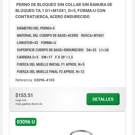
PERNO DE BLOQUEO SIN COLLAR SIN RANURA DE
BLOQUEO TA.1 D1=M10X1, D=5, FORMA:U CON
CONTRATUERCA, ACERO ENDURECIDO
DIÁMETRO DEL PERNO=5
MATERIAL DEL CUERPO DE BASE=ACERO
ROSCA=M10X1
LONGITUD=52
FORMA=U
SUPERFICIE CUERPO DE BASE=ENDURECIDO
D4=23
L1=24
CARRERA S=5
SW=17
F X 30°=1,3
FUERZA DEL MUELLE INICIAL F1 APROX. N=5
FUERZA DEL MUELLE FINAL F2 APROX. N=12
Referencia:
03096-4105
$153.51
DETALLES
más IVA.
más gastos de envío
03096 U