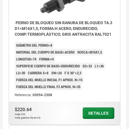
PERNO DE BLOQUEO SIN RANURA DE BLOQUEO TA.3
D1=M16X1,5, FORMA:H ACERO, ENDURECIDO,
COMP:TERMOPLÁSTICO, GRIS ANTRACITA RAL7021
DIÁMETRO DEL PERNO=8
MATERIAL DEL CUERPO DE BASE=ACERO
ROSCA=M16X1,5
LONGITUD=74
FORMA=H
SUPERFICIE CUERPO DE BASE=ENDURECIDO
D2=33
L1=36
L2=30
CARRERA S=8
SW=24
F X 30°=2,3
FUERZA DEL MUELLE INICIAL F1 APROX. N=15
FUERZA DEL MUELLE FINAL F2 APROX. N=35
Referencia:
03094-2308
$220.64
DETALLES
más IVA.
más gastos de envío