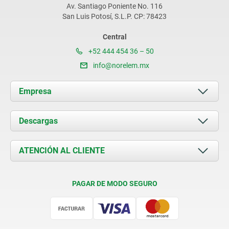
Av. Santiago Poniente No. 116
San Luis Potosí, S.L.P. CP: 78423
Central
+52 444 454 36 – 50
info@norelem.mx
Empresa
Acerca de nosotros
Descargas
Novedades
Documents
ATENCIÓN AL CLIENTE
Contacto
Condiciones de entrega
PAGAR DE MODO SEGURO
Certificación