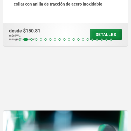
corta, con vástago roscado
desde
$204.99
DETALLES
más IVA.
más gastos de envío