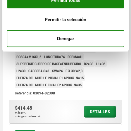
Permitir todas
Permitir la selección
PERNO DE BLOQUEO SIN RANURA DE BLOQUEO TA.3
D1=M16X1,5, FORMA:H ACERO INOXIDABLE,
ENDURECIDO, COMP:TERMOPLÁSTICO, GRIS
ANTRACITA RAL7021
Denegar
DIÁMETRO DEL PERNO=8
MATERIAL DEL CUERPO DE BASE=ACERO INOXIDABLE
ROSCA=M16X1,5
LONGITUD=74
FORMA=H
SUPERFICIE CUERPO DE BASE=ENDURECIDO
D2=33
L1=36
L2=30
CARRERA S=8
SW=24
F X 30°=2,3
FUERZA DEL MUELLE INICIAL F1 APROX. N=15
FUERZA DEL MUELLE FINAL F2 APROX. N=35
Referencia:
03094-02308
$414.48
DETALLES
más IVA.
más gastos de envío