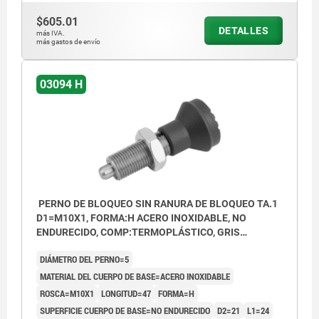
$605.01
DETALLES
más IVA.
más gastos de envío
03094 H
PERNO DE BLOQUEO SIN RANURA DE BLOQUEO TA.1
D1=M10X1, FORMA:H ACERO INOXIDABLE, NO
ENDURECIDO, COMP:TERMOPLÁSTICO, GRIS
ANTRACITA RAL7021
DIÁMETRO DEL PERNO=5
MATERIAL DEL CUERPO DE BASE=ACERO INOXIDABLE
ROSCA=M10X1
LONGITUD=47
FORMA=H
SUPERFICIE CUERPO DE BASE=NO ENDURECIDO
D2=21
L1=24