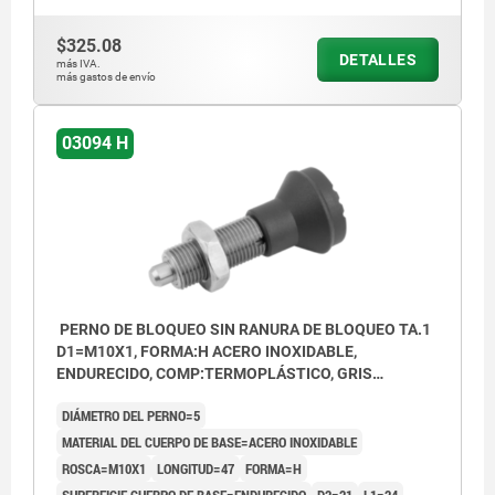
$325.08
DETALLES
más IVA.
más gastos de envío
03094 H
PERNO DE BLOQUEO SIN RANURA DE BLOQUEO TA.1
D1=M10X1, FORMA:H ACERO INOXIDABLE,
ENDURECIDO, COMP:TERMOPLÁSTICO, GRIS
ANTRACITA RAL7021
DIÁMETRO DEL PERNO=5
MATERIAL DEL CUERPO DE BASE=ACERO INOXIDABLE
ROSCA=M10X1
LONGITUD=47
FORMA=H
SUPERFICIE CUERPO DE BASE=ENDURECIDO
D2=21
L1=24