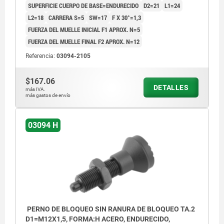
SUPERFICIE CUERPO DE BASE=ENDURECIDO
D2=21
L1=24
L2=18
CARRERA S=5
SW=17
F X 30°=1,3
FUERZA DEL MUELLE INICIAL F1 APROX. N=5
FUERZA DEL MUELLE FINAL F2 APROX. N=12
Referencia:
03094-2105
$167.06
DETALLES
más IVA.
más gastos de envío
03094 H
PERNO DE BLOQUEO SIN RANURA DE BLOQUEO TA.2
D1=M12X1,5, FORMA:H ACERO, ENDURECIDO,