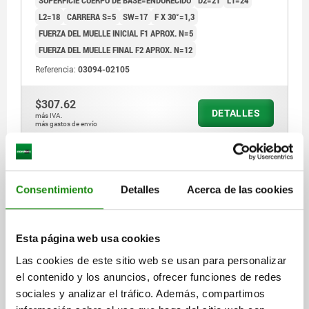
L2=18
CARRERA S=5
SW=17
F X 30°=1,3
FUERZA DEL MUELLE INICIAL F1 APROX. N=5
FUERZA DEL MUELLE FINAL F2 APROX. N=12
Referencia:
03094-02105
$307.62
DETALLES
más IVA.
más gastos de envío
03094 H
Consentimiento
Detalles
Acerca de las cookies
Esta página web usa cookies
Las cookies de este sitio web se usan para personalizar
el contenido y los anuncios, ofrecer funciones de redes
PERNO DE BLOQUEO SIN RANURA DE BLOQUEO TA.2
sociales y analizar el tráfico. Además, compartimos
D1=M12X1,5, FORMA:H ACERO INOXIDABLE,
ENDURECIDO, COMP:TERMOPLÁSTICO, GRIS