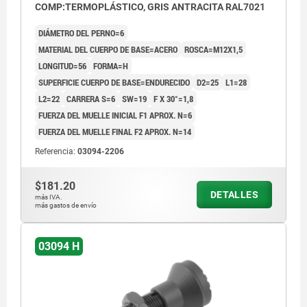
COMP:TERMOPLÁSTICO, GRIS ANTRACITA RAL7021
DIÁMETRO DEL PERNO=6
MATERIAL DEL CUERPO DE BASE=ACERO
ROSCA=M12X1,5
LONGITUD=56
FORMA=H
SUPERFICIE CUERPO DE BASE=ENDURECIDO
D2=25
L1=28
L2=22
CARRERA S=6
SW=19
F X 30°=1,8
FUERZA DEL MUELLE INICIAL F1 APROX. N=6
FUERZA DEL MUELLE FINAL F2 APROX. N=14
Referencia:
03094-2206
$181.20
DETALLES
más IVA.
más gastos de envío
03094 H