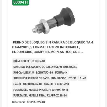
03094 H
PERNO DE BLOQUEO SIN RANURA DE BLOQUEO TA.4
D1=M20X1,5, FORMA:H ACERO INOXIDABLE,
ENDURECIDO, COMP:TERMOPLÁSTICO, GRIS
ANTRACITA RAL7021
DIÁMETRO DEL PERNO=10
MATERIAL DEL CUERPO DE BASE=ACERO INOXIDABLE
ROSCA=M20X1,5
LONGITUD=80
FORMA=H
SUPERFICIE CUERPO DE BASE=ENDURECIDO
D2=33
L1=40
L2=30
CARRERA S=10
SW=30
F X 30°=2,8
FUERZA DEL MUELLE INICIAL F1 APROX. N=15
FUERZA DEL MUELLE FINAL F2 APROX. N=34
Referencia:
03094-02410