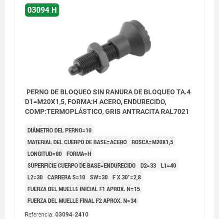
03094 H
PERNO DE BLOQUEO SIN RANURA DE BLOQUEO TA.4
D1=M20X1,5, FORMA:H ACERO, ENDURECIDO,
COMP:TERMOPLÁSTICO, GRIS ANTRACITA RAL7021
DIÁMETRO DEL PERNO=10
MATERIAL DEL CUERPO DE BASE=ACERO
ROSCA=M20X1,5
LONGITUD=80
FORMA=H
SUPERFICIE CUERPO DE BASE=ENDURECIDO
D2=33
L1=40
L2=30
CARRERA S=10
SW=30
F X 30°=2,8
FUERZA DEL MUELLE INICIAL F1 APROX. N=15
FUERZA DEL MUELLE FINAL F2 APROX. N=34
Referencia:
03094-2410