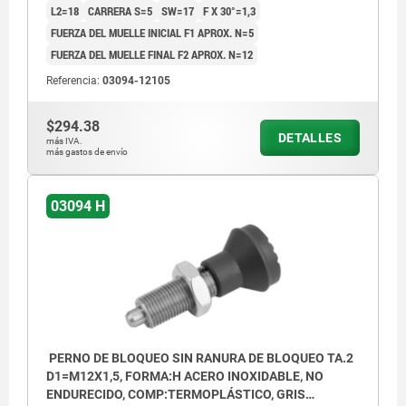
L2=18
CARRERA S=5
SW=17
F X 30°=1,3
FUERZA DEL MUELLE INICIAL F1 APROX. N=5
FUERZA DEL MUELLE FINAL F2 APROX. N=12
Referencia:
03094-12105
$294.38
DETALLES
más IVA.
más gastos de envío
03094 H
PERNO DE BLOQUEO SIN RANURA DE BLOQUEO TA.2
D1=M12X1,5, FORMA:H ACERO INOXIDABLE, NO
ENDURECIDO, COMP:TERMOPLÁSTICO, GRIS