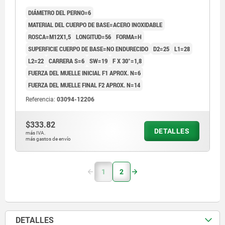
ANTRACITA RAL7021
DIÁMETRO DEL PERNO=6
MATERIAL DEL CUERPO DE BASE=ACERO INOXIDABLE
ROSCA=M12X1,5
LONGITUD=56
FORMA=H
SUPERFICIE CUERPO DE BASE=NO ENDURECIDO
D2=25
L1=28
L2=22
CARRERA S=6
SW=19
F X 30°=1,8
FUERZA DEL MUELLE INICIAL F1 APROX. N=6
FUERZA DEL MUELLE FINAL F2 APROX. N=14
Referencia:
03094-12206
$333.82
DETALLES
más IVA.
más gastos de envío
1
2
DETALLES