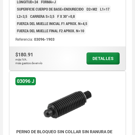
LONGITUD=24
FORMA=J
SUPERFICIE CUERPO DE BASE=ENDURECIDO
D2=M2
L1=17
L2=3,5
CARRERA S=3,5
F X 30°=0,8
FUERZA DEL MUELLE INICIAL F1 APROX. N=4,5
FUERZA DEL MUELLE FINAL F2 APROX. N=10
Referencia:
03096-1903
$180.91
DETALLES
más IVA.
más gastos de envío
03096 J
PERNO DE BLOQUEO SIN COLLAR SIN RANURA DE