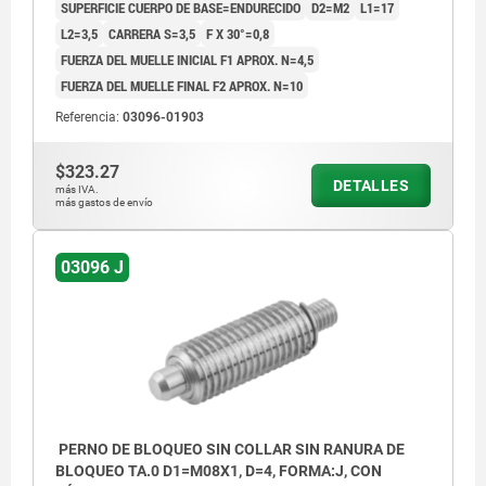
SUPERFICIE CUERPO DE BASE=ENDURECIDO
D2=M2
L1=17
L2=3,5
CARRERA S=3,5
F X 30°=0,8
FUERZA DEL MUELLE INICIAL F1 APROX. N=4,5
FUERZA DEL MUELLE FINAL F2 APROX. N=10
Referencia:
03096-01903
$323.27
DETALLES
más IVA.
más gastos de envío
03096 J
PERNO DE BLOQUEO SIN COLLAR SIN RANURA DE
BLOQUEO TA.0 D1=M08X1, D=4, FORMA:J, CON