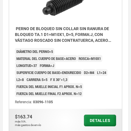
PERNO DE BLOQUEO SIN COLLAR SIN RANURA DE
BLOQUEO TA.1 D1=M10X1, D=5, FORMA:J, CON
VÁSTAGO ROSCADO SIN CONTRATUERCA, ACERO
ENDURECIDO
DIÁMETRO DEL PERNO=5
MATERIAL DEL CUERPO DE BASE=ACERO
ROSCA=M10X1
LONGITUD=37
FORMA=J
SUPERFICIE CUERPO DE BASE=ENDURECIDO
D2=M4
L1=24
L2=8
CARRERA S=5
F X 30°=1,3
FUERZA DEL MUELLE INICIAL F1 APROX. N=5
FUERZA DEL MUELLE FINAL F2 APROX. N=12
Referencia:
03096-1105
$163.74
DETALLES
más IVA.
más gastos de envío