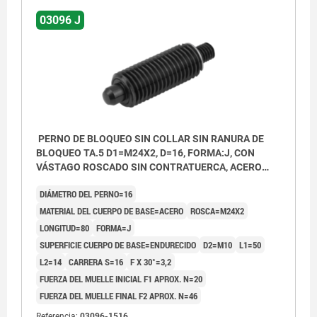
03096 J
PERNO DE BLOQUEO SIN COLLAR SIN RANURA DE
BLOQUEO TA.5 D1=M24X2, D=16, FORMA:J, CON
VÁSTAGO ROSCADO SIN CONTRATUERCA, ACERO
ENDURECIDO
DIÁMETRO DEL PERNO=16
MATERIAL DEL CUERPO DE BASE=ACERO
ROSCA=M24X2
LONGITUD=80
FORMA=J
SUPERFICIE CUERPO DE BASE=ENDURECIDO
D2=M10
L1=50
L2=14
CARRERA S=16
F X 30°=3,2
FUERZA DEL MUELLE INICIAL F1 APROX. N=20
FUERZA DEL MUELLE FINAL F2 APROX. N=46
Referencia:
03096-1516