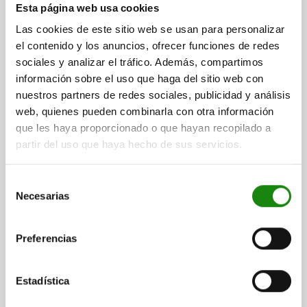
Esta página web usa cookies
VÁSTAGO ROSCADO SIN CONTRATUERCA, ACERO
ENDURECIDO
Las cookies de este sitio web se usan para personalizar
DIÁMETRO DEL PERNO=10
el contenido y los anuncios, ofrecer funciones de redes
MATERIAL DEL CUERPO DE BASE=ACERO
ROSCA=M20X1,5
sociales y analizar el tráfico. Además, compartimos
LONGITUD=62
FORMA=J
información sobre el uso que haga del sitio web con
SUPERFICIE CUERPO DE BASE=ENDURECIDO
D2=M8
L1=40
nuestros partners de redes sociales, publicidad y análisis
L2=12
CARRERA S=10
F X 30°=2,8
web, quienes pueden combinarla con otra información
FUERZA DEL MUELLE INICIAL F1 APROX. N=15
que les haya proporcionado o que hayan recopilado a
FUERZA DEL MUELLE FINAL F2 APROX. N=34
partir del uso que haya hecho de sus servicios.
Referencia:
03096-1410
Selección
$299.80
Necesarias
de
DETALLES
más IVA.
más gastos de envío
consentimiento
Preferencias
03096 J
Estadística