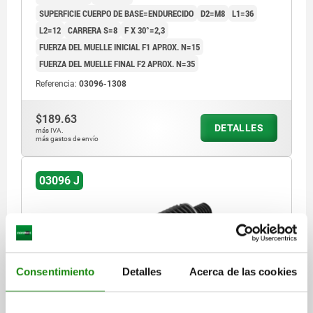
SUPERFICIE CUERPO DE BASE=ENDURECIDO
D2=M8
L1=36
L2=12
CARRERA S=8
F X 30°=2,3
FUERZA DEL MUELLE INICIAL F1 APROX. N=15
FUERZA DEL MUELLE FINAL F2 APROX. N=35
Referencia:
03096-1308
$189.63
DETALLES
más IVA.
más gastos de envío
03096 J
Consentimiento
Detalles
Acerca de las cookies
PERNO DE BLOQUEO SIN COLLAR SIN RANURA DE
BLOQUEO TA.4 D1=M20X1,5, D=10, FORMA:J, CON