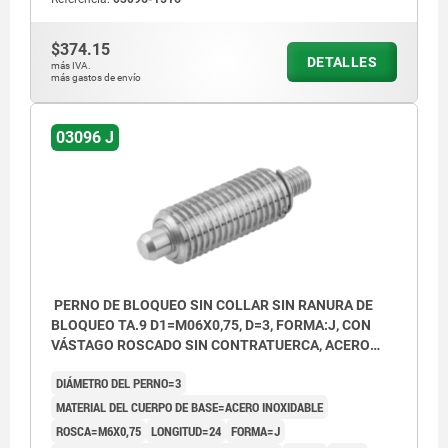
$374.15
DETALLES
más IVA.
más gastos de envío
03096 J
PERNO DE BLOQUEO SIN COLLAR SIN RANURA DE
BLOQUEO TA.9 D1=M06X0,75, D=3, FORMA:J, CON
VÁSTAGO ROSCADO SIN CONTRATUERCA, ACERO
INOXIDABLE ENDURECIDO
DIÁMETRO DEL PERNO=3
MATERIAL DEL CUERPO DE BASE=ACERO INOXIDABLE
ROSCA=M6X0,75
LONGITUD=24
FORMA=J