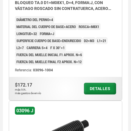
BLOQUEO TA.0 D1=M08X1, D=4, FORMA:J, CON
VÁSTAGO ROSCADO SIN CONTRATUERCA, ACERO
ENDURECIDO
DIÁMETRO DEL PERNO=4
MATERIAL DEL CUERPO DE BASE=ACERO
ROSCA=M8X1
LONGITUD=32
FORMA=J
SUPERFICIE CUERPO DE BASE=ENDURECIDO
D2=M3
L1=21
L2=7
CARRERA S=4
F X 30°=1
FUERZA DEL MUELLE INICIAL F1 APROX. N=6
FUERZA DEL MUELLE FINAL F2 APROX. N=12
Referencia:
03096-1004
$172.17
DETALLES
más IVA.
más gastos de envío
03096 J