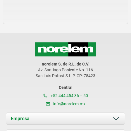
norelem S. de R.L. de C.V.
Av. Santiago Poniente No. 116
San Luis Potosí, S.L.P. CP: 78423
Central
+52 444 454 36 – 50
info@norelem.mx
Empresa