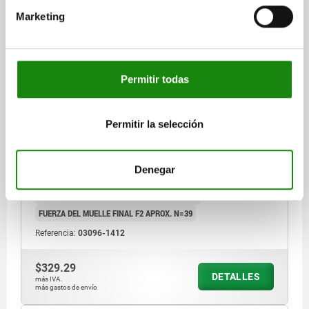
Marketing
PERNO DE BLOQUEO SIN COLLAR SIN RANURA DE
BLOQUEO TA.4 D1=M20X1,5, D=12, FORMA:J, CON
Permitir todas
VÁSTAGO ROSCADO SIN CONTRATUERCA, ACERO
ENDURECIDO
DIÁMETRO DEL PERNO=12
Permitir la selección
MATERIAL DEL CUERPO DE BASE=ACERO
ROSCA=M20X1,5
LONGITUD=66
FORMA=J
SUPERFICIE CUERPO DE BASE=ENDURECIDO
D2=M8
L1=42
Denegar
L2=12
CARRERA S=12
F X 30°=2,8
FUERZA DEL MUELLE INICIAL F1 APROX. N=15
FUERZA DEL MUELLE FINAL F2 APROX. N=39
Referencia:
03096-1412
$329.29
DETALLES
más IVA.
más gastos de envío