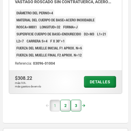
VÁSTAGO ROSCADO SIN CONTRATUERCA, ACERO
INOXIDABLE ENDURECIDO
DIÁMETRO DEL PERNO=4
MATERIAL DEL CUERPO DE BASE=ACERO INOXIDABLE
ROSCA=M8X1
LONGITUD=32
FORMA=J
SUPERFICIE CUERPO DE BASE=ENDURECIDO
D2=M3
L1=21
L2=7
CARRERA S=4
F X 30°=1
FUERZA DEL MUELLE INICIAL F1 APROX. N=6
FUERZA DEL MUELLE FINAL F2 APROX. N=12
Referencia:
03096-01004
$308.22
DETALLES
más IVA.
más gastos de envío
1
2
3