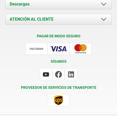
Acerca de nosotros
Descargas
Novedades
Documents
ATENCIÓN AL CLIENTE
Contacto
Condiciones de entrega
PAGAR DE MODO SEGURO
Certificación
SÍGANOS
PROVEEDOR DE SERVICIOS DE TRANSPORTE