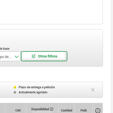
Superficie cuerpo de base
ido
ecido
Plazo de entrega a petición
Actualmente agotado
Disponibilidad
Disponibilidad
CAD
CAD
Cantidad
Cantidad
Pedir
Pedir