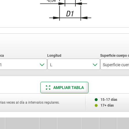
1
L
M6x0,75
25,5
endurec
AMPLIAR TABLA
M8x1
29,5
no endur
M10x1
34,5
15-17 días
ias veces al día a intervalos regulares.
17+ días
M12x1,5
41,7
M16x1,5
54