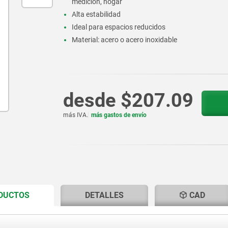
medición, hogar
Alta estabilidad
Ideal para espacios reducidos
Material: acero o acero inoxidable
desde
$207.09
más IVA.
más gastos de envío
CURRENT
CURRENT
ODUCTOS
DETALLES
CAD
TAB:
TAB: