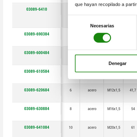
que hayan recopilado a parti
03089-6410
10
acero
M20x1,5
61
Selección
Necesarias
de
consentimiento
03089-690384
3
acero
M6x0,75
25,5
03089-600484
4
acero
M8x1
29,5
Denegar
03089-610584
5
acero
M10x1
34,5
03089-620684
6
acero
M12x1,5
41,7
03089-630884
8
acero
M16x1,5
54
03089-641084
10
acero
M20x1,5
61