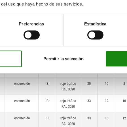
r del uso que haya hecho de sus servicios.
endurecido
B
gris
33
15
12
antracita
RAL 7021
Preferencias
Estadística
endurecido
B
rojo tráfico
14
6
5
RAL 3020
endurecido
B
rojo tráfico
18
6
6
RAL 3020
Permitir la selección
endurecido
B
rojo tráfico
21
8
7
RAL 3020
endurecido
B
rojo tráfico
25
10
8
RAL 3020
endurecido
B
rojo tráfico
33
12
10
RAL 3020
endurecido
B
rojo tráfico
33
15
12
RAL 3020