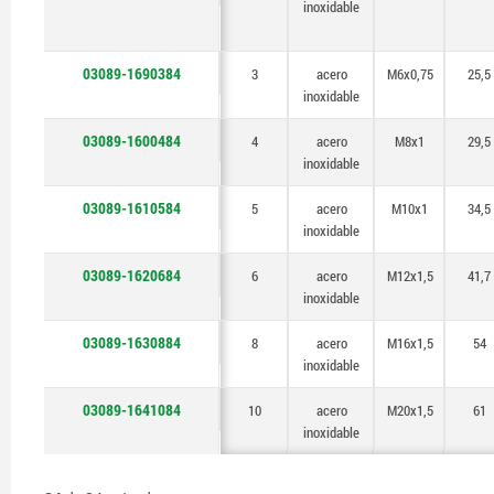
inoxidable
03089-1690384
3
acero
M6x0,75
25,5
inoxidable
03089-1600484
4
acero
M8x1
29,5
inoxidable
03089-1610584
5
acero
M10x1
34,5
inoxidable
03089-1620684
6
acero
M12x1,5
41,7
inoxidable
03089-1630884
8
acero
M16x1,5
54
inoxidable
03089-1641084
10
acero
M20x1,5
61
inoxidable