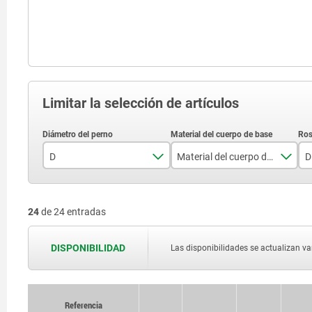
Limitar la selección de artículos
D
Material del cuerpo de base
D
3
acero
24
de 24 entradas
4
acero inoxidable
5
DISPONIBILIDAD
Las disponibilidades se actualizan var
6
8
Referencia
Referencia