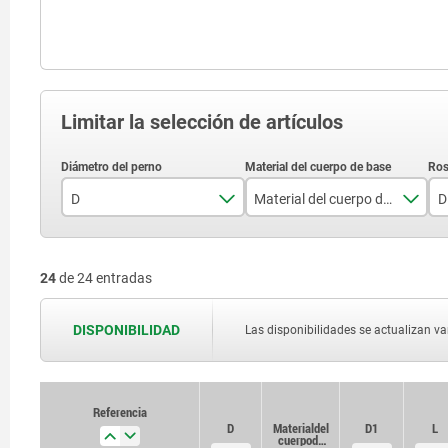
Limitar la selección de artículos
D
Material del cuerpo de base
D
3
acero
24
de 24 entradas
4
acero inoxidable
5
DISPONIBILIDAD
Las disponibilidades se actualizan var
6
8
Referencia
Referencia
D
D
Material del
Material del
D1
D1
L
L
10
cuerpo de
cuerpo de