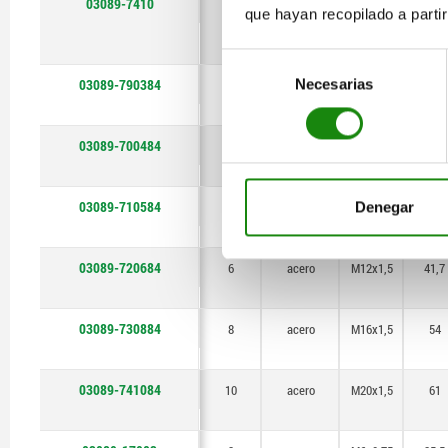
03089-7410
10
acero
M20x1,5
61
que hayan recopilado a parti
Selección
03089-790384
Necesarias
de
3
acero
M6x0,75
25,5
consentimiento
03089-700484
4
acero
M8x1
29,5
03089-710584
Denegar
5
acero
M10x1
34,5
03089-720684
6
acero
M12x1,5
41,7
03089-730884
8
acero
M16x1,5
54
03089-741084
10
acero
M20x1,5
61