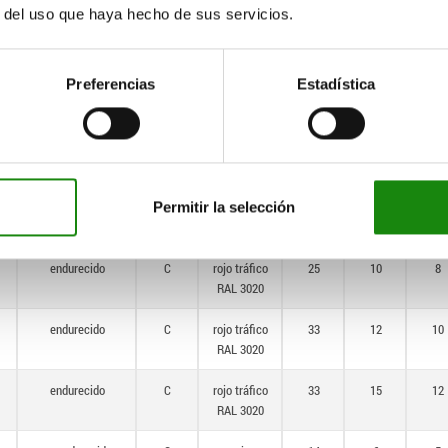
endurecido
C
gris
33
15
12
r del uso que haya hecho de sus servicios.
antracita
RAL 7021
Preferencias
Estadística
endurecido
C
rojo tráfico
14
6
5
RAL 3020
endurecido
C
rojo tráfico
18
6
6
RAL 3020
Permitir la selección
endurecido
C
rojo tráfico
21
8
7
RAL 3020
endurecido
C
rojo tráfico
25
10
8
RAL 3020
endurecido
C
rojo tráfico
33
12
10
RAL 3020
endurecido
C
rojo tráfico
33
15
12
RAL 3020