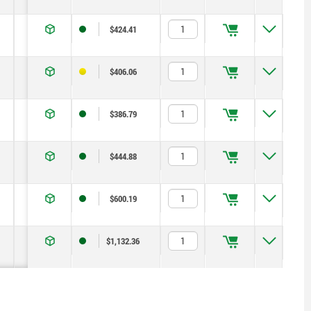
3,5
8
0,8
4
10
$424.41
4
10
1
4
12
$406.06
5
13
1,3
5
12
$386.79
6
14
1,8
6
14
$444.88
8
19
2,3
14
28
$600.19
10
22
2,8
15
32
$1,132.36