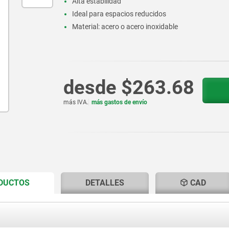
Alta estabilidad
Ideal para espacios reducidos
Material: acero o acero inoxidable
desde
$263.68
más IVA.
más gastos de envío
CURRENT
CURRENT
ODUCTOS
DETALLES
CAD
TAB:
TAB: