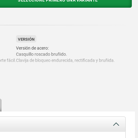
SELECCIONE PRIMERO UNA VARIANTE
VERSIÓN
Versión de acero:
Casquillo roscado bruñido.
te fácil.
Clavija de bloqueo endurecida, rectificada y bruñida.
Versión de acero inoxidable:
Casquillo roscado de acabado natural.
Clavija de bloqueo no endurecida y rectificada, acabado
natural.
Palanca de agarre gris negruzco RAL7021 o rojo tráfico
RAL3020.