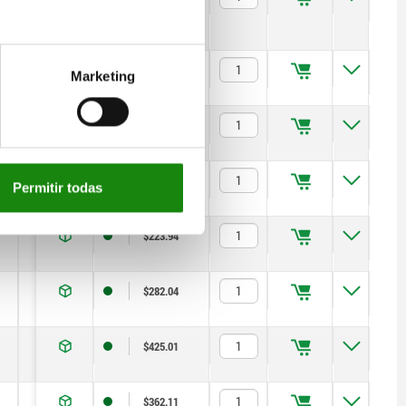
3,5
8
—
0,8
4
10
$222.74
Marketing
4
10
—
1
4
12
$212.51
5
13
—
1,3
5
12
$201.98
Permitir todas
6
14
—
1,8
6
14
$223.94
8
19
—
2,3
14
28
$282.04
10
22
—
2,8
15
32
$425.01
3,5
8
—
0,8
4
10
$362.11