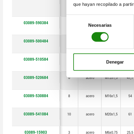
que hayan recopilado a parti
Selección
03089-590384
3
acero
M6x0,75
25,5
Necesarias
de
consentimiento
03089-500484
4
acero
M8x1
29,5
03089-510584
5
acero
M10x1
34,5
Denegar
03089-520684
6
acero
M12x1,5
41,7
03089-530884
8
acero
M16x1,5
54
03089-541084
10
acero
M20x1,5
61
03089-15903
3
acero
M6x0,75
25,5