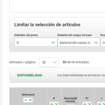
Limitar la selección de artículos
D
Material del cuerpo de base
D
3
acero
4
acero inoxidable
entradas / página
50
de 96 entradas
5
DISPONIBILIDAD
Las disponibilidades se actualizan var
6
8
Referencia
Referencia
D
D
Material del
Material del
D1
D1
L
L
10
cuerpo de
cuerpo de
base
base