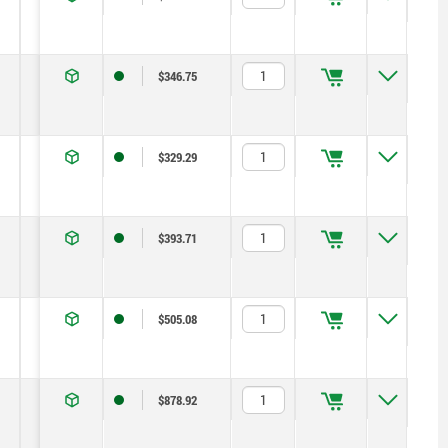
4
10
—
1
4
12
$346.75
5
13
—
1,3
5
12
$329.29
6
14
—
1,8
6
14
$393.71
8
19
—
2,3
14
28
$505.08
10
22
—
2,8
15
32
$878.92