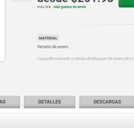
más IVA.
más gastos de envío
MATERIAL
Versión de acero:
Casquillo roscado y clavija de bloqueo de acero de cor
Versión de acero inoxidable:
Casquillo roscado y clavija de bloqueo 1.4305.
AS
DETALLES
DESCARGAS
Botón de maniobra termoplástico.