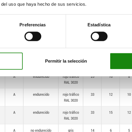
r del uso que haya hecho de sus servicios.
antracita
RAL 7021
A
endurecido
rojo tráfico
14
6
5
Preferencias
Estadística
RAL 3020
A
endurecido
rojo tráfico
18
6
6
RAL 3020
A
endurecido
rojo tráfico
21
8
7
Permitir la selección
RAL 3020
A
endurecido
rojo tráfico
25
10
8
RAL 3020
A
endurecido
rojo tráfico
33
12
10
RAL 3020
A
endurecido
rojo tráfico
33
15
12
RAL 3020
A
no endurecido
gris
14
6
5