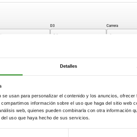
1
D3
C
2,95
8
3,5
AMPLIAR TABLA
3,95
10
4,5
Detalles
5,95
13
5,5
15-17 días
ias veces al día a intervalos regulares.
17+ días
7,95
16
6,5
s
b se usan para personalizar el contenido y los anuncios, ofrecer
s, compartimos información sobre el uso que haga del sitio web 
C
L2
L3
Fuerza del muelle
Fuerza del muelle fi
inicial F1 aprox. N
aprox. N
 análisis web, quienes pueden combinarla con otra información q
r del uso que haya hecho de sus servicios.
3,5
3,2
6
10
22