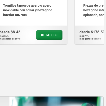
 acero
Piezas de presión con resorte,
xágono
hexágono interior y perno de presión
aplanado, acero inoxidable, con
seguro roscado
desde
$178.50
ETALLES
DETALLES
más IVA.
más gastos de envío