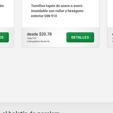
 tapón de acero o acero
Tornillos tapón de acero o
e con collar y hexágono
inoxidable con collar y he
DIN 910
interior DIN 908
.78
desde
$8.43
DETALLES
D
más IVA.
vío
más gastos de envío