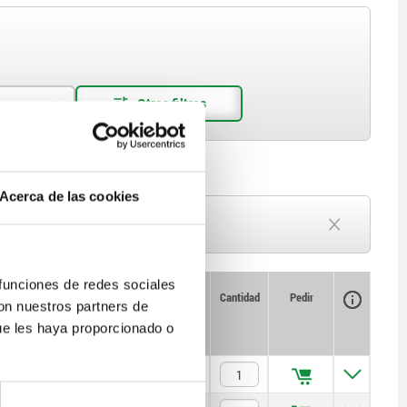
Acerca de las cookies
Plazo de entrega a petición
Actualmente agotado
 funciones de redes sociales
Disponibilidad
CAD
Cantidad
Pedir
con nuestros partners de
nal F2
Precio
ue les haya proporcionado o
$123.41