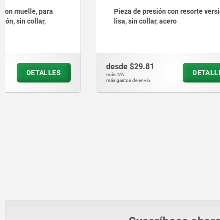
Pieza de presión con resorte versión
Tornillos
lisa, sin collar, acero
inoxidabl
exterior 
desde
$29.81
desde
$20
DETALLES
más IVA.
más IVA.
más gastos de envío
más gastos de en