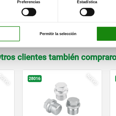
4,5
3,2
8
30
90
Preferencias
Estadística
5,5
4
10
42
110
6,5
5
12
50
130
Permitir la selección
AMPLIAR TABLA
tros clientes también comprar
NUEVO
28014