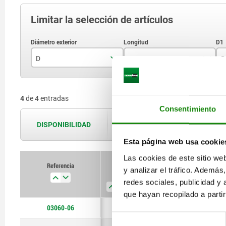
Limitar la selección de artículos
D
L
D
6
20
4
de 4 entradas
8
24
Consentimiento
10
30
DISPONIBILIDAD
Las disponibilidades se actualizan var
12
36
Esta página web usa cookie
Las cookies de este sitio we
Referencia
y analizar el tráfico. Ademá
D
L
D1
D3
redes sociales, publicidad y
que hayan recopilado a parti
03060-06
6
20
2,95
8
Selección