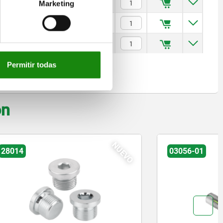
$129.43
Marketing
$138.46
$142.98
Permitir todas
on
NUEVO
03056-01