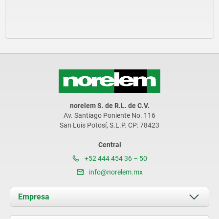
norelem S. de R.L. de C.V.
Av. Santiago Poniente No. 116
San Luis Potosí, S.L.P. CP: 78423
Central
+52 444 454 36 – 50
info@norelem.mx
Empresa