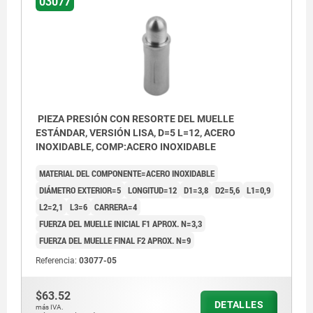
03077
PIEZA PRESIÓN CON RESORTE DEL MUELLE
ESTÁNDAR, VERSIÓN LISA, D=5 L=12, ACERO
INOXIDABLE, COMP:ACERO INOXIDABLE
MATERIAL DEL COMPONENTE=ACERO INOXIDABLE
DIÁMETRO EXTERIOR=5
LONGITUD=12
D1=3,8
D2=5,6
L1=0,9
L2=2,1
L3=6
CARRERA=4
FUERZA DEL MUELLE INICIAL F1 APROX. N=3,3
FUERZA DEL MUELLE FINAL F2 APROX. N=9
Referencia:
03077-05
$63.52
DETALLES
más IVA.