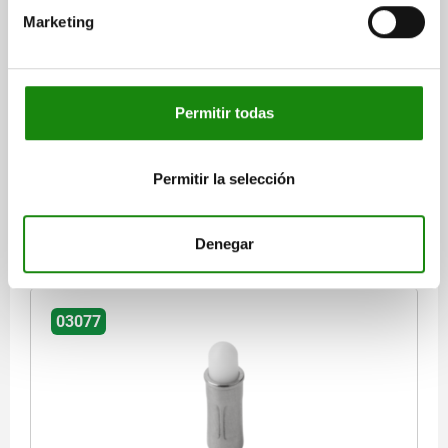
PIEZA PRESIÓN CON RESORTE DEL MUELLE
Marketing
ESTÁNDAR, VERSIÓN LISA, D=5 L=12, ACERO
INOXIDABLE, COMP:POM
MATERIAL DEL COMPONENTE=POM
DIÁMETRO EXTERIOR=5
LONGITUD=12
D1=3,8
D2=5,6
L1=0,9
L2=2,1
L3=6
Permitir todas
CARRERA=4
FUERZA DEL MUELLE INICIAL F1 APROX. N=3,3
FUERZA DEL MUELLE FINAL F2 APROX. N=9
Permitir la selección
Referencia:
03077-205
$63.52
Denegar
DETALLES
más IVA.
más gastos de envío
03077