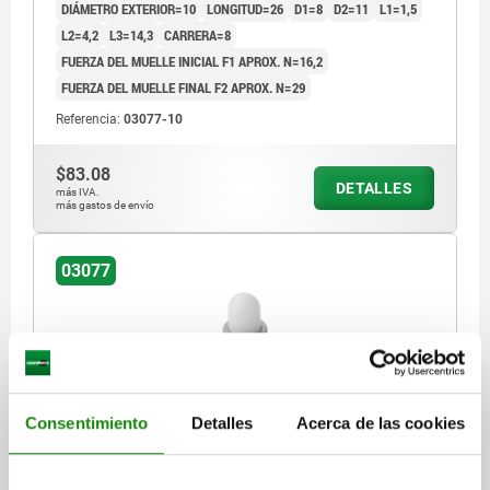
DIÁMETRO EXTERIOR=10
LONGITUD=26
D1=8
D2=11
L1=1,5
L2=4,2
L3=14,3
CARRERA=8
FUERZA DEL MUELLE INICIAL F1 APROX. N=16,2
FUERZA DEL MUELLE FINAL F2 APROX. N=29
Referencia:
03077-10
$83.08
DETALLES
más IVA.
más gastos de envío
03077
Consentimiento
Detalles
Acerca de las cookies
PIEZA PRESIÓN CON RESORTE DEL MUELLE
ESTÁNDAR, VERSIÓN LISA, D=4 L=10,7, ACERO