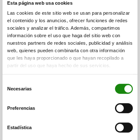
INOXIDABLE, COMP:POM
Esta página web usa cookies
Las cookies de este sitio web se usan para personalizar
MATERIAL DEL COMPONENTE=POM
DIÁMETRO EXTERIOR=4
el contenido y los anuncios, ofrecer funciones de redes
LONGITUD=10,7
D1=2,8
D2=4,6
L1=0,9
L2=1,8
L3=5,6
sociales y analizar el tráfico. Además, compartimos
CARRERA=2,7
FUERZA DEL MUELLE INICIAL F1 APROX. N=3
información sobre el uso que haga del sitio web con
FUERZA DEL MUELLE FINAL F2 APROX. N=8,2
nuestros partners de redes sociales, publicidad y análisis
Referencia:
03077-204
web, quienes pueden combinarla con otra información
que les haya proporcionado o que hayan recopilado a
$60.80
DETALLES
partir del uso que haya hecho de sus servicios.
más IVA.
más gastos de envío
Selección
03077
Necesarias
de
consentimiento
Preferencias
Estadística