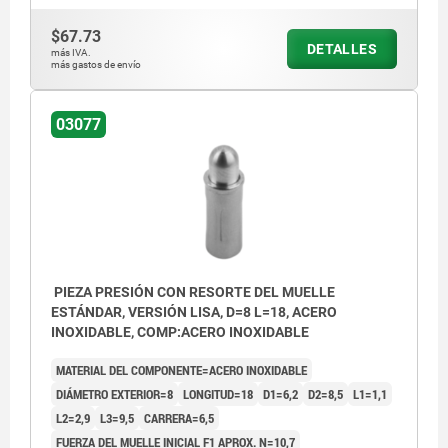
$67.73
DETALLES
más IVA.
más gastos de envío
03077
PIEZA PRESIÓN CON RESORTE DEL MUELLE
ESTÁNDAR, VERSIÓN LISA, D=8 L=18, ACERO
INOXIDABLE, COMP:ACERO INOXIDABLE
MATERIAL DEL COMPONENTE=ACERO INOXIDABLE
DIÁMETRO EXTERIOR=8
LONGITUD=18
D1=6,2
D2=8,5
L1=1,1
L2=2,9
L3=9,5
CARRERA=6,5
FUERZA DEL MUELLE INICIAL F1 APROX. N=10,7