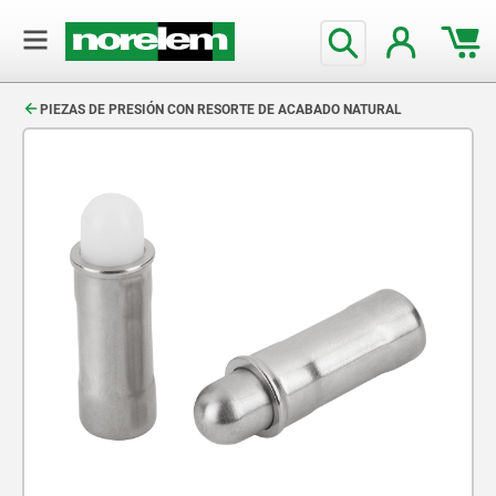
text.skipToContent
text.skipToNavigation
PIEZAS DE PRESIÓN CON RESORTE DE ACABADO NATURAL