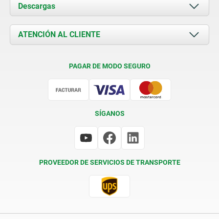
Acerca de nosotros
Descargas
Novedades
Documents
ATENCIÓN AL CLIENTE
Contacto
Condiciones de entrega
PAGAR DE MODO SEGURO
Certificación
SÍGANOS
PROVEEDOR DE SERVICIOS DE TRANSPORTE