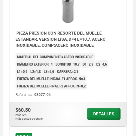
PIEZA PRESIÓN CON RESORTE DEL MUELLE
ESTÁNDAR, VERSIÓN LISA, D=4 L=10,7, ACERO
INOXIDABLE, COMP:ACERO INOXIDABLE
MATERIAL DEL COMPONENTE=ACERO INOXIDABLE
DIÁMETRO EXTERIOR=4
LONGITUD=10,7
D1=2,8
D2=4,6
L1=0,9
L2=1,8
L3=5,6
CARRERA=2,7
FUERZA DEL MUELLE INICIAL F1 APROX. N=3
FUERZA DEL MUELLE FINAL F2 APROX. N=8,2
Referencia:
03077-04
$60.80
DETALLES
más IVA.
más gastos de envío