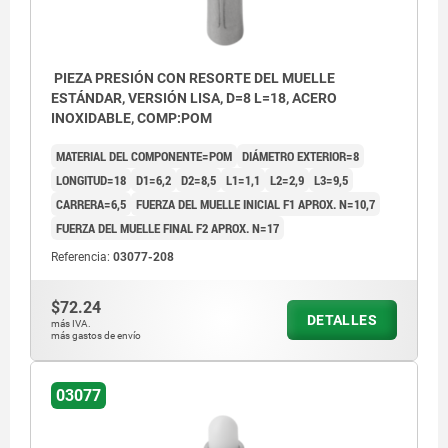
PIEZA PRESIÓN CON RESORTE DEL MUELLE
ESTÁNDAR, VERSIÓN LISA, D=8 L=18, ACERO
INOXIDABLE, COMP:POM
MATERIAL DEL COMPONENTE=POM
DIÁMETRO EXTERIOR=8
LONGITUD=18
D1=6,2
D2=8,5
L1=1,1
L2=2,9
L3=9,5
CARRERA=6,5
FUERZA DEL MUELLE INICIAL F1 APROX. N=10,7
FUERZA DEL MUELLE FINAL F2 APROX. N=17
Referencia:
03077-208
$72.24
DETALLES
más IVA.
más gastos de envío
03077