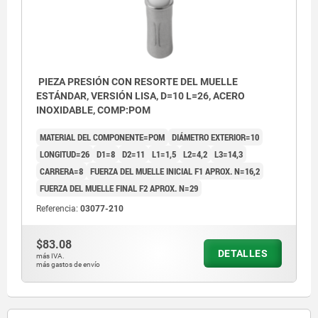
PIEZA PRESIÓN CON RESORTE DEL MUELLE
ESTÁNDAR, VERSIÓN LISA, D=10 L=26, ACERO
INOXIDABLE, COMP:POM
MATERIAL DEL COMPONENTE=POM
DIÁMETRO EXTERIOR=10
LONGITUD=26
D1=8
D2=11
L1=1,5
L2=4,2
L3=14,3
CARRERA=8
FUERZA DEL MUELLE INICIAL F1 APROX. N=16,2
FUERZA DEL MUELLE FINAL F2 APROX. N=29
Referencia:
03077-210
$83.08
DETALLES
más IVA.
más gastos de envío