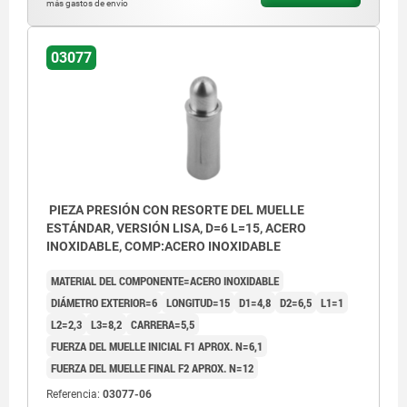
más gastos de envío
03077
PIEZA PRESIÓN CON RESORTE DEL MUELLE
ESTÁNDAR, VERSIÓN LISA, D=6 L=15, ACERO
INOXIDABLE, COMP:ACERO INOXIDABLE
MATERIAL DEL COMPONENTE=ACERO INOXIDABLE
DIÁMETRO EXTERIOR=6
LONGITUD=15
D1=4,8
D2=6,5
L1=1
L2=2,3
L3=8,2
CARRERA=5,5
FUERZA DEL MUELLE INICIAL F1 APROX. N=6,1
FUERZA DEL MUELLE FINAL F2 APROX. N=12
Referencia:
03077-06