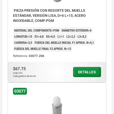
PIEZA PRESIÓN CON RESORTE DEL MUELLE
ESTÁNDAR, VERSIÓN LISA, D=6 L=15, ACERO
INOXIDABLE, COMP:POM
MATERIAL DEL COMPONENTE=POM
DIÁMETRO EXTERIOR=6
LONGITUD=15
D1=4,8
D2=6,5
L1=1
L2=2,3
L3=8,2
CARRERA=5,5
FUERZA DEL MUELLE INICIAL F1 APROX. N=6,1
FUERZA DEL MUELLE FINAL F2 APROX. N=12
Referencia:
03077-206
$67.73
DETALLES
más IVA.
más gastos de envío
03077