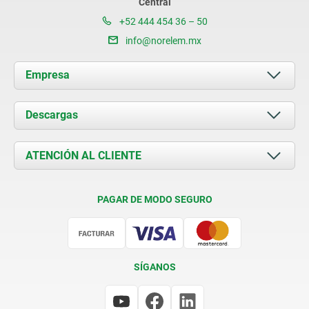
Central
+52 444 454 36 – 50
info@norelem.mx
Empresa
Acerca de nosotros
Descargas
Novedades
Documents
ATENCIÓN AL CLIENTE
Contacto
Condiciones de entrega
PAGAR DE MODO SEGURO
Certificación
SÍGANOS