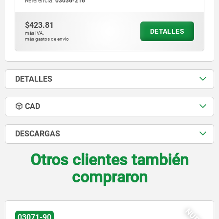
Referencia:
03036-216
$423.81
DETALLES
más IVA.
más gastos de envío
DETALLES
CAD
DESCARGAS
Otros clientes también
compraron
NUEVO
03072-20