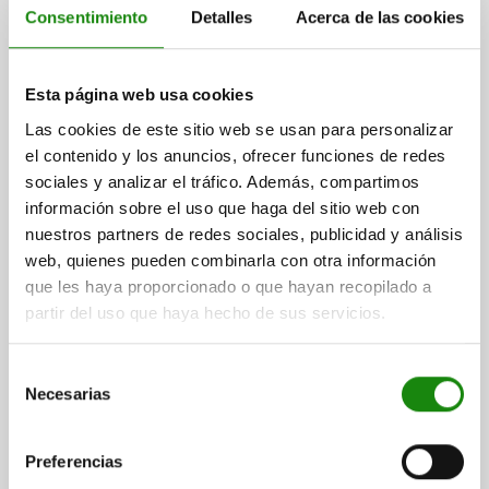
Consentimiento
Detalles
Acerca de las cookies
PIEZA PRESIÓN CON RESORTE FUERZA DEL MUELLE
REFORZAD, CON SEGURO ROSCADO D=M08 L=18,
Esta página web usa cookies
ACERO INOXIDABLE, COMP:BOLA DE ACERO INOX.
Las cookies de este sitio web se usan para personalizar
ROSCA=M8
LONGITUD=18
D1=5
CARRERA=1,5
L1=8
S=4
el contenido y los anuncios, ofrecer funciones de redes
FUERZA DEL MUELLE INICIAL F1 APROX. N=47
sociales y analizar el tráfico. Además, compartimos
FUERZA DEL MUELLE FINAL F2 APROX. N=73
información sobre el uso que haga del sitio web con
PAR DE APRIETE APROX. NM=1,1
nuestros partners de redes sociales, publicidad y análisis
PAR DE DESENROSCADO APROX. NM=0,38
web, quienes pueden combinarla con otra información
que les haya proporcionado o que hayan recopilado a
Referencia:
03036-208
partir del uso que haya hecho de sus servicios.
$153.22
DETALLES
más IVA.
Selección
más gastos de envío
Necesarias
de
consentimiento
03036 VF
Preferencias