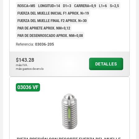
ROSCA=M5
LONGITUD=14
D1=3
CARRERA=0,9
L1=6
S=2,5
FUERZA DEL MUELLE INICIAL F1 APROX. N=19
FUERZA DEL MUELLE FINAL F2 APROX. N=30
PAR DE APRIETE APROX. NM=0,12
PAR DE DESENROSCADO APROX. NM=0,08
Referencia:
03036-205
$143.28
DETALLES
más IVA.
más gastos de envío
03036 VF