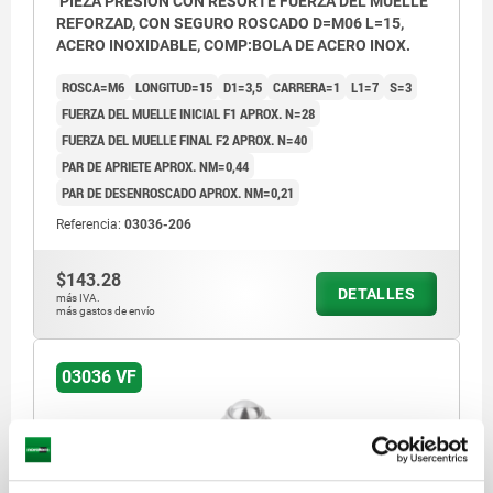
PIEZA PRESIÓN CON RESORTE FUERZA DEL MUELLE
REFORZAD, CON SEGURO ROSCADO D=M06 L=15,
ACERO INOXIDABLE, COMP:BOLA DE ACERO INOX.
ROSCA=M6
LONGITUD=15
D1=3,5
CARRERA=1
L1=7
S=3
FUERZA DEL MUELLE INICIAL F1 APROX. N=28
FUERZA DEL MUELLE FINAL F2 APROX. N=40
PAR DE APRIETE APROX. NM=0,44
PAR DE DESENROSCADO APROX. NM=0,21
Referencia:
03036-206
$143.28
DETALLES
más IVA.
más gastos de envío
03036 VF