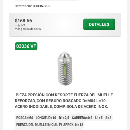
Referencia:
03036-203
$168.56
DETALLES
más IVA.
más gastos de envío
L2 = aprox. dos filetes
03036 VF
PIEZA PRESIÓN CON RESORTE FUERZA DEL MUELLE
REFORZAD, CON SEGURO ROSCADO D=M04 L=10,
ACERO INOXIDABLE, COMP:BOLA DE ACERO INOX.
ROSCA=M4
LONGITUD=10
D1=2,5
CARRERA=0,8
L1=5
S=2
FUERZA DEL MUELLE INICIAL F1 APROX. N=12