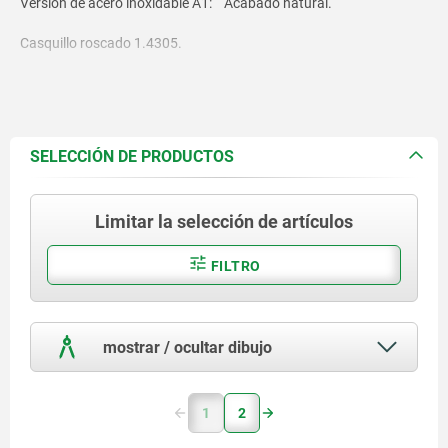
Versión de acero inoxidable A1:
Acabado natural.
Casquillo roscado 1.4305.
Muelle de compresión 1.4310.
Bola de cerámica Si
N
3
4
SELECCIÓN DE PRODUCTOS
Limitar la selección de artículos
Versión de acero inoxidable A4:
FILTRO
Casquillo roscado 1.4404.
Muelle de compresión 1.4401.
mostrar / ocultar dibujo
Bola de cerámica Si
N
.
3
4
1
2