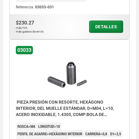
Referencia:
03033-031
$230.27
DETALLES
más IVA.
más gastos de envío
03033
PIEZA PRESIÓN CON RESORTE, HEXÁGONO
INTERIOR, DEL MUELLE ESTÁNDAR, D=M04, L=10,
ACERO INOXIDABLE, 1.4305, COMP:BOLA DE
CERÁMICA
ROSCA=M4
LONGITUD=10
PERFIL DE AGARRE=HEXÁGONO INTERIOR
CARRERA=0,8
D1=2,5