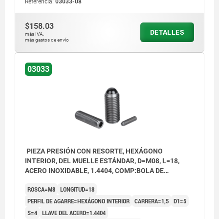
Referencia:
03033-08
$158.03
DETALLES
más IVA.
más gastos de envío
03033
PIEZA PRESIÓN CON RESORTE, HEXÁGONO
INTERIOR, DEL MUELLE ESTÁNDAR, D=M08, L=18,
ACERO INOXIDABLE, 1.4404, COMP:BOLA DE
CERÁMICA
ROSCA=M8
LONGITUD=18
PERFIL DE AGARRE=HEXÁGONO INTERIOR
CARRERA=1,5
D1=5
S=4
LLAVE DEL ACERO=1.4404