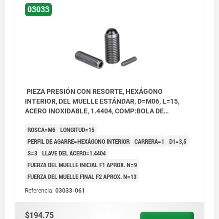
03033
PIEZA PRESIÓN CON RESORTE, HEXÁGONO
INTERIOR, DEL MUELLE ESTÁNDAR, D=M06, L=15,
ACERO INOXIDABLE, 1.4404, COMP:BOLA DE
CERÁMICA
ROSCA=M6
LONGITUD=15
PERFIL DE AGARRE=HEXÁGONO INTERIOR
CARRERA=1
D1=3,5
S=3
LLAVE DEL ACERO=1.4404
FUERZA DEL MUELLE INICIAL F1 APROX. N=9
FUERZA DEL MUELLE FINAL F2 APROX. N=13
Referencia:
03033-061
$194.75