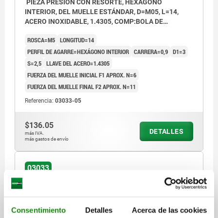
PIEZA PRESIÓN CON RESORTE, HEXÁGONO
INTERIOR, DEL MUELLE ESTÁNDAR, D=M05, L=14,
ACERO INOXIDABLE, 1.4305, COMP:BOLA DE
CERÁMICA
ROSCA=M5
LONGITUD=14
PERFIL DE AGARRE=HEXÁGONO INTERIOR
CARRERA=0,9
D1=3
S=2,5
LLAVE DEL ACERO=1.4305
FUERZA DEL MUELLE INICIAL F1 APROX. N=6
FUERZA DEL MUELLE FINAL F2 APROX. N=11
Referencia:
03033-05
$136.05
DETALLES
más IVA.
más gastos de envío
03033
Consentimiento
Detalles
Acerca de las cookies