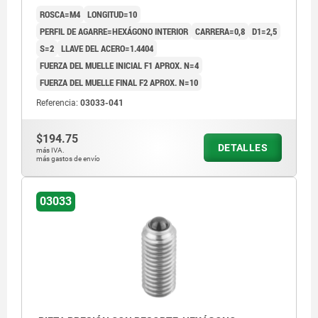
CERÁMICA
ROSCA=M4
LONGITUD=10
PERFIL DE AGARRE=HEXÁGONO INTERIOR
CARRERA=0,8
D1=2,5
S=2
LLAVE DEL ACERO=1.4404
FUERZA DEL MUELLE INICIAL F1 APROX. N=4
FUERZA DEL MUELLE FINAL F2 APROX. N=10
Referencia:
03033-041
$194.75
DETALLES
más IVA.
más gastos de envío
03033