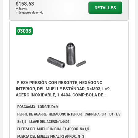
$158.63
DETALLES
más IVA.
más gastos de envío
03033
PIEZA PRESIÓN CON RESORTE, HEXÁGONO
INTERIOR, DEL MUELLE ESTÁNDAR, D=M03, L=9,
ACERO INOXIDABLE, 1.4404, COMP:BOLA DE
CERÁMICA
ROSCA=M3
LONGITUD=9
PERFIL DE AGARRE=HEXÁGONO INTERIOR
CARRERA=0,4
D1=1,5
S=1,5
LLAVE DEL ACERO=1.4404
FUERZA DEL MUELLE INICIAL F1 APROX. N=1,5
FUERZA DEL MUELLE FINAL F2 APROX. N=3