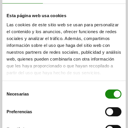
Esta página web usa cookies
PIEZA PRESIÓN CON RESORTE, HEXÁGONO
INTERIOR, DEL MUELLE ESTÁNDAR, D=M05, L=14,
Las cookies de este sitio web se usan para personalizar
ACERO INOXIDABLE, 1.4404, COMP:BOLA DE
el contenido y los anuncios, ofrecer funciones de redes
CERÁMICA
sociales y analizar el tráfico. Además, compartimos
ROSCA=M5
LONGITUD=14
información sobre el uso que haga del sitio web con
PERFIL DE AGARRE=HEXÁGONO INTERIOR
CARRERA=0,9
D1=3
nuestros partners de redes sociales, publicidad y análisis
S=2,5
LLAVE DEL ACERO=1.4404
web, quienes pueden combinarla con otra información
FUERZA DEL MUELLE INICIAL F1 APROX. N=6
que les haya proporcionado o que hayan recopilado a
FUERZA DEL MUELLE FINAL F2 APROX. N=11
partir del uso que haya hecho de sus servicios.
Referencia:
03033-051
Selección
$194.75
Necesarias
DETALLES
de
más IVA.
más gastos de envío
consentimiento
Preferencias
03033