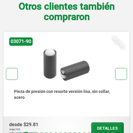
Otros clientes también
compraron
NUEVO
03072-30
Pieza de presión con muelle, para instalación a presión,
sin collar, acero inoxidable
desde
$39.13
DETALLES
más IVA.
más gastos de envío