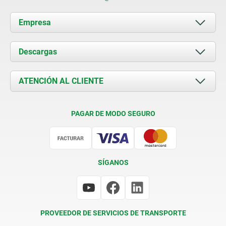
Empresa
Acerca de nosotros
Descargas
Novedades
Documents
ATENCIÓN AL CLIENTE
Contacto
Condiciones de entrega
PAGAR DE MODO SEGURO
Certificación
SÍGANOS
PROVEEDOR DE SERVICIOS DE TRANSPORTE