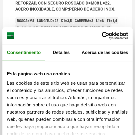
REFORZAD, CON SEGURO ROSCADO D=M08 L=22,
ACERO INOXIDABLE, COMP:PERNO DE ACERO INOX.
ROSCA=M8
LONGITUD=22
D1=3,5
CARRERA=3
L1=8
T1=1,4
N=1,2
S=2,5
FUERZA DEL MUELLE INICIAL F1 APROX. N=15
FUERZA DEL MUELLE FINAL F2 APROX. N=48
PAR DE APRIETE APROX. NM=1,05
PAR DE DESENROSCADO APROX. NM=0,37
Consentimiento
Detalles
Acerca de las cookies
Referencia:
03056-208
$192.04
Esta página web usa cookies
DETALLES
más IVA.
más gastos de envío
Las cookies de este sitio web se usan para personalizar
el contenido y los anuncios, ofrecer funciones de redes
sociales y analizar el tráfico. Además, compartimos
03056 VF
información sobre el uso que haga del sitio web con
nuestros partners de redes sociales, publicidad y análisis
web, quienes pueden combinarla con otra información
que les haya proporcionado o que hayan recopilado a
partir del uso que haya hecho de sus servicios.