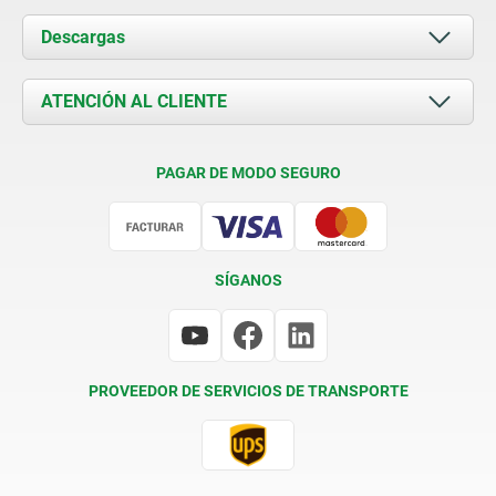
Acerca de nosotros
Descargas
Novedades
Documents
ATENCIÓN AL CLIENTE
Contacto
Condiciones de entrega
PAGAR DE MODO SEGURO
Certificación
SÍGANOS
PROVEEDOR DE SERVICIOS DE TRANSPORTE