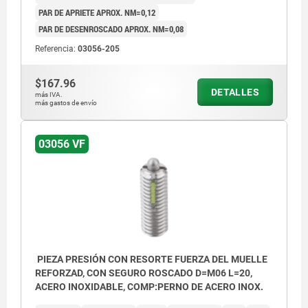
PAR DE APRIETE APROX. NM=0,12
PAR DE DESENROSCADO APROX. NM=0,08
Referencia:
03056-205
$167.96
DETALLES
L2 = aprox. dos filetes
más IVA.
más gastos de envío
1) Tornillo de sujeción pegado
03056 VF
PIEZA PRESIÓN CON RESORTE FUERZA DEL MUELLE
REFORZAD, CON SEGURO ROSCADO D=M06 L=20,
ACERO INOXIDABLE, COMP:PERNO DE ACERO INOX.