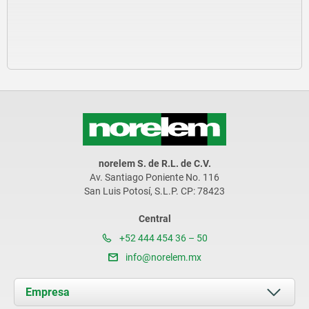
norelem S. de R.L. de C.V.
Av. Santiago Poniente No. 116
San Luis Potosí, S.L.P. CP: 78423
Central
+52 444 454 36 – 50
info@norelem.mx
Empresa