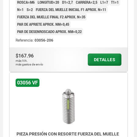
ROSCA=M6
LONGITUD=20
D1=2,7
CARRERA=2,5
L1=7
T1=1
N=1
S=2
FUERZA DEL MUELLE INICIAL F1 APROX. N=11
FUERZA DEL MUELLE FINAL F2 APROX. N=35
PAR DE APRIETE APROX. NM=0,45
PAR DE DESENROSCADO APROX. NM=0,22
Referencia:
03056-206
$167.96
DETALLES
más IVA.
más gastos de envío
03056 VF
PIEZA PRESIÓN CON RESORTE FUERZA DEL MUELLE