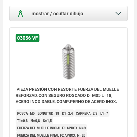
mostrar / ocultar dibujo
03056 VF
PIEZA PRESIÓN CON RESORTE FUERZA DEL MUELLE
REFORZAD, CON SEGURO ROSCADO D=M05 L=18,
ACERO INOXIDABLE, COMP:PERNO DE ACERO INOX.
ROSCA=M5
LONGITUD=18
D1=2,4
CARRERA=2,3
L1=7
T1=0,8
N=0,8
S=1,5
FUERZA DEL MUELLE INICIAL F1 APROX. N=9
FUERZA DEL MUELLE FINAL F2 APROX. N=26