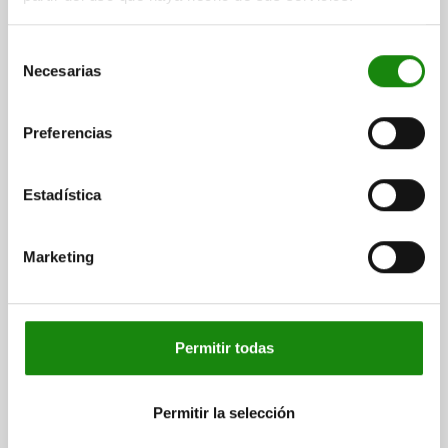
Selección
PIEZA PRESIÓN CON RESORTE FUERZA DEL MUELLE
Necesarias
REFORZAD, CON SEGURO ROSCADO D=M10 L=22,
de
ACERO INOXIDABLE, COMP:PERNO DE ACERO INOX.
consentimiento
ROSCA=M10
LONGITUD=22
D1=4
CARRERA=3
L1=9
T1=1,4
Preferencias
N=1,6
S=3
FUERZA DEL MUELLE INICIAL F1 APROX. N=15
FUERZA DEL MUELLE FINAL F2 APROX. N=58
Estadística
PAR DE APRIETE APROX. NM=1,3
PAR DE DESENROSCADO APROX. NM=0,6
Referencia:
03056-210
Marketing
$224.25
DETALLES
más IVA.
más gastos de envío
Permitir todas
03056 VF
Permitir la selección