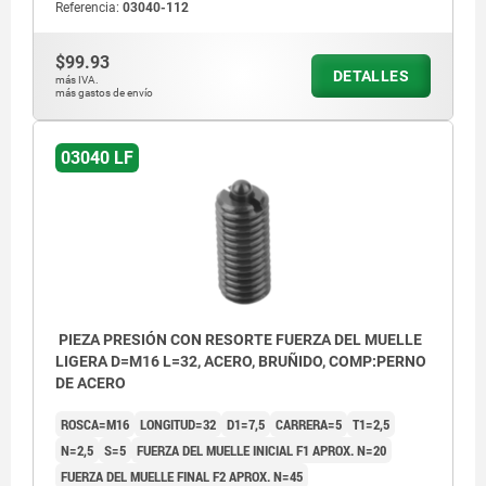
Referencia:
03040-112
$99.93
DETALLES
más IVA.
más gastos de envío
03040 LF
PIEZA PRESIÓN CON RESORTE FUERZA DEL MUELLE
LIGERA D=M16 L=32, ACERO, BRUÑIDO, COMP:PERNO
DE ACERO
ROSCA=M16
LONGITUD=32
D1=7,5
CARRERA=5
T1=2,5
N=2,5
S=5
FUERZA DEL MUELLE INICIAL F1 APROX. N=20
FUERZA DEL MUELLE FINAL F2 APROX. N=45