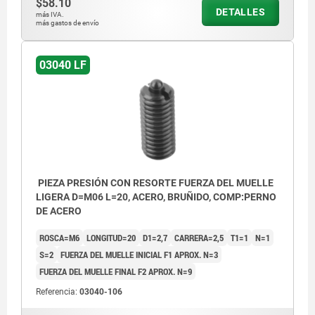
$58.10
DETALLES
más IVA.
más gastos de envío
03040 LF
PIEZA PRESIÓN CON RESORTE FUERZA DEL MUELLE
LIGERA D=M06 L=20, ACERO, BRUÑIDO, COMP:PERNO
DE ACERO
ROSCA=M6
LONGITUD=20
D1=2,7
CARRERA=2,5
T1=1
N=1
S=2
FUERZA DEL MUELLE INICIAL F1 APROX. N=3
FUERZA DEL MUELLE FINAL F2 APROX. N=9
Referencia:
03040-106