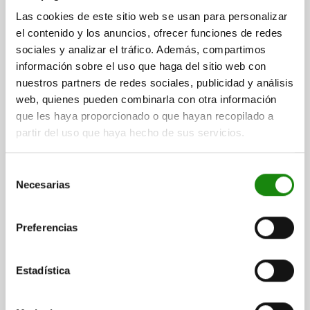
Las cookies de este sitio web se usan para personalizar
$70.14
DETALLES
el contenido y los anuncios, ofrecer funciones de redes
más IVA.
más gastos de envío
sociales y analizar el tráfico. Además, compartimos
información sobre el uso que haga del sitio web con
03040 LF
nuestros partners de redes sociales, publicidad y análisis
web, quienes pueden combinarla con otra información
que les haya proporcionado o que hayan recopilado a
partir del uso que haya hecho de sus servicios.
Selección
Necesarias
de
PIEZA PRESIÓN CON RESORTE FUERZA DEL MUELLE
consentimiento
LIGERA D=M10 L=22, ACERO, BRUÑIDO, COMP:PERNO
DE ACERO
Preferencias
ROSCA=M10
LONGITUD=22
D1=4
CARRERA=3
T1=1,4
N=1,6
S=3
FUERZA DEL MUELLE INICIAL F1 APROX. N=4
Estadística
FUERZA DEL MUELLE FINAL F2 APROX. N=16
Referencia:
03040-110