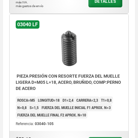
DETALLES
más IVA.
más gastos de envío
1) Tornillo de sujeción pegado
03040 LF
PIEZA PRESIÓN CON RESORTE FUERZA DEL MUELLE
LIGERA D=M05 L=18, ACERO, BRUÑIDO, COMP:PERNO
DE ACERO
ROSCA=M5
LONGITUD=18
D1=2,4
CARRERA=2,3
T1=0,8
N=0,8
S=1,5
FUERZA DEL MUELLE INICIAL F1 APROX. N=3
FUERZA DEL MUELLE FINAL F2 APROX. N=10
Referencia:
03040-105