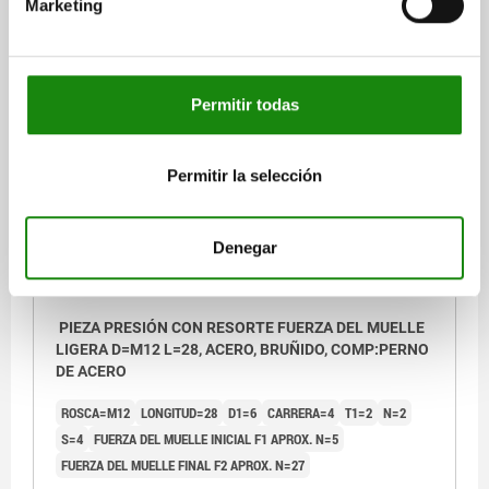
Marketing
$77.06
DETALLES
más IVA.
más gastos de envío
Permitir todas
03040 LF
Permitir la selección
Denegar
PIEZA PRESIÓN CON RESORTE FUERZA DEL MUELLE
LIGERA D=M12 L=28, ACERO, BRUÑIDO, COMP:PERNO
DE ACERO
ROSCA=M12
LONGITUD=28
D1=6
CARRERA=4
T1=2
N=2
S=4
FUERZA DEL MUELLE INICIAL F1 APROX. N=5
FUERZA DEL MUELLE FINAL F2 APROX. N=27