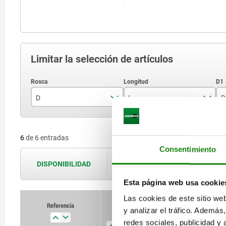
Limitar la selección de artículos
D
L
D
M5
18
6
de 6 entradas
M6
20
Consentimiento
M8
22
DISPONIBILIDAD
Las disponibilidades se actualizan var
M10
28
Esta página web usa cookie
Las cookies de este sitio we
M12
32
Referencia
y analizar el tráfico. Ademá
D
L
D1
C
M16
redes sociales, publicidad y