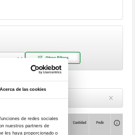
Acerca de las cookies
Plazo de entrega a petición
Actualmente agotado
 funciones de redes sociales
Disponibilidad
CAD
Cantidad
Pedir
con nuestros partners de
Par de
Precio
.
desenroscado aprox.
ue les haya proporcionado o
Nm