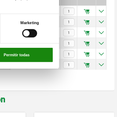
0,08
$160.44
0,22
$159.84
Marketing
0,37
$179.70
0,6
$206.79
1,3
$299.50
Permitir todas
3
$470.47
on