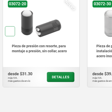
NUEVO
03072-30
03041
Pieza de presión con muelle, para
Piezas de
instalación a presión, sin collar,
hexágono 
acero inoxidable
presión, 
desde
$39.13
desde
$74
DETALLES
más IVA.
más IVA.
más gastos de envío
más gastos de en