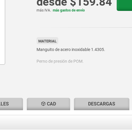
desde
$159.84
más IVA.
más gastos de envío
MATERIAL
Manguito de acero inoxidable 1.4305.
Perno de presión de POM.
Resorte de acero inoxidable 1.4310.
Seguro roscado de nylon.
LLES
CAD
DESCARGAS