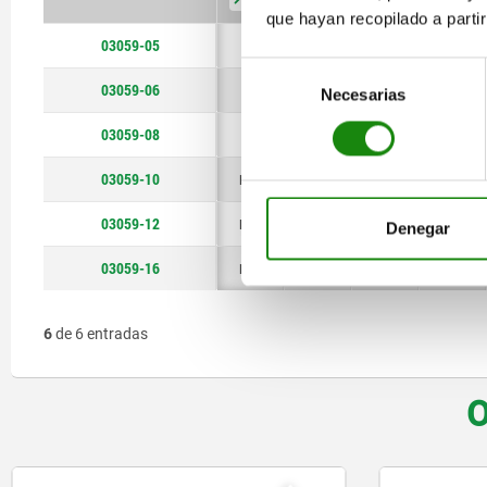
que hayan recopilado a parti
03059-05
M5
18
2,4
2,3
Selección
03059-06
M6
20
2,7
2,5
Necesarias
de
consentimiento
03059-08
M8
22
3,5
3
03059-10
M10
22
4
3
03059-12
M12
28
6
4
Denegar
03059-16
M16
32
7,5
5
6
de 6 entradas
O