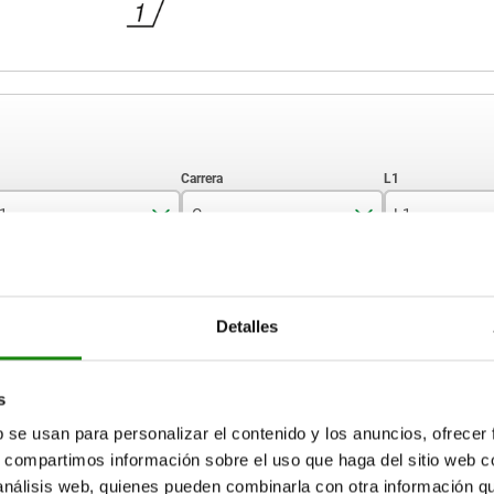
1
C
L1
2,4
2,3
7
AMPLIAR TABLA
2,7
2,5
8
Detalles
3,5
3
9
15-17 días
ias veces al día a intervalos regulares.
17+ días
4
4
10
s
b se usan para personalizar el contenido y los anuncios, ofrecer
6
5
14
s, compartimos información sobre el uso que haga del sitio web 
L1
T1
N
S
Fuerza
Fuerza
Par de
7,5
del
del
apriete aprox
 análisis web, quienes pueden combinarla con otra información q
muelle
muelle
Nm