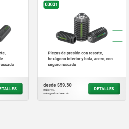
03074
te,
Piezas de presión con resorte
cero, con
versión lisa, doble cara
desde
$46.96
ETALLES
DETALLES
más IVA.
más gastos de envío