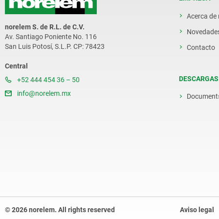
Acerca de
norelem S. de R.L. de C.V.
Novedade
Av. Santiago Poniente No. 116
San Luis Potosí, S.L.P. CP: 78423
Contacto
Central
DESCARGAS
+52 444 454 36 – 50
info@norelem.mx
Document
© 2026 norelem. All rights reserved
Aviso legal