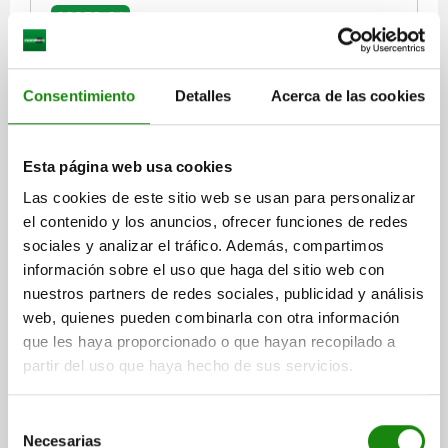
03058-01
Consentimiento
Detalles
Acerca de las cookies
Esta página web usa cookies
PIEZA PRESIÓN CON RESORTE FUERZA MUELLE
Las cookies de este sitio web se usan para personalizar
ESTÁNDAR D=M10 L=22 ACERO INOXIDABLE, PLANO,
el contenido y los anuncios, ofrecer funciones de redes
COMP:PERNO DE POM
sociales y analizar el tráfico. Además, compartimos
ROSCA=M10
LONGITUD=22
D1=4
H=3
T1=1,4
N=1,6
S=3
información sobre el uso que haga del sitio web con
FUERZA DEL MUELLE INICIAL F1 APROX. N=8
nuestros partners de redes sociales, publicidad y análisis
FUERZA DEL MUELLE FINAL F2 APROX. N=31
web, quienes pueden combinarla con otra información
que les haya proporcionado o que hayan recopilado a
Referencia:
03058-01-10
partir del uso que haya hecho de sus servicios.
$208.00
DETALLES
más IVA.
Selección
más gastos de envío
Necesarias
de