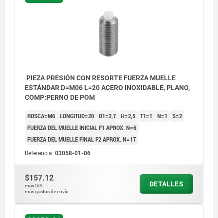
PIEZA PRESIÓN CON RESORTE FUERZA MUELLE
ESTÁNDAR D=M06 L=20 ACERO INOXIDABLE, PLANO,
COMP:PERNO DE POM
ROSCA=M6
LONGITUD=20
D1=2,7
H=2,5
T1=1
N=1
S=2
FUERZA DEL MUELLE INICIAL F1 APROX. N=6
FUERZA DEL MUELLE FINAL F2 APROX. N=17
Referencia:
03058-01-06
$157.12
DETALLES
más IVA.
más gastos de envío