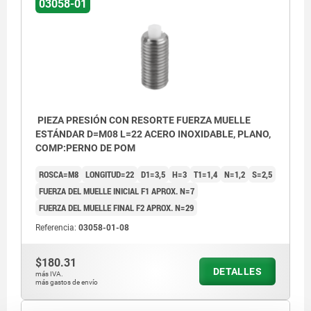
03058-01
PIEZA PRESIÓN CON RESORTE FUERZA MUELLE
ESTÁNDAR D=M08 L=22 ACERO INOXIDABLE, PLANO,
COMP:PERNO DE POM
ROSCA=M8
LONGITUD=22
D1=3,5
H=3
T1=1,4
N=1,2
S=2,5
FUERZA DEL MUELLE INICIAL F1 APROX. N=7
FUERZA DEL MUELLE FINAL F2 APROX. N=29
Referencia:
03058-01-08
$180.31
DETALLES
más IVA.
más gastos de envío