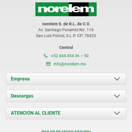
norelem S. de R.L. de C.V.
Av. Santiago Poniente No. 116
San Luis Potosí, S.L.P. CP: 78423
Central
+52 444 454 36 – 50
info@norelem.mx
Empresa
Acerca de nosotros
Descargas
Novedades
Documents
ATENCIÓN AL CLIENTE
Contacto
Condiciones de entrega
PAGAR DE MODO SEGURO