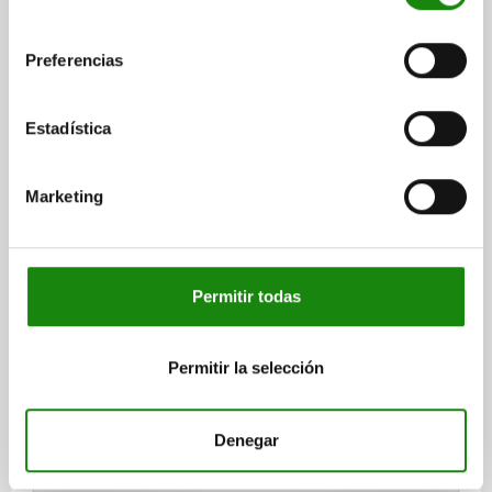
consentimiento
03058-01
Preferencias
Estadística
Marketing
PIEZA PRESIÓN CON RESORTE FUERZA MUELLE
ESTÁNDAR D=M12 L=28 ACERO INOXIDABLE, PLANO,
COMP:PERNO DE POM
Permitir todas
ROSCA=M12
LONGITUD=28
D1=6
H=4
T1=2
N=2
S=4
FUERZA DEL MUELLE INICIAL F1 APROX. N=10
FUERZA DEL MUELLE FINAL F2 APROX. N=47
Permitir la selección
Referencia:
03058-01-12
Denegar
$266.39
DETALLES
más IVA.
más gastos de envío