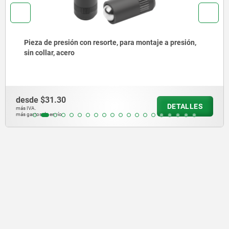
esión con resorte, para montaje a presión,
Pieza de p
acero
sin collar
0
desde
$39
DETALLES
más IVA.
más gastos de env