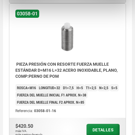
03058-01
PIEZA PRESIÓN CON RESORTE FUERZA MUELLE
ESTÁNDAR D=M16 L=32 ACERO INOXIDABLE, PLANO,
COMP:PERNO DE POM
ROSCA=M16
LONGITUD=32
D1=7,5
H=5
T1=2,5
N=2,5
S=5
FUERZA DEL MUELLE INICIAL F1 APROX. N=38
FUERZA DEL MUELLE FINAL F2 APROX. N=85
Referencia:
03058-01-16
$420.50
DETALLES
más IVA.
más gastos de envío