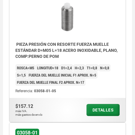
PIEZA PRESIÓN CON RESORTE FUERZA MUELLE
ESTÁNDAR D=M05 L=18 ACERO INOXIDABLE, PLANO,
COMP:PERNO DE POM
ROSCA=M5
LONGITUD=18
D1=2,4
H=2,3
T1=0,8
N=0,8
S=1,5
FUERZA DEL MUELLE INICIAL F1 APROX. N=5
FUERZA DEL MUELLE FINAL F2 APROX. N=17
Referencia:
03058-01-05
$157.12
DETALLES
más IVA.
más gastos de envío
1) Tornillo de sujeción pegado
1) Torni
03058-01