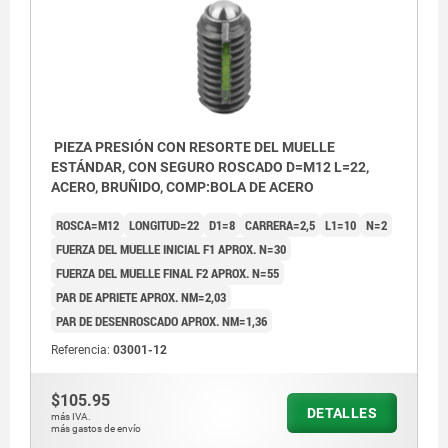
PIEZA PRESIÓN CON RESORTE DEL MUELLE
ESTÁNDAR, CON SEGURO ROSCADO D=M12 L=22,
ACERO, BRUÑIDO, COMP:BOLA DE ACERO
ROSCA=M12
LONGITUD=22
D1=8
CARRERA=2,5
L1=10
N=2
FUERZA DEL MUELLE INICIAL F1 APROX. N=30
FUERZA DEL MUELLE FINAL F2 APROX. N=55
PAR DE APRIETE APROX. NM=2,03
PAR DE DESENROSCADO APROX. NM=1,36
Referencia:
03001-12
$105.95
DETALLES
más IVA.
más gastos de envío