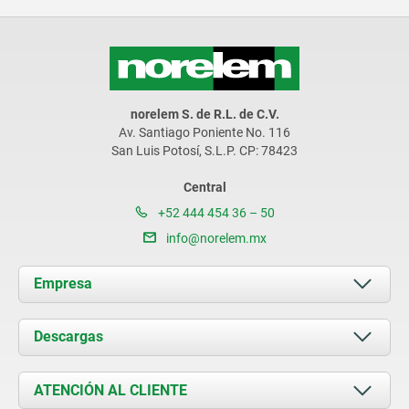
norelem S. de R.L. de C.V.
Av. Santiago Poniente No. 116
San Luis Potosí, S.L.P. CP: 78423
Central
+52 444 454 36 – 50
info@norelem.mx
Empresa
Acerca de nosotros
Descargas
Novedades
Documents
ATENCIÓN AL CLIENTE
Contacto