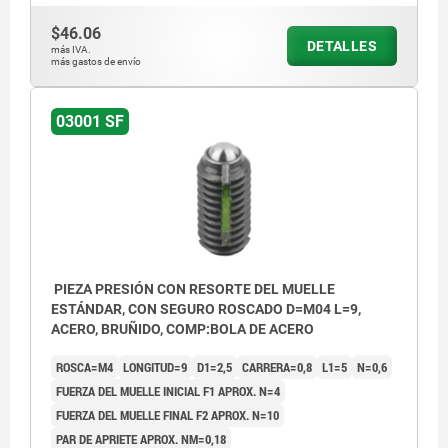
$46.06
DETALLES
más IVA.
más gastos de envío
L2 = aprox. dos filetes
03001 SF
PIEZA PRESIÓN CON RESORTE DEL MUELLE
ESTÁNDAR, CON SEGURO ROSCADO D=M04 L=9,
ACERO, BRUÑIDO, COMP:BOLA DE ACERO
ROSCA=M4
LONGITUD=9
D1=2,5
CARRERA=0,8
L1=5
N=0,6
FUERZA DEL MUELLE INICIAL F1 APROX. N=4
FUERZA DEL MUELLE FINAL F2 APROX. N=10
PAR DE APRIETE APROX. NM=0,18