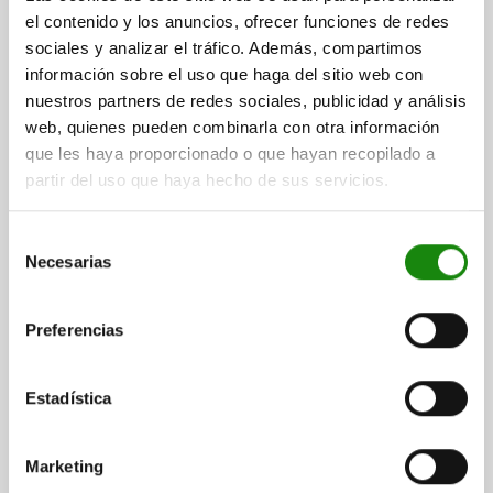
el contenido y los anuncios, ofrecer funciones de redes
PIEZA PRESIÓN CON RESORTE DEL MUELLE
sociales y analizar el tráfico. Además, compartimos
ESTÁNDAR, CON SEGURO ROSCADO D=M08 L=16,
ACERO, BRUÑIDO, COMP:BOLA DE ACERO
información sobre el uso que haga del sitio web con
nuestros partners de redes sociales, publicidad y análisis
ROSCA=M8
LONGITUD=16
D1=5
CARRERA=1,5
L1=8
N=1,2
web, quienes pueden combinarla con otra información
FUERZA DEL MUELLE INICIAL F1 APROX. N=15
que les haya proporcionado o que hayan recopilado a
FUERZA DEL MUELLE FINAL F2 APROX. N=30
partir del uso que haya hecho de sus servicios.
PAR DE APRIETE APROX. NM=1,09
PAR DE DESENROSCADO APROX. NM=0,37
Selección
Referencia:
03001-08
Necesarias
de
consentimiento
$51.17
DETALLES
más IVA.
Preferencias
más gastos de envío
Estadística
03001 SF
Marketing