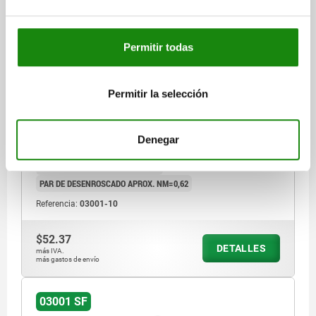
Permitir todas
PIEZA PRESIÓN CON RESORTE DEL MUELLE
ESTÁNDAR, CON SEGURO ROSCADO D=M10 L=19,
ACERO, BRUÑIDO, COMP:BOLA DE ACERO
Permitir la selección
ROSCA=M10
LONGITUD=19
D1=6
CARRERA=2
L1=9
N=1,6
FUERZA DEL MUELLE INICIAL F1 APROX. N=20
Denegar
FUERZA DEL MUELLE FINAL F2 APROX. N=40
PAR DE APRIETE APROX. NM=1,36
PAR DE DESENROSCADO APROX. NM=0,62
Referencia:
03001-10
$52.37
DETALLES
más IVA.
más gastos de envío
03001 SF