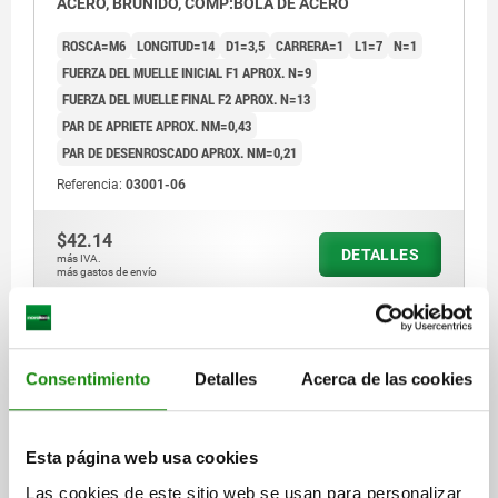
ACERO, BRUÑIDO, COMP:BOLA DE ACERO
ROSCA=M6
LONGITUD=14
D1=3,5
CARRERA=1
L1=7
N=1
FUERZA DEL MUELLE INICIAL F1 APROX. N=9
FUERZA DEL MUELLE FINAL F2 APROX. N=13
PAR DE APRIETE APROX. NM=0,43
PAR DE DESENROSCADO APROX. NM=0,21
Referencia:
03001-06
$42.14
DETALLES
más IVA.
más gastos de envío
03001 SF
Consentimiento
Detalles
Acerca de las cookies
Esta página web usa cookies
Las cookies de este sitio web se usan para personalizar