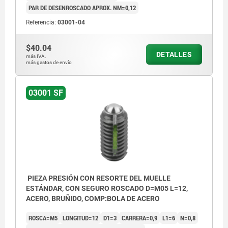
PAR DE DESENROSCADO APROX. NM=0,12
Referencia:
03001-04
$40.04
DETALLES
más IVA.
más gastos de envío
03001 SF
PIEZA PRESIÓN CON RESORTE DEL MUELLE
ESTÁNDAR, CON SEGURO ROSCADO D=M05 L=12,
ACERO, BRUÑIDO, COMP:BOLA DE ACERO
ROSCA=M5
LONGITUD=12
D1=3
CARRERA=0,9
L1=6
N=0,8