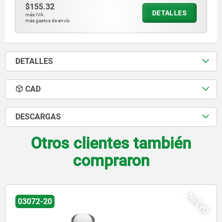
$155.32
DETALLES
más IVA.
más gastos de envío
DETALLES
CAD
DESCARGAS
Otros clientes también
compraron
O
NUE
03072-30