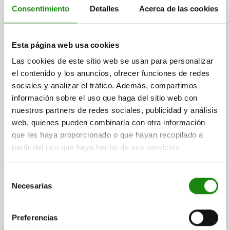
Consentimiento
Detalles
Acerca de las cookies
03011 SF
Esta página web usa cookies
Las cookies de este sitio web se usan para personalizar
el contenido y los anuncios, ofrecer funciones de redes
sociales y analizar el tráfico. Además, compartimos
información sobre el uso que haga del sitio web con
nuestros partners de redes sociales, publicidad y análisis
PIEZA PRESIÓN CON RESORTE DEL MUELLE
web, quienes pueden combinarla con otra información
ESTÁNDAR, CON SEGURO ROSCADO D=M03 L=7,
que les haya proporcionado o que hayan recopilado a
ACERO INOXIDABLE, COMP:BOLA DE ACERO INOX.
partir del uso que haya hecho de sus servicios.
ROSCA=M3
LONGITUD=7
D1=1,5
CARRERA=0,4
L1=4
N=0,4
FUERZA DEL MUELLE INICIAL F1 APROX. N=1,5
Selección
FUERZA DEL MUELLE FINAL F2 APROX. N=3
Necesarias
de
PAR DE APRIETE APROX. NM=0,1
consentimiento
PAR DE DESENROSCADO APROX. NM=0,07
Preferencias
Referencia:
03011-03