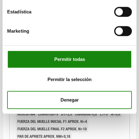
$96.63
Estadística
DETALLES
más IVA.
más gastos de envío
L2 = aprox. dos filetes
Marketing
03011 SF
Permitir todas
Permitir la selección
PIEZA PRESIÓN CON RESORTE DEL MUELLE
ESTÁNDAR, CON SEGURO ROSCADO D=M04 L=9,
Denegar
ACERO INOXIDABLE, COMP:BOLA DE ACERO INOX.
ROSCA=M4
LONGITUD=9
D1=2,5
CARRERA=0,8
L1=5
N=0,6
FUERZA DEL MUELLE INICIAL F1 APROX. N=4
FUERZA DEL MUELLE FINAL F2 APROX. N=10
PAR DE APRIETE APROX. NM=0,18