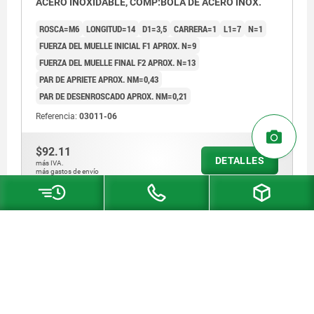
ACERO INOXIDABLE, COMP:BOLA DE ACERO INOX.
ROSCA=M6
LONGITUD=14
D1=3,5
CARRERA=1
L1=7
N=1
FUERZA DEL MUELLE INICIAL F1 APROX. N=9
FUERZA DEL MUELLE FINAL F2 APROX. N=13
PAR DE APRIETE APROX. NM=0,43
PAR DE DESENROSCADO APROX. NM=0,21
Referencia:
03011-06
$92.11
DETALLES
más IVA.
más gastos de envío
03011 SF