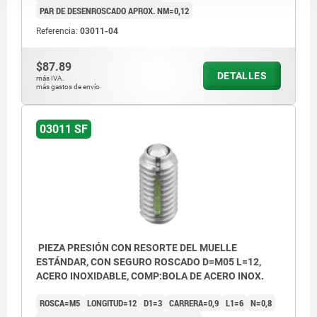
PAR DE DESENROSCADO APROX. NM=0,12
Referencia:
03011-04
$87.89
DETALLES
más IVA.
más gastos de envío
03011 SF
PIEZA PRESIÓN CON RESORTE DEL MUELLE
ESTÁNDAR, CON SEGURO ROSCADO D=M05 L=12,
ACERO INOXIDABLE, COMP:BOLA DE ACERO INOX.
ROSCA=M5
LONGITUD=12
D1=3
CARRERA=0,9
L1=6
N=0,8